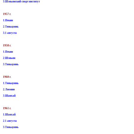
3.Шэньянский спорт институт
1957 г.
1.Пекин
2.Тяньцзинь
3.1 августа
1958 г.
1.Пекин
2.Шэньян
3.Тяньцзинь
1960 г.
1.Тяньцзинь
2.Ляонин
3.Шанхай
1961 г.
1.Шанхай
2.1 августа
3.Тяньцзинь