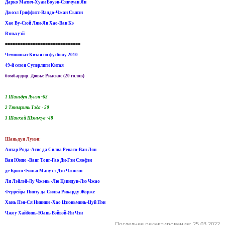
Дарко Матич-Хуан Боуэн-Сянчуан Ян
Джоэл Гриффитс-Валдо-Чжан Сыпэн
Хао Ву-Сюй Лян-Ян Хао-Ван Кэ
Вэньхуэй
==============================
Чемпионат Китая по футболу 2010
49-й сезон Суперлиги Китая
бомбардир: Дювье Риаскос (20 голов)
1 Шаньдун Лунэн -63
2 Тяньцзинь Тэда - 50
3 Шанхай Шэньхуа -48
Шаньдун Лунэн:
Антар Рода-Асис да Силва Ренато-Ван Лян
Ван Юнпо -Ванг Тонг-Гао Ди-Гэн Сяофэн
де Брито Фильо Мануэл-Дэн Чжосян
Ли Лэйлэй-Лу Чжэнь -Лю Цзиндун-Лю Чжао
Феррейра Пинту да Силва Рикарду Жорже
Хань Пэн-Ся Ниннин -Хао Цзюньминь-Цуй Пэн
Чжоу Хайбинь-Юань Вэйвэй-Ян Чэн
Последнее редактирование:
25.03.2022