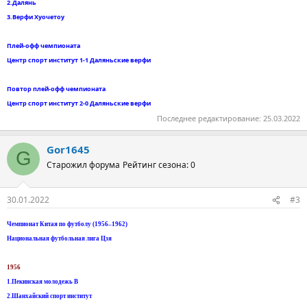
2.Далянь
3.Верфи Хуочетоу
Плей-офф чемпионата
Центр спорт институт 1-1 Даляньские верфи
Повтор плей-офф чемпионата
Центр спорт институт 2-0 Даляньские верфи
Последнее редактирование:
25.03.2022
Gor1645
G
Старожил форума
Рейтинг сезона: 0
30.01.2022
#3
Чемпионат Китая по футболу (1956–1962)
Национальная футбольная лига Цзя
1956
1.Пекинская молодежь B
2.Шанхайский спорт институт