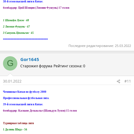
38-й сезон высшей лиги в Китае.
бомбардир: Цюй Шэнцин (Ляонин Фушунь) 17 голов
1 Шаньдун Лунэн - 48
2 Ляонин Фушунь - 47
3 Сычуань Цюаньсин - 45
==============================
Последнее редактирование:
25.03.2022
Gor1645
G
Старожил форума
Рейтинг сезона: 0
30.01.2022
#11
Чемпионат Китая по футболу 2000
Профессиональная футбольная лига.
39-й сезон высшей лиги в Китае.
бомбардир: Касиано Дельвалье (Шаньдун Лунэн) 15 голов
Турнирная таблица лиги
1 Далянь Шидэ - 56