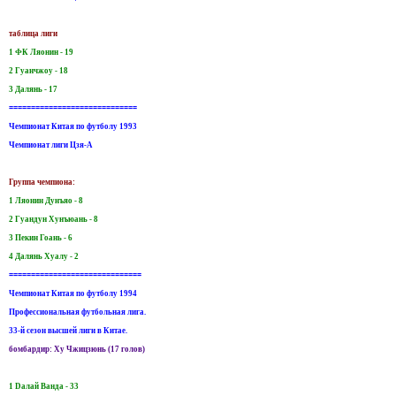
таблица лиги
1 ФК Ляонин - 19
2 Гуанчжоу - 18
3 Далянь - 17
=============================
Чемпионат Китая по футболу 1993
Чемпионат лиги Цзя-А
Группа чемпиона:
1 Ляонин Дунъяо - 8
2 Гуандун Хунъюань - 8
3 Пекин Гоань - 6
4 Далянь Хуалу - 2
==============================
Чемпионат Китая по футболу 1994
Профессиональная футбольная лига.
33-й сезон высшей лиги в Китае.
бомбардир: Ху Чжицзюнь (17 голов)
1 Dалай Ванда - 33