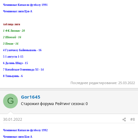
Чемпионат Китая по футболу 1991
Чемпионат лиги Цзя-А
таблица лиги
1 ФК Ляонин - 20
2 Шанхай - 16
3 Пекин - 16
4 Гуанчжоу Байюньшань - 16
5 1 августа 1-15
6 Далянь Шидэ - 15
7 Китайская Олимпиада XI - 14
8 Тяньцзинь - 6
Последнее редактирование:
25.03.2022
Gor1645
G
Старожил форума
Рейтинг сезона: 0
30.01.2022
#8
Чемпионат Китая по футболу 1992
Чемпионат лиги Цзя-А