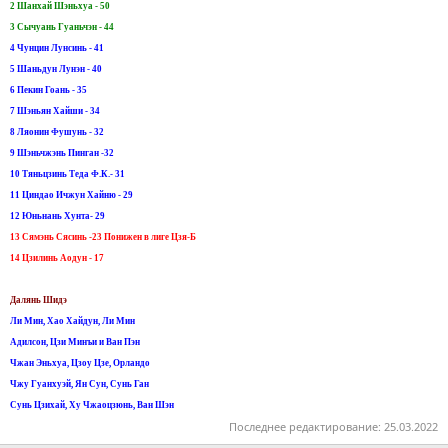
2 Шанхай Шэньхуа - 50
3 Сычуань Гуаньчэн - 44
4 Чунцин Лунсинь - 41
5 Шаньдун Лунэн - 40
6 Пекин Гоань - 35
7 Шэньян Хайши - 34
8 Ляонин Фушунь - 32
9 Шэньчжэнь Пинган -32
10 Тяньцзинь Теда Ф.К.- 31
11 Циндао Ичжун Хайню - 29
12 Юньнань Хунта- 29
13 Сямэнь Сясинь -23 Понижен в лиге Цзя-Б
14 Цзилинь Аодун - 17
Далянь Шидэ
Ли Мин, Хао Хайдун, Ли Мин
Адилсон, Цзи Минъи и Ван Пэн
Чжан Эньхуа, Цзоу Цзе, Орландо
Чжу Гуанхуэй, Ян Сун, Сунь Ган
Сунь Цзихай, Ху Чжаоцзюнь, Ван Шэн
Последнее редактирование:
25.03.2022