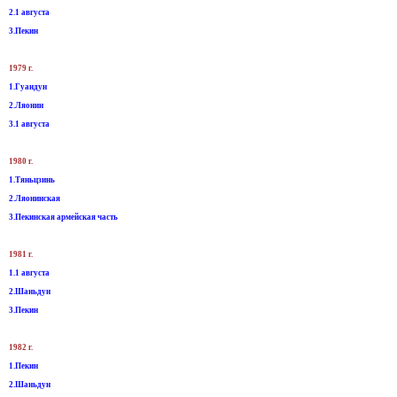
2.1 августа
3.Пекин
1979 г.
1.Гуандун
2.Ляонин
3.1 августа
1980 г.
1.Тяньцзинь
2.Ляонинская
3.Пекинская армейская часть
1981 г.
1.1 августа
2.Шаньдун
3.Пекин
1982 г.
1.Пекин
2.Шаньдун