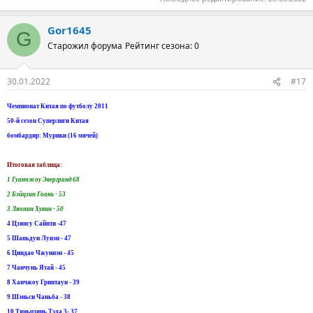
Gor1645
G
Старожил форума
Рейтинг сезона: 0
30.01.2022
#17
Чемпионат Китая по футболу 2011
50-й сезон Суперлиги Китая
бомбардир: Мурики (16 мячей)
Итоговая таблица:
1 Гуанчжоу Эвергранд 68
2 Бэйцзин Гоань - 53
3 Ляонин Хувин - 50
4 Цзянсу Сайнти -47
5 Шаньдун Лунэн - 47
6 Циндао Чжуннэн - 45
7 Чанчунь Ятай - 45
8 Ханчжоу Гринтаун - 39
9 Шэньси Чаньба - 38
10 Тяньцзинь Тэда 3- 37