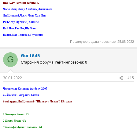
Шаньдун Лунэн Тайшань
Чжэн Чжи, Чжоу Хайбинь, Живкович
Ли Цзиньюй, Чжэн Чжи, Хан Пэн
Ри Кэ Фу, Лу Чжэн, Хан Пэн
Цуй Пэн, Гао Яо, Шу Чанг
Пазин, Цао Тяньбао, Глущевич
Последнее редактирование:
25.03.2022
Gor1645
G
Старожил форума
Рейтинг сезона: 0
30.01.2022
#15
Чемпионат Китая по футболу 2007
46-й сезон Суперлиги Китая
бомбардир:Ли Цзиньюй ("Шаньдун Лунэн") 15 голов
1 Чанчунь Ятай - 55
2 Пекин Гоань - 54
3 Шаньдун Лунэн Тайшань - 48