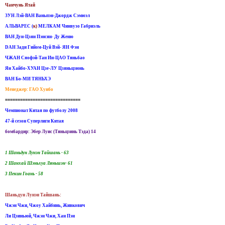
Чанчунь Ятай
ЗУН Лэй-ВАН Ваньпэн-Джордж Сэмюэл
АЛЬВАРЕС (
к)
МЕЛКАМ Чинвузо Габриэль
ВАН Дун-Цзян Пэнсян- Ду Женю
DAH Зади Гийом-Цуй Вэй- ЯН Фэн
ЧЖАН Сяофэй-Тан Ин-ЦАО Тяньбао
Ян Хайбо-ХУАН Цзе-ЛУ Цзяньцзюнь
ВАН Бо-МИ ТЯНЬХЭ
Менеджер: ГАО Хунбо
==============================
Чемпионат Китая по футболу 2008
47-й сезон Суперлиги Китая
бомбардир: Эбер Луис (Тяньцзинь Тэда) 14
1 Шаньдун Лунэн Тайшань - 63
2 Шанхай Шэньхуа Ляньшэн- 61
3 Пекин Гоань - 58
Шаньдун Лунэн Тайшань:
Чжэн Чжи, Чжоу Хайбинь, Живкович
Ли Цзиньюй, Чжэн Чжи, Хан Пэн