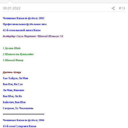
30.01.2022
#13
Чемпионат Китая по футболу 2003
Профессиональная футбольная лига.
42-й сезон высшей лиги в Китае.
бомбардир: Сауль Мартинес /Шанхай Шэньхуа /14
1 Далянь Шидэ
2 Шэньчжэнь Цзяньлибао
3 Шанхай Интер
Далянь Шидэ
Хао Хайдун, Ли Мин
Ван Пэн, Ян Сун
Ли Мин, Янкович
Ван Шэн, Ли Яо
Байсетич, Ван Шэн
Силджак, Ху Чжаоцзюнь
=============================
Чемпионат Китая по футболу 2004
43-й сезон Суперлиги Китая