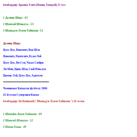
бомбардир: Бранко Елич (Пекин, Хюндэй) 21 гол
1 Далянь Шидэ - 65
2 Шанхай Шэньхуа - 53
3 Шаньдун Лунэн Тайшань -52
Далянь Шидэ
Цзоу Цзе, Янкович, Ван Шэн
Янкович, Пантелич, Куан Лей
Цзоу Цзе, Ян Сун, Чжао Сюйри
Ли Мин, Цинь Шэн, Сюй Юньлун
Цюань Лэй, Цзоу Цзе, Адилсон
==============================
Чемпионат Китая по футболу 2006
45-й сезон Суперлиги Китая
бомбардир:Ли Цзиньюй ("Шаньдун Лунэн Тайшань") 26 голов
1 Шаньдун Лунэн Тайшань - 69
2 Шанхай Шэньхуа - 52
3 Пекин Гоань - 49