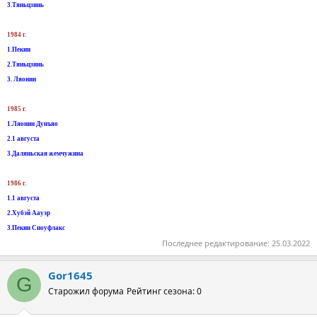
3.Тяньцзинь
1984 г.
1.Пекин
2.Тяньцзинь
3. Ляонин
1985 г.
1.Ляонин Дунъяо
2.1 августа
3.Даляньская жемчужина
1986 г.
1.1 августа
2.Хубэй Аауэр
3.Пекин Сноуфлакс
Последнее редактирование:
25.03.2022
Gor1645
G
Старожил форума
Рейтинг сезона: 0