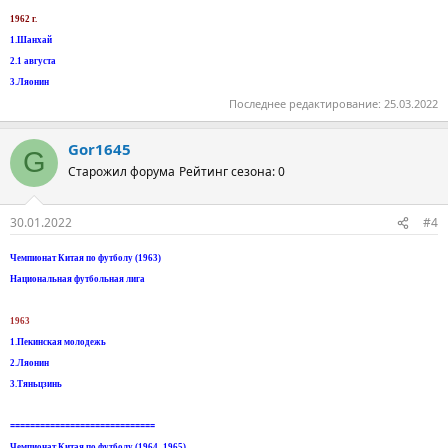
1962 г.
1.Шанхай
2.1 августа
3.Ляонин
Последнее редактирование:
25.03.2022
Gor1645
G
Старожил форума
Рейтинг сезона: 0
30.01.2022
#4
Чемпионат Китая по футболу (1963)
Национальная футбольная лига
1963
1.Пекинская молодежь
2.Ляонин
3.Тяньцзинь
=============================
Чемпионат Китая по футболу (1964–1965)