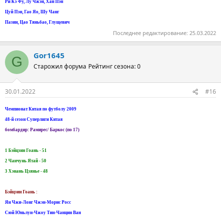
Ри Кэ Фу, Лу Чжэн, Хан Пэн
Цуй Пэн, Гао Яо, Шу Чанг
Пазин, Цао Тяньбао, Глущевич
Последнее редактирование:
25.03.2022
Gor1645
G
Старожил форума
Рейтинг сезона: 0
30.01.2022
#16
Чемпионат Китая по футболу 2009
48-й сезон Суперлиги Китая
бомбардир: Рамирес/ Баркос (по 17)
1 Бэйцзин Гоань - 51
2 Чанчунь Ятай - 50
3 Хэнань Цзянье - 48
Бэйцзин Гоань :
Ян Чжи-Лонг Чжэн-Морис Росс
Сюй Юньлун-Чжоу Тин-Чанцин Ван