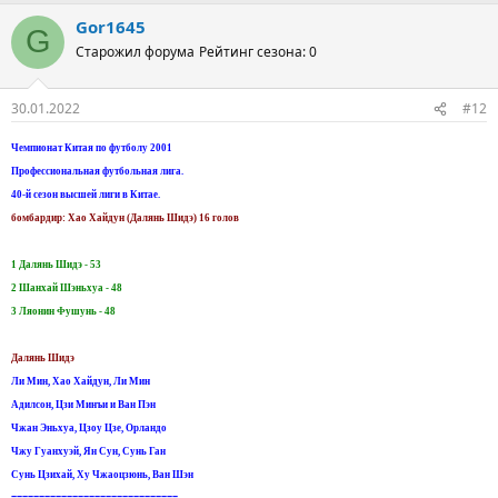
Gor1645
G
Старожил форума
Рейтинг сезона: 0
30.01.2022
#12
Чемпионат Китая по футболу 2001
Профессиональная футбольная лига.
40-й сезон высшей лиги в Китае.
бомбардир: Хао Хайдун (Далянь Шидэ) 16 голов
1 Далянь Шидэ - 53
2 Шанхай Шэньхуа - 48
3 Ляонин Фушунь - 48
Далянь Шидэ
Ли Мин, Хао Хайдун, Ли Мин
Адилсон, Цзи Минъи и Ван Пэн
Чжан Эньхуа, Цзоу Цзе, Орландо
Чжу Гуанхуэй, Ян Сун, Сунь Ган
Сунь Цзихай, Ху Чжаоцзюнь, Ван Шэн
==============================