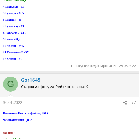
3 Тяньцзинь -48,5
4 Шаньдун -48,5
5 Гуандун - 44,5
6 Шанхай - 43
7 Гуанчжоу - 43
8 1 августа 2- 41,5
9 Пекин -40,5
10 Далянь - 39,5
11 Тяньцзинь Б - 37
12 Хэнань - 33
Последнее редактирование:
25.03.2022
Gor1645
G
Старожил форума
Рейтинг сезона: 0
30.01.2022
#7
Чемпионат Китая по футболу 1989
Чемпионат лиги Цзя-А
таблица: