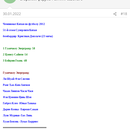
30.01.2022
#18
Чемпионат Китая по футболу 2012
51-й сезон Суперлиги Китая
бомбардир: Кристиан Дэнэлаче (23 мяча)
1 Гуанчжоу Эвергранд- 58
2 Цзянсу Сайнти -54
3 Бэйцзин Гоань -48
Гуанчжоу Эвергранд:
Ли Шуай-Фэн Сяотин
Ронг Хао-Ким Ангвон
Чжан Линпэн-Чжэн Чжи
Фэн Цзюнян-Цинь Шэн
Габрел Клео -Юнья Танака
Дарио Конка -Хироки Сакаи
Луис Мурики -Гао Линь
Хуан Бовэнь -Лукас Барриос
==============================