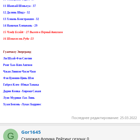
11 Шанхай Шэньхуа - 37
12 Далянь Шидэ - 32
13 Хэнань Констракшн - 32
14 Наньчан Хэнъюань - 29
15 Чэнду Блэйдс - 27 Вылет в Первый дивизион
16 Шэньчжэнь Руби -23
Гуанчжоу Эвергранд:
Ли Шуай-Фэн Сяотин
Ронг Хао-Ким Ангвон
Чжан Линпэн-Чжэн Чжи
Фэн Цзюнян-Цинь Шэн
Габрел Клео -Юнья Танака
Дарио Конка -Хироки Сакаи
Луис Мурики -Гао Линь
Хуан Бовэнь -Лукас Барриос
Последнее редактирование:
25.03.2022
Gor1645
G
Старожил форума
Рейтинг сезона: 0