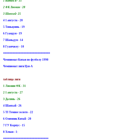
1 Китай В - 31
2 ФК Ляонин - 28
3 Шанхай- 25
4 1 августа - 20
5 Тяньцзинь - 19
6 Гуандун - 19
7 Шаньдун - 14
8 Гуанчжоу - 10
==============================
Чемпионат Китая по футболу 1990
Чемпионат лиги Цзя-А
таблица лиги
1 Ляонин ФК - 31
2 1 августа - 27
3 Далянь - 26
4 Шанхай - 26
5 TI Темное золото - 22
6 Олимпик Китай - 20
7 ГУ Корпус - 15
8 Хенан - 1:
=============================