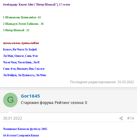
бомбардир: Кваме Айю ("Интер Шанхай"), 17 голов
1 Шэньчжэнь Цзяньлибао -42
2 Шаньдун Лунэн Тайшань - 36
3 Интер Шанхай - 32
Шэньчжэнь Цзяньлибао
Ковач, Ян Чен и Лу Бофей
Ли Мин, Ояволе, Синь Фэн
Чжэн Чжи, Чжэн Бинь, Ли И
Синь Фэн, Витакич, Инь Сяолун
Ли Вэйфэн, Ли Цзяньхуа, Ли Мин
Последнее редактирование:
25.03.2022
Gor1645
G
Старожил форума
Рейтинг сезона: 0
30.01.2022
#14
Чемпионат Китая по футболу 2005
44-й сезон Суперлиги Китая