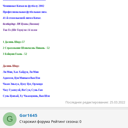
Чемпионат Китая по футболу 2002
Профессиональная футбольная лига.
41-й сезон высшей лиги в Китае.
бомбардир: ЛИ Цзинь (Ляонин)
Tиа Го (Ше Таун) по 14 голов
1 Далянь Шидэ-57
2 Страхование Шэньчжэнь Пинань - 52
3 Бэйцзин Гоань - 52
Далянь Шидэ
Ли Мин, Хао Хайдун, Ли Мин
Адилсон, Цзи Минъи и Ван Пэн
Чжан Эньхуа, Цзоу Цзе, Орландо
Чжу Гуанхуэй, Ян Сун, Сунь Ган
Сунь Цзихай, Ху Чжаоцзюнь, Ван Шэн
Последнее редактирование:
25.03.2022
Gor1645
G
Старожил форума
Рейтинг сезона: 0