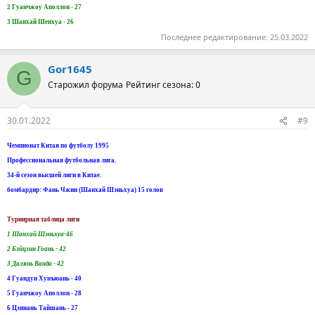
2 Гуанчжоу Аполлон - 27
3 Шанхай Шенхуа - 26
Последнее редактирование:
25.03.2022
Gor1645
G
Старожил форума
Рейтинг сезона: 0
30.01.2022
#9
Чемпионат Китая по футболу 1995
Профессиональная футбольная лига.
34-й сезон высшей лиги в Китае.
бомбардир: Фань Чжии (Шанхай Шэньхуа) 15 голов
Турнирная таблица лиги
1 Шанхай Шэньхуа-46
2 Бэйцзин Гоань - 42
3 Далянь Ванда - 42
4 Гуандун Хунъюань - 40
5 Гуанчжоу Аполлон - 28
6 Цзинань Тайшань - 27