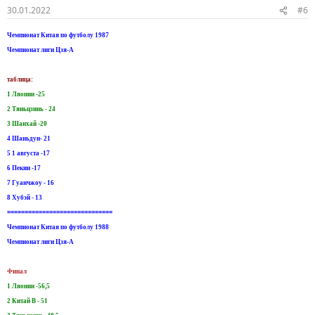
30.01.2022
#6
Чемпионат Китая по футболу 1987
Чемпионат лиги Цзя-А
таблица:
1 Ляонин -25
2 Тяньцзинь - 24
3 Шанхай -20
4 Шаньдун- 21
5 1 августа -17
6 Пекин -17
7 Гуанчжоу - 16
8 Хубэй - 13
==============================
Чемпионат Китая по футболу 1988
Чемпионат лиги Цзя-А
Финал
1 Ляонин -56,5
2 Китай В - 51