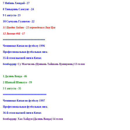
7 Янбянь Хюндай - 27
8 Тяньцзинь Самсунг - 24
9 1 августа- 23
10 Сычуань Гуаньчэн - 22
11 Циндао Хайню - 22 переведены в Лигу Цзя
12 Ляонин ФК - 17
=============================
Чемпионат Китая по футболу 1996
Профессиональная футбольная лига.
35-й сезон высшей лиги в Китае.
бомбардир:
Су Маочжэнь (Цзинань Тайшань Цзянцзюнь) 13 голов
1 Далянь Ванда - 46
2 Шанхай Шэньхуа - 39
3 1 августа - 35
==============================
Чемпионат Китая по футболу 1997
Профессиональная футбольная лига.
36-й сезон высшей лиги в Китае.
бомбардир: Хао Хайдун (Далянь Ванда) 14 голов