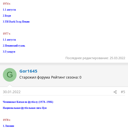
1974 г.
1.1 августа
2.Боди
3.TИ Dark Голд Пекин
1977 г.
1.1 августа
2.Пекинский гуань
3.Гуандун
Последнее редактирование:
25.03.2022
Gor1645
G
Старожил форума
Рейтинг сезона: 0
30.01.2022
#5
Чемпионат Китая по футболу (1978–1986)
Национальная футбольная лига Цзя
1978 г.
1.Ляонин