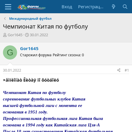
Вход
Регистрация
Международный футбол
Чемпионат Китая по футболу
А
Д
Gor1645
30.01.2022
в
а
т
т
Gor1645
G
о
а
Старожил форума
Рейтинг сезона: 0
р
н
т
а
е
ч
30.01.2022
#1
м
а
ы
л
×åìïèîíàò Êèòàÿ ïî ôóòáîëó
а
Чемпионат Китая по футболу
соревнование футбольных клубов Китая
высшей футбольной лиги с момента ее
основания в 1951 году.
Профессиональная футбольная лига Китая была
основана в 1994 году как Китайская лига Цзя-А
После 10 лет существования Китайская футбольная