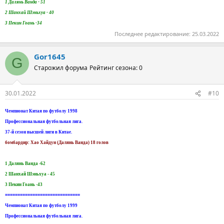
1 Далянь Ванда - 51
2 Шанхай Шэньхуа - 40
3 Пекин Гоань -34
Последнее редактирование:
25.03.2022
Gor1645
G
Старожил форума
Рейтинг сезона: 0
30.01.2022
#10
Чемпионат Китая по футболу 1998
Профессиональная футбольная лига.
37-й сезон высшей лиги в Китае.
бомбардир: Хао Хайдун (Далянь Ванда) 18 голов
1 Далянь Ванда -62
2 Шанхай Шэньхуа - 45
3 Пекин Гоань -43
==============================
Чемпионат Китая по футболу 1999
Профессиональная футбольная лига.