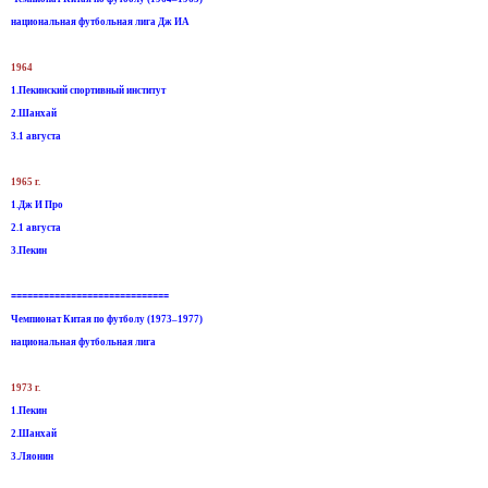
национальная футбольная лига Дж ИA
1964
1.Пекинский спортивный институт
2.Шанхай
3.1 августа
1965 г.
1.Дж И Про
2.1 августа
3.Пекин
=============================
Чемпионат Китая по футболу (1973–1977)
национальная футбольная лига
1973 г.
1.Пекин
2.Шанхай
3.Ляонин