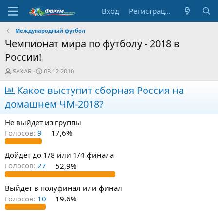
Вход
Регистрация
Международный футбол
Чемпионат мира по футболу - 2018 в
России!
А
Д
SAXAR
03.12.2010
в
а
т
Какое выступит сборная Россия на
т
о
а
домашнем ЧМ-2018?
р
н
т
а
Не выйдет из группы
е
ч
м
а
Голосов:
9
17,6%
ы
л
а
Дойдет до 1/8 или 1/4 финала
Голосов:
27
52,9%
Выйдет в полуфинал или финал
Голосов:
10
19,6%