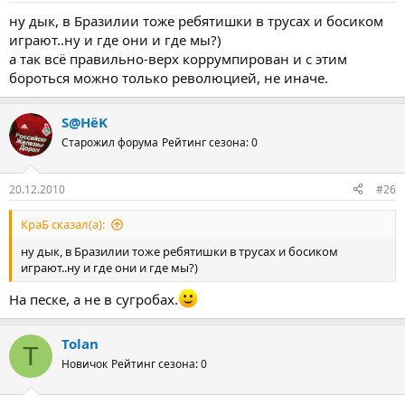
ну дык, в Бразилии тоже ребятишки в трусах и босиком
играют..ну и где они и где мы?)
а так всё правильно-верх коррумпирован и с этим
бороться можно только революцией, не иначе.
S@HёK
Старожил форума
Рейтинг сезона: 0
20.12.2010
#26
КраБ сказал(а):
ну дык, в Бразилии тоже ребятишки в трусах и босиком
играют..ну и где они и где мы?)
На песке, а не в сугробах.
Tolan
T
Новичок
Рейтинг сезона: 0