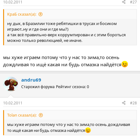
10.02.2011
#27
КраБ сказал(а):
ну дык, в Бразилии тоже ребятишки в трусах и босиком
играют..ну и где они и где мы?)
а так всё правильно-верх коррумпирован и с этим бороться
можно только революцией, не иначе.
мы хуже играем потому что у нас то зима,то осень
дождливая то ищё какая ни будь отмазка найдётся
andru69
Старожил форума
Рейтинг сезона: 0
10.02.2011
#28
Tolan сказал(а):
мы хуже играем потому что у нас то зима,то осень дождливая
то ищё какая ни будь отмазка найдётся