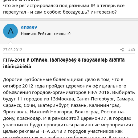
что же регистрировался под разными IP. а теперь все
перепутал - и сам с собою беседуешь? интересно?
ansaev
A
Новичок
Рейтинг сезона: 0
27.03.2012
#40
FIFA-2018 â Ðîññèè, ìåðîïðèÿòèÿ ê îáúÿâëåíèþ ãîðîäîâ
îðàíèçàòîðîâ
Дорогие футбольные болельщики! Дело в том, что в
октябре 2012 года пройдет церемония официального
объявления городов-организаторов FIFA 2018. Выбирать
будут 11 городов из 13:Москва, Санкт-Петербург, Самара,
Саранск, Сочи, Екатеринбург, Казань, Калининград,
Ярославль, Нижний Новгород, Волгоград, Ростов-на-
Дону, Краснодар. И в рамках этой церемонии, в городах
участниках будут проводиться различные мероприятия с
целью рекламы FIFA 2018 и городов участников как
российским так и зарубежным болельщикам. В связи с