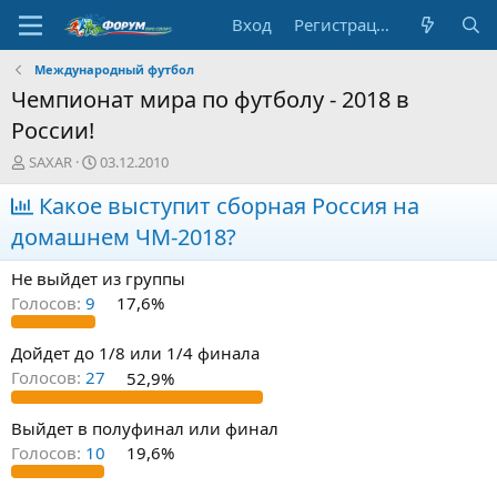
Вход
Регистрация
Международный футбол
Чемпионат мира по футболу - 2018 в
России!
А
Д
SAXAR
03.12.2010
в
а
т
Какое выступит сборная Россия на
т
о
а
домашнем ЧМ-2018?
р
н
т
а
Не выйдет из группы
е
ч
м
а
Голосов:
9
17,6%
ы
л
а
Дойдет до 1/8 или 1/4 финала
Голосов:
27
52,9%
Выйдет в полуфинал или финал
Голосов:
10
19,6%