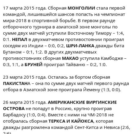
17 марта 2015 года. Сборная
МОНГОЛИИ
стала первой
командой, лишившейся шансов попасть на чемпионат
мира-2018 в спортивной борьбе. В первом раунде
отборочного турнира в азиатской зоне монголы по
сумме двух матчей уступили Восточному Тимору – 1:4,
0:1.
НЕПАЛ
в двухматчевом противостоянии проиграл
соседям из Индии – 0:0, 0:2,
ШРИ-ЛАНКА
дважды бита
Бутаном – 0:1, 1:2. В других двухматчевых
противостояниях сборная
МАКАО
уступила Камбодже –
0:3, 1:1, а
БРУНЕЙ
проиграл Тайваню – 0:2, 1:0.
23 марта 2015 года. Осталась за бортом сборная
ПАКИСТАН
А – она по сумме двух матчей первого раунда
отбора в Азиатской зоне проиграла Йемену (1:3, 0:0).
26 марта 2015 года.
АМЕРИКАНСКИЕ ВИРГИНСКИЕ
ОСТРОВА
не попадут в Россию, крупно проиграв
Барбадосу (1:0, 0:4). Вместе с ними на ЧМ-2018 не
отобралась сборная
ТЕРКСА И КАЙОКСА
, которая
дважды разгромлена командой Сент-Китса и Невиса (2:6,
2:6).