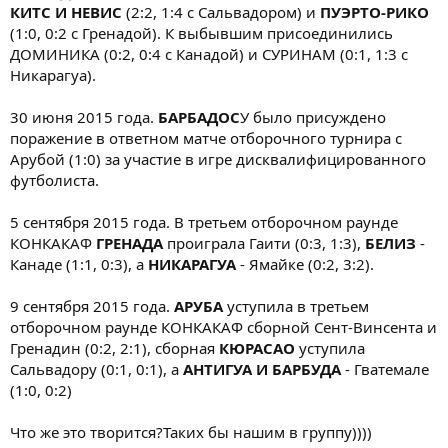
КИТС И НЕВИС
(2:2, 1:4 с Сальвадором) и
ПУЭРТО-РИКО
(1:0, 0:2 с Гренадой). К выбывшим присоединились
ДОМИНИКА (0:2, 0:4 с Канадой) и СУРИНАМ (0:1, 1:3 с
Никарагуа).
30 июня 2015 года.
БАРБАДОС
У было присуждено
поражение в ответном матче отборочного турнира с
Арубой (1:0) за участие в игре дисквалифицированного
футболиста.
5 сентября 2015 года. В третьем отборочном раунде
КОНКАКАФ
ГРЕНАДА
проиграла Гаити (0:3, 1:3),
БЕЛИЗ
-
Канаде (1:1, 0:3), а
НИКАРАГУА
- Ямайке (0:2, 3:2).
9 сентября 2015 года.
АРУБА
уступила в третьем
отборочном раунде КОНКАКАФ сборной Сент-Винсента и
Гренадин (0:2, 2:1), сборная
КЮРАСАО
уступила
Сальвадору (0:1, 0:1), а
АНТИГУА И БАРБУДА
- Гватемале
(1:0, 0:2)
Что же это творится?Таких бы нашим в группу))))