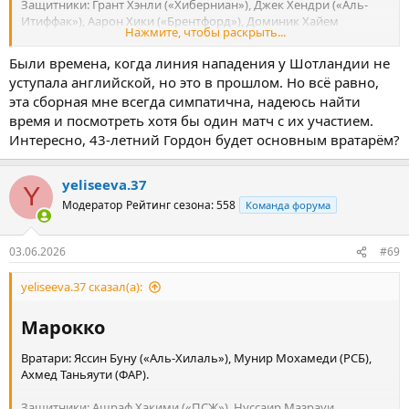
Защитники: Грант Хэнли («Хиберниан»), Джек Хендри («Аль-
Итиффак»), Аарон Хики («Брентфорд»), Доминик Хайем
Нажмите, чтобы раскрыть...
(«Рексхэм»), Скотт Маккенна («Динамо» Загреб), Натан
Паттерсон («Эвертон»), Энтони Ралстон («Селтик»), Эндрю
Были времена, когда линия нападения у Шотландии не
Робертсон («Ливерпуль»), Джон Суттар («Рейнджерс»), Киран
уступала английской, но это в прошлом. Но всё равно,
Тирни («Селтик»);
эта сборная мне всегда симпатична, надеюсь найти
время и посмотреть хотя бы один матч с их участием.
Полузащитники: Райан Кристи («Борнмут»), Финдлэй Кертис
(«Килмарнок»), Льюис Фергюсон («Болонья»), Бен Доук
Интересно, 43-летний Гордон будет основным вратарём?
(«Борнмут»), Билли Гилмор («Наполи»), Джон Макгинн («Астон
Вилла»), Кенни Маклин («Норвич»), Скотт Мактоминей
yeliseeva.37
(«Наполи»);
Y
Модератор
Рейтинг сезона: 558
Команда форума
Нападающие: Че Адамс («Торино»), Линдон Дайкс («Чарльтон»),
Джордж Херст («Ипсвич»), Лоуренс Шенкленд («Хартс»), Росс
Стюарт («Саутгемптон»).
03.06.2026
#69
yeliseeva.37 сказал(а):
Марокко​
Вратари: Яссин Буну («Аль-Хилаль»), Мунир Мохамеди (РСБ),
Ахмед Таньяути (ФАР).
Защитники: Ашраф Хакими («ПСЖ»), Нуссаир Мазрауи