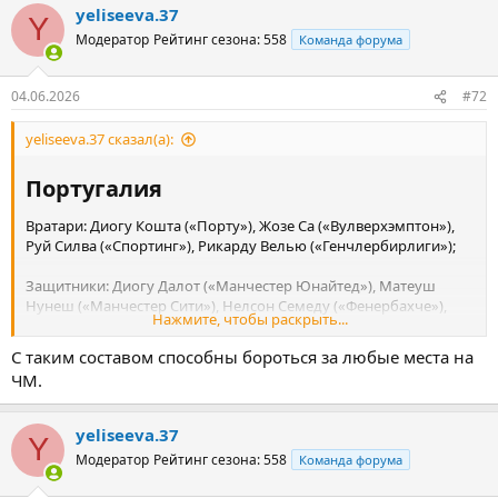
Полузащитники: Идрисса Гуйе («Эвертон»), Пап Гуйе
yeliseeva.37
Y
(«Вильярреал»), Ламин Камара («Монако»), Хабиб Диарра
Модератор
Рейтинг сезона: 558
Команда форума
(«Сандерленд»), Пате Сисс («Райо Вальекано»), Пап Матар Сарр
(«Тоттенхэм»), Бара Сапоко Ндиайе («Бавария»).
04.06.2026
#72
Нападающие: Садьо Мане («Аль-Наср»), Исмаила Сарр
(«Кристал Пэлас»); Илиман Ндиай («Эвертон»), Ибраим Мбайе
yeliseeva.37 сказал(а):
(«ПСЖ»), Ассане Диао («Комо»), Николас Джексон («Бавария»),
Бамба Дьенг («Лорьян»), Шериф Ндиайе («Самсунспор»).
Португалия​
Вратари: Диогу Кошта («Порту»), Жозе Са («Вулверхэмптон»),
Руй Силва («Спортинг»), Рикарду Велью («Генчлербирлиги»);
Защитники: Диогу Далот («Манчестер Юнайтед»), Матеуш
Нунеш («Манчестер Сити»), Нелсон Семеду («Фенербахче»),
Нажмите, чтобы раскрыть...
Жоау Канселу («Барселона», аренда из «Аль-Хилаля»), Нуну
Мендеш («ПСЖ»), Гонсалу Инасиу («Спортинг»), Ренату Вейга
С таким составом способны бороться за любые места на
(«Вильярреал»), Рубен Диаш («Манчестер Сити»), Томаш
ЧМ.
Араужу («Бенфика»);
Полузащитники: Рубен Невеш («Аль-Хилаль»), Саму Кошта
yeliseeva.37
Y
(«Мальорка»), Жоау Невеш («ПСЖ»), Витинья («ПСЖ»), Бруну
Модератор
Рейтинг сезона: 558
Команда форума
Фернандеш («Манчестер Юнайтед»), Бернарду Силва
(«Манчестер Сити»);