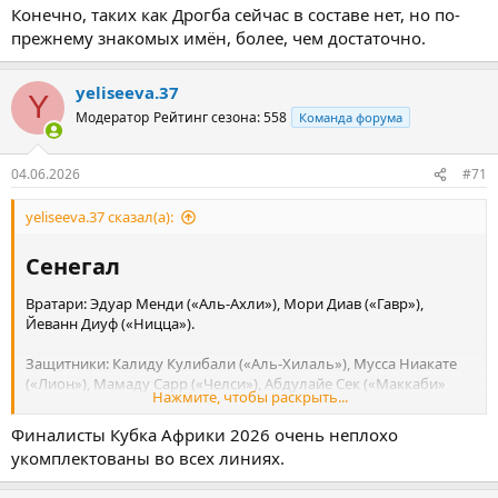
Ндика («Рома»), Вилфрид Синго («Галатасарай»).
Конечно, таких как Дрогба сейчас в составе нет, но по-
прежнему знакомых имён, более, чем достаточно.
Полузащитники: Секо Фофана («Порту»), Парфе Гиагон
(«Шарлеруа»), Крист Инао Улай («Трабзонспор»), Франк Кессиэ
(«Аль-Ахли»), Ибрагим Сангаре («Ноттингем Форест»), Жан-
yeliseeva.37
Y
Микаэль Сери («Аль-Оруба»).
Модератор
Рейтинг сезона: 558
Команда форума
Нападающие: Омар Диаките («Серкль Брюгге»), Ян Диоманде
04.06.2026
#71
(«Лейпциг»), Амад Диалло («МЮ»), Эванн Гессан («Кристал
Пэлас»), Базумана Туре («Хоффенхайм»), Симон Аденгра
yeliseeva.37 сказал(а):
(«Монако»), Анж-Йоан Бонни («Интер»), Николя Пепе
(«Вильярреал»), Элье Ваи («Ницца»).
Сенегал​
Вратари: Эдуар Менди («Аль-Ахли»), Мори Диав («Гавр»),
Йеванн Диуф («Ницца»).
Защитники: Калиду Кулибали («Аль-Хилаль»), Мусса Ниакате
(«Лион»), Мамаду Сарр («Челси»), Абдулайе Сек («Маккаби»
Нажмите, чтобы раскрыть...
Хайфа), Эль-Хаджи Малик Диуф («Вест Хэм»), Исмаиль Якобс
(«Галатасарай»), Антуан Менди («Ницца»), Крепен Диатта
Финалисты Кубка Африки 2026 очень неплохо
(«Монако»).
укомплектованы во всех линиях.