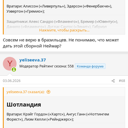
Вратари: Алиссон («Ливерпуль»), Эдерсон («Фенербахче»),
Уэвертон («Гремио»);
Защитники: Алекс Сандро («Фламенго»), Бремер («Ювентус»),
Данило («Фламенго»), Дуглас Сантос («Зенит»), Габриэл
Нажмите, чтобы раскрыть...
Магальяэс («Арсенал»), Рожер Ибанес («Аль-Ахли»), Лео
Перейра («Фламенго»), Маркиньос («ПСЖ»), Уэсли Франса
Совсем не верю в бразильцев. Не понимаю, что может
(«Рома»);
дать этой сборной Неймар?
Полузащитники: Бруно Гимараэс («Ньюкасл»), Каземиро
(«Манчестер Юнайтед»), Данило дос Сантос («Ботафого»),
yeliseeva.37
Y
Фабиньо («Аль-Иттихад»), Лукас Пакета («Фламенго»);
Модератор
Рейтинг сезона: 558
Команда форума
Нападающие: Эндрик («Лион» / «Реал»), Габриэл Мартинелли
(«Арсенал»), Игор Тиаго («Брентфорд»), Луис Энрике («Зенит»),
03.06.2026
#68
Матеус Кунья («Манчестер Юнайтед»), Неймар («Сантос»),
Рафинья Диас («Барселона»), Райан Роша («Борнмут»),
yeliseeva.37 сказал(а):
Винисиус Жуниор («Реал»).
Шотландия​
Вратари: Крэйг Гордон («Хартс»), Ангус Ганн («Ноттингем
Форест»), Лиэм Келли («Рейнджерс»);