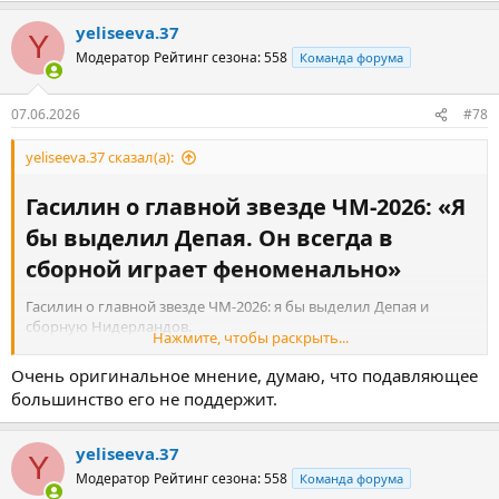
yeliseeva.37
Y
Модератор
Рейтинг сезона: 558
Команда форума
07.06.2026
#78
yeliseeva.37 сказал(а):
Гасилин о главной звезде ЧМ-2026: «Я
бы выделил Депая. Он всегда в
сборной играет феноменально»​
Гасилин о главной звезде ЧМ-2026: я бы выделил Депая и
сборную Нидерландов.
Нажмите, чтобы раскрыть...
Руководитель «Банки» и экс-форвард «
Зенита
»
Алексей
Гасилин
считает, что нападающий Нидерландов Мемфис Депай
Очень оригинальное мнение, думаю, что подавляющее
может стать главной звездой чемпионата мира-2026.
большинство его не поддержит.
– Кто станет главной звездой предстоящего чемпионате мира?
Многие говорят о
Майкле Олисе
из сборной Франции.
yeliseeva.37
Y
Модератор
Рейтинг сезона: 558
Команда форума
– Олисе шикарный. Он проводит очень сильный сезон. Сейчас