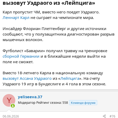
вызовут Уэдраого из «Лейпцига»​
Карл пропустит ЧМ, вместо него поедет Уэдраого.
Леннарт Карл
не сыграет на чемпионате мира.
Инсайдер Флориан Плеттенберг и другие источники
сообщают, что у полузащитника диагностирован разрыв
мышечных волокон.
Футболист «Баварии» получил травму на тренировке
сборной Германии
и в ближайшие недели выйти на
поле не сможет.
Вместо 18-летнего Карла в национальную команду
вызовут
Ассана Уэдраого
из «
Лейпцига
». На счету
Уэдраого 19 игр в Бундеслиге и 4 гола в этом сезоне.
yeliseeva.37
Y
Модератор
Рейтинг сезона: 558
Команда форума
06.06.2026
#76