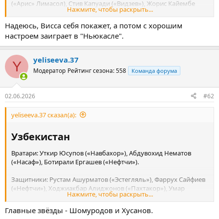
(«Арис» Лимасол), Стив Капуади («Видзев»), Жорис Кайембе
Нажмите, чтобы раскрыть...
(«Генк»), Артюр Масуаку («Ланс»), Шансель Мбемба («Лилль»),
Аксель Туанзебе («Бернли»), Аарон Уан-Биссака («Вест Хэм»);
Надеюсь, Висса себя покажет, а потом с хорошим
настроем заиграет в "Ньюкасле".
Полузащитники: Тео Бонгонда («Спартак»), Гаэль Какута
(«Лариса»), Эдо Кайембе («Уотфорд»), Натанаэль Мбуку
yeliseeva.37
Y
(«Монпелье»), Самюэль Мутуссами («Атромитос»), Нгалайель
Модератор
Рейтинг сезона: 558
Команда форума
Мукау («Лилль»), Шарль Пикель («Эспаньол»), Ноа Садики
(«Сандерленд»), Арон Тшибола («Килмарнок»);
02.06.2026
#62
Нападающие: Мешак Элиа («Аланьяспор»), Брайан Чипенга
(«Кастельон»), Седрик Бакамбу («Бетис»), Симон Банза («Аль-
yeliseeva.37 сказал(а):
Джазира»), Фистон Майеле («Пирамидс»), Йоан Висса
(«Ньюкасл»).
Узбекистан​
Вратари: Уткир Юсупов («Навбахор»), Абдувохид Нематов
(«Насаф»), Ботирали Ергашев («Нефтчи»).
Защитники: Рустам Ашурматов («Эстегляль»), Фаррух Сайфиев
(«Нефтчи»), Ходжиакбар Алиджонов («Пахтакор»), Умар
Нажмите, чтобы раскрыть...
Ешмуродов («Насаф»), Шерзод Насруллаев («Насаф»),
Абдукодир Хусанов («Ман Сити»), Абдулла Абдуллаев («Дибба
Главные звёзды - Шомуродов и Хусанов.
Аль-Фуджайра»), Жахонгир Урозов («Динамо» Самарканд),