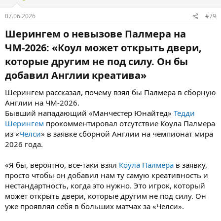
Олисе – один из лучших футболистов на своей позиции. Ямаль,
наверное, не сыграет первые матчи… Слишком большая
07.06.2026
#79
россыпь хороших футболистов. В сборной Америки может
тащить
Пулишич
… Я бы выделил Депая и сборную
Шерингем о невызове Палмера на
Нидерландов. Он всегда в сборной играет феноменально.
ЧМ-2026: «Коул может открыть двери,
Что‑то такое должно быть, – сказал Гасилин
которые другим не под силу. Он бы
добавил Англии креатива»​
Шерингем рассказал, почему взял бы Палмера в сборную
Англии на ЧМ-2026.
Бывший нападающий «Манчестер Юнайтед»
Тедди
Шерингем
прокомментировал отсутствие Коула Палмера
из «
Челси
» в заявке сборной Англии на чемпионат мира
2026 года.
«Я бы, вероятно, все-таки взял
Коула Палмера
в заявку,
просто чтобы он добавил нам ту самую креативность и
нестандартность, когда это нужно. Это игрок, который
может открыть двери, которые другим не под силу. Он
уже проявлял себя в больших матчах за «Челси».