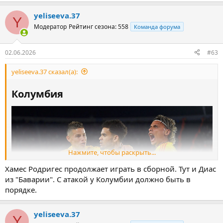
Бехруз Каримов («Сухрон»), Авазбек Улмасалиев (АГМК).
yeliseeva.37
Y
Полузащитники: Отабек Шукуров («Бани Яс»), Одильжон
Модератор
Рейтинг сезона: 558
Команда форума
Хамробеков («Трактор Тербиз»), Джамшид Искандеров
(«Нефтчи»), Достонбек Хамдамов («Пахтакор»), Акмаль
Мозговой («Пахтакор»), Азизджон Ганиев («Аль-Батаех»),
02.06.2026
#63
Азизбек Амонов («Бухара»), Шерзод Есанов («Бухара»).
yeliseeva.37 сказал(а):
Нападающие: Элдор Шомуродов («Истанбул Башакшехир»),
Игорь Сергеев («Персеполис»), Жалолидин Машарипов,
Колумбия​
(«Эстегляль»), Остон Урунов («Персеполис»), Аббосбек
Файзуллаев («Истанбул Башакшехир»).
Нажмите, чтобы раскрыть...
Хамес Родригес продолжает играть в сборной. Тут и Диас
из "Баварии". С атакой у Колумбии должно быть в
порядке.
yeliseeva.37
Y