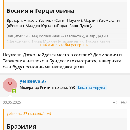
Нападающие: Адам Гложек («Хоффенхайм»), Томаш Хоры
(«Славия»), Моймир Хитил («Славия»), Ян Кухта («Спарта»),
Босния и Герцеговина​
Патрик Шик («Байер»).
Вратари: Никола Василь («Санкт-Паули»), Мартин Зломыслич
(«Риека»), Младен Юркас («Борац Баня-Лука»).
Защитники: Сеад Колашинац («Аталанта»), Амар Дедич
(«Бенфика»), Нихад Муякич («Газиантеп»), Никола Катич
Нажмите, чтобы раскрыть...
(«Шальке»), Тарик Мухаремович («Сассуоло»), Степан Раделич
(«Риека»), Деннис Хаджикадунич («Сампдория»), Нидаль Челик
Неужели Дзеко найдётся место в составе? Демирович и
(«Ланс»).
Табакович неплохо в Бундеслиге смотрятся, наверняка
они будут основными нападающими.
Полузащитники: Амир Хаджиахметович («Халл»), Иван Шуньич
(«Кипр»), Иван Башич («Астана»), Дженис Бурнич («Карлсруэ»),
Эрмин Махмич («Слован»), Беньямин Тахирович («Брондбю»),
yeliseeva.37
Y
Армин Гигович («Янг Бойз»), Керим Алайбегович («Ред Булл
Модератор
Рейтинг сезона: 558
Команда форума
Зальцбург»), Эсмир Байрактаревич («ПСВ»), Амар Мемич
(«Виктория»).
03.06.2026
#67
Нападающие: Эрмедин Демирович («Штутгарт»), Йово Лукич
(«Университатя Клуж»), Самед Баждар («Ягеллония»), Харис
yeliseeva.37 сказал(а):
Табакович («Боруссия Менхенгладбах»), Эдин Джеко
(«Шальке»).
Бразилия​