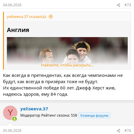
04.06.2026
#73
Нападающие: Жоау Феликс («Аль-Наср»), Франсишку Тринкау
(«Спортинг»), Франсишку Консейсау («Ювентус»), Педру Нету
yeliseeva.37 сказал(а):
(«Челси»), Рафаэл Леау («Милан»), Гонсалу Гедеш («Реал
Сосьедад»), Гонсалу Рамуш («ПСЖ»), Криштиану Роналду
Англия​
(«Аль-Наср»).
Нажмите, чтобы раскрыть...
Как всегда в претендентах, как всегда чемпионами не
будут, как всегда в призёрах тоже не будут.
Их единственной победе 60 лет. Джефф Херст жив,
надеюсь здоров, ему 84 года.
yeliseeva.37
Y
Модератор
Рейтинг сезона: 558
Команда форума
Вратари: Джордан Пикфорд («Эвертон»), Дин Хендерсон
(«Кристал Пэлас»), Джеймс Траффорд («Манчестер Сити»).
05.06.2026
#74