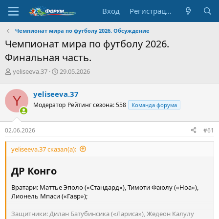
Вход
Регистрация
Чемпионат мира по футболу 2026. Обсуждение
Чемпионат мира по футболу 2026.
Финальная часть.
А
Д
yeliseeva.37
29.05.2026
в
а
т
т
yeliseeva.37
Y
о
а
Модератор
Рейтинг сезона: 558
Команда форума
р
н
т
а
е
ч
02.06.2026
#61
м
а
ы
л
yeliseeva.37 сказал(а):
а
ДР Конго​
Вратари: Маттье Эполо («Стандард»), Тимоти Фаюлу («Ноа»),
Лионель Мпаси («Гавр»);
Защитники: Дилан Батубинсика («Лариса»), Жедеон Калулу