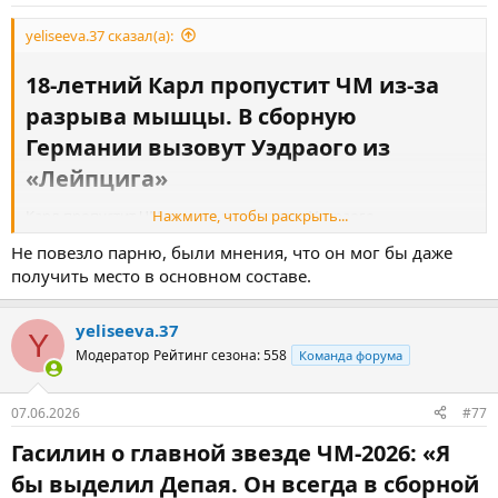
yeliseeva.37 сказал(а):
18-летний Карл пропустит ЧМ из-за
разрыва мышцы. В сборную
Германии вызовут Уэдраого из
«Лейпцига»​
Карл пропустит ЧМ, вместо него поедет Уэдраого.
Нажмите, чтобы раскрыть...
Леннарт Карл
не сыграет на чемпионате мира.
Не повезло парню, были мнения, что он мог бы даже
получить место в основном составе.
Инсайдер Флориан Плеттенберг и другие источники
сообщают, что у полузащитника диагностирован разрыв
мышечных волокон.
yeliseeva.37
Y
Футболист «Баварии» получил травму на тренировке
сборной
Модератор
Рейтинг сезона: 558
Команда форума
Германии
и в ближайшие недели выйти на поле не сможет.
07.06.2026
#77
Вместо 18-летнего Карла в национальную команду
вызовут
Ассана Уэдраого
из «
Лейпцига
». На счету Уэдраого 19 игр в
Гасилин о главной звезде ЧМ-2026: «Я
Бундеслиге и 4 гола в этом сезоне.
бы выделил Депая. Он всегда в сборной