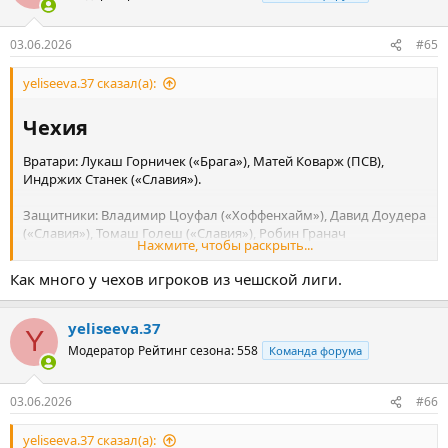
Нападающие: Шарль де Кетеларе («Аталанта»), Жереми Доку
(«Манчестер Сити»), Матиас Фернандес Пардо («Лилль»),
03.06.2026
#65
Ромелу Лукаку («Наполи»), Доди Лукебакио («Бенфика»), Диегу
Морейра («Страсбур»), Алексис Салемакерс («Милан»), Леандро
yeliseeva.37 сказал(а):
Троссард («Арсенал»).
Чехия​
Вратари: Лукаш Горничек («Брага»), Матей Коварж (ПСВ),
Индржих Станек («Славия»).
Защитники: Владимир Цоуфал («Хоффенхайм»), Давид Доудера
(«Славия»), Томаш Голеш («Славия»), Робин Гранач
Нажмите, чтобы раскрыть...
(«Хоффенхайм»), Штепан Халоупек («Славия»), Давид Юрасек
(«Славия»), Ладислав Крейчи («Вулверхэмптон»), Ярослав
Как много у чехов игроков из чешской лиги.
Зелены («Спарта»), Давид Зима («Славия»).
yeliseeva.37
Y
Полузащитники: Лукаш Черв («Виктория»), Владимир Дарида
Модератор
Рейтинг сезона: 558
Команда форума
(«Градец-Кралове»), Лукаш Провод («Славия»), Михал Садилек
(«Славия»), Хьюго Сохурек («Спарта»), Александр Сойка
(«Виктория»), Томаш Соучек («Вест Хэм»), Павел Шульц
03.06.2026
#66
(«Олимпик»), Денис Вишински («Виктория»).
yeliseeva.37 сказал(а):