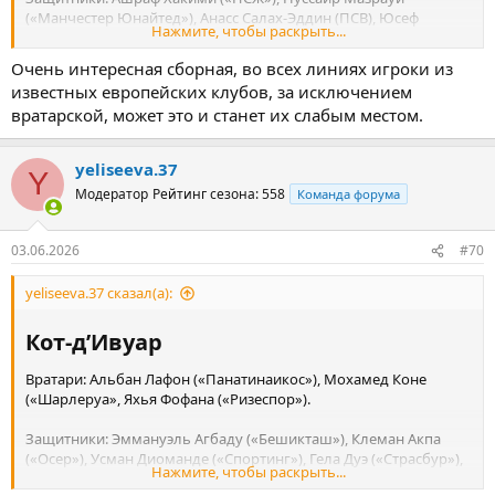
(«Манчестер Юнайтед»), Анасс Салах-Эддин (ПСВ), Юсеф
Нажмите, чтобы раскрыть...
Беламмари («Аль-Ахли» Каир), Исса Диоп («Фулхэм»), Шади
Риад («Кристал Пэлас»), Закария Эль-Уахди («Генк»), Редуан
Очень интересная сборная, во всех линиях игроки из
Аляль («Мехелен»), Найеф Агерд («Марсель»).
известных европейских клубов, за исключением
вратарской, может это и станет их слабым местом.
Полузащитники: Нель Эль-Энауи («Рома»), Аззедин Унаи
(«Жирона»), Исмаэль Сайбари (ПСВ), Биляль Эль-Ханнус
(«Штутгарт»), Самир Эль-Мурабет («Страсбур»), Софьян
yeliseeva.37
Y
Амрабат («Бетис»), Айюб Буадди («Лилль»).
Модератор
Рейтинг сезона: 558
Команда форума
Нападающие: Браим Диас («Реал»), Аюб Эль-Кааби
(«Олимпиакос»), Абде Эззальзули («Бетис»), Суфьян Раими
03.06.2026
#70
(«Аль-Айн»), Гессим Яссин («Страсбур»), Аюб Амаимуни-Эшгуяб
(«Айнтрахт»), Шамсдин Тальби («Сандерленд»).
yeliseeva.37 сказал(а):
Кот-д’Ивуар​
Вратари: Альбан Лафон («Панатинаикос»), Мохамед Коне
(«Шарлеруа», Яхья Фофана («Ризеспор»).
Защитники: Эммануэль Агбаду («Бешикташ»), Клеман Акпа
(«Осер»), Усман Диоманде («Спортинг»), Гела Дуэ («Страсбур»),
Нажмите, чтобы раскрыть...
Гислен Конан («Бургос»), Одилон Коссуну («Аталанта»), Эван