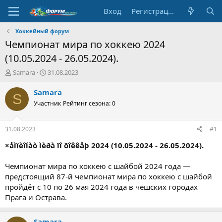
Вход
Регистрация
Хоккейный форум
Чемпионат мира по хоккею 2024
(10.05.2024 - 26.05.2024).
А
Д
Samara
31.08.2023
в
а
т
т
Samara
S
о
а
Участник
Рейтинг сезона: 0
р
н
т
а
е
ч
31.08.2023
#1
м
а
ы
л
×åìïèîíàò ìèðà ïî õîêêåþ 2024 (10.05.2024 - 26.05.2024).
а
Чемпионат мира по хоккею с шайбой 2024 года —
предстоящий 87-й чемпионат мира по хоккею с шайбой
пройдёт с 10 по 26 мая 2024 года в чешских городах
Прага и Острава.
Samara