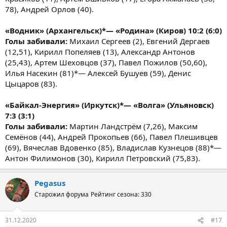
78), Андрей Орлов (40).
«Водник» (Архангельск)*— «Родина» (Киров) 10:2 (6:0)
Голы забивали:
Михаил Сергеев (2), Евгений Дергаев
(12,51), Кирилл Попеляев (13), Александр Антонов
(25,43), Артем Шеховцов (37), Павел Пожилов (50,60),
Илья Насекин (81)*— Алексей Бушуев (59), Денис
Цыцаров (83).
«Байкал-Энергия» (Иркутск)*— «Волга» (Ульяновск)
7:3 (3:1)
Голы забивали:
Мартин Ландстрём (7,26), Максим
Семёнов (44), Андрей Прокопьев (66), Павел Плешивцев
(69), Вячеслав Вдовенко (85), Владислав Кузнецов (88)*—
Антон Филимонов (30), Кирилл Петровский (75,83).
Pegasus
Старожил форума
Рейтинг сезона: 330
31.12.2020
#17