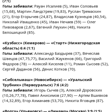
(7:1)
Голы забивали:
Рауан Исалиев (5), Иван Соловьев
(15,68), Мартин Ландстрем (19,83), Руслан Тремаскин
(21), Егор Егорычев (24,87), Владислав Кузнецов (40,54),
Николай Иващенко (45), Иван Нечаев (59) — Олег
Пивоваров (2,67), Евгений Леухин (48), Никита
Белошицкий (85).
«Кузбасс» (Кемерово) — «Старт» (Нижегородская
область) 6:4 (1:1)
Голы забивали:
Александр Баздырев (37), Вячеслав
Швецов (47,75,77), Василий Жаукенов (66), Григорий
Федоров (78) — Алексей Киселев (11), Роман Сысоев (52),
Сергей Даданов (56), Денис Котков (70).
«Сибсельмаш» (Новосибирск) — «Уральский
Трубник» (Первоуральск) 7:6 (4:2)
Голы забивали:
Игорь Сычев (3), Алексей Доровских
(10,26,77,78), Павел Анисимов (27,90) — Артем Вшивков
(14,32,89), Егор Ахманаев (53,70), Никита Яговцев (87).
«Волга» (Ульяновск) — «Динамо» (Москва) 3:9 (1:5)