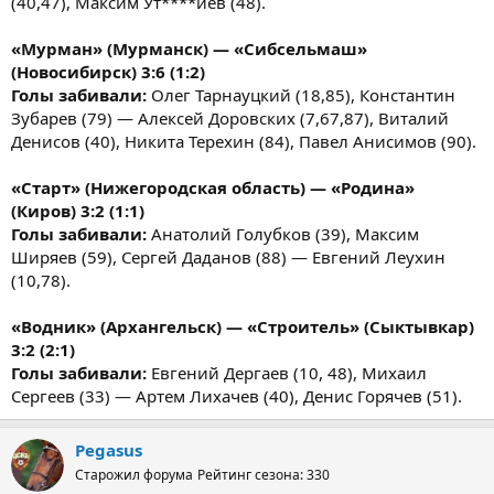
(40,47), Максим Ут****иев (48).
«Мурман» (Мурманск) — «Сибсельмаш»
(Новосибирск) 3:6 (1:2)
Голы забивали:
Олег Тарнауцкий (18,85), Константин
Зубарев (79) — Алексей Доровских (7,67,87), Виталий
Денисов (40), Никита Терехин (84), Павел Анисимов (90).
«Старт» (Нижегородская область) — «Родина»
(Киров) 3:2 (1:1)
Голы забивали:
Анатолий Голубков (39), Максим
Ширяев (59), Сергей Даданов (88) — Евгений Леухин
(10,78).
«Водник» (Архангельск) — «Строитель» (Сыктывкар)
3:2 (2:1)
Голы забивали:
Евгений Дергаев (10, 48), Михаил
Сергеев (33) — Артем Лихачев (40), Денис Горячев (51).
Pegasus
Старожил форума
Рейтинг сезона: 330