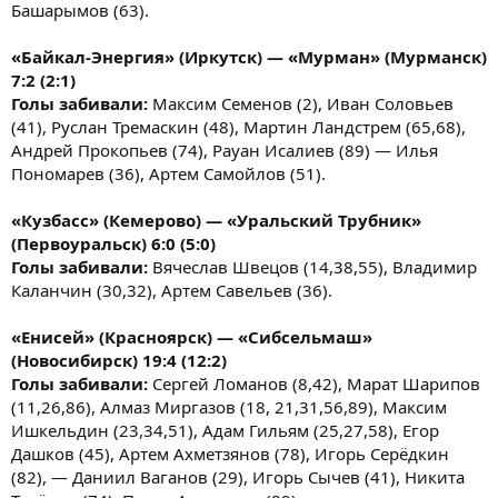
Башарымов (63).
«Байкал-Энергия» (Иркутск) — «Мурман» (Мурманск)
7:2 (2:1)
Голы забивали:
Максим Семенов (2), Иван Соловьев
(41), Руслан Тремаскин (48), Мартин Ландстрем (65,68),
Андрей Прокопьев (74), Рауан Исалиев (89) — Илья
Пономарев (36), Артем Самойлов (51).
«Кузбасс» (Кемерово) — «Уральский Трубник»
(Первоуральск) 6:0 (5:0)
Голы забивали:
Вячеслав Швецов (14,38,55), Владимир
Каланчин (30,32), Артем Савельев (36).
«Енисей» (Красноярск) — «Сибсельмаш»
(Новосибирск) 19:4 (12:2)
Голы забивали:
Сергей Ломанов (8,42), Марат Шарипов
(11,26,86), Алмаз Миргазов (18, 21,31,56,89), Максим
Ишкельдин (23,34,51), Адам Гильям (25,27,58), Егор
Дашков (45), Артем Ахметзянов (78), Игорь Серёдкин
(82), — Даниил Ваганов (29), Игорь Сычев (41), Никита