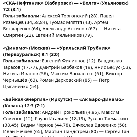
«СКА-Нефтяник» (Хабаровск) — «Волга» (Ульяновск)
7:2 (3:1)
Голы забивали:
Алексей Торгонский (28), Павел
Рязанцев (34,58,84), Туомас Мяяття (43), Артем
Бондаренко (64), Александр Антипов (67) — Никита
Смиргин (22), Евгений Мельников (79).
«Динамо» (Москва) — «Уральский Трубник»
(Первоуральск) 9:1 (3:0)
Голы забивали:
Евгений Филиппов (12), Владислав
Тарасов (17,77), Дмитрий Барбаков (19), Янис Бефус (53),
Никита Иванов (56), Максим Василенко (61), Виктор
Чернышёв (63), Роман Дарковский (85) — Пётр
Цыганенко (54).
«Байкал-Энергия» (Иркутск) — «Ак Барс-Динамо»
(Казань) 12:3 (7:1)
Голы забивали:
Андрей Прокопьев (4,85), Максим
Семенов (12), Рауан Исалиев (18,19), Руслан Тремаскин
(38,45), Вадим Чернов (44,78), Вячеслав Вдовенко (58),
Иван Нечаев (65), Мартин Ландстрём (80) — Сергей Ган