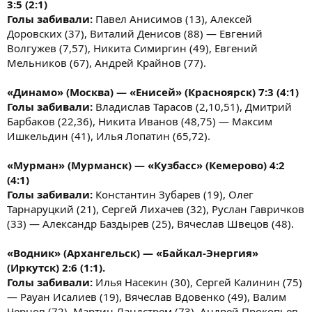
3:5 (2:1)
Голы забивали:
Павел Анисимов (13), Алексей
Доровских (37), Виталий Денисов (88) — Евгений
Волгужев (7,57), Никита Симиргин (49), Евгений
Мельников (67), Андрей Крайнов (77).
«Динамо» (Москва) — «Енисей» (Красноярск) 7:3 (4:1)
Голы забивали:
Владислав Тарасов (2,10,51), Дмитрий
Барбаков (22,36), Никита Иванов (48,75) — Максим
Ишкельдин (41), Илья Лопатин (65,72).
«Мурман» (Мурманск) — «Кузбасс» (Кемерово) 4:2
(4:1)
Голы забивали:
Константин Зубарев (19), Олег
Тарнаруцкий (21), Сергей Лихачев (32), Руслан Гавричков
(33) — Александр Баздырев (25), Вячеслав Швецов (48).
«Водник» (Архангельск) — «Байкал-Энергия»
(Иркутск) 2:6 (1:1).
Голы забивали:
Илья Насекин (30), Сергей Калинин (75)
— Рауан Исалиев (19), Вячеслав Вдовенко (49), Валим
Чернов (72), Мартин Ландстрем (73), Андрей Прокопьев