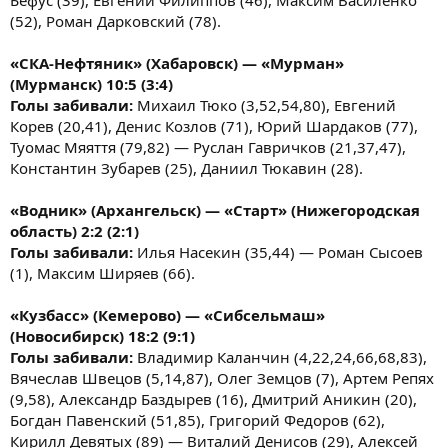
Бефус (39), Евгений Филиппов (46), Максим Василенко
(52), Роман Дарковский (78).
«СКА-Нефтяник» (Хабаровск) — «Мурман»
(Мурманск) 10:5 (3:4)
Голы забивали:
Михаил Тюко (3,52,54,80), Евгений
Корев (20,41), Денис Козлов (71), Юрий Шардаков (77),
Туомас Мяяття (79,82) — Руслан Гавричков (21,37,47),
Константин Зубарев (25), Даниил Тюкавин (28).
«Водник» (Архангельск) — «Старт» (Нижегородская
область) 2:2 (2:1)
Голы забивали:
Илья Насекин (35,44) — Роман Сысоев
(1), Максим Ширяев (66).
«Кузбасс» (Кемерово) — «Сибсельмаш»
(Новосибирск) 18:2 (9:1)
Голы забивали:
Владимир Каланчин (4,22,24,66,68,83),
Вячеслав Швецов (5,14,87), Олег Земцов (7), Артем Репях
(9,58), Александр Баздырев (16), Дмитрий Аникин (20),
Богдан Павенский (51,85), Григорий Федоров (62),
Кирилл Девятых (89) — Виталий Денисов (29), Алексей