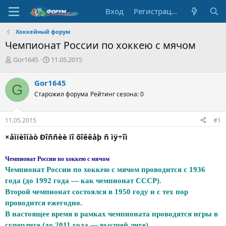
Вход
Регистрация
Хоккейный форум
Чемпионат России по хоккею с мячом
А
Д
Gor1645
11.05.2015
в
а
т
т
Gor1645
G
о
а
Старожил форума
Рейтинг сезона: 0
р
н
т
а
е
ч
11.05.2015
#1
м
а
ы
л
×åìïèîíàò Ðîññèè ïî õîêêåþ ñ ìÿ÷îì
а
Чемпионат России по хоккею с мячом
Чемпионат России по хоккею с мячом проводится с 1936
года (до 1992 года — как чемпионат СССР).
Второй чемпионат состоялся в 1950 году и с тех пор
проводится ежегодно.
В настоящее время в рамках чемпионата проводятся игры в
суперлиге (до 2011 года — высшей лиге).