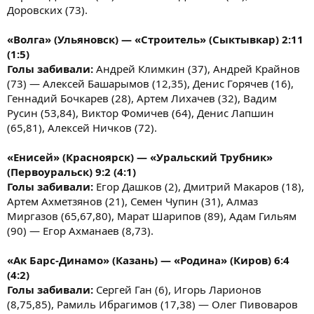
Доровских (73).
«Волга» (Ульяновск) — «Строитель» (Сыктывкар) 2:11
(1:5)
Голы забивали:
Андрей Климкин (37), Андрей Крайнов
(73) — Алексей Башарымов (12,35), Денис Горячев (16),
Геннадий Бочкарев (28), Артем Лихачев (32), Вадим
Русин (53,84), Виктор Фомичев (64), Денис Лапшин
(65,81), Алексей Ничков (72).
«Енисей» (Красноярск) — «Уральский Трубник»
(Первоуральск) 9:2 (4:1)
Голы забивали:
Егор Дашков (2), Дмитрий Макаров (18),
Артем Ахметзянов (21), Семен Чупин (31), Алмаз
Миргазов (65,67,80), Марат Шарипов (89), Адам Гильям
(90) — Егор Ахманаев (8,73).
«Ак Барс-Динамо» (Казань) — «Родина» (Киров) 6:4
(4:2)
Голы забивали:
Сергей Ган (6), Игорь Ларионов
(8,75,85), Рамиль Ибрагимов (17,38) — Олег Пивоваров