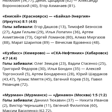
Нелюбин (54,77), Денис Цыцаров (62) — Александр
Воронковский (40), Егор Ахманаев (81).
«Енисей» (Красноярск) — «Байкал-Энергия»
(Иркутск) 8:1 (4:0)
Голы забивали:
Егор Дашков (13), Тимофей Безносов
(27), Адам Гильям (29), Илья Лопатин (36), Артем
Ахметзянов (73), Сергей Ломанов (80), Алмаз Миргазов
(88), Марат Шарипов (89) — Вячеслав Вдовенко (48).
«Кузбасс» (Кемерово) — «СКА-Нефтяник» (Хабаровск)
4:7 (4:4)
Голы забивали:
Олег Земцов (23), Вадим Стасенко (25),
Григорий Федоров (30), Илья Бондин (35) — Алексей
Торгонский (5), Артем Бондаренко (28), Юрий Шардаков
(43,47), Туомас Мяяття (45), Евгений Корев (53), Павел
Рязанцев (72).
«Мурман» (Мурманск) — «Динамо» (Москва) 1:5 (1:2)
Голы забивали:
Даниил Тюкавин (37) — Никита Иванов
(2), Виктор Чернышёв (11), Евгений Филиппов (60),
Максим Василенко (62,72).