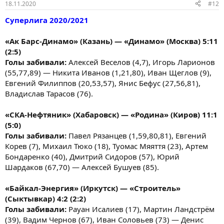
18.11.2020
#12
Суперлига 2020/2021
«Ак Барс-Динамо» (Казань) — «Динамо» (Москва) 5:11
(2:5)
Голы забивали:
Алексей Веселов (4,7), Игорь Ларионов
(55,77,89) — Никита Иванов (1,21,80), Иван Щеглов (9),
Евгений Филиппов (20,53,57), Янис Бефус (27,56,81),
Владислав Тарасов (76).
«СКА-Нефтяник» (Хабаровск) — «Родина» (Киров) 11:1
(5:0)
Голы забивали:
Павел Рязанцев (1,59,80,81), Евгений
Корев (7), Михаил Тюко (18), Туомас Мяяття (23), Артем
Бондаренко (40), Дмитрий Сидоров (57), Юрий
Шардаков (67,70) — Алексей Бушуев (85).
«Байкал-Энергия» (Иркутск) — «Строитель»
(Сыктывкар) 4:2 (2:2)
Голы забивали:
Рауан Исалиев (17), Мартин Ландстрём
(39), Вадим Чернов (67), Иван Соловьев (73) — Денис