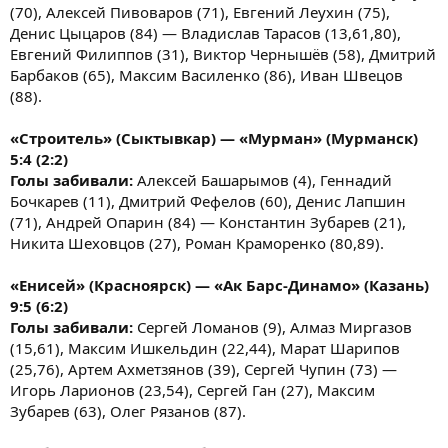
(70), Алексей Пивоваров (71), Евгений Леухин (75),
Денис Цыцаров (84) — Владислав Тарасов (13,61,80),
Евгений Филиппов (31), Виктор Чернышёв (58), Дмитрий
Барбаков (65), Максим Василенко (86), Иван Швецов
(88).
«Строитель» (Сыктывкар) — «Мурман» (Мурманск)
5:4 (2:2)
Голы забивали:
Алексей Башарымов (4), Геннадий
Бочкарев (11), Дмитрий Фефелов (60), Денис Лапшин
(71), Андрей Опарин (84) — Константин Зубарев (21),
Никита Шеховцов (27), Роман Краморенко (80,89).
«Енисей» (Красноярск) — «Ак Барс-Динамо» (Казань)
9:5 (6:2)
Голы забивали:
Сергей Ломанов (9), Алмаз Миргазов
(15,61), Максим Ишкельдин (22,44), Марат Шарипов
(25,76), Артем Ахметзянов (39), Сергей Чупин (73) —
Игорь Ларионов (23,54), Сергей Ган (27), Максим
Зубарев (63), Олег Рязанов (87).