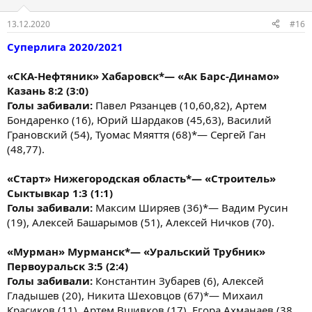
13.12.2020
#16
Суперлига 2020/2021
«СКА-Нефтяник» Хабаровск*— «Ак Барс-Динамо»
Казань 8:2 (3:0)
Голы забивали:
Павел Рязанцев (10,60,82), Артем
Бондаренко (16), Юрий Шардаков (45,63), Василий
Грановский (54), Туомас Мяяття (68)*— Сергей Ган
(48,77).
«Старт» Нижегородская область*— «Строитель»
Сыктывкар 1:3 (1:1)
Голы забивали:
Максим Ширяев (36)*— Вадим Русин
(19), Алексей Башарымов (51), Алексей Ничков (70).
«Мурман» Мурманск*— «Уральский Трубник»
Первоуральск 3:5 (2:4)
Голы забивали:
Константин Зубарев (6), Алексей
Гладышев (20), Никита Шеховцов (67)*— Михаил
Красиков (11), Артем Вшивков (17), Егора Ахманаев (38,