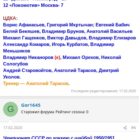
12 «Локомотив» Москва- 7
ЦДКА:
Борис Афанасьев, Григорий Мкртычан; Евгений Бабич
Беляй Бекяшев, Владимир Брунов, Анатолий Васильев
Михаил Гащенков, Виктор Давыдов, Владимир Елизаров
Александр Комаров, Игорь Курбатов, Владимир
Меньшиков
Владимир Никаноров
(к)
, Михаил Орехов, Николай
Сологубов
Андрей Старовойтов, Анатолий Тарасов, Дмитрий
Уколов.
Тренер — Анатолий Тарасов
.
Последнее редактирование:
17.02.2020
Gor1645
G
Старожил форума
Рейтинг сезона: 0
17.02.2020
#6
Чемпионат СССР по хоккею с шайбой 1950/1951