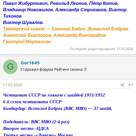
Павел Жибуртович, Револьд Леонов, Пётр Котов,
Владимир Новожилов, Александр Стриганов, Виктор
Тихонов
Виктор Шувалов.
Тренерский совет — Евгений Бабич ,Всеволод Бобров
Анатолий Викторов, Александр Виноградов
Григорий Мкртычан.
Последнее редактирование:
17.02.2020
Gor1645
G
Старожил форума
Рейтинг сезона: 0
17.02.2020
#7
Чемпионат СССР по хоккею с шайбой 1951/1952
6 й сезон чемпионата СССР
Бомбардир: Всеволод Бобров (ВВС МВО) — 37 шайб,
Победитель- ВВС МВО (2-й раз)
Второе место -ЦДСА
Третье место -«Динамо» Москва