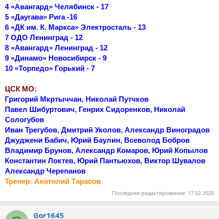
4 «Авангард» Челябинск - 17
5 «Даугава» Рига -16
6 «ДК им. К. Маркса» Электросталь - 13
7 ОДО Ленинград - 12
8 «Авангард» Ленинград - 12
9 «Динамо» Новосибирск - 9
10 «Торпедо» Горький - 7
ЦСК МО:
Григорий Мкртыччан, Николай Путчков
Павел Шибуртович, Генрих Сидоренков, Николай
Сологубов
Иван Трегубов, Дмитрий Уколов, Александр Виноградов
Джуджени Бабич, Юрий Баулин, Всеволод Бобров
Владимир Брунов, Александр Комаров, Юрий Копылов
Константин Локтев, Юрий Пантьюхов, Виктор Шувалов
Александр Черепанов
Тренер: Анатолий Тарасов
Последнее редактирование:
17.02.2020
Gor1645