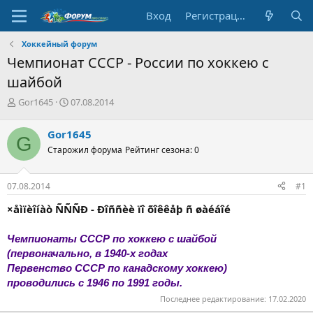
Вход
Регистрация
Хоккейный форум
Чемпионат СССР - России по хоккею с
шайбой
А
Д
Gor1645
07.08.2014
в
а
т
т
Gor1645
G
о
а
Старожил форума
Рейтинг сезона: 0
р
н
т
а
е
ч
07.08.2014
#1
м
а
ы
л
×åìïèîíàò ÑÑÑÐ - Ðîññèè ïî õîêêåþ ñ øàéáîé
а
Чемпионаты СССР по хоккею с шайбой
(первоначально, в 1940-х годах
Первенство СССР по канадскому хоккею)
проводились с 1946 по 1991 годы.
Последнее редактирование:
17.02.2020