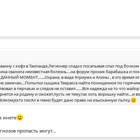
анну с кофэ в Таиланде,Легионер сладко посапывая спал под бочком
ина свалила неизвестная болезнь....на форум проник барабашка и по
ДАННЫЙ МОМЕНТ........Охрана, в виде Атриума и Алины , в это время и
 не замечан....Попытки сыщика Тееракса найти похищенное по горячим
йствовал в перчаках и следов не оставил.......Вся надежда на то что майор
ется на родину и сможет,пусть не тему,так хоть воришку найти....и в
.Всякому(кто писАл в теме) будет дано право на изысканную пытку.
в инете
гнозов пропасть могут...