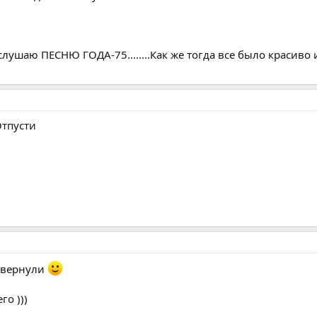
ушаю ПЕСНЮ ГОДА-75........Как же тогда все было красиво 
Отпусти
ал вернули
го )))