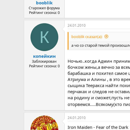
booblik
Старожил форума
Рейтинг сезона: 0
24.01.2010
К
booblik сказал(а):
а чо со старой темой произошл
копейкин
Ночью..когда Админ принима
Заблокирован
Рейтинг сезона: 0
бочком жены,а вечно за все
барабашка и похител самое 
Атриума и Алины , в это вре
сыщика Тееракса найти похищ
перчаках и следов не остави
на родину и сможет,пусть не
оторвемся.....Всякому(кто п
24.01.2010
Iron Maiden - Fear of the Dark