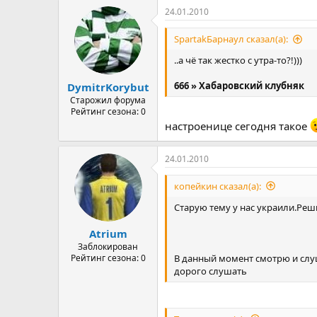
24.01.2010
SpartakБарнаул сказал(а):
..а чё так жестко с утра-то?!)))
666 » Хабаровский клубняк
DymitrKorybut
Старожил форума
Рейтинг сезона: 0
настроенице сегодня такое
24.01.2010
копейкин сказал(а):
Старую тему у нас украили.Реш
Atrium
Заблокирован
В данный момент смотрю и слуш
Рейтинг сезона: 0
дорого слушать