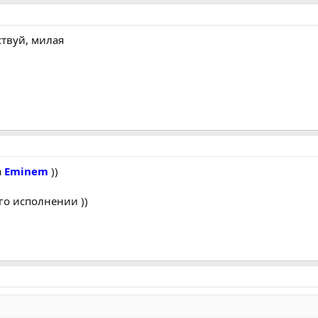
ствуй, милая
а
Eminem
))
го исполнении ))