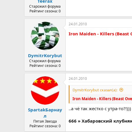
Teerax
Старожил форума
Рейтинг сезона: 0
24.01.2010
Iron Maiden - Killers (Beas
DymitrKorybut
Старожил форума
Рейтинг сезона: 0
24.01.2010
DymitrKorybut сказал(а):
Iron Maiden - Killers (Beast O
..а чё так жестко с утра-то?!)))
SpartakБарнау
л
666 » Хабаровский клубня
Пятая Звезда
Рейтинг сезона: 0