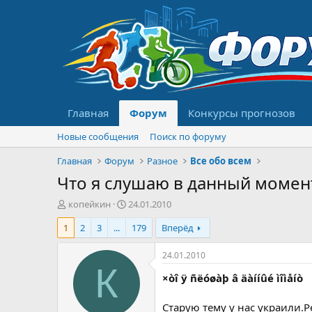
Главная
Форум
Конкурсы прогнозов
Новые сообщения
Поиск по форуму
Главная
Форум
Разное
Все обо всем
Что я слушаю в данный момен
А
Д
копейкин
24.01.2010
в
а
1
2
3
...
179
Вперёд
т
т
о
а
р
н
24.01.2010
т
а
К
×òî ÿ ñëóøàþ â äàííûé ìîìåíò
е
ч
м
а
ы
л
Старую тему у нас украили.