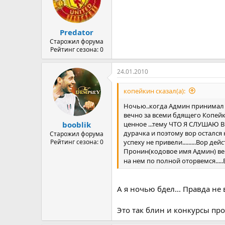
Predator
Старожил форума
Рейтинг сезона: 0
24.01.2010
копейкин сказал(а):
Ночью..когда Админ принимал в
вечно за всеми бдящего Копейк
ценное ...тему ЧТО Я СЛУШАЮ В 
booblik
дурачка и поэтому вор остался
Старожил форума
успеху не привели.........Вор де
Рейтинг сезона: 0
Пронин(кодовое имя Админ) верн
на нем по полной оторвемся....
А я ночью бдел... Правда не 
Это так блин и конкурсы про