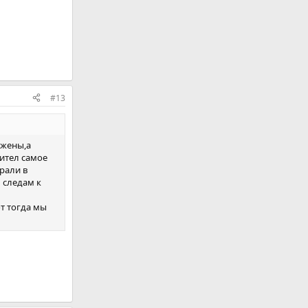
#13
 жены,а
хител самое
грали в
 следам к
от тогда мы