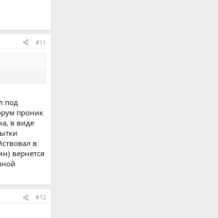
#11
л под
форум проник
а, в виде
пытки
йствовал в
ин) вернется
олной
#12