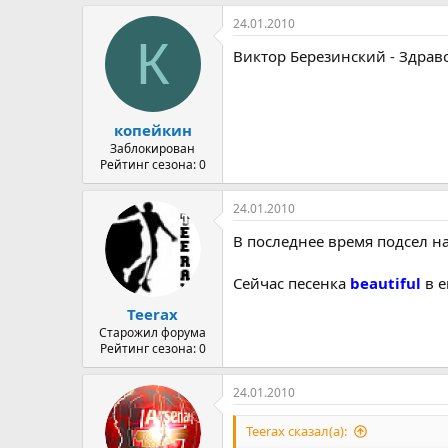
24.01.2010
К
Виктор Березинский - Здрав
копейкин
Заблокирован
Рейтинг сезона: 0
24.01.2010
В последнее время подсел н
Сейчас песенка
beautiful
в е
Teerax
Старожил форума
Рейтинг сезона: 0
24.01.2010
Teerax сказал(а):