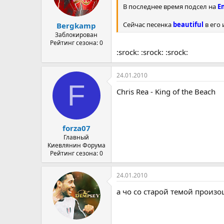
В последнее время подсел на
E
Сейчас песенка
beautiful
в его 
Bergkamp
Заблокирован
Рейтинг сезона: 0
:srock: :srock: :srock:
24.01.2010
F
Chris Rea - King of the Beach
forza07
Главный
Киевлянин Форума
Рейтинг сезона: 0
24.01.2010
а чо со старой темой произ