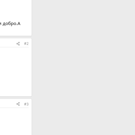
и добро.А
#2
#3