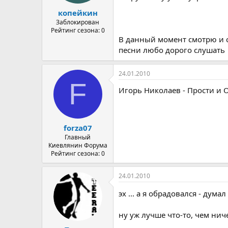
а
копейкин
Заблокирован
Рейтинг сезона: 0
В данный момент смотрю и сл
песни любо дорого слушать
24.01.2010
F
Игорь Николаев - Прости и 
forza07
Главный
Киевлянин Форума
Рейтинг сезона: 0
24.01.2010
эх ... а я обрадовался - дум
ну уж лучше что-то, чем ниче