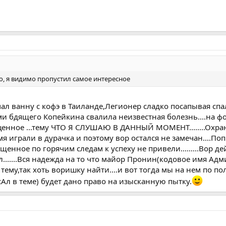
о, я видимо пропустил самое интересное
л ванну с кофэ в Таиланде,Легионер сладко посапывая спа
ми бдящего Копейкина свалила неизвестная болезнь....на 
ценное ...тему ЧТО Я СЛУШАЮ В ДАННЫЙ МОМЕНТ........Охран
мя играли в дурачка и поэтому вор остался не замечан....По
енное по горячим следам к успеху не привели.........Вор де
л.......Вся надежда на то что майор Пронин(кодовое имя Адм
 тему,так хоть воришку найти....и вот тогда мы на нем по п
исАл в теме) будет дано право на изысканную пытку.