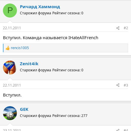
Ричард Хаммонд
Р
Старожил форума
Рейтинг сезона: 0
22.11.2011
#2
Вступил. Команда называется IHateAllFrench
rencis1005
Р
е
а
Zenit4ik
к
ц
Старожил форума
Рейтинг сезона: 0
и
и
:
22.11.2011
#3
Вступил.
GEK
Старожил форума
Рейтинг сезона: 277
23.11.2011
#4