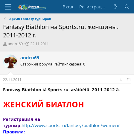
Вход
Регистрация
Архив Fantasy турниров
Fantasy Biathlon на Sports.ru. женщины.
2011-2012 г.
А
Д
andru69
22.11.2011
в
а
т
т
andru69
о
а
Старожил форума
Рейтинг сезона: 0
р
н
т
а
е
ч
22.11.2011
#1
м
а
ы
л
Fantasy Biathlon íà Sports.ru. æåíùèíû. 2011-2012 ã.
а
ЖЕНСКИЙ БИАТЛОН
Регистрация на
турнир:
http://www.sports.ru/fantasy/biathlon/women/
Правила: