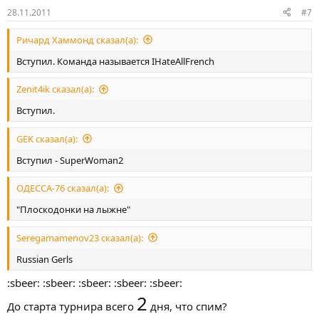
28.11.2011
#7
Ричард Хаммонд сказал(а):
Вступил. Команда называется IHateAllFrench
Zenit4ik сказал(а):
Вступил.
GEK сказал(а):
Вступил - SuperWoman2
ОДЕССА-76 сказал(а):
"Плоскодонки на лыжне"
Seregamamenov23 сказал(а):
Russian Gerls
:sbeer: :sbeer: :sbeer: :sbeer: :sbeer:
2
До старта турнира всего
дня, что спим?