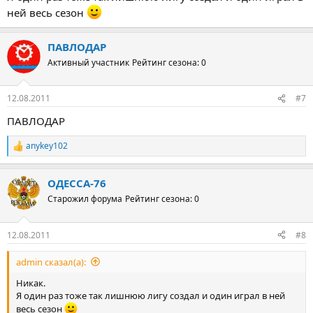
ней весь сезон
ПАВЛОДАР
Активный участник
Рейтинг сезона: 0
12.08.2011
#7
ПАВЛОДАР
anykey102
Р
е
а
ОДЕССА-76
к
ц
Старожил форума
Рейтинг сезона: 0
и
и
:
12.08.2011
#8
admin сказал(а):
Никак.
Я один раз тоже так лишнюю лигу создал и один играл в ней
весь сезон