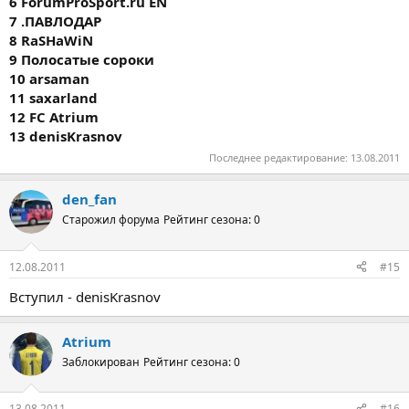
6 ForumProSport.ru EN
7 .ПАВЛОДАР
8 RaSHaWiN
9 Полосатые сороки
10 arsaman
11 saxarland
12 FС Аtrium
13 denisKrasnov
Последнее редактирование:
13.08.2011
den_fan
Старожил форума
Рейтинг сезона: 0
12.08.2011
#15
Вступил - denisKrasnov
Atrium
Заблокирован
Рейтинг сезона: 0
13.08.2011
#16