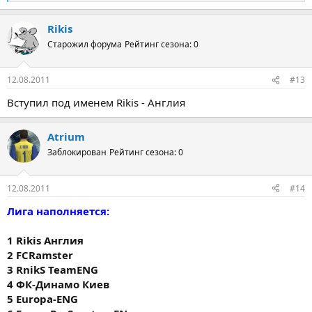
е
а
Rikis
к
ц
Старожил форума
Рейтинг сезона: 0
и
и
:
12.08.2011
#13
Вступил под именем Rikis - Англия
Atrium
Заблокирован
Рейтинг сезона: 0
12.08.2011
#14
Лига наполняется:
1 Rikis Англия
2 FCRamster
3 RnikS TeamENG
4 ФК-Динамо Киев
5 Europa-ENG