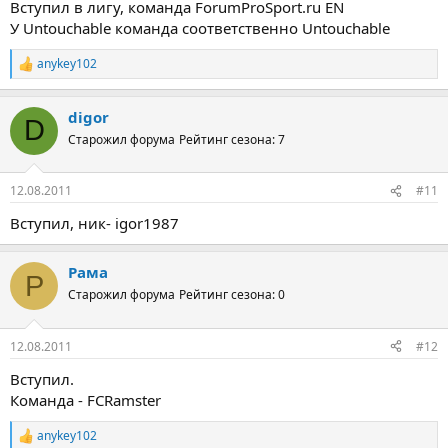
Вступил в лигу, команда ForumProSport.ru EN
У Untouchable команда соответственно Untouchable
anykey102
Р
е
а
digor
к
D
ц
Старожил форума
Рейтинг сезона: 7
и
и
:
12.08.2011
#11
Вступил, ник- igor1987
Рама
Р
Старожил форума
Рейтинг сезона: 0
12.08.2011
#12
Вступил.
Команда - FCRamster
anykey102
Р