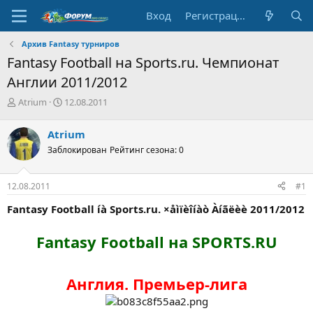
Вход
Регистрация
Архив Fantasy турниров
Fantasy Football на Sports.ru. Чемпионат
Англии 2011/2012
А
Д
Atrium
12.08.2011
в
а
т
т
Atrium
о
а
Заблокирован
Рейтинг сезона: 0
р
н
т
а
е
ч
12.08.2011
#1
м
а
ы
л
Fantasy Football íà Sports.ru. ×åìïèîíàò Àíãëèè 2011/2012
а
Fantasy Football на SPORTS.RU​
Англия. Премьер-лига