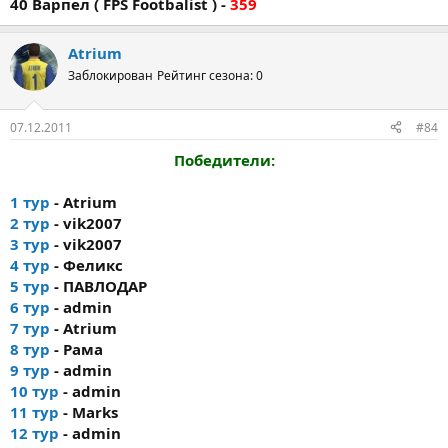
40 Варпел ( FPS Footbalist ) -
359
Atrium
Заблокирован
Рейтинг сезона: 0
07.12.2011
#84
Победители:
1 тур
- Atrium
2 тур
- vik2007
3 тур
- vik2007
4 тур
- Феликс
5 тур
- ПАВЛОДАР
6 тур
- admin
7 тур
- Atrium
8 тур
- Рама
9 тур
- admin
10 тур
- admin
11 тур
- Marks
12 тур
- admin