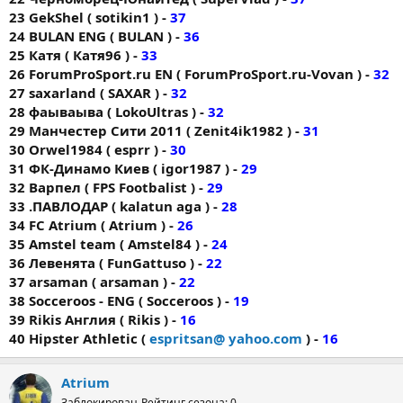
23 GekShel ( sotikin1 ) -
37
24 BULAN ENG ( BULAN ) -
36
25 Катя ( Катя96 ) -
33
26 ForumProSport.ru EN ( ForumProSport.ru-Vovan ) -
32
27 saxarland ( SAXAR ) -
32
28 фаываыва ( LokoUltras ) -
32
29 Манчестер Сити 2011 ( Zenit4ik1982 ) -
31
30 Orwel1984 ( esprr ) -
30
31 ФК-Динамо Киев ( igor1987 ) -
29
32 Варпел ( FPS Footbalist ) -
29
33 .ПАВЛОДАР ( kalatun aga ) -
28
34 FС Аtrium ( Atrium ) -
26
35 Amstel team ( Amstel84 ) -
24
36 Левенята ( FunGattuso ) -
22
37 arsaman ( arsaman ) -
22
38 Socceroos - ENG ( Socceroos ) -
19
39 Rikis Англия ( Rikis ) -
16
40 Hipster Athletic (
espritsan@ yahoo.com
) -
16
Atrium
Заблокирован
Рейтинг сезона: 0