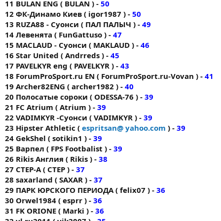
11 BULAN ENG ( BULAN ) -
50
12 ФК-Динамо Киев ( igor1987 ) -
50
13 RUZA88 - Суонси ( ПАЛ ПАЛЫЧ ) -
49
14 Левенята ( FunGattuso ) -
47
15 MACLAUD - Суонси ( MAKLAUD ) -
46
16 Star United ( Andrreds ) -
45
17 PAVELKYR eng ( PAVELKYR ) -
43
18 ForumProSport.ru EN ( ForumProSport.ru-Vovan ) -
41
19 Archer82ENG ( archer1982 ) -
40
20 Полосатые сороки ( ODESSA-76 ) -
39
21 FС Аtrium ( Atrium ) -
39
22 VADIMKYR -Суонси ( VADIMKYR ) -
39
23 Hipster Athletic (
espritsan@ yahoo.com
) -
39
24 GekShel ( sotikin1 ) -
39
25 Варпел ( FPS Footbalist ) -
39
26 Rikis Англия ( Rikis ) -
38
27 CTEP-A ( CTEP ) -
37
28 saxarland ( SAXAR ) -
37
29 ПАРК ЮРСКОГО ПЕРИОДА ( felix07 ) -
36
30 Orwel1984 ( esprr ) -
36
31 FK ORIONE ( Markі ) -
36