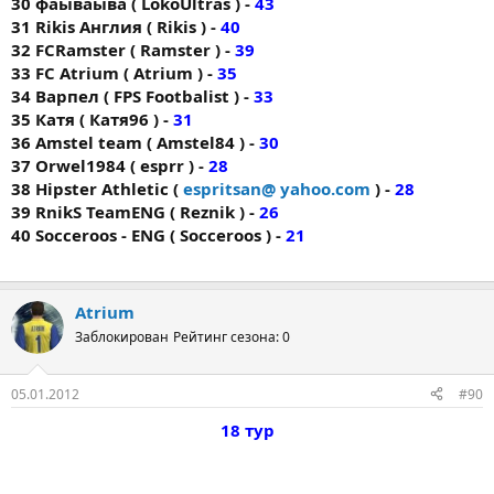
30 фаываыва ( LokoUltras ) -
43
31 Rikis Англия ( Rikis ) -
40
32 FCRamster ( Ramster ) -
39
33 FС Аtrium ( Atrium ) -
35
34 Варпел ( FPS Footbalist ) -
33
35 Катя ( Катя96 ) -
31
36 Amstel team ( Amstel84 ) -
30
37 Orwel1984 ( esprr ) -
28
38 Hipster Athletic (
espritsan@ yahoo.com
) -
28
39 RnikS TeamENG ( Reznik ) -
26
40 Socceroos - ENG ( Socceroos ) -
21
Atrium
Заблокирован
Рейтинг сезона: 0
05.01.2012
#90
18 тур