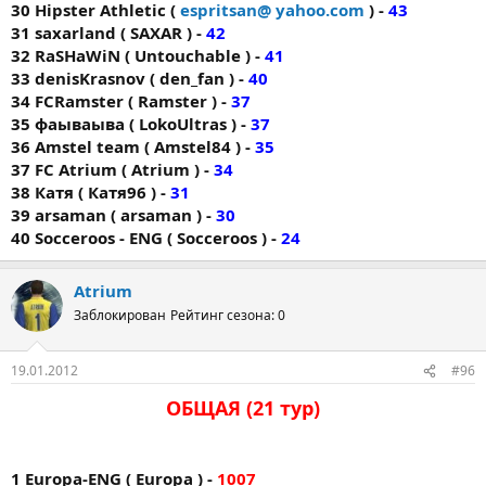
30 Hipster Athletic (
espritsan@ yahoo.com
) -
43
31 saxarland ( SAXAR ) -
42
32 RaSHaWiN ( Untouchable ) -
41
33 denisKrasnov ( den_fan ) -
40
34 FCRamster ( Ramster ) -
37
35 фаываыва ( LokoUltras ) -
37
36 Amstel team ( Amstel84 ) -
35
37 FС Аtrium ( Atrium ) -
34
38 Катя ( Катя96 ) -
31
39 arsaman ( arsaman ) -
30
40 Socceroos - ENG ( Socceroos ) -
24
Atrium
Заблокирован
Рейтинг сезона: 0
19.01.2012
#96
ОБЩАЯ (21 тур)
1 Europa-ENG ( Europa ) -
1007