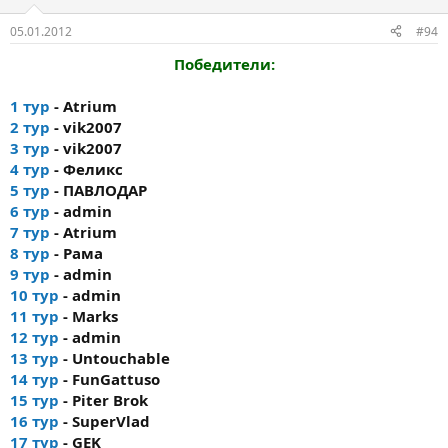
05.01.2012
#94
Победители:
1 тур
- Atrium
2 тур
- vik2007
3 тур
- vik2007
4 тур
- Феликс
5 тур
- ПАВЛОДАР
6 тур
- admin
7 тур
- Atrium
8 тур
- Рама
9 тур
- admin
10 тур
- admin
11 тур
- Marks
12 тур
- admin
13 тур
- Untouchable
14 тур
- FunGattuso
15 тур
- Piter Brok
16 тур
- SuperVlad
17 тур
- GEK