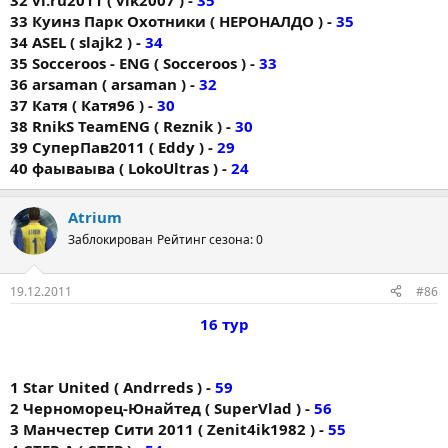
32 vl.ru2011 ( vik2007 ) -
35
33 Куинз Парк Охотники ( НЕРОНАЛДО ) -
35
34 ASEL ( slajk2 ) -
34
35 Socceroos - ENG ( Socceroos ) -
33
36 arsaman ( arsaman ) -
32
37 Катя ( Катя96 ) -
30
38 RnikS TeamENG ( Reznik ) -
30
39 СуперПав2011 ( Eddy ) -
29
40 фаываыва ( LokoUltras ) -
24
Atrium
Заблокирован
Рейтинг сезона: 0
19.12.2011
#86
16 тур
1 Star United ( Andrreds ) -
59
2 Черноморец-Юнайтед ( SuperVlad ) -
56
3 Манчестер Сити 2011 ( Zenit4ik1982 ) -
55