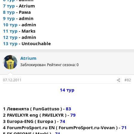
7 тур
- Atrium
8 тур
- Рама
9 тур
- admin
10 тур
- admin
11 тур
- Marks
12 тур
- admin
13 тур
- Untouchable
Atrium
Заблокирован
Рейтинг сезона: 0
07.12.2011
#82
14 тур
1 Левенята ( FunGattuso ) -
83
2 PAVELKYR eng ( PAVELKYR ) -
79
3 Europa-ENG ( Europa ) -
74
4 ForumProSport.ru EN ( ForumProSport.ru-Vovan ) -
71
5 FK ORIONE ( Markі ) -
71