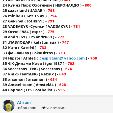
24 Куинз Парк Охотники ( НЕРОНАЛДО ) -
800
25 saxarland ( SAXAR ) -
798
26 miniMU ( Без 15 45 ) -
794
27 GekShel ( sotikin1 ) -
791
28 VADIMKYR -Суонси ( VADIMKYR ) -
781
29 Orwel1984 ( esprr ) -
775
30 andru 69 ( FPS andru69 ) -
772
31 .ПАВЛОДАР ( kalatun aga ) -
747
32 Катя ( Катя96 ) -
733
33 фаываыва ( LokoUltras ) -
713
34 Hipster Athletic (
espritsan@ yahoo.com
) -
708
35 ФК-Динамо Киев ( igor1987 ) -
702
36 Socceroos - ENG ( Socceroos ) -
676
37 RnikS TeamENG ( Reznik ) -
649
38 arsaman ( arsaman ) -
634
39 Amstel team ( Amstel84 ) -
628
40 Варпел ( FPS Footbalist ) -
556
Atrium
Заблокирован
Рейтинг сезона: 0