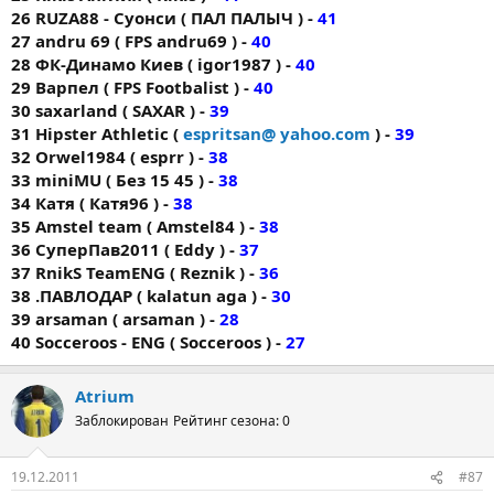
26 RUZA88 - Суонси ( ПАЛ ПАЛЫЧ ) -
41
27 andru 69 ( FPS andru69 ) -
40
28 ФК-Динамо Киев ( igor1987 ) -
40
29 Варпел ( FPS Footbalist ) -
40
30 saxarland ( SAXAR ) -
39
31 Hipster Athletic (
espritsan@ yahoo.com
) -
39
32 Orwel1984 ( esprr ) -
38
33 miniMU ( Без 15 45 ) -
38
34 Катя ( Катя96 ) -
38
35 Amstel team ( Amstel84 ) -
38
36 СуперПав2011 ( Eddy ) -
37
37 RnikS TeamENG ( Reznik ) -
36
38 .ПАВЛОДАР ( kalatun aga ) -
30
39 arsaman ( arsaman ) -
28
40 Socceroos - ENG ( Socceroos ) -
27
Atrium
Заблокирован
Рейтинг сезона: 0
19.12.2011
#87