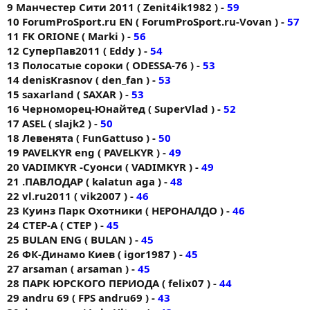
9 Манчестер Сити 2011 ( Zenit4ik1982 ) -
59
10 ForumProSport.ru EN ( ForumProSport.ru-Vovan ) -
57
11 FK ORIONE ( Markі ) -
56
12 СуперПав2011 ( Eddy ) -
54
13 Полосатые сороки ( ODESSA-76 ) -
53
14 denisKrasnov ( den_fan ) -
53
15 saxarland ( SAXAR ) -
53
16 Черноморец-Юнайтед ( SuperVlad ) -
52
17 ASEL ( slajk2 ) -
50
18 Левенята ( FunGattuso ) -
50
19 PAVELKYR eng ( PAVELKYR ) -
49
20 VADIMKYR -Суонси ( VADIMKYR ) -
49
21 .ПАВЛОДАР ( kalatun aga ) -
48
22 vl.ru2011 ( vik2007 ) -
46
23 Куинз Парк Охотники ( НЕРОНАЛДО ) -
46
24 CTEP-A ( CTEP ) -
45
25 BULAN ENG ( BULAN ) -
45
26 ФК-Динамо Киев ( igor1987 ) -
45
27 arsaman ( arsaman ) -
45
28 ПАРК ЮРСКОГО ПЕРИОДА ( felix07 ) -
44
29 andru 69 ( FPS andru69 ) -
43