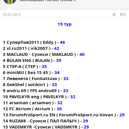
05.01.2012
#91
19 тур
1 СуперПав2011 ( Eddy ) -
46
2 vl.ru2011 ( vik2007 ) -
42
3 MACLAUD - Суонси ( MAKLAUD ) -
40
4 BULAN ENG ( BULAN ) -
39
5 CTEP-A ( CTEP ) -
35
6 miniMU ( Без 15 45 ) -
34
7 Левенята ( FunGattuso ) -
33
8 GekShel ( sotikin1 ) -
33
9 andru 69 ( FPS andru69 ) -
33
10 PAVELKYR eng ( PAVELKYR ) -
32
11 arsaman ( arsaman ) -
32
12 FС Аtrium ( Atrium ) -
30
13 ForumProSport.ru EN ( ForumProSport.ru-Vovan ) -
29
14 RUZA88 - Суонси ( ПАЛ ПАЛЫЧ ) -
29
15 VADIMKYR -Суонси ( VADIMKYR ) -
29