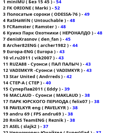
1 miniMU ( Без 15 45 ) -
54
2 FK ORIONE ( Markі ) -
52
3 Полосатые сороки ( ODESSA-76 ) -
49
4 RaSHaWiN ( Untouchable ) -
48
5 FCRamster ( Ramster ) -
48
6 Куинз Парк Охотники ( НЕРОНАЛДО ) -
48
7 denisKrasnov ( den_fan ) -
45
8 Archer82ENG ( archer1982 ) -
44
9 Europa-ENG ( Europa ) -
43
10 vl.ru2011 ( vik2007 ) -
43
11 RUZA88 - Суонси ( ПАЛ ПАЛЫЧ ) -
43
12 VADIMKYR -Суонси ( VADIMKYR ) -
43
13 Star United ( Andrreds ) -
42
14 CTEP-A ( CTEP ) -
40
15 СуперПав2011 ( Eddy ) -
39
16 MACLAUD - Суонси ( MAKLAUD ) -
38
17 ПАРК ЮРСКОГО ПЕРИОДА ( felix07 ) -
38
18 PAVELKYR eng ( PAVELKYR ) -
38
19 andru 69 ( FPS andru69 ) -
38
20 RnikS TeamENG ( Reznik ) -
38
21 ASEL ( slajk2 ) -
37
22 Черноморец-Юнайтед ( SuperVlad ) -
37