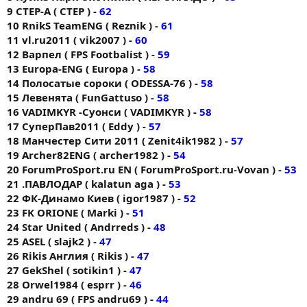
9 CTEP-A ( CTEP ) -
62
10 RnikS TeamENG ( Reznik ) -
61
11 vl.ru2011 ( vik2007 ) -
60
12 Варпел ( FPS Footbalist ) -
59
13 Europa-ENG ( Europa ) -
58
14 Полосатые сороки ( ODESSA-76 ) -
58
15 Левенята ( FunGattuso ) -
58
16 VADIMKYR -Суонси ( VADIMKYR ) -
58
17 СуперПав2011 ( Eddy ) -
57
18 Манчестер Сити 2011 ( Zenit4ik1982 ) -
57
19 Archer82ENG ( archer1982 ) -
54
20 ForumProSport.ru EN ( ForumProSport.ru-Vovan ) -
53
21 .ПАВЛОДАР ( kalatun aga ) -
53
22 ФК-Динамо Киев ( igor1987 ) -
52
23 FK ORIONE ( Markі ) -
51
24 Star United ( Andrreds ) -
48
25 ASEL ( slajk2 ) -
47
26 Rikis Англия ( Rikis ) -
47
27 GekShel ( sotikin1 ) -
47
28 Orwel1984 ( esprr ) -
46
29 andru 69 ( FPS andru69 ) -
44