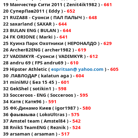
19 Манчестер Сити 2011 ( Zenit4ik1982 ) -
661
20 СуперПав2011 ( Eddy ) -
652
21 RUZA88 - Суонси ( ПАЛ ПАЛЫЧ ) -
648
22 saxarland ( SAXAR ) -
644
23 BULAN ENG ( BULAN ) -
644
24 FK ORIONE ( Markі ) -
641
25 Куинз Парк Охотники ( НЕРОНАЛДО ) -
629
26 Archer82ENG ( archer1982 ) -
619
27 VADIMKYR -Суонси ( VADIMKYR ) -
612
28 andru 69 ( FPS andru69 ) -
610
29 Hipster Athletic (
espritsan@ yahoo.com
) -
605
30 .ПАВЛОДАР ( kalatun aga ) -
604
31 miniMU ( Без 15 45 ) -
601
32 GekShel ( sotikin1 ) -
598
33 Socceroos - ENG ( Socceroos ) -
595
34 Катя ( Катя96 ) -
591
35 ФК-Динамо Киев ( igor1987 ) -
580
36 фаываыва ( LokoUltras ) -
575
37 Amstel team ( Amstel84 ) -
542
38 RnikS TeamENG ( Reznik ) -
524
39 arsaman ( arsaman ) -
517