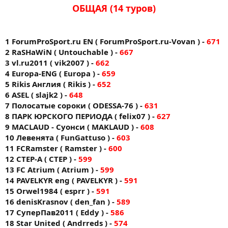
ОБЩАЯ (14 туров)
1 ForumProSport.ru EN ( ForumProSport.ru-Vovan ) -
671
2 RaSHaWiN ( Untouchable ) -
667
3 vl.ru2011 ( vik2007 ) -
662
4 Europa-ENG ( Europa ) -
659
5 Rikis Англия ( Rikis ) -
652
6 ASEL ( slajk2 ) -
648
7 Полосатые сороки ( ODESSA-76 ) -
631
8 ПАРК ЮРСКОГО ПЕРИОДА ( felix07 ) -
627
9 MACLAUD - Суонси ( MAKLAUD ) -
608
10 Левенята ( FunGattuso ) -
603
11 FCRamster ( Ramster ) -
600
12 CTEP-A ( CTEP ) -
599
13 FС Аtrium ( Atrium ) -
599
14 PAVELKYR eng ( PAVELKYR ) -
591
15 Orwel1984 ( esprr ) -
591
16 denisKrasnov ( den_fan ) -
589
17 СуперПав2011 ( Eddy ) -
586
18 Star United ( Andrreds ) -
574