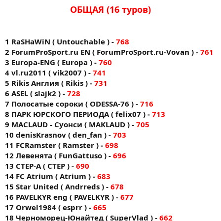
ОБЩАЯ (16 туров)
1 RaSHaWiN ( Untouchable ) -
768
2 ForumProSport.ru EN ( ForumProSport.ru-Vovan ) -
761
3 Europa-ENG ( Europa ) -
760
4 vl.ru2011 ( vik2007 ) -
741
5 Rikis Англия ( Rikis ) -
731
6 ASEL ( slajk2 ) -
728
7 Полосатые сороки ( ODESSA-76 ) -
716
8 ПАРК ЮРСКОГО ПЕРИОДА ( felix07 ) -
713
9 MACLAUD - Суонси ( MAKLAUD ) -
705
10 denisKrasnov ( den_fan ) -
703
11 FCRamster ( Ramster ) -
698
12 Левенята ( FunGattuso ) -
696
13 CTEP-A ( CTEP ) -
690
14 FС Аtrium ( Atrium ) -
683
15 Star United ( Andrreds ) -
678
16 PAVELKYR eng ( PAVELKYR ) -
677
17 Orwel1984 ( esprr ) -
665
18 Черноморец-Юнайтед ( SuperVlad ) -
662