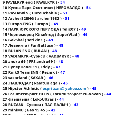
9 PAVELKYR eng ( PAVELKYR ) -
54
10 Куинз Парк Охотники ( НЕРОНАЛДО ) -
54
11 RaSHaWiN ( Untouchable ) -
53
12 Archer82ENG ( archer1982 ) -
51
13 Europa-ENG ( Europa ) -
49
14 ПАРК ЮРСКОГО ПЕРИОДА ( felix07 ) -
49
15 Черноморец-Юнайтед ( SuperVlad ) -
49
16 GekShel ( sotikin1 ) -
49
17 Левенята ( FunGattuso ) -
48
18 BULAN ENG ( BULAN ) -
48
19 VADIMKYR -Суонси ( VADIMKYR ) -
48
20 andru 69 ( FPS andru69 ) -
48
21 СуперПав2011 ( Eddy ) -
47
22 RnikS TeamENG ( Reznik ) -
47
23 saxarland ( SAXAR ) -
46
24 .ПАВЛОДАР ( kalatun aga ) -
45
25 Hipster Athletic (
espritsan@ yahoo.com
) -
45
26 ForumProSport.ru EN ( ForumProSport.ru-Vovan ) -
44
27 фаываыва ( LokoUltras ) -
44
28 RUZA88 - Суонси ( ПАЛ ПАЛЫЧ ) -
43
29 miniMU ( Без 15 45 ) -
42