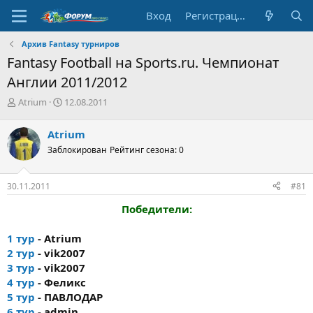
Вход
Регистрация
Архив Fantasy турниров
Fantasy Football на Sports.ru. Чемпионат
Англии 2011/2012
А
Д
Atrium
12.08.2011
в
а
т
т
Atrium
о
а
Заблокирован
Рейтинг сезона: 0
р
н
т
а
е
ч
30.11.2011
#81
м
а
ы
л
Победители:
а
1 тур
- Atrium
2 тур
- vik2007
3 тур
- vik2007
4 тур
- Феликс
5 тур
- ПАВЛОДАР
6 тур
- admin