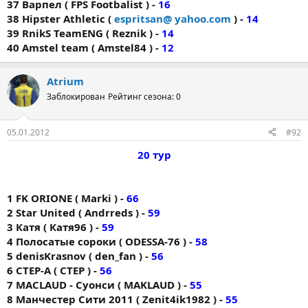
37 Варпел ( FPS Footbalist ) -
16
38 Hipster Athletic (
espritsan@ yahoo.com
) -
14
39 RnikS TeamENG ( Reznik ) -
14
40 Amstel team ( Amstel84 ) -
12
Atrium
Заблокирован
Рейтинг сезона: 0
05.01.2012
#92
20 тур
1 FK ORIONE ( Markі ) -
66
2 Star United ( Andrreds ) -
59
3 Катя ( Катя96 ) -
59
4 Полосатые сороки ( ODESSA-76 ) -
58
5 denisKrasnov ( den_fan ) -
56
6 CTEP-A ( CTEP ) -
56
7 MACLAUD - Суонси ( MAKLAUD ) -
55
8 Манчестер Сити 2011 ( Zenit4ik1982 ) -
55