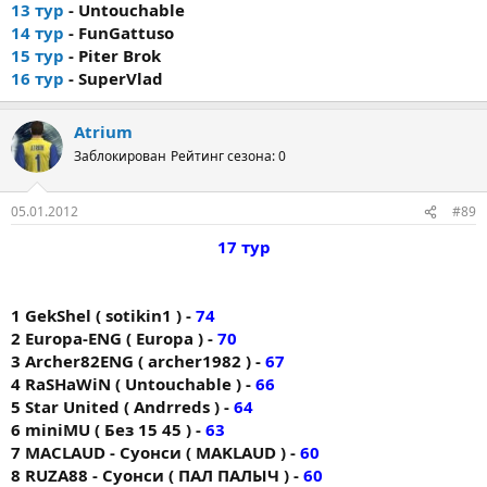
13 тур
- Untouchable
14 тур
- FunGattuso
15 тур
- Piter Brok
16 тур
- SuperVlad
Atrium
Заблокирован
Рейтинг сезона: 0
05.01.2012
#89
17 тур
1 GekShel ( sotikin1 ) -
74
2 Europa-ENG ( Europa ) -
70
3 Archer82ENG ( archer1982 ) -
67
4 RaSHaWiN ( Untouchable ) -
66
5 Star United ( Andrreds ) -
64
6 miniMU ( Без 15 45 ) -
63
7 MACLAUD - Суонси ( MAKLAUD ) -
60
8 RUZA88 - Суонси ( ПАЛ ПАЛЫЧ ) -
60