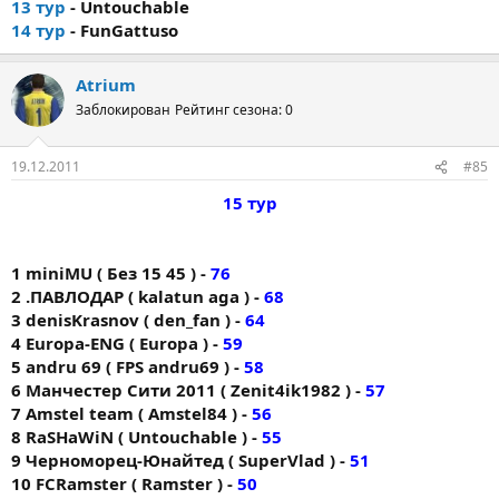
13 тур
- Untouchable
14 тур
- FunGattuso
Atrium
Заблокирован
Рейтинг сезона: 0
19.12.2011
#85
15 тур
1 miniMU ( Без 15 45 ) -
76
2 .ПАВЛОДАР ( kalatun aga ) -
68
3 denisKrasnov ( den_fan ) -
64
4 Europa-ENG ( Europa ) -
59
5 andru 69 ( FPS andru69 ) -
58
6 Манчестер Сити 2011 ( Zenit4ik1982 ) -
57
7 Amstel team ( Amstel84 ) -
56
8 RaSHaWiN ( Untouchable ) -
55
9 Черноморец-Юнайтед ( SuperVlad ) -
51
10 FCRamster ( Ramster ) -
50