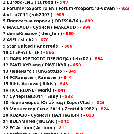
2 Europa-ENG ( Europa ) -
949
3 ForumProSport.ru EN ( ForumProSport.ru-Vovan ) -
923
4 vl.ru2011 ( vik2007 ) -
905
5 Полосатые сороки ( ODESSA-76 ) -
899
6 MACLAUD - Суонси ( MAKLAUD ) -
898
7 denisKrasnov ( den_fan ) -
880
8 ASEL ( slajk2 ) -
870
9 Star United ( Andrreds ) -
866
10 CTEP-A ( CTEP ) -
866
11 ПАРК ЮРСКОГО ПЕРИОДА ( felix07 ) -
864
12 PAVELKYR eng ( PAVELKYR ) -
850
13 Левенята ( FunGattuso ) -
849
14 FCRamster ( Ramster ) -
844
15 Rikis Англия ( Rikis ) -
843
16 FK ORIONE ( Markі ) -
841
17 СуперПав2011 ( Eddy ) -
838
18 Черноморец-Юнайтед ( SuperVlad ) -
826
19 Манчестер Сити 2011 ( Zenit4ik1982 ) -
824
20 RUZA88 - Суонси ( ПАЛ ПАЛЫЧ ) -
823
21 BULAN ENG ( BULAN ) -
812
22 FС Аtrium ( Atrium ) -
811
23 Archer82ENG ( archer1982 ) -
801