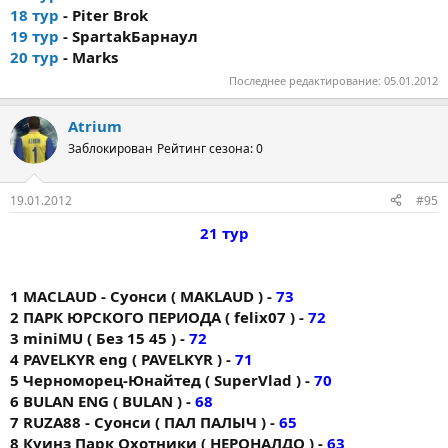
18 тур
- Piter Brok
19 тур
- SpartakБарнаул
20 тур
- Marks
Последнее редактирование:
05.01.2012
Atrium
Заблокирован
Рейтинг сезона: 0
19.01.2012
#95
21 тур
1 MACLAUD - Суонси ( MAKLAUD ) -
73
2 ПАРК ЮРСКОГО ПЕРИОДА ( felix07 ) -
72
3 miniMU ( Без 15 45 ) -
72
4 PAVELKYR eng ( PAVELKYR ) -
71
5 Черноморец-Юнайтед ( SuperVlad ) -
70
6 BULAN ENG ( BULAN ) -
68
7 RUZA88 - Суонси ( ПАЛ ПАЛЫЧ ) -
65
8 Куинз Парк Охотники ( НЕРОНАЛДО ) -
63