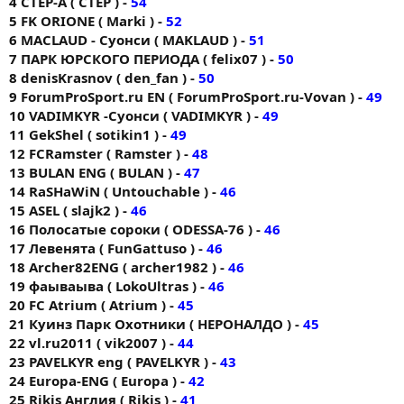
4 CTEP-A ( CTEP ) -
54
5 FK ORIONE ( Markі ) -
52
6 MACLAUD - Суонси ( MAKLAUD ) -
51
7 ПАРК ЮРСКОГО ПЕРИОДА ( felix07 ) -
50
8 denisKrasnov ( den_fan ) -
50
9 ForumProSport.ru EN ( ForumProSport.ru-Vovan ) -
49
10 VADIMKYR -Суонси ( VADIMKYR ) -
49
11 GekShel ( sotikin1 ) -
49
12 FCRamster ( Ramster ) -
48
13 BULAN ENG ( BULAN ) -
47
14 RaSHaWiN ( Untouchable ) -
46
15 ASEL ( slajk2 ) -
46
16 Полосатые сороки ( ODESSA-76 ) -
46
17 Левенята ( FunGattuso ) -
46
18 Archer82ENG ( archer1982 ) -
46
19 фаываыва ( LokoUltras ) -
46
20 FС Аtrium ( Atrium ) -
45
21 Куинз Парк Охотники ( НЕРОНАЛДО ) -
45
22 vl.ru2011 ( vik2007 ) -
44
23 PAVELKYR eng ( PAVELKYR ) -
43
24 Europa-ENG ( Europa ) -
42
25 Rikis Англия ( Rikis ) -
41