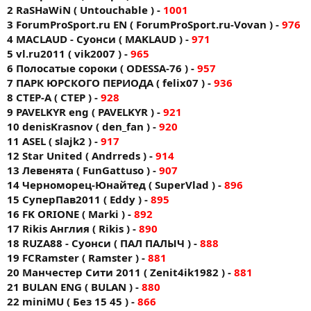
2 RaSHaWiN ( Untouchable ) -
1001
3 ForumProSport.ru EN ( ForumProSport.ru-Vovan ) -
976
4 MACLAUD - Суонси ( MAKLAUD ) -
971
5 vl.ru2011 ( vik2007 ) -
965
6 Полосатые сороки ( ODESSA-76 ) -
957
7 ПАРК ЮРСКОГО ПЕРИОДА ( felix07 ) -
936
8 CTEP-A ( CTEP ) -
928
9 PAVELKYR eng ( PAVELKYR ) -
921
10 denisKrasnov ( den_fan ) -
920
11 ASEL ( slajk2 ) -
917
12 Star United ( Andrreds ) -
914
13 Левенята ( FunGattuso ) -
907
14 Черноморец-Юнайтед ( SuperVlad ) -
896
15 СуперПав2011 ( Eddy ) -
895
16 FK ORIONE ( Markі ) -
892
17 Rikis Англия ( Rikis ) -
890
18 RUZA88 - Суонси ( ПАЛ ПАЛЫЧ ) -
888
19 FCRamster ( Ramster ) -
881
20 Манчестер Сити 2011 ( Zenit4ik1982 ) -
881
21 BULAN ENG ( BULAN ) -
880
22 miniMU ( Без 15 45 ) -
866