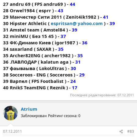
27 andru 69 ( FPS andru69 ) -
44
28 Orwel1984 ( esprr ) -
43
29 Манчестер Сити 2011 ( Zenit4ik1982 ) -
41
30 Hipster Athletic (
espritsan@ yahoo.com
) -
39
31 Amstel team ( Amstel84 ) -
39
32 miniMU ( Без 15 45 ) -
37
33 ФК-Динамо Киев ( igor1987 ) -
36
34 saxarland ( SAXAR ) -
35
35 Archer82ENG ( archer1982 ) -
35
36 .ПАВЛОДАР ( kalatun aga ) -
31
37 фаываыва ( LokoUltras ) -
30
38 Socceroos - ENG ( Socceroos ) -
29
39 Варпел ( FPS Footbalist ) -
24
40 RnikS TeamENG ( Reznik ) -
17
Последнее редактирование:
07.12.2011
Atrium
Заблокирован
Рейтинг сезона: 0
07.12.2011
#83