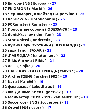
16 Europa-ENG ( Europa ) -
27
17 FK ORIONE ( Markі ) -
26
18 Черноморец-Юнайтед ( SuperVlad ) -
26
19 RaSHaWiN ( Untouchable ) -
25
20 FCRamster ( Ramster ) -
25
21 Полосатые сороки ( ODESSA-76 ) -
23
22 denisKrasnov ( den_fan ) -
23
23 Star United ( Andrreds ) -
23
24 Куинз Парк Охотники ( НЕРОНАЛДО ) -
23
25 saxarland ( SAXAR ) -
23
26 .ПАВЛОДАР ( kalatun aga ) -
22
27 Rikis Англия ( Rikis ) -
21
28 ASEL ( slajk2 ) -
20
29 ПАРК ЮРСКОГО ПЕРИОДА ( felix07 ) -
20
30 Archer82ENG ( archer1982 ) -
20
31 Катя ( Катя96 ) -
19
32 фаываыва ( LokoUltras ) -
19
33 ФК-Динамо Киев ( igor1987 ) -
19
34 Манчестер Сити 2011 ( Zenit4ik1982 ) -
18
35 Socceroos - ENG ( Socceroos ) -
18
36 Orwel1984 ( esprr ) -
17