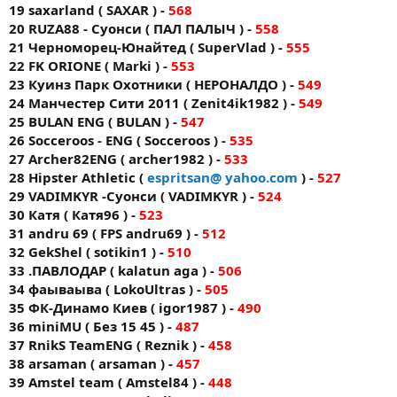
19 saxarland ( SAXAR ) -
568
20 RUZA88 - Суонси ( ПАЛ ПАЛЫЧ ) -
558
21 Черноморец-Юнайтед ( SuperVlad ) -
555
22 FK ORIONE ( Markі ) -
553
23 Куинз Парк Охотники ( НЕРОНАЛДО ) -
549
24 Манчестер Сити 2011 ( Zenit4ik1982 ) -
549
25 BULAN ENG ( BULAN ) -
547
26 Socceroos - ENG ( Socceroos ) -
535
27 Archer82ENG ( archer1982 ) -
533
28 Hipster Athletic (
espritsan@ yahoo.com
) -
527
29 VADIMKYR -Суонси ( VADIMKYR ) -
524
30 Катя ( Катя96 ) -
523
31 andru 69 ( FPS andru69 ) -
512
32 GekShel ( sotikin1 ) -
510
33 .ПАВЛОДАР ( kalatun aga ) -
506
34 фаываыва ( LokoUltras ) -
505
35 ФК-Динамо Киев ( igor1987 ) -
490
36 miniMU ( Без 15 45 ) -
487
37 RnikS TeamENG ( Reznik ) -
458
38 arsaman ( arsaman ) -
457
39 Amstel team ( Amstel84 ) -
448