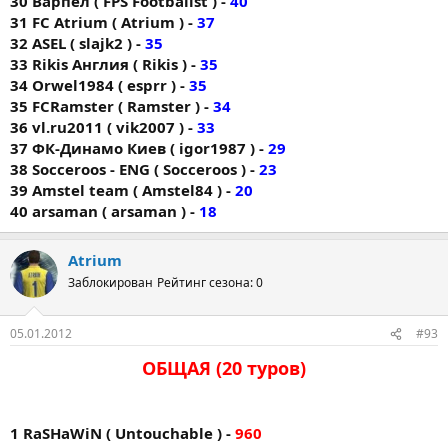
30 Варпел ( FPS Footbalist ) -
40
31 FС Аtrium ( Atrium ) -
37
32 ASEL ( slajk2 ) -
35
33 Rikis Англия ( Rikis ) -
35
34 Orwel1984 ( esprr ) -
35
35 FCRamster ( Ramster ) -
34
36 vl.ru2011 ( vik2007 ) -
33
37 ФК-Динамо Киев ( igor1987 ) -
29
38 Socceroos - ENG ( Socceroos ) -
23
39 Amstel team ( Amstel84 ) -
20
40 arsaman ( arsaman ) -
18
Atrium
Заблокирован
Рейтинг сезона: 0
05.01.2012
#93
ОБЩАЯ (20 туров)
1 RaSHaWiN ( Untouchable ) -
960