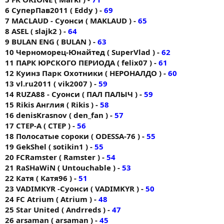
6 СуперПав2011 ( Eddy ) -
69
7 MACLAUD - Суонси ( MAKLAUD ) -
65
8 ASEL ( slajk2 ) -
64
9 BULAN ENG ( BULAN ) -
63
10 Черноморец-Юнайтед ( SuperVlad ) -
62
11 ПАРК ЮРСКОГО ПЕРИОДА ( felix07 ) -
61
12 Куинз Парк Охотники ( НЕРОНАЛДО ) -
60
13 vl.ru2011 ( vik2007 ) -
59
14 RUZA88 - Суонси ( ПАЛ ПАЛЫЧ ) -
59
15 Rikis Англия ( Rikis ) -
58
16 denisKrasnov ( den_fan ) -
57
17 CTEP-A ( CTEP ) -
56
18 Полосатые сороки ( ODESSA-76 ) -
55
19 GekShel ( sotikin1 ) -
55
20 FCRamster ( Ramster ) -
54
21 RaSHaWiN ( Untouchable ) -
53
22 Катя ( Катя96 ) -
51
23 VADIMKYR -Суонси ( VADIMKYR ) -
50
24 FС Аtrium ( Atrium ) -
48
25 Star United ( Andrreds ) -
47
26 arsaman ( arsaman ) -
45