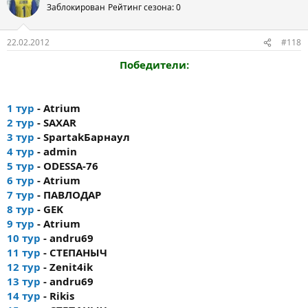
Заблокирован
Рейтинг сезона: 0
22.02.2012
#118
Победители:
1 тур
- Atrium
2 тур
- SAXAR
3 тур
- SpartakБарнаул
4 тур
- admin
5 тур
- ODESSA-76
6 тур
- Atrium
7 тур
- ПАВЛОДАР
8 тур
- GEK
9 тур
- Atrium
10 тур
- andru69
11 тур
- СТЕПАНЫЧ
12 тур
- Zenit4ik
13 тур
- andru69
14 тур
- Rikis