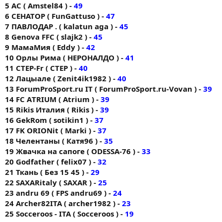
5 AC ( Amstel84 ) -
49
6 СЕНАТОР ( FunGattuso ) -
47
7 ПАВЛОДАР . ( kalatun aga ) -
45
8 Genova FFC ( slajk2 ) -
45
9 МамаМия ( Eddy ) -
42
10 Орлы Рима ( НЕРОНАЛДО ) -
41
11 CTEP-Fr ( CTEP ) -
40
12 Лацыале ( Zenit4ik1982 ) -
40
13 ForumProSport.ru IT ( ForumProSport.ru-Vovan ) -
39
14 FC АTRIUM ( Atrium ) -
39
15 Rikis Италия ( Rikis ) -
39
16 GekRom ( sotikin1 ) -
37
17 FK ORIONit ( Markі ) -
37
18 Челентаны ( Катя96 ) -
35
19 Жвачка на сапоге ( ODESSA-76 ) -
33
20 Godfather ( felix07 ) -
32
21 Ткань ( Без 15 45 ) -
29
22 SAXARitaly ( SAXAR ) -
25
23 andru 69 ( FPS andru69 ) -
24
24 Archer82ITA ( archer1982 ) -
23
25 Socceroos - ITA ( Socceroos ) -
19