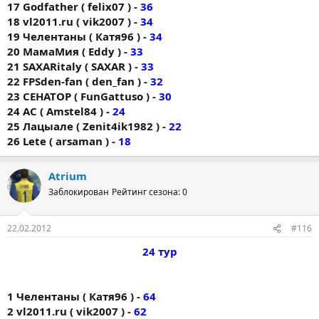
17 Godfather ( felix07 ) -
36
18 vl2011.ru ( vik2007 ) -
34
19 Челентаны ( Катя96 ) -
34
20 МамаМия ( Eddy ) -
33
21 SAXARitaly ( SAXAR ) -
33
22 FPSden-fan ( den_fan ) -
32
23 СЕНАТОР ( FunGattuso ) -
30
24 AC ( Amstel84 ) -
24
25 Лацыале ( Zenit4ik1982 ) -
22
26 Lete ( arsaman ) -
18
Atrium
Заблокирован
Рейтинг сезона: 0
22.02.2012
#116
24 тур
1 Челентаны ( Катя96 ) -
64
2 vl2011.ru ( vik2007 ) -
62