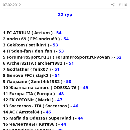
07.02.2012
#110
22 тур
1 FC АTRIUM ( Atrium ) -
54
2 andru 69 ( FPS andru69 ) -
54
3 GekRom ( sotikin1 ) -
53
4 FPSden-fan ( den_fan ) -
53
5 ForumProSport.ru IT ( ForumProSport.ru-Vovan ) -
52
6 Archer82ITA ( archer1982 ) -
51
7 Godfather ( felix07 ) -
51
8 Genova FFC ( slajk2 ) -
51
9 Лацыале ( Zenit4ik1982 ) -
50
10 Жвачка на сапоге ( ODESSA-76 ) -
49
11 Europa-ITA ( Europa ) -
48
12 FK ORIONit ( Markі ) -
47
13 Socceroos - ITA ( Socceroos ) -
46
14 AC ( Amstel84 ) -
46
15 Mafia da Odessa ( SuperVlad ) -
44
16 Челентаны ( Катя96 ) -
44
17 SAXARitaly ( SAXAR ) -
39