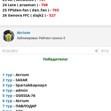
24 Lete ( arsaman ) -
708
25 FPSden-fan ( den_fan ) -
703
26 Genova FFC ( slajk2 ) -
527
Atrium
Заблокирован
Рейтинг сезона: 0
07.02.2012
#112
Победители:
1 тур
- Atrium
2 тур
- SAXAR
3 тур
- SpartakБарнаул
4 тур
- admin
5 тур
- ODESSA-76
6 тур
- Atrium
7 тур
- ПАВЛОДАР
8 тур
- GEK