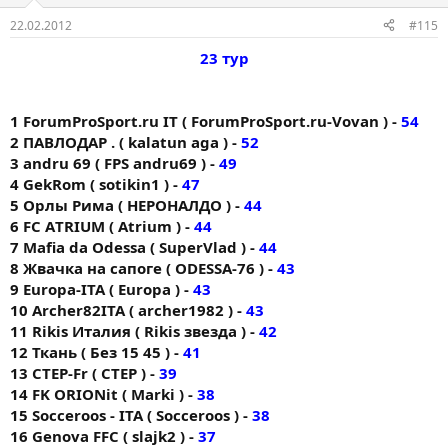
22.02.2012
#115
23 тур
1 ForumProSport.ru IT ( ForumProSport.ru-Vovan ) -
54
2 ПАВЛОДАР . ( kalatun aga ) -
52
3 andru 69 ( FPS andru69 ) -
49
4 GekRom ( sotikin1 ) -
47
5 Орлы Рима ( НЕРОНАЛДО ) -
44
6 FC АTRIUM ( Atrium ) -
44
7 Mafia da Odessa ( SuperVlad ) -
44
8 Жвачка на сапоге ( ODESSA-76 ) -
43
9 Europa-ITA ( Europa ) -
43
10 Archer82ITA ( archer1982 ) -
43
11 Rikis Италия ( Rikis звезда ) -
42
12 Ткань ( Без 15 45 ) -
41
13 CTEP-Fr ( CTEP ) -
39
14 FK ORIONit ( Markі ) -
38
15 Socceroos - ITA ( Socceroos ) -
38
16 Genova FFC ( slajk2 ) -
37