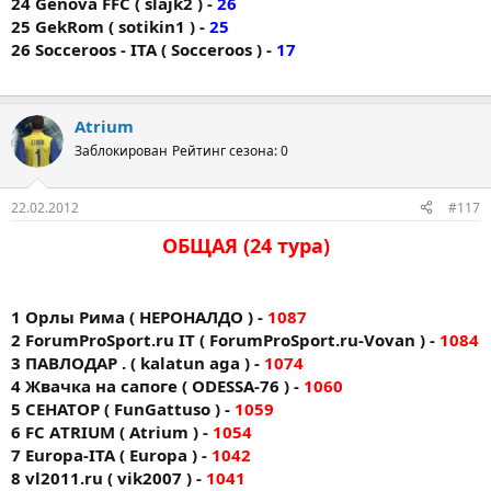
24 Genova FFC ( slajk2 ) -
26
25 GekRom ( sotikin1 ) -
25
26 Socceroos - ITA ( Socceroos ) -
17
Atrium
Заблокирован
Рейтинг сезона: 0
22.02.2012
#117
ОБЩАЯ (24 тура)
1 Орлы Рима ( НЕРОНАЛДО ) -
1087
2 ForumProSport.ru IT ( ForumProSport.ru-Vovan ) -
1084
3 ПАВЛОДАР . ( kalatun aga ) -
1074
4 Жвачка на сапоге ( ODESSA-76 ) -
1060
5 СЕНАТОР ( FunGattuso ) -
1059
6 FC АTRIUM ( Atrium ) -
1054
7 Europa-ITA ( Europa ) -
1042
8 vl2011.ru ( vik2007 ) -
1041