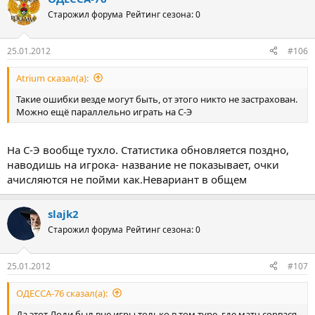
ц
Старожил форума
Рейтинг сезона: 0
и
и
:
25.01.2012
#106
Atrium сказал(а):
Такие ошибки везде могут быть, от этого никто не застрахован.
Можно ещё параллельно играть на С-Э
На С-Э вообще тухло. Статистика обновляется поздно,
наводишь на игрока- название не показывает, очки
ачисляются не пойми как.Невариант в общем
slajk2
Старожил форума
Рейтинг сезона: 0
25.01.2012
#107
ОДЕССА-76 сказал(а):
Да этот Лоди был вне игры только в том туре, где матч сорвася.