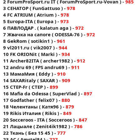
2 ForumProSport.ru IT ( ForumProSport.ru-Vovan ) -
985
3 СЕНАТОР ( FunGattuso ) -
978
4 FC АTRIUM ( Atrium ) -
978
5 Europa-ITA ( Europa ) -
973
6 ПАВЛОДАР . ( kalatun aga ) -
972
7 Жвачка на сапоге ( ODESSA-76 ) -
972
8 GekRom ( sotikin1 ) -
961
9 vl2011.ru ( vik2007 ) -
944
10 FK ORIONit ( Markі ) -
934
11 Archer82ITA ( archer1982 ) -
912
12 andru 69 ( FPS andru69 ) -
911
13 МамаМия ( Eddy ) -
910
14 SAXARitaly ( SAXAR ) -
909
15 CTEP-Fr ( CTEP ) -
899
16 Mafia da Odessa ( SuperVlad ) -
897
17 Godfather ( felix07 ) -
880
18 Челентаны ( Катя96 ) -
879
19 Rikis Италия ( Rikis ) -
849
20 Socceroos - ITA ( Socceroos ) -
847
21 Лацыале ( Zenit4ik1982 ) -
786
22 Ткань ( Без 15 45 ) -
777
23 AC ( Amstel84 ) -
727