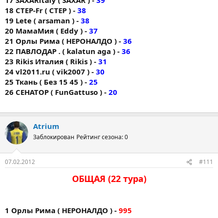
18 CTEP-Fr ( CTEP ) -
38
19 Lete ( arsaman ) -
38
20 МамаМия ( Eddy ) -
37
21 Орлы Рима ( НЕРОНАЛДО ) -
36
22 ПАВЛОДАР . ( kalatun aga ) -
36
23 Rikis Италия ( Rikis ) -
31
24 vl2011.ru ( vik2007 ) -
30
25 Ткань ( Без 15 45 ) -
25
26 СЕНАТОР ( FunGattuso ) -
20
Atrium
Заблокирован
Рейтинг сезона: 0
07.02.2012
#111
ОБЩАЯ (22 тура)
1 Орлы Рима ( НЕРОНАЛДО ) -
995