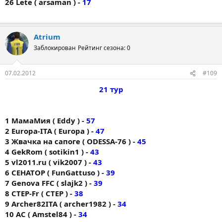
26 Lete ( arsaman ) -
17
Atrium
Заблокирован
Рейтинг сезона: 0
07.02.2012
#109
21 тур
1 МамаМия ( Eddy ) -
57
2 Europa-ITA ( Europa ) -
47
3 Жвачка на сапоге ( ODESSA-76 ) -
45
4 GekRom ( sotikin1 ) -
43
5 vl2011.ru ( vik2007 ) -
43
6 СЕНАТОР ( FunGattuso ) -
39
7 Genova FFC ( slajk2 ) -
39
8 CTEP-Fr ( CTEP ) -
38
9 Archer82ITA ( archer1982 ) -
34
10 AC ( Amstel84 ) -
34