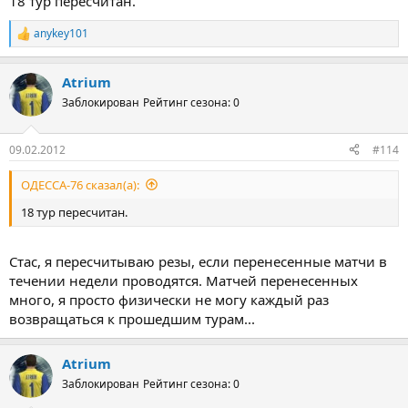
18 тур пересчитан.
anykey101
Р
е
а
Atrium
к
ц
Заблокирован
Рейтинг сезона: 0
и
и
:
09.02.2012
#114
ОДЕССА-76 сказал(а):
18 тур пересчитан.
Стас, я пересчитываю резы, если перенесенные матчи в
течении недели проводятся. Матчей перенесенных
много, я просто физически не могу каждый раз
возвращаться к прошедшим турам...
Atrium
Заблокирован
Рейтинг сезона: 0