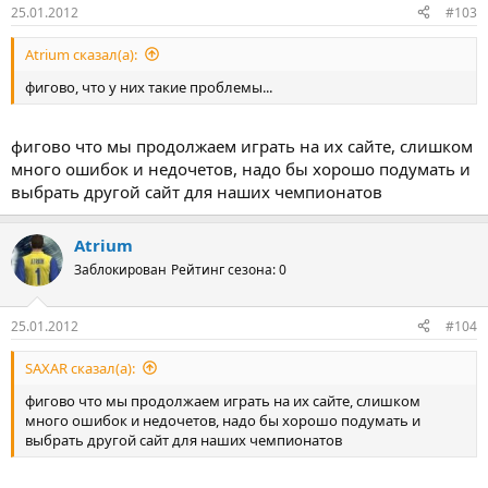
Результат проверили – пришло уже достаточно времени после
25.01.2012
#103
вашего сообщения, в моей команде количество очков не
изменилось (первый запасной в зачет не пошел)
Atrium сказал(а):
Ответ:
фигово, что у них такие проблемы...
Капитульский: Ага, очень хорошо. Это старый баг, и теперь у
нас есть понимание его логики. Значит, вылечим – причем не
фигово что мы продолжаем играть на их сайте, слишком
только вас, но и ряд старых команд
много ошибок и недочетов, надо бы хорошо подумать и
выбрать другой сайт для наших чемпионатов
Например, если пользователь Listopad постоянно мониторит
конференцию, то было бы неплохо еще раз получить ссылку
на тур с багом. Если нет – сами найдем
И будем исправлять.
Atrium
____________________________________________________________
Заблокирован
Рейтинг сезона: 0
в общем пока тянут резину...
25.01.2012
#104
SAXAR сказал(а):
фигово что мы продолжаем играть на их сайте, слишком
много ошибок и недочетов, надо бы хорошо подумать и
выбрать другой сайт для наших чемпионатов