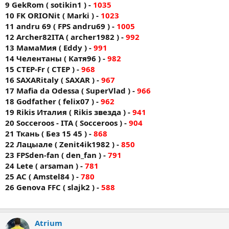
9 GekRom ( sotikin1 ) -
1035
10 FK ORIONit ( Markі ) -
1023
11 andru 69 ( FPS andru69 ) -
1005
12 Archer82ITA ( archer1982 ) -
992
13 МамаМия ( Eddy ) -
991
14 Челентаны ( Катя96 ) -
982
15 CTEP-Fr ( CTEP ) -
968
16 SAXARitaly ( SAXAR ) -
967
17 Mafia da Odessa ( SuperVlad ) -
966
18 Godfather ( felix07 ) -
962
19 Rikis Италия ( Rikis звезда ) -
941
20 Socceroos - ITA ( Socceroos ) -
904
21 Ткань ( Без 15 45 ) -
868
22 Лацыале ( Zenit4ik1982 ) -
850
23 FPSden-fan ( den_fan ) -
791
24 Lete ( arsaman ) -
781
25 AC ( Amstel84 ) -
780
26 Genova FFC ( slajk2 ) -
588
Atrium