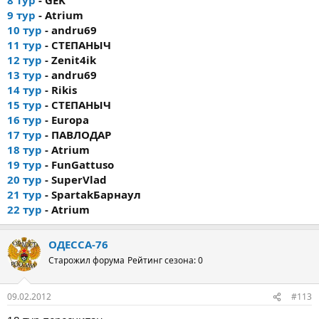
9 тур
- Atrium
10 тур
- andru69
11 тур
- СТЕПАНЫЧ
12 тур
- Zenit4ik
13 тур
- andru69
14 тур
- Rikis
15 тур
- СТЕПАНЫЧ
16 тур
- Europa
17 тур
- ПАВЛОДАР
18 тур
- Atrium
19 тур
- FunGattuso
20 тур
- SuperVlad
21 тур
- SpartakБарнаул
22 тур
- Atrium
ОДЕССА-76
Старожил форума
Рейтинг сезона: 0
09.02.2012
#113