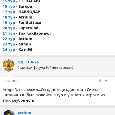
15 тур
- СТЕПАНЫЧ
16 тур
- Europa
17 тур
- ПАВЛОДАР
18 тур
- Atrium
19 тур
- FunGattuso
20 тур
- SuperVlad
21 тур
- SpartakБарнаул
22 тур
- Atrium
23 тур
- admin
24 тур
- Катя96
ОДЕССА-76
Старожил форума
Рейтинг сезона: 0
22.02.2012
#119
Андрей, поспешил...Сегодня еще один матч Сиена -
Катания. Он был включен в тур и у многих игроки из
этих клубов есть
Atrium