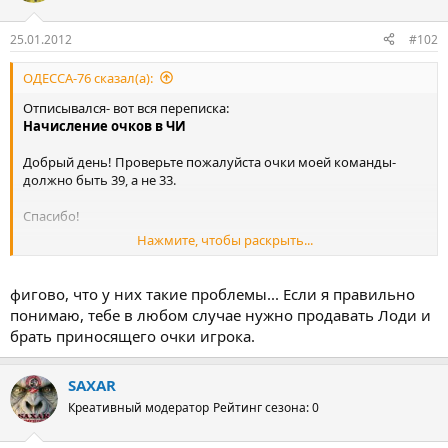
25.01.2012
#102
ОДЕССА-76 сказал(а):
Отписывался- вот вся переписка:
Начисление очков в ЧИ
Добрый день! Проверьте пожалуйста очки моей команды-
должно быть 39, а не 33.
Спасибо!
Нажмите, чтобы раскрыть...
Ответ:
Капитульский: У вас Лоди. Посмотрите чуть ниже – там
фигово, что у них такие проблемы... Если я правильно
рассказывается про баг. Баг этот, собственно, один на всех,
понимаю, тебе в любом случае нужно продавать Лоди и
поэтому когда он будет исправлен, то все сразу станет хорошо
брать приносящего очки игрока.
– кстати, даже в тех случаях, о которых мы не узнали.
А вот еще одно:
SAXAR
Креативный модератор
Рейтинг сезона: 0
Катания-Рома