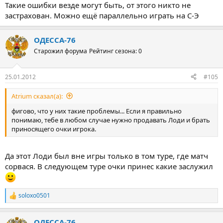
Такие ошибки везде могут быть, от этого никто не
застрахован. Можно ещё параллельно играть на С-Э
ОДЕССА-76
Старожил форума
Рейтинг сезона: 0
25.01.2012
#105
Atrium сказал(а):
фигово, что у них такие проблемы... Если я правильно
понимаю, тебе в любом случае нужно продавать Лоди и брать
приносящего очки игрока.
Да этот Лоди был вне игры только в том туре, где матч
сорвася. В следующем туре очки принес какие заслужил
soloxo0501
Р
е
а
ОДЕССА-76
к