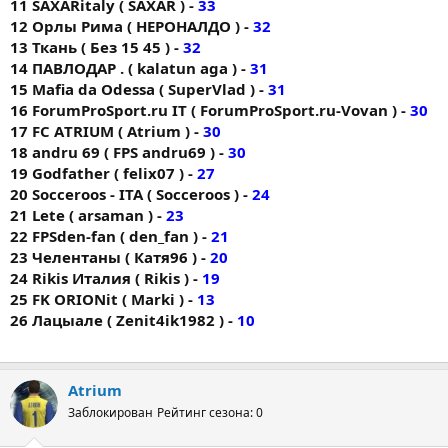
11 SAXARitaly ( SAXAR ) -
33
12 Орлы Рима ( НЕРОНАЛДО ) -
32
13 Ткань ( Без 15 45 ) -
32
14 ПАВЛОДАР . ( kalatun aga ) -
31
15 Mafia da Odessa ( SuperVlad ) -
31
16 ForumProSport.ru IT ( ForumProSport.ru-Vovan ) -
30
17 FC АTRIUM ( Atrium ) -
30
18 andru 69 ( FPS andru69 ) -
30
19 Godfather ( felix07 ) -
27
20 Socceroos - ITA ( Socceroos ) -
24
21 Lete ( arsaman ) -
23
22 FPSden-fan ( den_fan ) -
21
23 Челентаны ( Катя96 ) -
20
24 Rikis Италия ( Rikis ) -
19
25 FK ORIONit ( Markі ) -
13
26 Лацыале ( Zenit4ik1982 ) -
10
Atrium
Заблокирован
Рейтинг сезона: 0