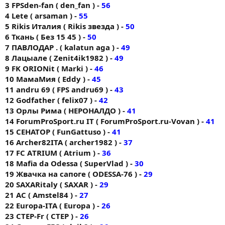
3 FPSden-fan ( den_fan ) -
56
4 Lete ( arsaman ) -
55
5 Rikis Италия ( Rikis звезда ) -
50
6 Ткань ( Без 15 45 ) -
50
7 ПАВЛОДАР . ( kalatun aga ) -
49
8 Лацыале ( Zenit4ik1982 ) -
49
9 FK ORIONit ( Markі ) -
46
10 МамаМия ( Eddy ) -
45
11 andru 69 ( FPS andru69 ) -
43
12 Godfather ( felix07 ) -
42
13 Орлы Рима ( НЕРОНАЛДО ) -
41
14 ForumProSport.ru IT ( ForumProSport.ru-Vovan ) -
41
15 СЕНАТОР ( FunGattuso ) -
41
16 Archer82ITA ( archer1982 ) -
37
17 FC АTRIUM ( Atrium ) -
36
18 Mafia da Odessa ( SuperVlad ) -
30
19 Жвачка на сапоге ( ODESSA-76 ) -
29
20 SAXARitaly ( SAXAR ) -
29
21 AC ( Amstel84 ) -
27
22 Europa-ITA ( Europa ) -
26
23 CTEP-Fr ( CTEP ) -
26