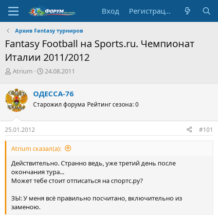
Вход
Регистрация
Архив Fantasy турниров
Fantasy Football на Sports.ru. Чемпионат
Италии 2011/2012
А
Д
Atrium
24.08.2011
в
а
т
т
ОДЕССА-76
о
а
Старожил форума
Рейтинг сезона: 0
р
н
т
а
е
ч
25.01.2012
#101
м
а
ы
л
Atrium сказал(а):
а
Действительно. Странно ведь, уже третий день после
окончания тура...
Может тебе стоит отписаться на спортс.ру?
ЗЫ: У меня всё правильно посчитано, включительно из
заменою.