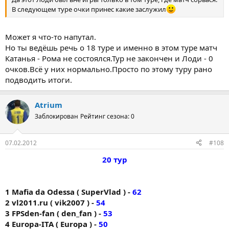
В следующем туре очки принес какие заслужил
Может я что-то напутал.
Но ты ведёшь речь о 18 туре и именно в этом туре матч
Катанья - Рома не состоялся.Тур не закончен и Лоди - 0
очков.Всё у них нормально.Просто по этому туру рано
подводить итоги.
Atrium
Заблокирован
Рейтинг сезона: 0
07.02.2012
#108
20 тур
1 Mafia da Odessa ( SuperVlad ) -
62
2 vl2011.ru ( vik2007 ) -
54
3 FPSden-fan ( den_fan ) -
53
4 Europa-ITA ( Europa ) -
50