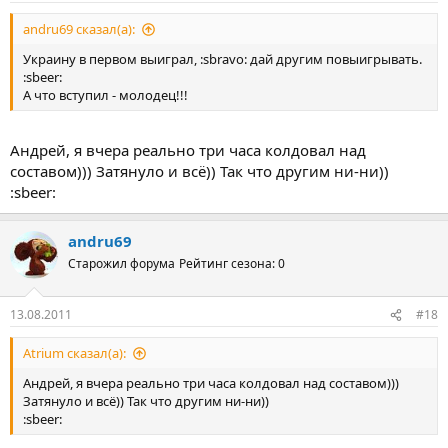
andru69 сказал(а):
Украину в первом выиграл, :sbravo: дай другим повыигрывать.
:sbeer:
А что вступил - молодец!!!
Андрей, я вчера реально три часа колдовал над
составом))) Затянуло и всё)) Так что другим ни-ни))
:sbeer:
andru69
Старожил форума
Рейтинг сезона: 0
13.08.2011
#18
Atrium сказал(а):
Андрей, я вчера реально три часа колдовал над составом)))
Затянуло и всё)) Так что другим ни-ни))
:sbeer: