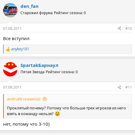
den_fan
Старожил форума
Рейтинг сезона: 0
07.08.2011
#10
Все вступил
anykey101
Р
е
а
SpartakБарнаул
к
ц
Пятая Звезда
Рейтинг сезона: 0
и
и
:
07.08.2011
#11
andru69 сказал(а):
Проклятый почему? Потому что больше трех игроков из него
взять в команду нельзя?
нет, потому что 3-10)