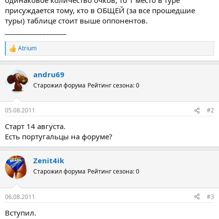
присуждается тому, кто в ОБЩЕЙ (за все прошедшие
туры) таблице стоит выше оппонентов.
__________________
Atrium
Р
е
а
andru69
к
ц
Старожил форума
Рейтинг сезона: 0
и
и
:
05.08.2011
#2
Старт 14 августа.
Есть португальцы на форуме?
Zenit4ik
Старожил форума
Рейтинг сезона: 0
06.08.2011
#3
Вступил.