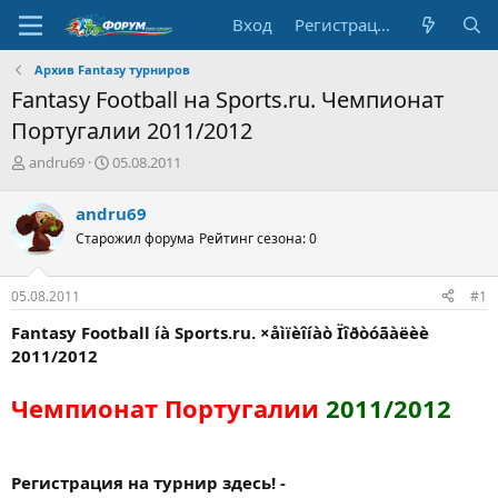
Вход
Регистрация
Архив Fantasy турниров
Fantasy Football на Sports.ru. Чемпионат
Португалии 2011/2012
А
Д
andru69
05.08.2011
в
а
т
т
andru69
о
а
Старожил форума
Рейтинг сезона: 0
р
н
т
а
е
ч
05.08.2011
#1
м
а
ы
л
Fantasy Football íà Sports.ru. ×åìïèîíàò Ïîðòóãàëèè
а
2011/2012
Чемпионат Португалии
2011/2012
Регистрация на турнир здесь! -