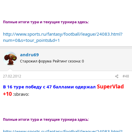
Полные итоги тура и текущие турнира здесь:
http://www.sports.ru/fantasy/football/league/24083.html?
num=0&s=tour_points&d=1
andru69
Старожил форума
Рейтинг сезона: 0
27.02.2012
#48
SuperVlad
В 16 туре победу с 47 баллами одержал
+10
:sbravo:
Полные итоги тура и текущие турнира здесь:
http://www.sports.ru/fantasy/football/league/24083.html?