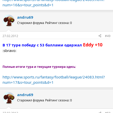
num=16&s=tour_points&d=1
andru69
Старожил форума
Рейтинг сезона: 0
27.02.2012
#49
Eddy +10
В 17 туре победу с 53 баллами одержал
:sbravo:
Полные итоги тура и текущие турнира здесь:
http://www.sports.ru/fantasy/football/league/24083.html?
num=17&s=tour_points&d=1
andru69
Старожил форума
Рейтинг сезона: 0