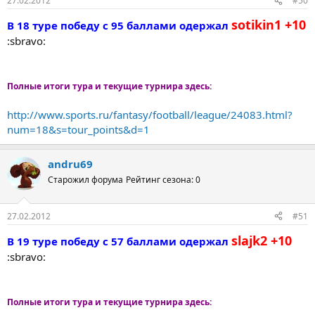
27.02.2012
#50
sotikin1 +10
В 18 туре победу с 95 баллами одержал
:sbravo:
Полные итоги тура и текущие турнира здесь:
http://www.sports.ru/fantasy/football/league/24083.html?
num=18&s=tour_points&d=1
andru69
Старожил форума
Рейтинг сезона: 0
27.02.2012
#51
slajk2 +10
В 19 туре победу с 57 баллами одержал
:sbravo:
Полные итоги тура и текущие турнира здесь: