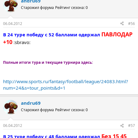
andru69
Старожил форума
Рейтинг сезона: 0
06.04.2012
#56
ПАВЛОДАР
В 24 туре победу с 52 баллами одержал
+10
:sbravo:
Полные итоги тура и текущие турнира здесь:
http://www.sports.ru/fantasy/football/league/24083.html?
num=24&s=tour_points&d=1
andru69
Старожил форума
Рейтинг сезона: 0
06.04.2012
#57
Без 15 45
В 25 туре победу с 48 баллами одержал