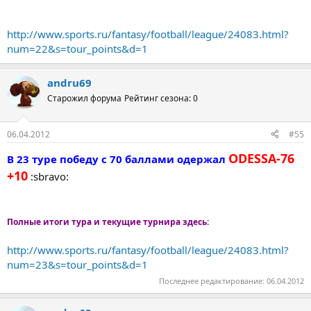
http://www.sports.ru/fantasy/football/league/24083.html?
num=22&s=tour_points&d=1
andru69
Старожил форума
Рейтинг сезона: 0
06.04.2012
#55
ODESSA-76
В 23 туре победу с 70 баллами одержал
+10
:sbravo:
Полные итоги тура и текущие турнира здесь:
http://www.sports.ru/fantasy/football/league/24083.html?
num=23&s=tour_points&d=1
Последнее редактирование:
06.04.2012