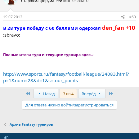
Старожил форума
Рейтинг сезона: 0
19.07.2012
#60
den_fan +10
В 28 туре победу с 60 баллами одержал
:sbravo:
Полные итоги тура и текущие турнира здесь:
http://www.sports.ru/fantasy/football/league/24083.html?
p=1&num=28&d=1&s=tour_points
Первый
Последняя
Назад
3 из 4
Вперёд
Для ответа нужно войти/зарегистрироваться
Архив Fantasy турниров