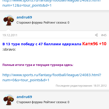
http://www.sports.ru/fantasy/football/league/24083.html?
num=12&s=tour_points&d=1
andru69
Старожил форума
Рейтинг сезона: 0
19.12.2011
#45
Катя96 +10
В 13 туре победу с 47 баллами одержала
:sbravo:
Полные итоги тура и текущие турнира здесь:
http://www.sports.ru/fantasy/football/league/24083.html?
num=0&s=tour_points&d=1
Последнее редактирование:
18.01.2012
andru69
Старожил форума
Рейтинг сезона: 0