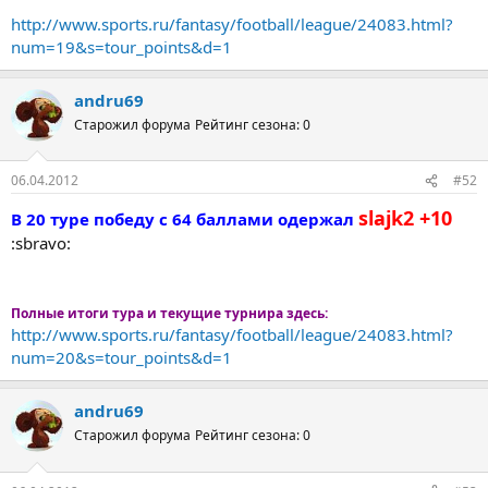
http://www.sports.ru/fantasy/football/league/24083.html?
num=19&s=tour_points&d=1
andru69
Старожил форума
Рейтинг сезона: 0
06.04.2012
#52
slajk2 +10
В 20 туре победу с 64 баллами одержал
:sbravo:
Полные итоги тура и текущие турнира здесь:
http://www.sports.ru/fantasy/football/league/24083.html?
num=20&s=tour_points&d=1
andru69
Старожил форума
Рейтинг сезона: 0