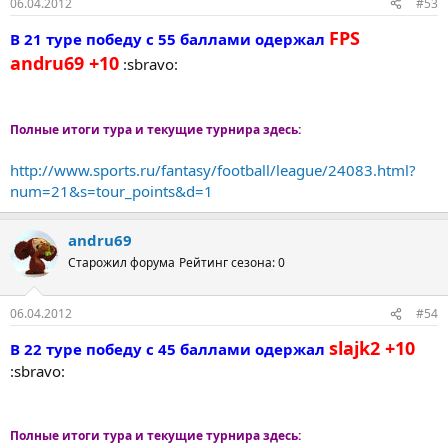
06.04.2012
#53
FPS
В 21 туре победу с 55 баллами одержал
andru69 +10
:sbravo:
Полные итоги тура и текущие турнира здесь:
http://www.sports.ru/fantasy/football/league/24083.html?
num=21&s=tour_points&d=1
andru69
Старожил форума
Рейтинг сезона: 0
06.04.2012
#54
slajk2 +10
В 22 туре победу с 45 баллами одержал
:sbravo:
Полные итоги тура и текущие турнира здесь: