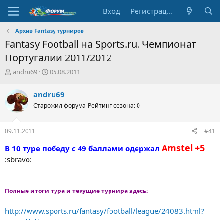
Вход
Регистрация
Архив Fantasy турниров
Fantasy Football на Sports.ru. Чемпионат
Португалии 2011/2012
А
Д
andru69
05.08.2011
в
а
т
т
andru69
о
а
Старожил форума
Рейтинг сезона: 0
р
н
т
а
е
ч
09.11.2011
#41
м
а
ы
л
Amstel +5
В 10 туре победу с 49 баллами одержал
а
:sbravo:
Полные итоги тура и текущие турнира здесь:
http://www.sports.ru/fantasy/football/league/24083.html?