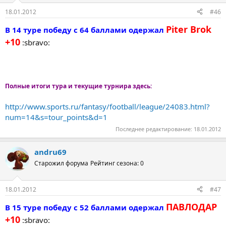
18.01.2012
#46
Piter Brok
В 14 туре победу с 64 баллами одержал
+10
:sbravo:
Полные итоги тура и текущие турнира здесь:
http://www.sports.ru/fantasy/football/league/24083.html?
num=14&s=tour_points&d=1
Последнее редактирование:
18.01.2012
andru69
Старожил форума
Рейтинг сезона: 0
18.01.2012
#47
ПАВЛОДАР
В 15 туре победу с 52 баллами одержал
+10
:sbravo: