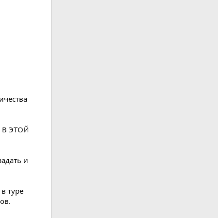
личества
 В ЭТОЙ
задать и
 в туре
ов.