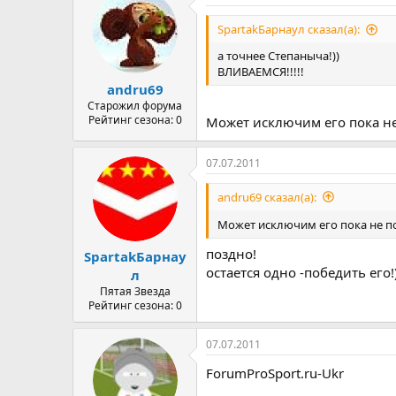
не уехал, а то потом
хрен до
SpartakБарнаул сказал(а):
а точнее Степаныча!))
ВЛИВАЕМСЯ!!!!!
andru69
Старожил форума
Рейтинг сезона: 0
Может исключим его пока н
07.07.2011
andru69 сказал(а):
Может исключим его пока не п
поздно!
SpartakБарнау
остается одно -победить его!
л
Пятая Звезда
Рейтинг сезона: 0
07.07.2011
ForumProSport.ru-Ukr