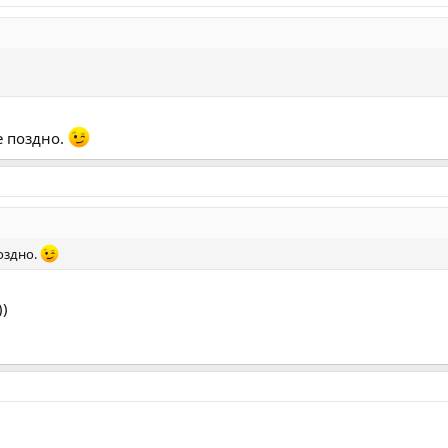
гонишь
.
е поздно.
оздно.
))