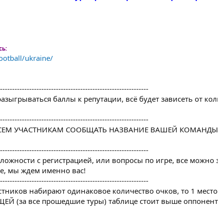
сь:
ootball/ukraine/
-------------------------------------------------------------
разыгрываться баллы к репутации, всё будет зависеть от ко
-------------------------------------------------------------
ВСЕМ УЧАСТНИКАМ СООБЩАТЬ НАЗВАНИЕ ВАШЕЙ КОМАНДЫ
-------------------------------------------------------------
 сложности с регистрацией, или вопросы по игре, все можно 
те, мы ждем именно вас!
-------------------------------------------------------------
астников набирают одинаковое количество очков, то 1 место
БЩЕЙ (за все прошедшие туры) таблице стоит выше оппонент