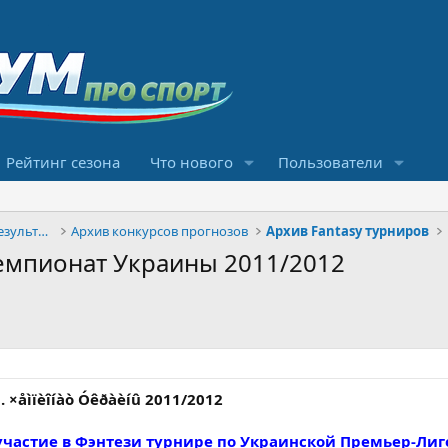
Рейтинг сезона
Что нового
Пользователи
Конкурсы прогнозов и обсуждение результатов
Архив конкурсов прогнозов
Архив Fantasy турниров
. Чемпионат Украины 2011/2012
u. ×åìïèîíàò Óêðàèíû 2011/2012
частие в Фэнтези турнире по Украинской Премьер-Лиге