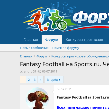
Главная
Форум
Конкурсы прогнозов
Новые сообщения
Поиск по форуму
Главная
Форум
Fantasy Football на Sports.ru
А
Д
andru69
06.07.2011
в
а
1
2
3
4
Вперёд
т
т
о
а
р
н
06.07.2011
т
а
Fantasy Football íà Sports.r
е
ч
м
а
ы
л
Всех приглашаю принять у