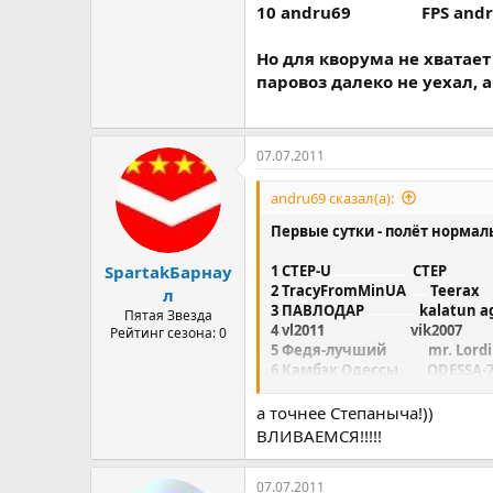
10 andru69
..............
FPS and
Но для кворума не хватает
паровоз далеко не уехал, 
07.07.2011
andru69 сказал(а):
Первые сутки - полёт нормал
1 CTEP-U
.................
CTEP
SpartakБарнау
2 TracyFromMinUA
....
Teerax
л
3 ПАВЛОДАР
...........
kalatun a
Пятая Звезда
4 vl2011
..................
vik2007
Рейтинг сезона: 0
5 Федя-лучший
........
mr. Lordi
6 Камбэк Одессы
.....
ODESSA-
7 УкрОП!
.................
Eddy
8 Хохляндия 2011
....
Zenit4ik1
а точнее Степаныча!))
9 Rikis Ukraina
..........
Rikis
ВЛИВАЕМСЯ!!!!!
10 andru69
...............
FPS andru
07.07.2011
Но для кворума не хватает е