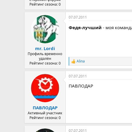
Рейтинг сезона: 0
07.07.2011
Федя-лучший
- моя команд
mr. Lordi
Профиль временно
удалён
Alina
Р
Рейтинг сезона: 0
е
а
07.07.2011
к
ц
ПАВЛОДАР
и
и
:
ПАВЛОДАР
Активный участник
Рейтинг сезона: 0
07.07.2011