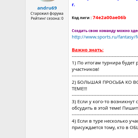
а
г.
andru69
Старожил форума
74e2a00ae06b
Код лиги :
Рейтинг сезона: 0
Создать свою команду можно зде
http://www.sports.ru/fantasy/f
Важно знать:
-------------------------------------------
1) По итогам турнира будет 
участников!
-------------------------------------------
2) БОЛЬШАЯ ПРОСЬБА КО 
ТЕМЕ!!!
-------------------------------------------
3) Если у кого-то возникнут
обсудить в этой теме! Пиши
-------------------------------------------
4) Если в туре несколько уч
присуждается тому, кто в О