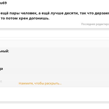
ru69
 ещё пары человек, а ещё лучше десяти, так что дерзае
а то потом хрен догонишь.
Последнее редактир
ьный:
ga
76
Нажмите, чтобы раскрыть...
982
69
щё пары человек, а ещё лучше десяти, так что дерзаем, пока пар