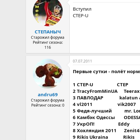
Вступил
CTEP-U
СТЕПАНЫЧ
Старожил форума
Рейтинг сезона:
116
07.07.2011
Первые сутки - полёт нор
1 CTEP-U
.................
CTEP
2 TracyFromMinUA
...
Teerax
andru69
3 ПАВЛОДАР
...........
kalatun 
Старожил форума
4 vl2011
..................
vik2007
Рейтинг сезона: 0
5 Федя-лучший
........
mr. Lo
6 Камбэк Одессы
.....
ODESSA
7 УкрОП!
.................
Eddy
8 Хохляндия 2011
....
Zenit4
9 Rikis Ukraina
..........
Rikis