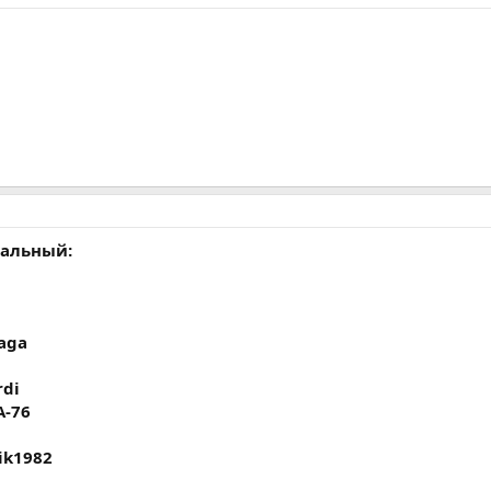
мальный:
aga
rdi
-76
ik1982