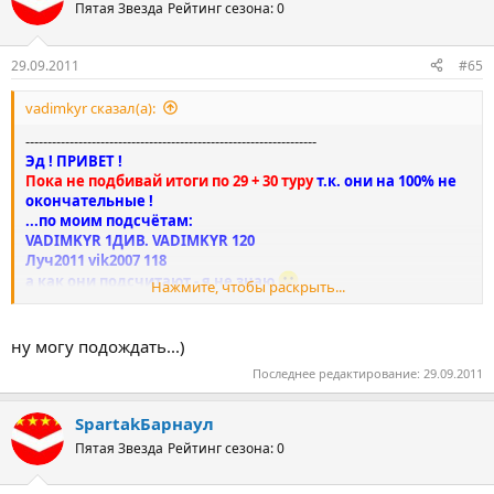
ц
10 Archer1982FD archer1982 76 1171
Пятая Звезда
Рейтинг сезона: 0
и
11 Socceroos-FD Socceroos 73 1317
и
12 МорякиизОдессы SuperVlad 72 955
:
13 andru 69 ФПС FPS andru69 64 1243
29.09.2011
#65
14 ПАВЛОДАР kalatun aga 59 1120
15 Катюшка Катя96 59 864
vadimkyr сказал(а):
16 Кубанский Футболист FPS Footbalist 55 730
------------------------------------------------------------------
17 Chili Pepers1 Teerax 51 835
Эд ! ПРИВЕТ !
18 river Без 15 45 49 298
Пока не подбивай итоги по 29 + 30 туру
т.к. они на 100% не
19 Rikis I Divizion Rikis 48 821
окончательные !
20 Шинник 2011 Zenit4ik1982 43 968
...по моим подсчётам:
21 Baltic shits slajk2 41 1106
VADIMKYR 1ДИВ. VADIMKYR 120
Луч2011 vik2007 118
а как они подсчитают - я не знаю
Нажмите, чтобы раскрыть...
не торопись
:sbeer:
ну могу подождать...)
Последнее редактирование:
29.09.2011
SpartakБарнаул
Пятая Звезда
Рейтинг сезона: 0