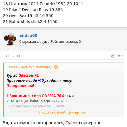
18 Шинник 2011 Zenit4ik1982 20 1041
19 Rikis I Divizion Rikis 19 885
20 river Без 15 45 16 350
21 Baltic shits slajk2 4 1160
andru69
Старожил форума
Рейтинг сезона: 0
10.10.2011
#73
SpartakБарнаул сказал(а):
Тур за
Одессой-76.
Призовые в виде
+10
уходят к нему.
Поздравляем!
1 Брянщина- сила ODESSA-76 61
1431
2 ПАВЛОДАР kalatun aga 56 1202
3 Socceroos-FD Socceroos 55 1419
4 МорякиизОдессы SuperVlad 55 1036
Нажмите, чтобы раскрыть...
5 BULAN 1див. BULAN 54 1218
6 RUZA88 1ДИВ. FPS ПАЛ ПАЛЫЧ 51 1050
Эд, ты немного поторопился, Одесса наверное
7 MAKLAUD 1ДИВ.FPS MAKLAUD 49 1232