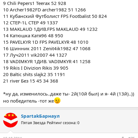
9 Chili Pepers1 Teerax 52 928
10 Archer1982FD archer1982 51 1266
11 Кубанский Футболист FPS Footbalist 50 824
12 CTEP-1L CTEP 49 1337
13 MAKLAUD 1ДИВ.FPS MAKLAUD 49 1232
14 Катюшка Катя96 48 950
15 PAVELKYR 1D FPS PAVELKYR 48 1010
16 Шинник 2011 Zenit4ik1982 47 1068
17 Луч2011 vik2007 44 1327
18 VADIMKYR 1ДИВ. VADIMKYR 41 1258
19 Rikis I Divizion Rikis 39 905
20 Baltic shits slajk2 35 1191
21 river Без 15 45 34 368
*ну да, изменилось..даже ты- 2й(10й был) и я- 4й (13й)..))
но победитель -тот же
SpartakБарнаул
Пятая Звезда
Рейтинг сезона: 0