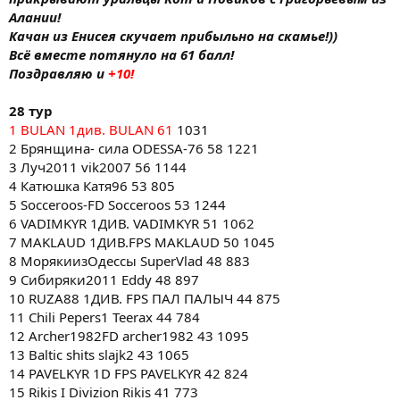
Алании!
Качан из Енисея скучает прибыльно на скамье!))
Всё вместе потянуло на 61 балл!
Поздравляю и
+10!
28 тур
1 BULAN 1див. BULAN 61
1031
2 Брянщина- сила ODESSA-76 58 1221
3 Луч2011 vik2007 56 1144
4 Катюшка Катя96 53 805
5 Socceroos-FD Socceroos 53 1244
6 VADIMKYR 1ДИВ. VADIMKYR 51 1062
7 MAKLAUD 1ДИВ.FPS MAKLAUD 50 1045
8 МорякиизОдессы SuperVlad 48 883
9 Сибиряки2011 Eddy 48 897
10 RUZA88 1ДИВ. FPS ПАЛ ПАЛЫЧ 44 875
11 Chili Pepers1 Teerax 44 784
12 Archer1982FD archer1982 43 1095
13 Baltic shits slajk2 43 1065
14 PAVELKYR 1D FPS PAVELKYR 42 824
15 Rikis I Divizion Rikis 41 773