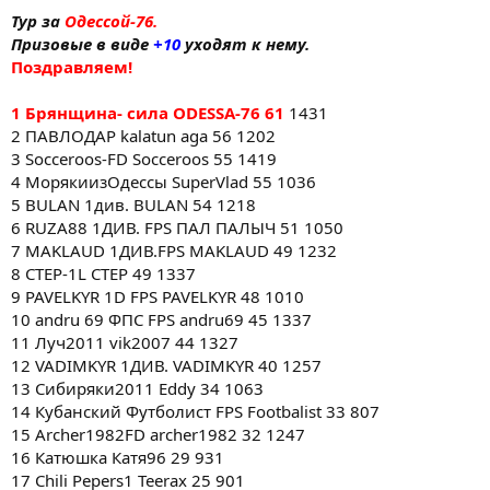
Тур за
Одессой-76.
Призовые в виде
+10
уходят к нему.
Поздравляем!
1 Брянщина- сила ODESSA-76 61
1431
2 ПАВЛОДАР kalatun aga 56 1202
3 Socceroos-FD Socceroos 55 1419
4 МорякиизОдессы SuperVlad 55 1036
5 BULAN 1див. BULAN 54 1218
6 RUZA88 1ДИВ. FPS ПАЛ ПАЛЫЧ 51 1050
7 MAKLAUD 1ДИВ.FPS MAKLAUD 49 1232
8 CTEP-1L CTEP 49 1337
9 PAVELKYR 1D FPS PAVELKYR 48 1010
10 andru 69 ФПС FPS andru69 45 1337
11 Луч2011 vik2007 44 1327
12 VADIMKYR 1ДИВ. VADIMKYR 40 1257
13 Сибиряки2011 Eddy 34 1063
14 Кубанский Футболист FPS Footbalist 33 807
15 Archer1982FD archer1982 32 1247
16 Катюшка Катя96 29 931
17 Chili Pepers1 Teerax 25 901