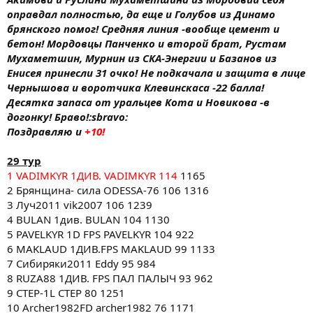
оправдал полностью, да еще и Голубов из Динамо
брянского помог! Средняя линия -вообще цемент и
бетон! Мордовцы Панченко и второй брат, Рустам
Мухаметшин, Мурнин из СКА-Энергии и Базанов из
Енисея принесли 31 очко! Не подкачала и защита в лице
Чернышова и воротчика Клевинскаса -22 балла!
Десятка запаса от уральцев Кота и Новикова -в
догонку! Браво!:sbravo:
Поздравляю и
+10!
29 тур
1 VADIMKYR 1ДИВ. VADIMKYR 114
1165
2 Брянщина- сила ODESSA-76 106 1316
3 Луч2011 vik2007 106 1239
4 BULAN 1див. BULAN 104 1130
5 PAVELKYR 1D FPS PAVELKYR 104 922
6 MAKLAUD 1ДИВ.FPS MAKLAUD 99 1133
7 Сибиряки2011 Eddy 95 984
8 RUZA88 1ДИВ. FPS ПАЛ ПАЛЫЧ 93 962
9 CTEP-1L CTEP 80 1251
10 Archer1982FD archer1982 76 1171