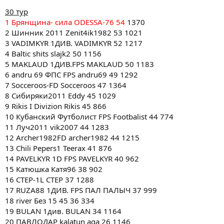
30 тур
1 Брянщина- сила ODESSA-76 54
1370
2 Шинник 2011 Zenit4ik1982 53 1021
3 VADIMKYR 1ДИВ. VADIMKYR 52 1217
4 Baltic shits slajk2 50 1156
5 MAKLAUD 1ДИВ.FPS MAKLAUD 50 1183
6 andru 69 ФПС FPS andru69 49 1292
7 Socceroos-FD Socceroos 47 1364
8 Сибиряки2011 Eddy 45 1029
9 Rikis I Divizion Rikis 45 866
10 Кубанский Футболист FPS Footbalist 44 774
11 Луч2011 vik2007 44 1283
12 Archer1982FD archer1982 44 1215
13 Chili Pepers1 Teerax 41 876
14 PAVELKYR 1D FPS PAVELKYR 40 962
15 Катюшка Катя96 38 902
16 CTEP-1L CTEP 37 1288
17 RUZA88 1ДИВ. FPS ПАЛ ПАЛЫЧ 37 999
18 river Без 15 45 36 334
19 BULAN 1див. BULAN 34 1164
20 ПАВЛОДАР kalatun aga 26 1146