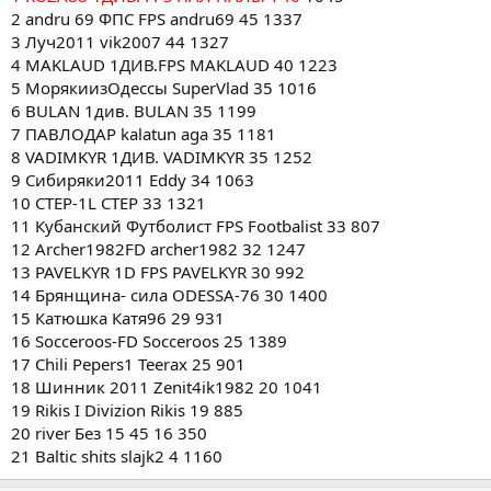
2 andru 69 ФПС FPS andru69 45 1337
3 Луч2011 vik2007 44 1327
4 MAKLAUD 1ДИВ.FPS MAKLAUD 40 1223
5 МорякиизОдессы SuperVlad 35 1016
6 BULAN 1див. BULAN 35 1199
7 ПАВЛОДАР kalatun aga 35 1181
8 VADIMKYR 1ДИВ. VADIMKYR 35 1252
9 Сибиряки2011 Eddy 34 1063
10 CTEP-1L CTEP 33 1321
11 Кубанский Футболист FPS Footbalist 33 807
12 Archer1982FD archer1982 32 1247
13 PAVELKYR 1D FPS PAVELKYR 30 992
14 Брянщина- сила ODESSA-76 30 1400
15 Катюшка Катя96 29 931
16 Socceroos-FD Socceroos 25 1389
17 Chili Pepers1 Teerax 25 901
18 Шинник 2011 Zenit4ik1982 20 1041
19 Rikis I Divizion Rikis 19 885
20 river Без 15 45 16 350
21 Baltic shits slajk2 4 1160