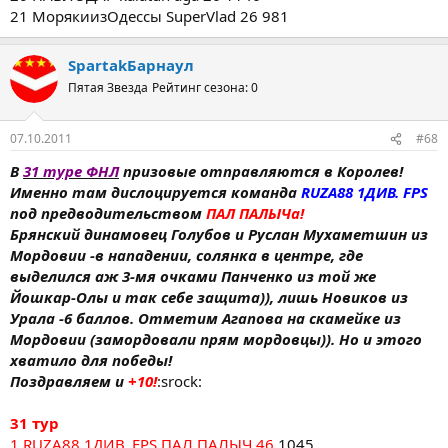
21 МорякиизОдессы SuperVlad 26 981
SpartakБарнаул
Пятая Звезда
Рейтинг сезона: 0
07.10.2011
#68
В
31 туре ФНЛ
призовые отправляются в Королев!
Именно там дислоцируется команда
RUZA88 1ДИВ. FPS
под предводительством
ПАЛ ПАЛЫЧа!
Брянский динамовец Голубов и Руслан Мухаметшин из
Мордовии -в нападении, солянка в центре, где
выделился аж 3-мя очками Панченко из той же
Йошкар-Олы и так себе защита)), лишь Новиков из
Урала -6 баллов. Отметим Агапова на скамейке из
Мордовии (замордовали прям мордовцы)). Но и этого
хватило для победы!
Поздравляем и
+10!
:srock:
31 тур
1 RUZA88 1ДИВ. FPS ПАЛ ПАЛЫЧ 46
1045