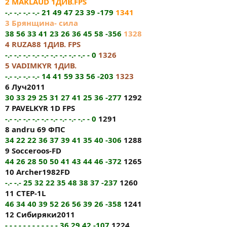
2 MAKLAUD 1ДИВ.FPS
-.- -.- -.- -.- 21 49 47 23 39 -179
1341
3 Брянщина- сила
38 56 33 41 23 26 36 45 58 -356
1328
4 RUZA88 1ДИВ. FPS
-.- -.- -.- -.- -.- -.- -.- -.- -.- - 0
1326
5 VADIMKYR 1ДИВ.
-.- -.- -.- -.- 14 41 59 33 56 -203
1323
6 Луч2011
30 33 29 25 31 27 41 25 36 -277
1292
7 PAVELKYR 1D FPS
-.- -.- -.- -.- -.- -.- -.- -.- -.- - 0
1291
8 andru 69 ФПС
34 22 22 36 37 39 41 35 40 -306
1288
9 Socceroos-FD
44 26 28 50 50 41 43 44 46 -372
1265
10 Archer1982FD
-.- -.- 25 32 22 35 48 38 37 -237
1260
11 CTEP-1L
46 34 40 39 52 26 56 39 26 -358
1241
12 Сибиряки2011
-.- -.- -.- -.- -.- -.- 36 29 42 -107
1224