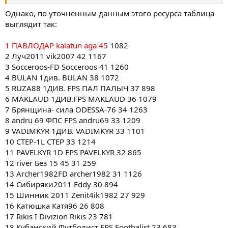
Поздравляю и
+10!
:srock:
Однако, по уточненным данным этого ресурса таблица
25 тур
выглядит так:
1 Socceroos-FD Socceroos 46
1103
2 ПАВЛОДАР kalatun aga 45 954
1 ПАВЛОДАР kalatun aga 45
1082
3 BULAN 1див. BULAN 43 895
2 Луч2011 vik2007 42 1167
4 PAVELKYR 1D FPS PAVELKYR 42 721
3 Socceroos-FD Socceroos 41 1260
5 MAKLAUD 1ДИВ.FPS MAKLAUD 41 916
6 VADIMKYR 1ДИВ. VADIMKYR 38 943
4 BULAN 1див. BULAN 38 1072
7 Луч2011 vik2007 38 989
5 RUZA88 1ДИВ. FPS ПАЛ ПАЛЫЧ 37 898
8 RUZA88 1ДИВ. FPS ПАЛ ПАЛЫЧ 38 744
6 MAKLAUD 1ДИВ.FPS MAKLAUD 36 1079
9 river Без 15 45 36 149
7 Брянщина- сила ODESSA-76 34 1263
10 Брянщина- сила ODESSA-76 30 1076
8 andru 69 ФПС FPS andru69 33 1209
11 CTEP-1L CTEP 29 1032
9 VADIMKYR 1ДИВ. VADIMKYR 33 1101
12 andru 69 ФПС FPS andru69 29 1028
13 Шинник 2011 Zenit4ik1982 27 812
10 CTEP-1L CTEP 33 1214
14 Катюшка Катя96 26 686
11 PAVELKYR 1D FPS PAVELKYR 32 865
15 Сибиряки2011 Eddy 26 754
12 river Без 15 45 31 259
16 Rikis I Divizion Rikis 23 662
13 Archer1982FD archer1982 31 1126
17 Archer1982FD archer1982 23 928
14 Сибиряки2011 Eddy 30 894
18 Кубанский Футболист FPS Footbalist 23 583
15 Шинник 2011 Zenit4ik1982 27 929
19 Baltic shits slajk2 22 943
20 МорякиизОдессы SuperVlad 21 760
16 Катюшка Катя96 26 808
21 Chili Pepers1 Teerax 19 650
17 Rikis I Divizion Rikis 23 781
18 Кубанский Футболист FPS Footbalist 23 683