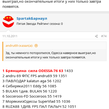
выиграл,но окончательные итоги у них только завтра
8 CTEP-1L CTEP 49 1337
появятся.
9 PAVELKYR 1D FPS PAVELKYR 48 1010
10 andru 69 ФПС FPS andru69 45 1337
11 Луч2011 vik2007 44 1327
SpartakБарнаул
12 VADIMKYR 1ДИВ. VADIMKYR 40 1257
Пятая Звезда
Рейтинг сезона: 0
13 Сибиряки2011 Eddy 34 1063
14 Кубанский Футболист FPS Footbalist 33 807
15 Archer1982FD archer1982 32 1247
11.10.2011
#74
16 Катюшка Катя96 29 931
17 Chili Pepers1 Teerax 25 901
andru69 сказал(а):
18 Шинник 2011 Zenit4ik1982 20 1041
19 Rikis I Divizion Rikis 19 885
Эд, ты немного поторопился, Одесса наверное выиграл,но
20 river Без 15 45 16 350
окончательные итоги у них только завтра появятся.
21 Baltic shits slajk2 4 1160
1 Брянщина- сила ODESSA-76 63
1433
2 andru 69 ФПС FPS andru69 59 1351
3 ПАВЛОДАР kalatun aga 56 1202
4 Сибиряки2011 Eddy 56 1085
5 BULAN 1див. BULAN 56 1220
6 Socceroos-FD Socceroos 55 1419
7 МорякиизОдессы SuperVlad 55 1036
8 RUZA88 1ДИВ. FPS ПАЛ ПАЛЫЧ 52 1051