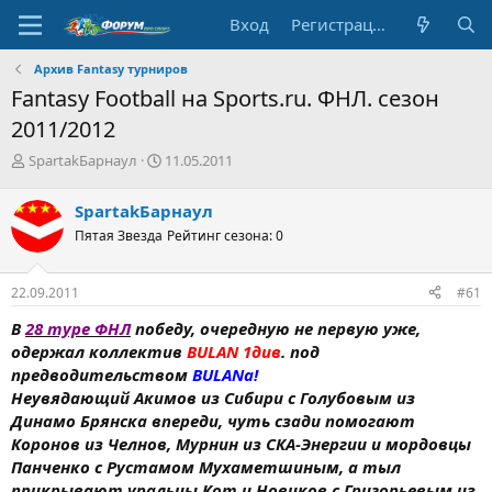
Вход
Регистрация
Архив Fantasy турниров
Fantasy Football на Sports.ru. ФНЛ. сезон
2011/2012
А
Д
SpartakБарнаул
11.05.2011
в
а
т
т
SpartakБарнаул
о
а
Пятая Звезда
Рейтинг сезона: 0
р
н
т
а
е
ч
22.09.2011
#61
м
а
ы
л
В
28 туре ФНЛ
победу, очередную не первую уже,
а
одержал коллектив
BULAN 1див
. под
предводительством
BULANа!
Неувядающий Акимов из Сибири с Голубовым из
Динамо Брянска впереди, чуть сзади помогают
Коронов из Челнов, Мурнин из СКА-Энергии и мордовцы
Панченко с Рустамом Мухаметшиным, а тыл
прикрывают уральцы Кот и Новиков с Григорьевым из