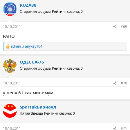
RUZA88
Старожил форума
Рейтинг сезона: 0
10.10.2011
#69
РАНО
admin
и
anykey104
Р
е
а
ОДЕССА-76
к
ц
Старожил форума
Рейтинг сезона: 0
и
и
:
10.10.2011
#70
у меня 61 как минимум.
SpartakБарнаул
Пятая Звезда
Рейтинг сезона: 0
10.10.2011
#71