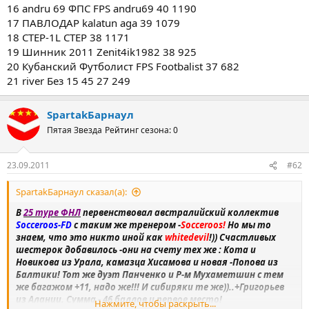
16 andru 69 ФПС FPS andru69 40 1190
17 ПАВЛОДАР kalatun aga 39 1079
18 CTEP-1L CTEP 38 1171
19 Шинник 2011 Zenit4ik1982 38 925
20 Кубанский Футболист FPS Footbalist 37 682
21 river Без 15 45 27 249
SpartakБарнаул
Пятая Звезда
Рейтинг сезона: 0
23.09.2011
#62
SpartakБарнаул сказал(а):
В
25 туре ФНЛ
первенствовал австралийский коллектив
Socceroos-FD
с таким же тренером -
Socceroos!
Но мы то
знаем, что это никто иной как
whitedevil
!)) Счастливых
шестерок добавилось -они на счету тех же : Кота и
Новикова из Урала, камазца Хисамова и новая -Попова из
Балтики! Тот же дуэт Панченко и Р-м Мухаметшин с тем
же багажом +11, надо же!!! И сибиряки те же))..+Григорьев
из Алании. Сумма - 46 баллов и первое место!
Нажмите, чтобы раскрыть...