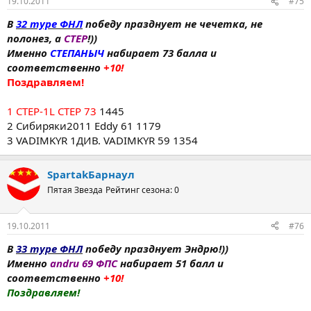
19.10.2011
#75
В
32 туре ФНЛ
победу празднует не чечетка, не
полонез, а
СТЕР
!))
Именно
СТЕПАНЫЧ
набирает 73 балла и
соответственно
+10!
Поздравляем!
1 CTEP-1L CTEP 73
1445
2 Сибиряки2011 Eddy 61 1179
3 VADIMKYR 1ДИВ. VADIMKYR 59 1354
SpartakБарнаул
Пятая Звезда
Рейтинг сезона: 0
19.10.2011
#76
В
33 туре ФНЛ
победу празднует Эндрю!))
Именно
andru 69 ФПС
набирает 51 балл и
соответственно
+10!
Поздравляем!