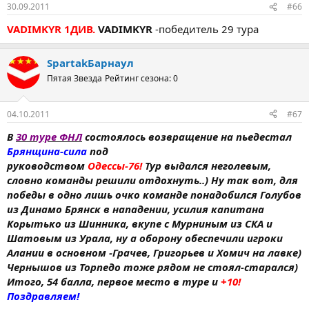
30.09.2011
#66
VADIMKYR 1ДИВ.
VADIMKYR
-победитель 29 тура
SpartakБарнаул
Пятая Звезда
Рейтинг сезона: 0
04.10.2011
#67
В
30 туре ФНЛ
состоялось возвращение на пьедестал
Брянщина-сила
под
руководством
Одессы-76!
Тур выдался неголевым,
словно команды решили отдохнуть..) Ну так вот, для
победы в одно лишь очко команде понадобился Голубов
из Динамо Брянск в нападении, усилия капитана
Корытько из Шинника, вкупе с Мурниным из СКА и
Шатовым из Урала, ну а оборону обеспечили игроки
Алании в основном -Грачев, Григорьев и Хомич на лавке)
Чернышов из Торпедо тоже рядом не стоял-старался)
Итого, 54 балла, первое место в туре и
+10!
Поздравляем!