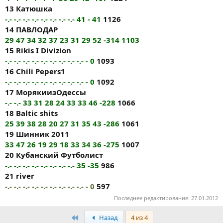
13 Катюшка
-.- -.- -.- -.- -.- -.- -.- -.- 41 - 41
1126
14 ПАВЛОДАР
29 47 34 32 37 23 31 29 52 -314 1103
15 Rikis I Divizion
-.- -.- -.- -.- -.- -.- -.- -.- -.- - 0
1093
16 Chili Pepers1
-.- -.- -.- -.- -.- -.- -.- -.- -.- - 0
1092
17 МорякиизОдессы
-.- -.- 33 31 28 24 33 33 46 -228
1066
18 Baltic shits
25 39 38 28 20 27 31 35 43 -286
1061
19 Шинник 2011
33 47 26 19 29 18 33 34 36 -275
1007
20 Кубанский Футболист
-.- -.- -.- -.- -.- -.- -.- -.- 35 -35
986
21 river
-.- -.- -.- -.- -.- -.- -.- -.- -.- - 0
597
Последнее редактирование:
27.01.2012
Первый
Назад
4 из 4