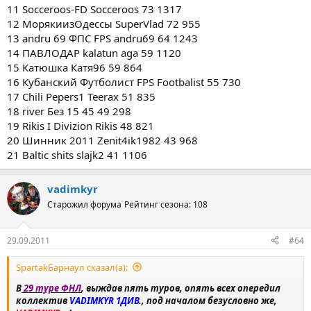
11 Socceroos-FD Socceroos 73 1317
12 МорякиизОдессы SuperVlad 72 955
13 andru 69 ФПС FPS andru69 64 1243
14 ПАВЛОДАР kalatun aga 59 1120
15 Катюшка Катя96 59 864
16 Кубанский Футболист FPS Footbalist 55 730
17 Chili Pepers1 Teerax 51 835
18 river Без 15 45 49 298
19 Rikis I Divizion Rikis 48 821
20 Шинник 2011 Zenit4ik1982 43 968
21 Baltic shits slajk2 41 1106
vadimkyr
Старожил форума
Рейтинг сезона: 108
29.09.2011
#64
SpartakБарнаул сказал(а):
В
29 туре ФНЛ
, выждав пять туров, опять всех опередил
коллектив
VADIMKYR 1ДИВ
., под началом безусловно же,