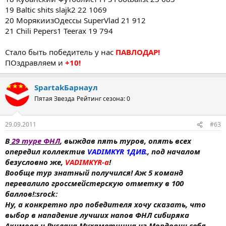
19 Baltic shits slajk2 22 1069
20 МорякиизОдессы SuperVlad 21 912
21 Chili Pepers1 Teerax 19 794
Стало быть победитель у нас
ПАВЛОДАР!
ПОздравляем и
+10!
SpartakБарнаул
Пятая Звезда
Рейтинг сезона: 0
29.09.2011
#63
В
29 туре ФНЛ
, выждав пять туров, опять всех
опередил коллектив
VADIMKYR 1ДИВ
., под началом
безусловно же,
VADIMKYR-а
!
Вообще тур знатный получился! Аж 5 команд
перевалило гроссмейстерскую отметку в 100
баллов!:srock:
Ну, а конкретно про победителя хочу сказать, что
выбор в нападение лучших напов ФНЛ сибиряка
Акимова и Руслана Мухаметшина из Мордовии себя