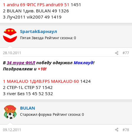
1 andru 69 ФПС FPS andru69 51
1451
2 BULAN 1див. BULAN 49 1326
3 Луч2011 vik2007 49 1419
SpartakБарнаул
Пятая Звезда
Рейтинг сезона: 0
28.10.2011
#77
В
34 туре ФНЛ
победу одержал
Маклауд
!
Поздравляем и
+10!
1 MAKLAUD 1ДИВ.FPS MAKLAUD 60
1424
2 CTEP-1L CTEP 57 1542
3 river Без 15 45 52 532
BULAN
Старожил форума
Рейтинг сезона: 0
09.12.2011
#78