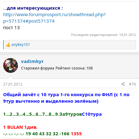
...
для интересующихся :
http://www.forumprosport.ru/showthread.php?
p=571374#post571374
пост 13
Последнее редактирование:
14.01.2012
anykey101
Р
е
а
vadimkyr
к
ц
Старожил форума
Рейтинг сезона: 108
и
и
:
27.01.2012
#79
Общий зачёт с 10 тура 1-го конкурса по ФНЛ {с 1 по
9тур вычтенно и выделенно зелёным}
1...2...3...4...5...6...7...8...9.За9туров
С10тура
1 BULAN 1див.
-.- -.- -.- -.- 19 40 43 32 32 -166
1355