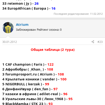
33 retemon ( Jy ) -
26
34 EuropAfrican ( Europa ) -
16
Последнее редактирование:
11.02.2012
Atrium
Заблокирован
Рейтинг сезона: 0
30.01.2012
#23
Общая таблица (2 тура)
1 CAF champion ( Faris ) -
122
2 Афробобры ( _Khan_ ) -
108
3 forumprоsport.ru ( Atrium ) -
108
4 Крылатые коники ( vander ) -
100
5 NIGERBULL ( kerzak ) -
99
6 ДенфанИвуар ( den_fan ) -
97
7 казахи в африке ( adilet-real ) -
96
8 Уральские львы-30 ( Леон_1968 ) -
95
9 BlackMamba ( STK_23 ) -
93