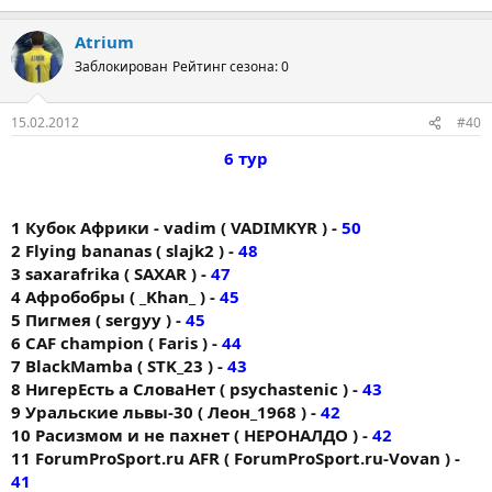
Atrium
Заблокирован
Рейтинг сезона: 0
15.02.2012
#40
6 тур
1 Кубок Африки - vadim ( VADIMKYR ) -
50
2 Flying bananas ( slajk2 ) -
48
3 saxarafrika ( SAXAR ) -
47
4 Афробобры ( _Khan_ ) -
45
5 Пигмея ( sergyy ) -
45
6 CAF champion ( Faris ) -
44
7 BlackMamba ( STK_23 ) -
43
8 НигерЕсть а СловаНет ( psychastenic ) -
43
9 Уральские львы-30 ( Леон_1968 ) -
42
10 Расизмом и не пахнет ( НЕРОНАЛДО ) -
42
11 ForumProSport.ru AFR ( ForumProSport.ru-Vovan ) -
41