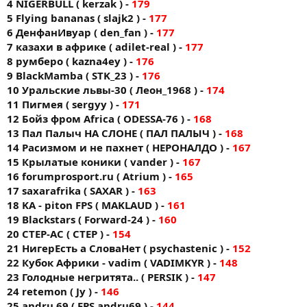
4 NIGERBULL ( kerzak ) -
179
5 Flying bananas ( slajk2 ) -
177
6 ДенфанИвуар ( den_fan ) -
177
7 казахи в африке ( adilet-real ) -
177
8 румберо ( kazna4ey ) -
176
9 BlackMamba ( STK_23 ) -
176
10 Уральские львы-30 ( Леон_1968 ) -
174
11 Пигмея ( sergyy ) -
171
12 Бойз фром Africa ( ODESSA-76 ) -
168
13 Пал Палыч НА СЛОНЕ ( ПАЛ ПАЛЫЧ ) -
168
14 Расизмом и не пахнет ( НЕРОНАЛДО ) -
167
15 Крылатые коники ( vander ) -
167
16 forumprоsport.ru ( Atrium ) -
165
17 saxarafrika ( SAXAR ) -
163
18 KA - piton FPS ( MAKLAUD ) -
161
19 Blackstars ( Forward-24 ) -
160
20 CTEP-AC ( CTEP ) -
154
21 НигерЕсть а СловаНет ( psychastenic ) -
152
22 Кубок Африки - vadim ( VADIMKYR ) -
148
23 Голодные негритята.. ( PERSIK ) -
147
24 retemon ( Jy ) -
146
25 andru 69 ( FPS andru69 ) -
144