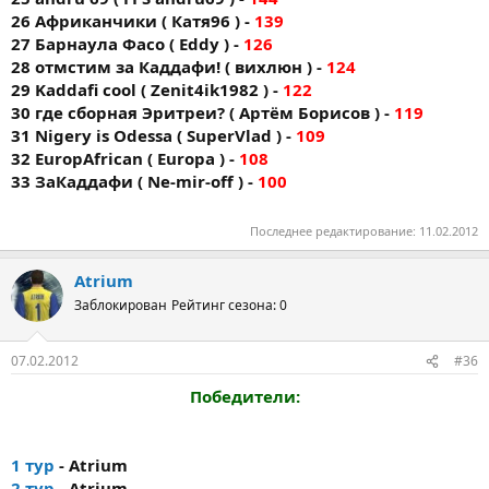
26 Африканчики ( Катя96 ) -
139
27 Барнаула Фасо ( Eddy ) -
126
28 отмстим за Каддафи! ( вихлюн ) -
124
29 Kaddafi cool ( Zenit4ik1982 ) -
122
30 где сборная Эритреи? ( Артём Борисов ) -
119
31 Nigery is Odessa ( SuperVlad ) -
109
32 EuropAfrican ( Europa ) -
108
33 ЗаКаддафи ( Ne-mir-off ) -
100
Последнее редактирование:
11.02.2012
Atrium
Заблокирован
Рейтинг сезона: 0
07.02.2012
#36
Победители:
1 тур
- Atrium
2 тур
- Atrium