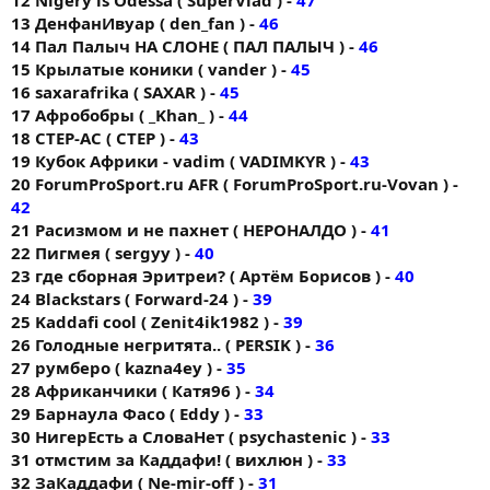
13 ДенфанИвуар ( den_fan ) -
46
14 Пал Палыч НА СЛОНЕ ( ПАЛ ПАЛЫЧ ) -
46
15 Крылатые коники ( vander ) -
45
16 saxarafrika ( SAXAR ) -
45
17 Афробобры ( _Khan_ ) -
44
18 CTEP-AC ( CTEP ) -
43
19 Кубок Африки - vadim ( VADIMKYR ) -
43
20 ForumProSport.ru AFR ( ForumProSport.ru-Vovan ) -
42
21 Расизмом и не пахнет ( НЕРОНАЛДО ) -
41
22 Пигмея ( sergyy ) -
40
23 где сборная Эритреи? ( Артём Борисов ) -
40
24 Blackstars ( Forward-24 ) -
39
25 Kaddafi cool ( Zenit4ik1982 ) -
39
26 Голодные негритята.. ( PERSIK ) -
36
27 румберо ( kazna4ey ) -
35
28 Африканчики ( Катя96 ) -
34
29 Барнаула Фасо ( Eddy ) -
33
30 НигерЕсть а СловаНет ( psychastenic ) -
33
31 отмстим за Каддафи! ( вихлюн ) -
33
32 ЗаКаддафи ( Ne-mir-off ) -
31