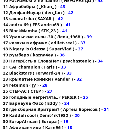
10 Расизмом и не пахнет ( НЕРОНАЛДО ) -
43
11 Афробобры ( _Khan_ ) -
43
12 ДенфанИвуар ( den_fan ) -
42
13 saxarafrika ( SAXAR ) -
42
14 andru 69 ( FPS andru69 ) -
41
15 BlackMamba ( STK_23 ) -
41
16 Уральские львы-30 ( Леон_1968 ) -
39
17 казахи в африке ( adilet-real ) -
37
18 Nigery is Odessa ( SuperVlad ) -
37
19 румберо ( kazna4ey ) -
36
20 НигерЕсть а СловаНет ( psychastenic ) -
34
21 CAF champion ( Faris ) -
33
22 Blackstars ( Forward-24 ) -
33
23 Крылатые коники ( vander ) -
32
24 retemon ( Jy ) -
28
25 CTEP-AC ( CTEP ) -
27
26 Голодные негритята.. ( PERSIK ) -
25
27 Барнаула Фасо ( Eddy ) -
24
28 где сборная Эритреи? ( Артём Борисов ) -
21
29 Kaddafi cool ( Zenit4ik1982 ) -
20
30 EuropAfrican ( Europa ) -
19
31 Африканчики ( Катя96 ) -
18