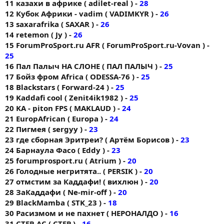
11 казахи в африке ( adilet-real ) -
28
12 Кубок Африки - vadim ( VADIMKYR ) -
26
13 saxarafrika ( SAXAR ) -
26
14 retemon ( Jy ) -
26
15 ForumProSport.ru AFR ( ForumProSport.ru-Vovan ) -
25
16 Пал Палыч НА СЛОНЕ ( ПАЛ ПАЛЫЧ ) -
25
17 Бойз фром Africa ( ODESSA-76 ) -
25
18 Blackstars ( Forward-24 ) -
25
19 Kaddafi cool ( Zenit4ik1982 ) -
25
20 KA - piton FPS ( MAKLAUD ) -
24
21 EuropAfrican ( Europa ) -
24
22 Пигмея ( sergyy ) -
23
23 где сборная Эритреи? ( Артём Борисов ) -
23
24 Барнаула Фасо ( Eddy ) -
23
25 forumprоsport.ru ( Atrium ) -
20
26 Голодные негритята.. ( PERSIK ) -
20
27 отмстим за Каддафи! ( вихлюн ) -
20
28 ЗаКаддафи ( Ne-mir-off ) -
20
29 BlackMamba ( STK_23 ) -
18
30 Расизмом и не пахнет ( НЕРОНАЛДО ) -
16
31 CTEP-AC ( CTEP ) -
16