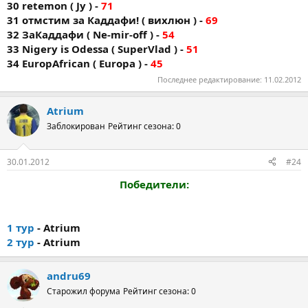
30 retemon ( Jy ) -
71
31 отмстим за Каддафи! ( вихлюн ) -
69
32 ЗаКаддафи ( Ne-mir-off ) -
54
33 Nigery is Odessa ( SuperVlad ) -
51
34 EuropAfrican ( Europa ) -
45
Последнее редактирование:
11.02.2012
Atrium
Заблокирован
Рейтинг сезона: 0
30.01.2012
#24
Победители:
1 тур
- Atrium
2 тур
- Atrium
andru69
Старожил форума
Рейтинг сезона: 0