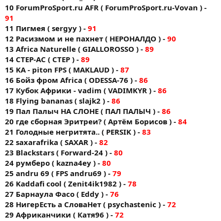
10 ForumProSport.ru AFR ( ForumProSport.ru-Vovan ) -
91
11 Пигмея ( sergyy ) -
91
12 Расизмом и не пахнет ( НЕРОНАЛДО ) -
90
13 Africa Naturelle ( GIALLOROSSO ) -
89
14 CTEP-AC ( CTEP ) -
89
15 KA - piton FPS ( MAKLAUD ) -
87
16 Бойз фром Africa ( ODESSA-76 ) -
86
17 Кубок Африки - vadim ( VADIMKYR ) -
86
18 Flying bananas ( slajk2 ) -
86
19 Пал Палыч НА СЛОНЕ ( ПАЛ ПАЛЫЧ ) -
86
20 где сборная Эритреи? ( Артём Борисов ) -
84
21 Голодные негритята.. ( PERSIK ) -
83
22 saxarafrika ( SAXAR ) -
82
23 Blackstars ( Forward-24 ) -
80
24 румберо ( kazna4ey ) -
80
25 andru 69 ( FPS andru69 ) -
79
26 Kaddafi cool ( Zenit4ik1982 ) -
78
27 Барнаула Фасо ( Eddy ) -
76
28 НигерЕсть а СловаНет ( psychastenic ) -
72
29 Африканчики ( Катя96 ) -
72