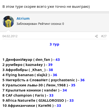
В этом туре скорее всего уже точно не выиграю)
Atrium
Заблокирован
Рейтинг сезона: 0
04.02.2012
#27
3 тур
1 ДенфанИвуар ( den_fan ) -
43
2 румберо ( kazna4ey ) -
39
3 Афробобры ( _Khan_ ) -
38
4 Flying bananas ( slajk2 ) -
36
5 НигерЕсть а СловаНет ( psychastenic ) -
36
6 Уральские львы-30 ( Леон_1968 ) -
35
7 Крылатые коники ( vander ) -
34
8 CAF champion ( Faris ) -
33
9 Africa Naturelle ( GIALLOROSSO ) -
33
10 Африканчики ( Катя96 ) -
33