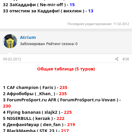
32 ЗаКаддафи ( Ne-mir-off ) -
15
33 отмстим за Каддафи! ( вихлюн ) -
13
Последнее редактирование:
11.02.2012
Atrium
Заблокирован
Рейтинг сезона: 0
09.02.2012
#38
Общая таблица (5 туров)
1 CAF champion ( Faris ) -
235
2 Афробобры ( _Khan_ ) -
235
3 ForumProSport.ru AFR ( ForumProSport.ru-Vovan ) -
230
4 Flying bananas ( slajk2 ) -
225
5 NIGERBULL ( kerzak ) -
222
6 ДенфанИвуар ( den_fan ) -
219
7 BlackMamba ( STK_23 ) -
217