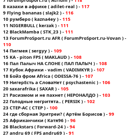
7 forumprоsport.ru ( Atrium ) -
118
8 казахи в африке ( adilet-real ) -
117
9 Flying bananas ( slajk2 ) -
116
10 румберо ( kazna4ey ) -
115
11 NIGERBULL ( kerzak ) -
111
12 BlackMamba ( STK_23 ) -
111
13 ForumProSport.ru AFR ( ForumProSport.ru-Vovan ) -
110
14 Пигмея ( sergyy ) -
109
15 KA - piton FPS ( MAKLAUD ) -
108
16 Пал Палыч НА СЛОНЕ ( ПАЛ ПАЛЫЧ ) -
108
17 Кубок Африки - vadim ( VADIMKYR ) -
107
18 Бойз фром Africa ( ODESSA-76 ) -
107
19 НигерЕсть а СловаНет ( psychastenic ) -
106
20 saxarafrika ( SAXAR ) -
105
21 Расизмом и не пахнет ( НЕРОНАЛДО ) -
103
22 Голодные негритята.. ( PERSIK ) -
102
23 CTEP-AC ( CTEP ) -
100
24 где сборная Эритреи? ( Артём Борисов ) -
99
25 Африканчики ( Катя96 ) -
96
26 Blackstars ( Forward-24 ) -
94
27 andru 69 ( FPS andru69 ) -
91