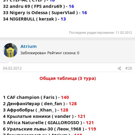
32 andru 69 ( FPS andru69 ) -
16
33 Nigery is Odessa ( SuperVlad ) -
16
34 NIGERBULL ( kerzak ) -
13
Последнее редактирование:
11.02.2012
Atrium
Заблокирован
Рейтинг сезона: 0
04.02.2012
#28
Общая таблица (3 тура)
1 CAF champion ( Faris ) -
140
2 ДенфанИвуар ( den_fan ) -
128
3 Афробобры ( _Khan_ ) -
128
4 Крылатые коники ( vander ) -
121
5 Africa Naturelle ( GIALLOROSSO ) -
121
6 Уральские львы-30 ( Леон_1968 ) -
119