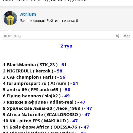
Atrium
Заблокирован
Рейтинг сезона: 0
30.01.2012
#22
2 тур
1 BlackMamba ( STK_23 ) -
61
2 NIGERBULL ( kerzak ) -
58
3 CAF champion ( Faris ) -
56
4 forumprоsport.ru ( Atrium ) -
51
5 andru 69 ( FPS andru69 ) -
50
6 Flying bananas ( slajk2 ) -
49
7 казахи в африке ( adilet-real ) -
47
8 Уральские львы-30 ( Леон_1968 ) -
47
9 Africa Naturelle ( GIALLOROSSO ) -
47
10 KA - piton FPS ( MAKLAUD ) -
47
11 Бойз фром Africa ( ODESSA-76 ) -
47
12 Nigery is Odessa ( SuperVlad ) -
47