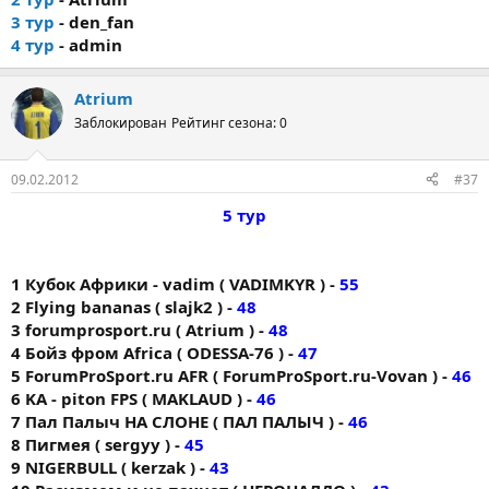
3 тур
- den_fan
4 тур
- admin
Atrium
Заблокирован
Рейтинг сезона: 0
09.02.2012
#37
5 тур
1 Кубок Африки - vadim ( VADIMKYR ) -
55
2 Flying bananas ( slajk2 ) -
48
3 forumprоsport.ru ( Atrium ) -
48
4 Бойз фром Africa ( ODESSA-76 ) -
47
5 ForumProSport.ru AFR ( ForumProSport.ru-Vovan ) -
46
6 KA - piton FPS ( MAKLAUD ) -
46
7 Пал Палыч НА СЛОНЕ ( ПАЛ ПАЛЫЧ ) -
46
8 Пигмея ( sergyy ) -
45
9 NIGERBULL ( kerzak ) -
43