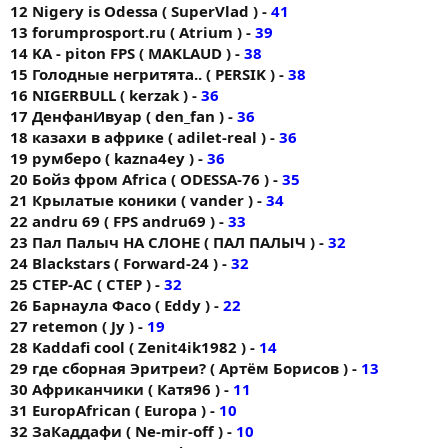
12 Nigery is Odessa ( SuperVlad ) -
41
13 forumprоsport.ru ( Atrium ) -
39
14 KA - piton FPS ( MAKLAUD ) -
38
15 Голодные негритята.. ( PERSIK ) -
38
16 NIGERBULL ( kerzak ) -
36
17 ДенфанИвуар ( den_fan ) -
36
18 казахи в африке ( adilet-real ) -
36
19 румберо ( kazna4ey ) -
36
20 Бойз фром Africa ( ODESSA-76 ) -
35
21 Крылатые коники ( vander ) -
34
22 andru 69 ( FPS andru69 ) -
33
23 Пал Палыч НА СЛОНЕ ( ПАЛ ПАЛЫЧ ) -
32
24 Blackstars ( Forward-24 ) -
32
25 CTEP-AC ( CTEP ) -
32
26 Барнаула Фасо ( Eddy ) -
22
27 retemon ( Jy ) -
19
28 Kaddafi cool ( Zenit4ik1982 ) -
14
29 где сборная Эритреи? ( Артём Борисов ) -
13
30 Африканчики ( Катя96 ) -
11
31 EuropAfrican ( Europa ) -
10
32 ЗаКаддафи ( Ne-mir-off ) -
10