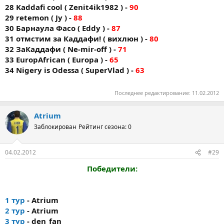
28 Kaddafi cool ( Zenit4ik1982 ) -
90
29 retemon ( Jy ) -
88
30 Барнаула Фасо ( Eddy ) -
87
31 отмстим за Каддафи! ( вихлюн ) -
80
32 ЗаКаддафи ( Ne-mir-off ) -
71
33 EuropAfrican ( Europa ) -
65
34 Nigery is Odessa ( SuperVlad ) -
63
Последнее редактирование:
11.02.2012
Atrium
Заблокирован
Рейтинг сезона: 0
04.02.2012
#29
Победители:
1 тур
- Atrium
2 тур
- Atrium
3 тур
- den_fan