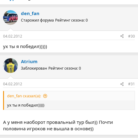
den_fan
Старожил форума
Рейтинг сезона: 0
04.02.2012
#30
ух ты я победил)))))
Atrium
Заблокирован
Рейтинг сезона: 0
04.02.2012
#31
den_fan сказал(а):
ух ты я победил)))))
А у меня наоборот провальный тур был)) Почти
половина игроков не вышла в основе))