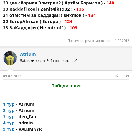
29 где сборная Эритреи? ( Артём Борисов ) -
140
30 Kaddafi cool ( Zenit4ik1982 ) -
136
31 отмстим за Каддафи! ( вихлюн ) -
134
32 EuropAfrican ( Europa ) -
124
33 ЗаКаддафи ( Ne-mir-off ) -
109
Последнее редактирование:
11.02.2012
Atrium
Заблокирован
Рейтинг сезона: 0
09.02.2012
#39
Победители:
1 тур
- Atrium
2 тур
- Atrium
3 тур
- den_fan
4 тур
- admin
5 тур
- VADIMKYR