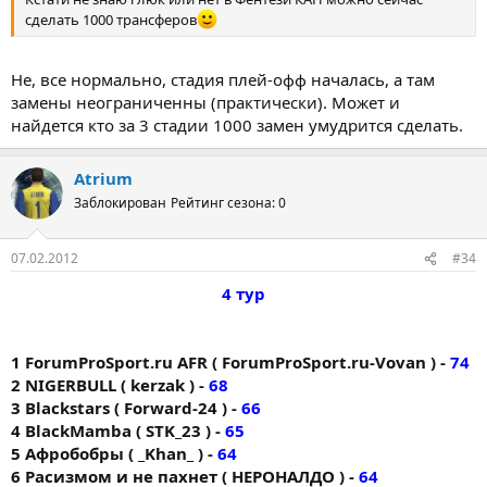
сделать 1000 трансферов
Не, все нормально, стадия плей-офф началась, а там
замены неограниченны (практически). Может и
найдется кто за 3 стадии 1000 замен умудрится сделать.
Atrium
Заблокирован
Рейтинг сезона: 0
07.02.2012
#34
4 тур
1 ForumProSport.ru AFR ( ForumProSport.ru-Vovan ) -
74
2 NIGERBULL ( kerzak ) -
68
3 Blackstars ( Forward-24 ) -
66
4 BlackMamba ( STK_23 ) -
65
5 Афробобры ( _Khan_ ) -
64
6 Расизмом и не пахнет ( НЕРОНАЛДО ) -
64