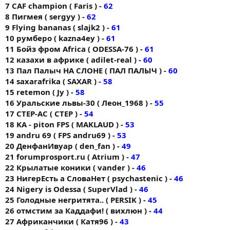
7 CAF champion ( Faris ) -
62
8 Пигмея ( sergyy ) -
62
9 Flying bananas ( slajk2 ) -
61
10 румберо ( kazna4ey ) -
61
11 Бойз фром Africa ( ODESSA-76 ) -
61
12 казахи в африке ( adilet-real ) -
60
13 Пал Палыч НА СЛОНЕ ( ПАЛ ПАЛЫЧ ) -
60
14 saxarafrika ( SAXAR ) -
58
15 retemon ( Jy ) -
58
16 Уральские львы-30 ( Леон_1968 ) -
55
17 CTEP-AC ( CTEP ) -
54
18 KA - piton FPS ( MAKLAUD ) -
53
19 andru 69 ( FPS andru69 ) -
53
20 ДенфанИвуар ( den_fan ) -
49
21 forumprоsport.ru ( Atrium ) -
47
22 Крылатые коники ( vander ) -
46
23 НигерЕсть а СловаНет ( psychastenic ) -
46
24 Nigery is Odessa ( SuperVlad ) -
46
25 Голодные негритята.. ( PERSIK ) -
45
26 отмстим за Каддафи! ( вихлюн ) -
44
27 Африканчики ( Катя96 ) -
43