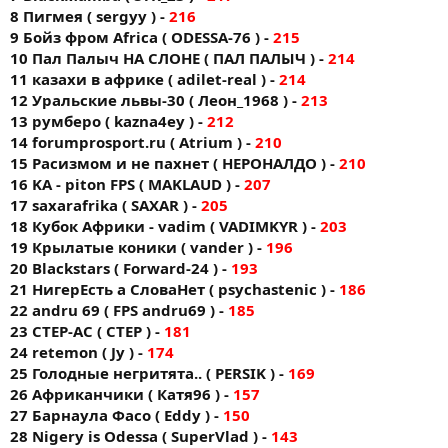
8 Пигмея ( sergyy ) -
216
9 Бойз фром Africa ( ODESSA-76 ) -
215
10 Пал Палыч НА СЛОНЕ ( ПАЛ ПАЛЫЧ ) -
214
11 казахи в африке ( adilet-real ) -
214
12 Уральские львы-30 ( Леон_1968 ) -
213
13 румберо ( kazna4ey ) -
212
14 forumprоsport.ru ( Atrium ) -
210
15 Расизмом и не пахнет ( НЕРОНАЛДО ) -
210
16 KA - piton FPS ( MAKLAUD ) -
207
17 saxarafrika ( SAXAR ) -
205
18 Кубок Африки - vadim ( VADIMKYR ) -
203
19 Крылатые коники ( vander ) -
196
20 Blackstars ( Forward-24 ) -
193
21 НигерЕсть а СловаНет ( psychastenic ) -
186
22 andru 69 ( FPS andru69 ) -
185
23 CTEP-AC ( CTEP ) -
181
24 retemon ( Jy ) -
174
25 Голодные негритята.. ( PERSIK ) -
169
26 Африканчики ( Катя96 ) -
157
27 Барнаула Фасо ( Eddy ) -
150
28 Nigery is Odessa ( SuperVlad ) -
143