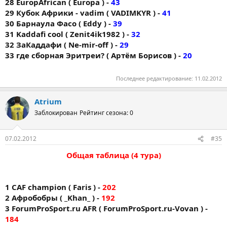
28 EuropAfrican ( Europa ) -
43
29 Кубок Африки - vadim ( VADIMKYR ) -
41
30 Барнаула Фасо ( Eddy ) -
39
31 Kaddafi cool ( Zenit4ik1982 ) -
32
32 ЗаКаддафи ( Ne-mir-off ) -
29
33 где сборная Эритреи? ( Артём Борисов ) -
20
Последнее редактирование:
11.02.2012
Atrium
Заблокирован
Рейтинг сезона: 0
07.02.2012
#35
Общая таблица (4 тура)
1 CAF champion ( Faris ) -
202
2 Афробобры ( _Khan_ ) -
192
3 ForumProSport.ru AFR ( ForumProSport.ru-Vovan ) -
184