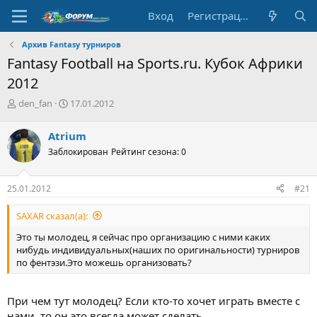
Вход
Регистрация
Архив Fantasy турниров
Fantasy Football на Sports.ru. Кубок Африки
2012
А
Д
den_fan
17.01.2012
в
а
т
т
Atrium
о
а
Заблокирован
Рейтинг сезона: 0
р
н
т
а
е
ч
25.01.2012
#21
м
а
ы
л
SAXAR сказал(а):
а
Это ты молодец, я сейчас про организацию с ними каких
нибудь индивидуальных(наших по оригинальности) турниров
по фентэзи.Это можешь организовать?
При чем тут молодец? Если кто-то хочет играть вместе с
нами, то он это всегда может сделать.