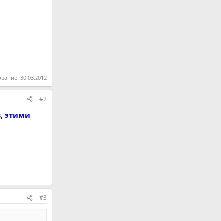
ование:
30.03.2012
#2
, этими
#3