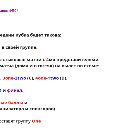
икос ФПС!
8
.
едени Кубка будет такова:
в своей группе.
в стыковые матчи с
4
мя представителями
атча (дома и в гостях) на вылет по схеме:
),
3one
-
2two
(C),
4one
-
1two
(D).
D
и
финал
.
ные баллы
и
анизатора и спонсоров)
оставят группу
One