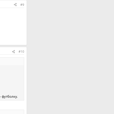
#9
#10
- футболку.