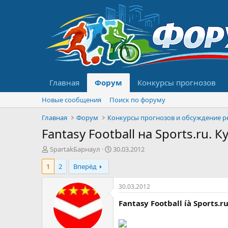
Главная
Форум
Конкурсы прогнозов
Новые сообщения
Поиск по форуму
Главная
Форум
Fantasy Football на Sports.ru.
А
Д
SpartakБарнаул
30.03.2012
в
а
1
2
Вперёд
т
т
о
а
р
н
30.03.2012
т
а
Fantasy Football íà Sports.r
е
ч
м
а
ы
л