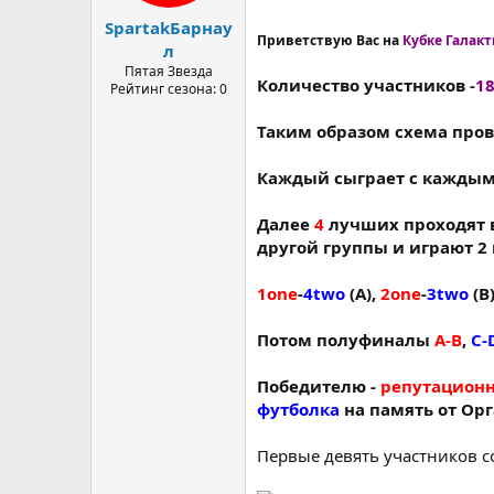
а
SpartakБарнау
Приветствую Вас на
Кубке Галакт
л
Пятая Звезда
Количество участников -
1
Рейтинг сезона: 0
Таким образом схема пров
Каждый сыграет с каждым 
Далее
4
лучших проходят 
другой группы и играют 2 м
1one
-
4two
(А),
2one
-
3two
(B
Потом полуфиналы
A-B
,
C-
Победителю -
репутацион
футболка
на память от Орг
Первые девять участников с