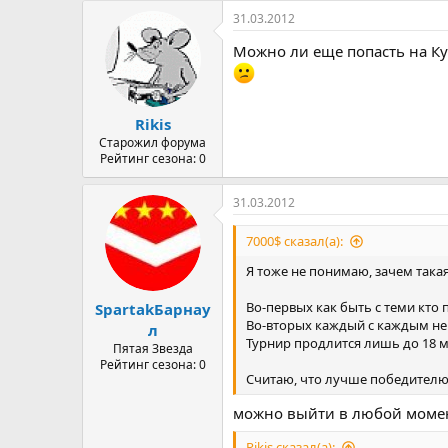
31.03.2012
Можно ли еще попасть на Ку
Rikis
Старожил форума
Рейтинг сезона: 0
31.03.2012
7000$ сказал(а):
Я тоже не понимаю, зачем така
Во-первых как быть с теми кто 
SpartakБарнау
Во-вторых каждый с каждым не у
л
Турнир продлится лишь до 18 ма
Пятая Звезда
Рейтинг сезона: 0
Считаю, что лучше победителю 
можно выйти в любой момен
Rikis сказал(а):