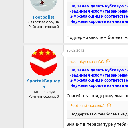
Эд, зачем делать кубковую 
{задним числом} ты закрыва
2-м желающим и соответствен
Footbalist
Неужели хорошее начинание -
Старожил форума
Рейтинг сезона: 0
Поддерживаю, тем более я н
30.03.2012
vadimkyr сказал(а):
Эд, зачем делать кубковую 
{задним числом} ты закрыва
2-м желающим и соответствен
SpartakБарнау
Неужели хорошее начинание -
л
Пятая Звезда
Спасибо за поддержку диасп
Рейтинг сезона: 0
Footbalist сказал(а):
Поддерживаю, тем более я на д
Значит в первом туре у тебя 