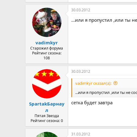
30.03.2012
...или я пропустил ,или ты не
vadimkyr
Старожил форума
Рейтинг сезона:
108
30.03.2012
vadimkyr сказал(а):
...или я пропустил ,или ты не со
сетка будет завтра
SpartakБарнау
л
Пятая Звезда
Рейтинг сезона: 0
31.03.2012