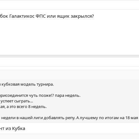
бок Галактикос ФПС или ящик закрылся?
я кубковая модель турнира.
присоединится чуть позже!? пара недель.
спеет сыграть...
я, а это всего 8 недель.
недели в нашей лиги добавлять репу. А лучшему по итогам на 18 мая 
т из Кубка