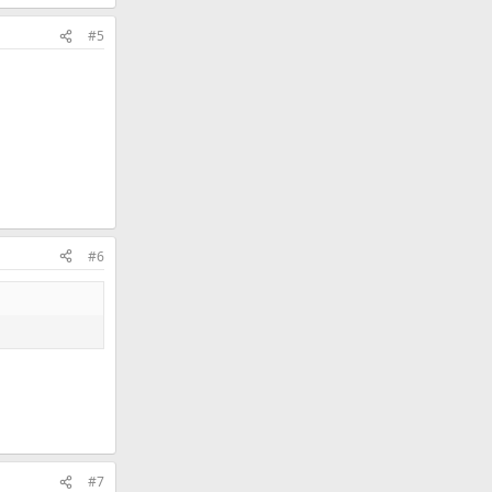
#5
#6
#7