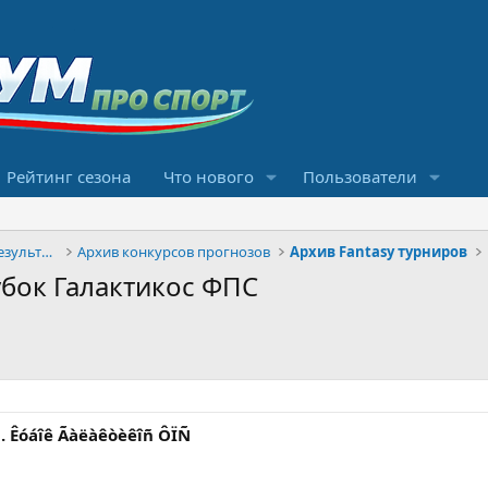
Рейтинг сезона
Что нового
Пользователи
Конкурсы прогнозов и обсуждение результатов
Архив конкурсов прогнозов
Архив Fantasy турниров
 Кубок Галактикос ФПС
u. Êóáîê Ãàëàêòèêîñ ÔÏÑ