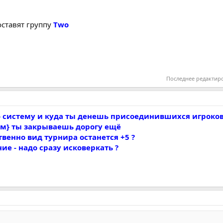
оставят группу
Two
Последнее редактир
ю систему и куда ты денешь присоединившихся игроков
м} ты закрываешь дорогу ещё
венно вид турнира останется +5 ?
е - надо сразу исковеркать ?