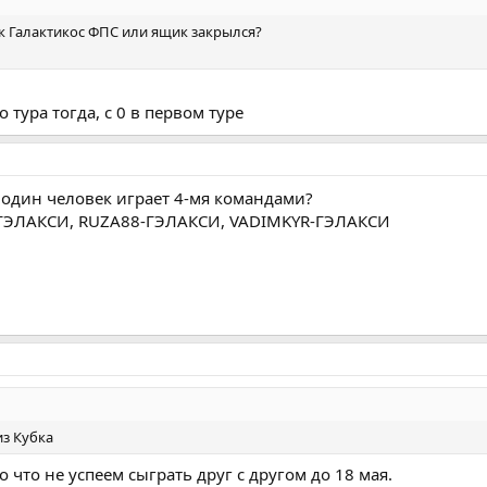
к Галактикос ФПС или ящик закрылся?
 тура тогда, с 0 в первом туре
о один человек играет 4-мя командами?
ГЭЛАКСИ, RUZA88-ГЭЛАКСИ, VADIMKYR-ГЭЛАКСИ
з Кубка
о что не успеем сыграть друг с другом до 18 мая.