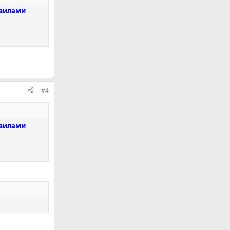
авилами
#4
авилами