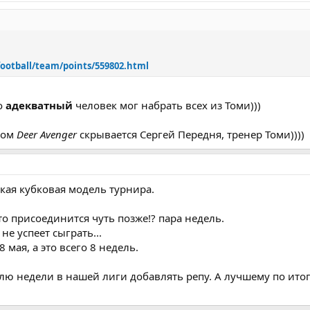
football/team/points/559802.html
о
адекватный
человек мог набрать всех из Томи)))
ком
Deer Avenger
скрывается Сергей Передня, тренер Томи))))
акая кубковая модель турнира.
то присоединится чуть позже!? пара недель.
е успеет сыграть...
 мая, а это всего 8 недель.
лю недели в нашей лиги добавлять репу. А лучшему по итог