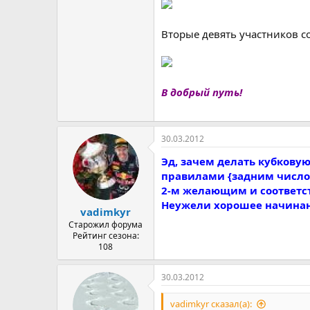
Вторые девять участников с
В добрый путь!
30.03.2012
Эд, зачем делать кубкову
правилами {задним число
2-м желающим и соответст
Неужели хорошее начинани
vadimkyr
Старожил форума
Рейтинг сезона:
108
30.03.2012
vadimkyr сказал(а):