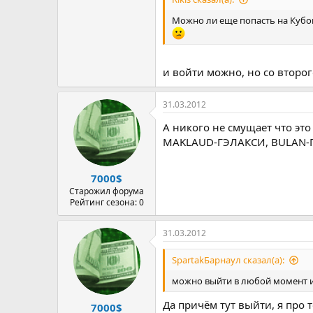
Можно ли еще попасть на Кубо
и войти можно, но со второго
31.03.2012
А никого не смущает что эт
MAKLAUD-ГЭЛАКСИ, BULAN-
7000$
Старожил форума
Рейтинг сезона: 0
31.03.2012
SpartakБарнаул сказал(а):
можно выйти в любой момент и
Да причём тут выйти, я про т
7000$