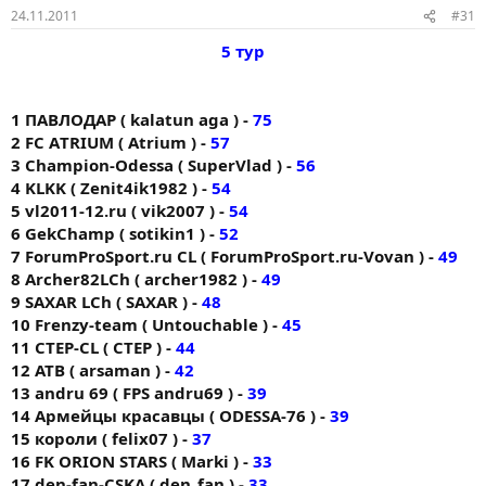
24.11.2011
#31
5 тур
1 ПАВЛОДАР ( kalatun aga ) -
75
2 FC AТRIUM ( Atrium ) -
57
3 Champion-Odessa ( SuperVlad ) -
56
4 KLKK ( Zenit4ik1982 ) -
54
5 vl2011-12.ru ( vik2007 ) -
54
6 GekChamp ( sotikin1 ) -
52
7 ForumProSport.ru CL ( ForumProSport.ru-Vovan ) -
49
8 Archer82LCh ( archer1982 ) -
49
9 SAXAR LCh ( SAXAR ) -
48
10 Frenzy-team ( Untouchable ) -
45
11 CTEP-CL ( CTEP ) -
44
12 ATB ( arsaman ) -
42
13 andru 69 ( FPS andru69 ) -
39
14 Армейцы красавцы ( ODESSA-76 ) -
39
15 короли ( felix07 ) -
37
16 FK ORION STARS ( Markі ) -
33
17 den-fan-CSKA ( den_fan ) -
33