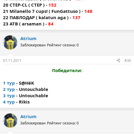
20 CTEP-CL ( CTEP ) -
152
21 Milanello 7 cups! ( FunGattuso ) -
148
22 ПАВЛОДАР ( kalatun aga ) -
137
23 ATB ( arsaman ) -
84
Atrium
Заблокирован
Рейтинг сезона: 0
07.11.2011
#30
Победители:
1 тур
- S@HёK
2 тур
- Untouchable
3 тур
- Untouchable
4 тур
- Rikis
Atrium
Заблокирован
Рейтинг сезона: 0