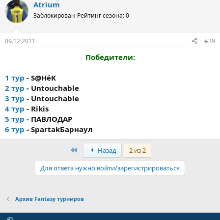
Atrium
Заблокирован
Рейтинг сезона: 0
09.12.2011
#39
Победители:
1 тур
- S@HёK
2 тур
- Untouchable
3 тур
- Untouchable
4 тур
- Rikis
5 тур
- ПАВЛОДАР
6 тур
- SpartakБарнаул
Первый
Назад
2 из 2
Для ответа нужно войти/зарегистрироваться
Архив Fantasy турниров