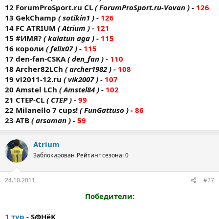
12 ForumProSport.ru CL
( ForumProSport.ru-Vovan )
-
126
13 GekChamp
( sotikin1 )
-
126
14 FC AТRIUM
( Atrium )
-
121
15 #ИМЯ?
( kalatun aga )
-
115
16 короли
( felix07 )
-
115
17 den-fan-CSKA
( den_fan )
-
110
18 Archer82LCh
( archer1982 )
-
108
19 vl2011-12.ru
( vik2007 )
-
107
20 Amstel LCh
( Amstel84 )
-
102
21 CTEP-CL
( CTEP )
-
99
22 Milanello 7 cups!
( FunGattuso )
-
86
23 ATB
( arsaman )
-
59
Atrium
Заблокирован
Рейтинг сезона: 0
24.10.2011
#27
Победители:
1 тур
- S@HёK