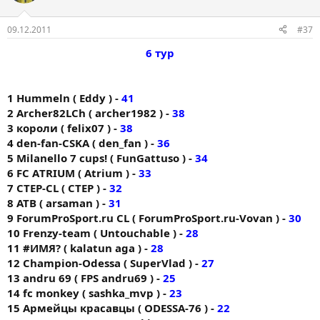
09.12.2011
#37
6 тур
1 Hummeln ( Eddy ) -
41
2 Archer82LCh ( archer1982 ) -
38
3 короли ( felix07 ) -
38
4 den-fan-CSKA ( den_fan ) -
36
5 Milanello 7 cups! ( FunGattuso ) -
34
6 FC AТRIUM ( Atrium ) -
33
7 CTEP-CL ( CTEP ) -
32
8 ATB ( arsaman ) -
31
9 ForumProSport.ru CL ( ForumProSport.ru-Vovan ) -
30
10 Frenzy-team ( Untouchable ) -
28
11 #ИМЯ? ( kalatun aga ) -
28
12 Champion-Odessa ( SuperVlad ) -
27
13 andru 69 ( FPS andru69 ) -
25
14 fc monkey ( sashka_mvp ) -
23
15 Армейцы красавцы ( ODESSA-76 ) -
22