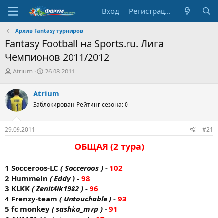
Вход
Регистрация
Архив Fantasy турниров
Fantasy Football на Sports.ru. Лига
Чемпионов 2011/2012
А
Д
Atrium
26.08.2011
в
а
т
т
Atrium
о
а
Заблокирован
Рейтинг сезона: 0
р
н
т
а
е
ч
29.09.2011
#21
м
а
ы
л
ОБЩАЯ (2 тура)
а
1 Socceroos-LC
( Socceroos )
-
102
2 Hummeln
( Eddy )
-
98
3 KLKK
( Zenit4ik1982 )
-
96
4 Frenzy-team
( Untouchable )
-
93
5 fc monkey
( sashka_mvp )
-
91