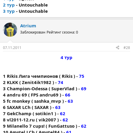
2 тур
- Untouchable
3 тур
- Untouchable
Atrium
Заблокирован
Рейтинг сезона: 0
07.11.2011
#28
4 тур
1 Rikis Лига чемпионов ( Rikis ) -
75
2 KLKK ( Zenit4ik1982 ) -
74
3 Champion-Odessa ( SuperVlad ) -
69
4 andru 69 ( FPS andru69 ) -
66
5 fc monkey ( sashka_mvp ) -
63
6 SAXAR LCh ( SAXAR ) -
63
7 GekChamp ( sotikin1 ) -
62
8 vl2011-12.ru ( vik2007 ) -
62
9 Milanello 7 cups! ( FunGattuso ) -
62
10 Amstel LCh ( Amstel84 ) -
61