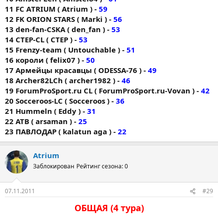
11 FC AТRIUM ( Atrium ) -
59
12 FK ORION STARS ( Markі ) -
56
13 den-fan-CSKA ( den_fan ) -
53
14 CTEP-CL ( CTEP ) -
53
15 Frenzy-team ( Untouchable ) -
51
16 короли ( felix07 ) -
50
17 Армейцы красавцы ( ODESSA-76 ) -
49
18 Archer82LCh ( archer1982 ) -
46
19 ForumProSport.ru CL ( ForumProSport.ru-Vovan ) -
42
20 Socceroos-LC ( Socceroos ) -
36
21 Hummeln ( Eddy ) -
31
22 ATB ( arsaman ) -
25
23 ПАВЛОДАР ( kalatun aga ) -
22
Atrium
Заблокирован
Рейтинг сезона: 0
07.11.2011
#29
ОБЩАЯ (4 тура)