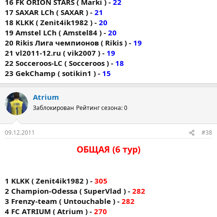
16 FK ORION STARS ( Markі ) -
22
17 SAXAR LCh ( SAXAR ) -
21
18 KLKK ( Zenit4ik1982 ) -
20
19 Amstel LCh ( Amstel84 ) -
20
20 Rikis Лига чемпионов ( Rikis ) -
19
21 vl2011-12.ru ( vik2007 ) -
19
22 Socceroos-LC ( Socceroos ) -
18
23 GekChamp ( sotikin1 ) -
15
Atrium
Заблокирован
Рейтинг сезона: 0
09.12.2011
#38
ОБЩАЯ (6 тур)
1 KLKK ( Zenit4ik1982 ) -
305
2 Champion-Odessa ( SuperVlad ) -
282
3 Frenzy-team ( Untouchable ) -
282
4 FC AТRIUM ( Atrium ) -
270