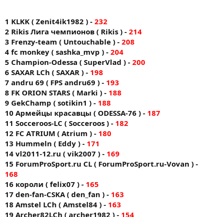
1 KLKK ( Zenit4ik1982 ) -
232
2 Rikis Лига чемпионов ( Rikis ) -
214
3 Frenzy-team ( Untouchable ) -
208
4 fc monkey ( sashka_mvp ) -
204
5 Champion-Odessa ( SuperVlad ) -
200
6 SAXAR LCh ( SAXAR ) -
198
7 andru 69 ( FPS andru69 ) -
193
8 FK ORION STARS ( Markі ) -
188
9 GekChamp ( sotikin1 ) -
188
10 Армейцы красавцы ( ODESSA-76 ) -
187
11 Socceroos-LC ( Socceroos ) -
182
12 FC AТRIUM ( Atrium ) -
180
13 Hummeln ( Eddy ) -
171
14 vl2011-12.ru ( vik2007 ) -
169
15 ForumProSport.ru CL ( ForumProSport.ru-Vovan ) -
168
16 короли ( felix07 ) -
165
17 den-fan-CSKA ( den_fan ) -
163
18 Amstel LCh ( Amstel84 ) -
163
19 Archer82LCh ( archer1982 ) -
154