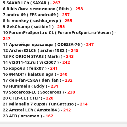
5 SAXAR LCh ( SAXAR ) -
267
6 Rikis Лига чемпионов ( Rikis ) -
258
7 andru 69 ( FPS andru69 ) -
257
8 fc monkey ( sashka_mvp ) -
255
9 GekChamp ( sotikin1 ) -
255
10 ForumProSport.ru CL ( ForumProSport.ru-Vovan ) -
247
11 Армейцы красавцы ( ODESSA-76 ) -
247
12 Archer82LCh ( archer1982 ) -
245
13 FK ORION STARS ( Markі ) -
243
14 vl2011-12.ru ( vik2007 ) -
242
15 короли ( felix07 ) -
241
16 #ИМЯ? ( kalatun aga ) -
240
17 den-fan-CSKA ( den_fan ) -
232
18 Hummeln ( Eddy ) -
231
19 Socceroos-LC ( Socceroos ) -
230
20 CTEP-CL ( CTEP ) -
228
21 Milanello 7 cups! ( FunGattuso ) -
214
22 Amstel LCh ( Amstel84 ) -
212
23 ATB ( arsaman ) -
162