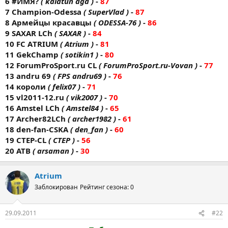
6 #ИМЯ?
( kalatun aga )
-
87
7 Champion-Odessa
( SuperVlad )
-
87
8 Армейцы красавцы
( ODESSA-76 )
-
86
9 SAXAR LCh
( SAXAR )
-
84
10 FC AТRIUM
( Atrium )
-
81
11 GekChamp
( sotikin1 )
-
80
12 ForumProSport.ru CL
( ForumProSport.ru-Vovan )
-
77
13 andru 69
( FPS andru69 )
-
76
14 короли
( felix07 )
-
71
15 vl2011-12.ru
( vik2007 )
-
70
16 Amstel LCh
( Amstel84 )
-
65
17 Archer82LCh
( archer1982 )
-
61
18 den-fan-CSKA
( den_fan )
-
60
19 CTEP-CL
( CTEP )
-
56
20 ATB
( arsaman )
-
30
Atrium
Заблокирован
Рейтинг сезона: 0
29.09.2011
#22