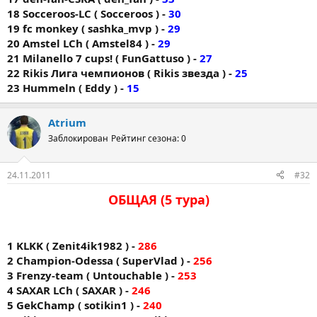
18 Socceroos-LC ( Socceroos ) -
30
19 fc monkey ( sashka_mvp ) -
29
20 Amstel LCh ( Amstel84 ) -
29
21 Milanello 7 cups! ( FunGattuso ) -
27
22 Rikis Лига чемпионов ( Rikis звезда ) -
25
23 Hummeln ( Eddy ) -
15
Atrium
Заблокирован
Рейтинг сезона: 0
24.11.2011
#32
ОБЩАЯ (5 тура)
1 KLKK ( Zenit4ik1982 ) -
286
2 Champion-Odessa ( SuperVlad ) -
256
3 Frenzy-team ( Untouchable ) -
253
4 SAXAR LCh ( SAXAR ) -
246
5 GekChamp ( sotikin1 ) -
240