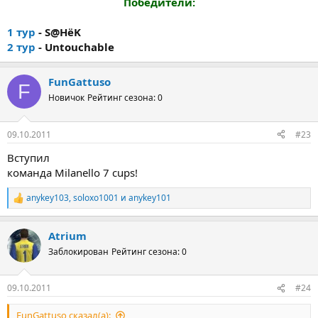
Победители:
1 тур
- S@HёK
2 тур
- Untouchable
FunGattuso
F
Новичок
Рейтинг сезона: 0
09.10.2011
#23
Вступил
команда Milanello 7 cups!
anykey103
,
soloxo1001
и
anykey101
Р
е
а
Atrium
к
ц
Заблокирован
Рейтинг сезона: 0
и
и
:
09.10.2011
#24
FunGattuso сказал(а):