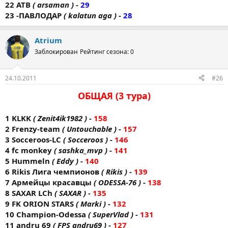
22 ATB
( arsaman )
-
29
23 -ПАВЛОДАР
( kalatun aga )
-
28
Atrium
Заблокирован
Рейтинг сезона: 0
24.10.2011
#26
ОБЩАЯ (3 тура)
1 KLKK
( Zenit4ik1982 )
-
158
2 Frenzy-team
( Untouchable )
-
157
3 Socceroos-LC
( Socceroos )
-
146
4 fc monkey
( sashka_mvp )
-
141
5 Hummeln
( Eddy )
-
140
6 Rikis Лига чемпионов
( Rikis )
-
139
7 Армейцы красавцы
( ODESSA-76 )
-
138
8 SAXAR LCh
( SAXAR )
-
135
9 FK ORION STARS
( Markі )
-
132
10 Champion-Odessa
( SuperVlad )
-
131
11 andru 69
( FPS andru69 )
-
127