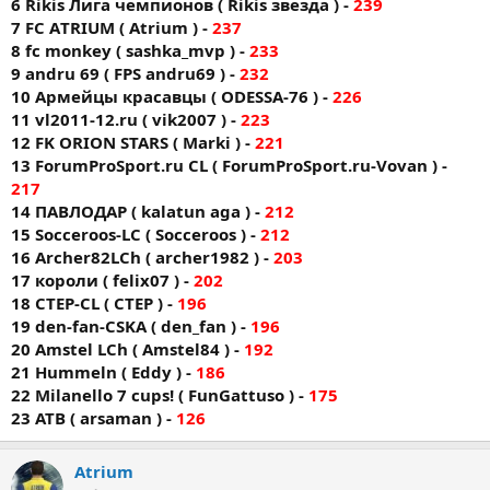
6 Rikis Лига чемпионов ( Rikis звезда ) -
239
7 FC AТRIUM ( Atrium ) -
237
8 fc monkey ( sashka_mvp ) -
233
9 andru 69 ( FPS andru69 ) -
232
10 Армейцы красавцы ( ODESSA-76 ) -
226
11 vl2011-12.ru ( vik2007 ) -
223
12 FK ORION STARS ( Markі ) -
221
13 ForumProSport.ru CL ( ForumProSport.ru-Vovan ) -
217
14 ПАВЛОДАР ( kalatun aga ) -
212
15 Socceroos-LC ( Socceroos ) -
212
16 Archer82LCh ( archer1982 ) -
203
17 короли ( felix07 ) -
202
18 CTEP-CL ( CTEP ) -
196
19 den-fan-CSKA ( den_fan ) -
196
20 Amstel LCh ( Amstel84 ) -
192
21 Hummeln ( Eddy ) -
186
22 Milanello 7 cups! ( FunGattuso ) -
175
23 ATB ( arsaman ) -
126
Atrium