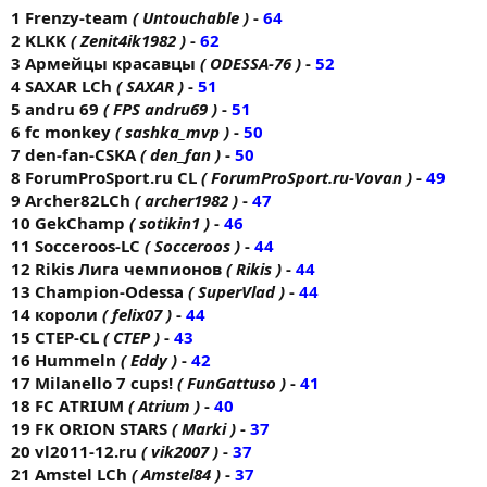
1 Frenzy-team
( Untouchable )
-
64
2 KLKK
( Zenit4ik1982 )
-
62
3 Армейцы красавцы
( ODESSA-76 )
-
52
4 SAXAR LCh
( SAXAR )
-
51
5 andru 69
( FPS andru69 )
-
51
6 fc monkey
( sashka_mvp )
-
50
7 den-fan-CSKA
( den_fan )
-
50
8 ForumProSport.ru CL
( ForumProSport.ru-Vovan )
-
49
9 Archer82LCh
( archer1982 )
-
47
10 GekChamp
( sotikin1 )
-
46
11 Socceroos-LC
( Socceroos )
-
44
12 Rikis Лига чемпионов
( Rikis )
-
44
13 Champion-Odessa
( SuperVlad )
-
44
14 короли
( felix07 )
-
44
15 CTEP-CL
( CTEP )
-
43
16 Hummeln
( Eddy )
-
42
17 Milanello 7 cups!
( FunGattuso )
-
41
18 FC AТRIUM
( Atrium )
-
40
19 FK ORION STARS
( Markі )
-
37
20 vl2011-12.ru
( vik2007 )
-
37
21 Amstel LCh
( Amstel84 )
-
37