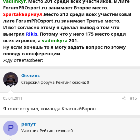
vadimkyr.
Место 201 среди всех участников. В лиге
ForumPROsport.ru занимает Второе место.
SpartakБарнаул.
Место 312 среди всех участников.В
лиге ForumPROsport.ru занимает Третье место.
И вот согласно этому я сделал вывод о том что
выиграл
Rikis
. Потому что у него 175 место среди
всех игроков, а
vadimkyra
201.
Ну если хочешь то я могу задать вопрос по этому
поводу в конференции.
Жду ответа:sbeer:
Феликс
Старожил форума
Рейтинг сезона: 0
05.04.2011
#15
Я тоже вступил, команда КрасныйБарон
репут
Р
Участник
Рейтинг сезона: 0