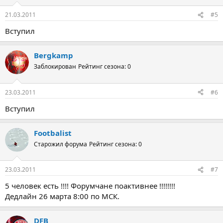
и
:
21.03.2011
#5
Вступил
Bergkamp
Заблокирован
Рейтинг сезона: 0
23.03.2011
#6
Вступил
Footbalist
Старожил форума
Рейтинг сезона: 0
23.03.2011
#7
5 человек есть !!!! Форумчане поактивнее !!!!!!!!
Дедлайн 26 марта 8:00 по МСК.
DFB