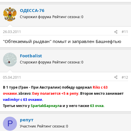
ОДЕССА-76
Старожил форума
Рейтинг сезона: 0
26.03.2011
#11
"Обтекаемый рыдван" помыт и заправлен Башнефтью
Footbalist
Старожил форума
Рейтинг сезона: 0
05.04.2011
#12
В 1 туре (Гран - При Австралии) победу одержал
Riks c 63
очками.
:sbravo:
Ему полагается +5 в репу.
Второе место занимает
vadimkyr c 63 очками.
Третье место у
SpartakБарнаул
а и у него также
63 очка.
репут
Р
Участник
Рейтинг сезона: 0