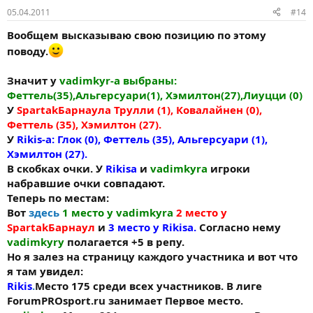
05.04.2011
#14
Вообщем высказываю свою позицию по этому
поводу.
Значит у
vadimkyr-а выбраны:
Феттель(35),Альгерсуари(1), Хэмилтон(27),Лиуцци (0)
У
SpartakБарнаула Трулли (1), Ковалайнен (0),
Феттель (35), Хэмилтон (27).
У
Rikis-a: Глок (0), Феттель (35), Альгерсуари (1),
Хэмилтон (27).
В скобках очки. У
Rikisa
и
vadimkyra
игроки
набравшие очки совпадают.
Теперь по местам:
Вот
здесь
1 место у vadimkyra
2 место у
SpartakБарнаул
и
3 место у Rikisa.
Согласно нему
vadimkyry
полагается +5 в репу.
Но я залез на страницу каждого участника и вот что
я там увидел:
Rikis
.
Место 175 среди всех участников. В лиге
ForumPROsport.ru занимает Первое место.