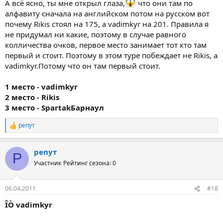
А всё ясно, ты мне открыл глаза,
что они там по
…я специально перечислил( а это неполный список) откуда эти
алфавиту сначала на английском потом на русском вот
места у
почему Rikis стоял на 175, а vadimkyr на 201. Правила я
игроков – т.е. начинается с названий команд цифры,далее
не придумал ни какие, поэтому в случае равного
названия по
колличества очков, первое место занимает тот кто там
алфавиту на английском , ну и потом на русском, - если ты
считаешь,
первый и стоит. Поэтому в этом туре побеждает не Rikis, a
что Ред Булл окрыляет! играет хуже, чем Rikis-F1,то это не так –
vadimkyr.Потому что он там первый стоит.
сыграли ровно у Рикиса, правда отобрали очко за глока, а то
всё было бы
1 место - vadimkyr
проще.Почему у Вадимкура 1 позиция – не знаю.
2 место - Rikis
Не трать время на конференции, тебе не ответят ,а создай
3 место - SpartakБарнаул
правила сам!
………………………………………….
репут
В данном туре ты можешь не давать этот пятак никому,а
Р
оставить на
е
следующую гонку, кто из 3-их наберёт больше очков – тому и
а
репут
к
приплюсуешь или поступить, как хочешь – ты ведущий тебе и
Р
ц
правила
Участник
Рейтинг сезона: 0
и
составлять. В других конкурсах, при равенстве, прибавляют,
и
тому у кого
:
общий зачёт по форуму больше –ох придётся тебе повозиться
06.04.2011
#18
! :sbeer:
ÎÒ vadimkyr