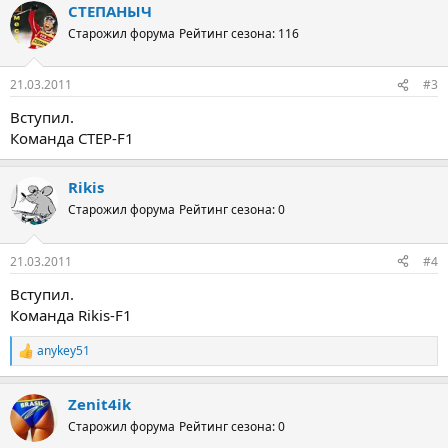
СТЕПАНЫЧ
к
ц
Старожил форума
Рейтинг сезона: 116
и
и
:
21.03.2011
#3
Вступил.
Команда CTEP-F1
Rikis
Старожил форума
Рейтинг сезона: 0
21.03.2011
#4
Вступил.
Команда Rikis-F1
anykey51
Р
е
а
Zenit4ik
к
ц
Старожил форума
Рейтинг сезона: 0
и