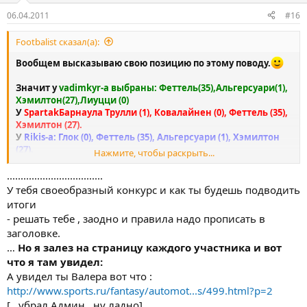
06.04.2011
#16
Footbalist сказал(а):
Вообщем высказываю свою позицию по этому поводу.
Значит у
vadimkyr-а выбраны: Феттель(35),Альгерсуари(1),
Хэмилтон(27),Лиуцци (0)
У
SpartakБарнаула Трулли (1), Ковалайнен (0), Феттель (35),
Хэмилтон (27).
У
Rikis-a: Глок (0), Феттель (35), Альгерсуари (1), Хэмилтон
(27).
Нажмите, чтобы раскрыть...
В скобках очки. У
Rikisa
и
vadimkyra
игроки набравшие
очки совпадают.
...................................
Теперь по местам:
У тебя своеобразный конкурс и как ты будешь подводить
Вот
здесь
1 место у vadimkyra
2 место у SpartakБарнаул
и
3
итоги
место у Rikisa.
Согласно нему
vadimkyry
полагается +5 в
- решать тебе , заодно и правила надо прописать в
репу.
заголовке.
Но я залез на страницу каждого участника и вот что я там
…
Но я залез на страницу каждого участника и вот
увидел:
Rikis
.
Место 175 среди всех участников. В лиге
что я там увидел:
ForumPROsport.ru занимает Первое место.
А увидел ты Валера вот что :
vadimkyr.
Место 201 среди всех участников. В лиге
http://www.sports.ru/fantasy/automot...s/499.html?p=2
ForumPROsport.ru занимает Второе место.
[...убрал Админ , ну ладно]