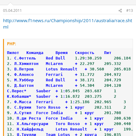
05.04.2011
#13
http://www.f1news.ru/Championship/2011/australia/race.sht
ml
PHP:
1.
 С
.
Феттель 	Red Bull 	
1.29
:
30.259
206.184
2.
 Л
.
Хэмилтон 	McLaren 	
+
22.297
205.332
2
3.
 В
.
Петров 	Lotus Renault 	
+
30.560
205.018
4.
 Ф
.
Алонсо 	Ferrari 	
+
31.772
204.972
3
5.
 М
.
Уэббер 	Red Bull 	
+
38.171
204.729
3
6.
 Д
.
Баттон 	McLaren 	
+
54.304
204.120
3
С
.
Перес
*
 	Sauber 	
+
1
:
05.845
203.687
1
К
.
Кобаяши
*
 	Sauber 	
+
1
:
16.872
203.275
2
7.
 Ф
.
Масса 	Ferrari 	
+
1
:
25.186
202.965
3
8.
 С
.
Буэми 	Toro Rosso 	
+
1
 круг 	
202.311
2
9.
 А
.
Сутил 	Force India 	
+
1
 круг 	
201.708
2
10.
 П
.
ди Реста 	Force India 	
+
1
 круг 	
200.630
11.
 Х
.
Альгерсуари 	Toro Rosso 	
+
1
 круг 	
200.440
12.
 Н
.
Хайдфельд 	Lotus Renault 	
+
1
 круг 	
199.8
13.
 Я
.
Трулли 	Team Lotus 	
+
2
 круга 	
196.035
2