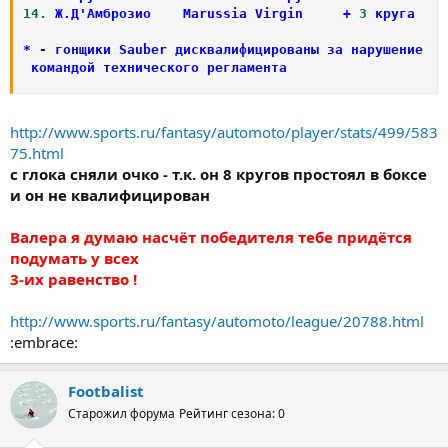
14.
 Ж
.
Д'Амброзио 	Marussia Virgin 	
+
3
 круга 	
1
*
-
 гонщики Sauber дисквалифицированы за нарушение

 командой технического регламента
http://www.sports.ru/fantasy/automoto/player/stats/499/583
75.html
с глока сняли очко - т.к. он 8 кругов простоял в боксе
и он не квалифицирован
Валера я думаю насчёт победителя тебе придётся
подумать у всех
3-их равенство !
http://www.sports.ru/fantasy/automoto/league/20788.html
:embrace:
Footbalist
Старожил форума
Рейтинг сезона: 0