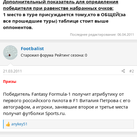
Дополнительный показатель для определения
победителя при равенстве набранных очков:
1 место в туре присуждается тому,кто в ОБЩЕЙ(за
все прошедшие туры) таблице стоит выше
оппонентов.
Последнее редактирование:
06.04.2011
Footbalist
Старожил форума
Рейтинг сезона: 0
21.03.2011
#2
Призы
Победитель Fantasy Formula-1 получит атрибутику от
первого российского пилота в F1 Виталия Петрова с его
автографом, а игроки, занявшие второе и третье места
получат футболки Sports.ru.
anykey51
Р
е
а