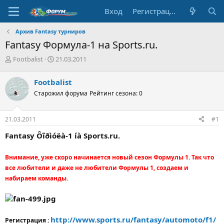
Вход
Регистрация
Архив Fantasy турниров
Fantasy Формула-1 на Sports.ru.
А
Д
Footbalist
21.03.2011
в
а
т
т
Footbalist
о
а
Старожил форума
Рейтинг сезона: 0
р
н
т
а
е
ч
21.03.2011
#1
м
а
ы
л
Fantasy Ôîðìóëà-1 íà Sports.ru.
а
Внимание, уже скоро начинается новый сезон Формулы 1. Так что
все любители и даже не любители Формулы 1, создаем и
набираем команды.
http://www.sports.ru/fantasy/automoto/f1/
Регистрация :