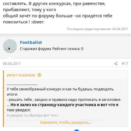
составлять. В других конкурсах, при равенстве,
прибавляют, тому у кого
общий зачёт по форуму больше –ох придётся тебе
повозиться ! :sbeer:
Последнее редактирование:
06.04.2011
Footbalist
Старожил форума
Рейтинг сезона: 0
06.04.2011
#17
репут сказал(а):
...................................
У тебя своеобразный конкурс и как ты будешь подводить
итоги
- решать тебе , заодно и правила надо прописать в заголовке.
…
Но я залез на страницу каждого участника и вот что я
там увидел:
А увидел ты Валера вот что :
http://www.sports.ru/fantasy/automot...s/499.html?p=2
Нажмите, чтобы раскрыть...
[не надо вставлять битые ссылки]