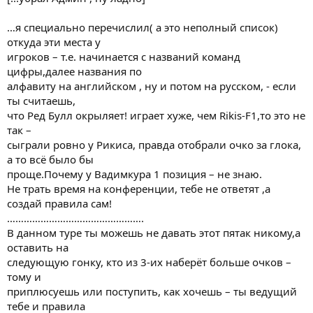
SpartakБарнаул.
Место 312 среди всех участников.В лиге
ForumPROsport.ru занимает Третье место.
…я специально перечислил( а это неполный список)
И вот согласно этому я сделал вывод о том что выиграл
Rikis
. Потому что у него 175 место среди всех игроков, а
откуда эти места у
vadimkyra
201.
игроков – т.е. начинается с названий команд
Ну если хочешь то я могу задать вопрос по этому поводу в
цифры,далее названия по
конференции.
алфавиту на английском , ну и потом на русском, - если
Жду ответа:sbeer:
ты считаешь,
что Ред Булл окрыляет! играет хуже, чем Rikis-F1,то это не
так –
сыграли ровно у Рикиса, правда отобрали очко за глока,
а то всё было бы
проще.Почему у Вадимкура 1 позиция – не знаю.
Не трать время на конференции, тебе не ответят ,а
создай правила сам!
………………………………………….
В данном туре ты можешь не давать этот пятак никому,а
оставить на
следующую гонку, кто из 3-их наберёт больше очков –
тому и
приплюсуешь или поступить, как хочешь – ты ведущий
тебе и правила