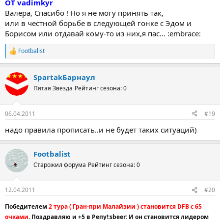
ОТ vadimkyr
Валера, Спасибо ! Но я не могу принять так,
или в честной борьбе в следующей гонке с Эдом и
Борисом или отдавай кому-то из них,я пас... :embrace:
Footbalist
Р
е
а
SpartakБарнаул
к
ц
Пятая Звезда
Рейтинг сезона: 0
и
и
:
06.04.2011
#19
надо правила прописать..и не будет таких ситуаций)
Footbalist
Старожил форума
Рейтинг сезона: 0
12.04.2011
#20
Победителем
2 тура ( Гран-при Малайзии ) становится DFB с 65
очками
. Поздравляю и +5 в Репу!:sbeer: И он становится лидером