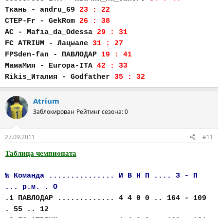
Ткань - andru_69
23 : 22
CTEP-Fr - GekRom
26 : 38
AC - Mafia_da_Odessa
29 : 31
FC_АTRIUM - Лацыале
31 : 27
FPSden-fan - ПАВЛОДАР
19 : 41
МамаМия - Europa-ITA
42 : 33
Rikis_Италия - Godfather
35 : 32
Atrium
Заблокирован
Рейтинг сезона: 0
27.09.2011
#11
Таблица чемпионата
№ Команда ............... И В Н П .... З - П
... р.м. . О
.1 ПАВЛОДАР ............. 4 4 0 0 .. 164 - 109
. 55 .. 12