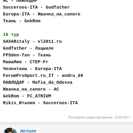
AC - ПАВЛОДАР
Socceroos-ITA - Godfather
Europa-ITA - Жвачка_на_сапоге
Ткань - GekRom
19 тур
SAXARitaly - vl2011.ru
Godfather - Лацыале
FPSden-fan - Ткань
МамаМия - CTEP-Fr
Челентаны - Europa-ITA
ForumProSport.ru_IT - andru_69
ПАВЛОДАР - Mafia_da_Odessa
Жвачка_на_сапоге - AC
GekRom - FC_АTRIUM
Rikis_Италия - Socceroos-ITA
Последнее редактирование:
10.09.2011
Atrium