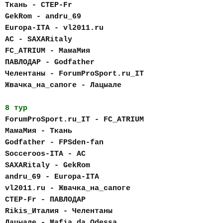
Ткань - CTEP-Fr
GekRom - andru_69
Europa-ITA - vl2011.ru
AC - SAXARitaly
FC_АTRIUM - МамаМия
ПАВЛОДАР - Godfather
Челентаны - ForumProSport.ru_IT
Жвачка_на_сапоге - Лацыале
8 тур
ForumProSport.ru_IT - FC_АTRIUM
МамаМия - Ткань
Godfather - FPSden-fan
Socceroos-ITA - AC
SAXARitaly - GekRom
andru_69 - Europa-ITA
vl2011.ru - Жвачка_на_сапоге
CTEP-Fr - ПАВЛОДАР
Rikis_Италия - Челентаны
Лацыале - Mafia_da_Odessa