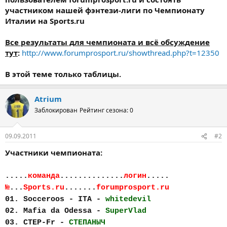
участником нашей фэнтези-лиги по Чемпионату
Италии на Sports.ru
Все результаты для чемпионата и всё обсуждение
тут
:
http://www.forumprosport.ru/showthread.php?t=12350
В этой теме только таблицы.
Atrium
Заблокирован
Рейтинг сезона: 0
09.09.2011
#2
Участники чемпионата:
.....
команда
..............
логин
.....
№
...
Sports.ru
.......
forumprosport.ru
01. Socceroos - ITA -
whitedevil
02. Mafia da Odessa -
SuperVlad
03. CTEP-Fr -
СТЕПАНЫЧ