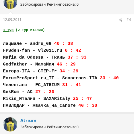
Заблокирован
Рейтинг сезона: 0
12.09.2011
#4
1 тур
(2 тур Италия)
Лацыале - andru_69
40 : 38
FPSden-fan - vl2011.ru
0 : 42
Mafia_da_Odessa - Ткань
37 : 33
Godfather - МамаМия
46 : 29
Europa-ITA - CTEP-Fr
34 : 29
ForumProSport.ru_IT - Socceroos-ITA
33 : 40
Челентаны - FC_АTRIUM
31 : 41
GekRom - AC
27 : 26
Rikis_Италия - SAXARitaly
25 : 47
ПАВЛОДАР - Жвачка_на_сапоге
46 : 30
Atrium
Заблокирован
Рейтинг сезона: 0