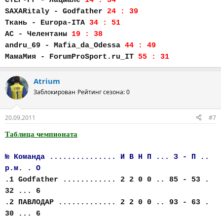
CTEP-Fr - Лацыале
14 : 34
SAXARitaly - Godfather
24 : 39
Ткань - Europa-ITA
34 : 51
AC - Челентаны
19 : 38
andru_69 - Mafia_da_Odessa
44 : 49
МамаМия - ForumProSport.ru_IT
55 : 31
Atrium
Заблокирован
Рейтинг сезона: 0
20.09.2011
#7
Таблица чемпионата
№ Команда ............... И В Н П ... З - П ..
р.м. . О
.1 Godfather ............ 2 2 0 0 .. 85 - 53 .
32 ... 6
.2 ПАВЛОДАР ............. 2 2 0 0 .. 93 - 63 .
30 ... 6