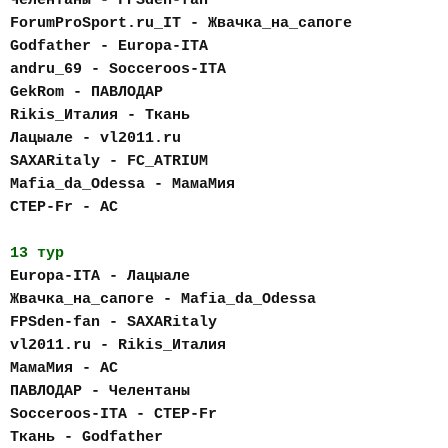
Челентаны - FPSden-fan
ForumProSport.ru_IT - Жвачка_на_сапоге
Godfather - Europa-ITA
andru_69 - Socceroos-ITA
GekRom - ПАВЛОДАР
Rikis_Италия - Ткань
Лацыале - vl2011.ru
SAXARitaly - FC_АTRIUM
Mafia_da_Odessa - МамаМия
CTEP-Fr - AC
13 тур
Europa-ITA - Лацыале
Жвачка_на_сапоге - Mafia_da_Odessa
FPSden-fan - SAXARitaly
vl2011.ru - Rikis_Италия
МамаМия - AC
ПАВЛОДАР - Челентаны
Socceroos-ITA - CTEP-Fr
Ткань - Godfather