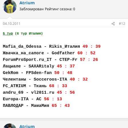
Atrium
Заблокирован
Рейтинг сезона: 0
04.10.2011
#12
5 тур
(6 тур Италия)
Mafia_da_Odessa - Rikis_Италия
49 : 39
Жвачка_на_сапоге - Godfather
60 : 52
ForumProSport.ru_IT - CTEP-Fr
57 : 26
Лацыале - SAXARitaly
45 : 37
GekRom - FPSden-fan
50 : 48
Челентаны - Socceroos-ITA
40 : 32
FC_АTRIUM - Ткань
68 : 33
andru_69 - vl2011.ru
45 : 56
Europa-ITA - AC
56 : 13
ПАВЛОДАР - МамаМия
65 : 43
Atrium