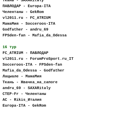
Ткань - SAXARitaly
ПАВЛОДАР - Europa-ITA
Челентаны - GekRom
vl2011.ru - FC_АTRIUM
МамаМия - Socceroos-ITA
Godfather - andru_69
FPSden-fan - Mafia_da_Odessa
16 тур
FC_АTRIUM - ПАВЛОДАР
vl2011.ru - ForumProSport.ru_IT
Socceroos-ITA - FPSden-fan
Mafia_da_Odessa - Godfather
Лацыале - МамаМия
Ткань - Жвачка_на_сапоге
andru_69 - SAXARitaly
CTEP-Fr - Челентаны
AC - Rikis_Италия
Europa-ITA - GekRom