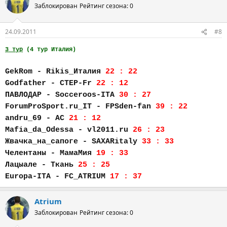
Заблокирован
Рейтинг сезона: 0
24.09.2011
#8
3 тур
(4 тур Италия)
GekRom - Rikis_Италия
22 : 22
Godfather - CTEP-Fr
22 : 12
ПАВЛОДАР - Socceroos-ITA
30 : 27
ForumProSport.ru_IT - FPSden-fan
39 : 22
andru_69 - AC
21 : 12
Mafia_da_Odessa - vl2011.ru
26 : 23
Жвачка_на_сапоге - SAXARitaly
33 : 33
Челентаны - МамаМия
19 : 33
Лацыале - Ткань
25 : 25
Europa-ITA - FC_АTRIUM
17 : 37
Atrium
Заблокирован
Рейтинг сезона: 0