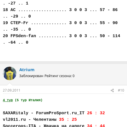
. -27 .. 1
18 AC ................... 3 0 0 3 ... 57 - 86
.. -29 .. 0
19 CTEP-Fr .............. 3 0 0 3 ... 55 - 90
.. -35 .. 0
20 FPSden-fan ........... 3 0 0 3 ... 50 - 114
. -64 .. 0
Atrium
Заблокирован
Рейтинг сезона: 0
27.09.2011
#10
4 тур
(5 тур Италия)
SAXARitaly - ForumProSport.ru_IT
26 : 32
vl2011.ru - Челентаны
35 : 25
Socceroos-ITA - Жвачка_на_сапоге
34 : 44