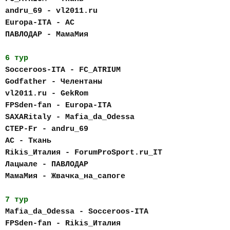
andru_69 - vl2011.ru
Europa-ITA - AC
ПАВЛОДАР - МамаМия
6 тур
Socceroos-ITA - FC_АTRIUM
Godfather - Челентаны
vl2011.ru - GekRom
FPSden-fan - Europa-ITA
SAXARitaly - Mafia_da_Odessa
CTEP-Fr - andru_69
AC - Ткань
Rikis_Италия - ForumProSport.ru_IT
Лацыале - ПАВЛОДАР
МамаМия - Жвачка_на_сапоге
7 тур
Mafia_da_Odessa - Socceroos-ITA
FPSden-fan - Rikis_Италия