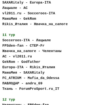
SAXARitaly - Europa-ITA
Лацыале - AC
vl2011.ru - Socceroos-ITA
МамаМия - GekRom
Rikis_Италия - Жвачка_на_сапоге
11 тур
Socceroos-ITA - Лацыале
FPSden-fan - CTEP-Fr
Жвачка_на_сапоге - Челентаны
AC - vl2011.ru
GekRom - Godfather
Europa-ITA - Rikis_Италия
МамаМия - SAXARitaly
FC_АTRIUM - Mafia_da_Odessa
ПАВЛОДАР - andru_69
Ткань - ForumProSport.ru_IT
12 тур