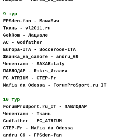
9 тур
FPSden-fan - МамаМия
Ткань - vl2011.ru
GekRom - Лацыале
AC - Godfather
Europa-ITA - Socceroos-ITA
Жвачка_на_сапоге - andru_69
Челентаны - SAXARitaly
ПАВЛОДАР - Rikis_Италия
FC_АTRIUM - CTEP-Fr
Mafia_da_Odessa - ForumProSport.ru_IT
10 тур
ForumProSport.ru_IT - ПАВЛОДАР
Челентаны - Ткань
Godfather - FC_АTRIUM
CTEP-Fr - Mafia_da_Odessa
andru_69 - FPSden-fan