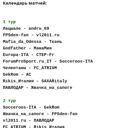
Календарь матчей:
1 тур
Лацыале - andru_69
FPSden-fan - vl2011.ru
Mafia_da_Odessa - Ткань
Godfather - МамаМия
Europa-ITA - CTEP-Fr
ForumProSport.ru_IT - Socceroos-ITA
Челентаны - FC_АTRIUM
GekRom - AC
Rikis_Италия - SAXARitaly
ПАВЛОДАР - Жвачка_на_сапоге
2 тур
Socceroos-ITA - GekRom
Жвачка_на_сапоге - FPSden-fan
vl2011.ru - ПАВЛОДАР
FC_АTRIUM - Rikis_Италия