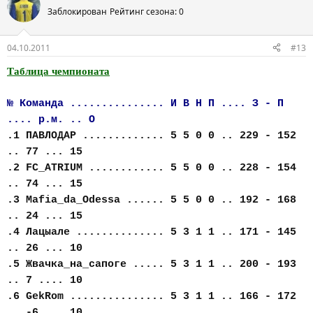
Заблокирован
Рейтинг сезона: 0
04.10.2011
#13
Таблица чемпионата
№ Команда ............... И В Н П .... З - П
.... р.м. .. О
.1 ПАВЛОДАР ............. 5 5 0 0 .. 229 - 152
.. 77 ... 15
.2 FC_АTRIUM ............ 5 5 0 0 .. 228 - 154
.. 74 ... 15
.3 Mafia_da_Odessa ...... 5 5 0 0 .. 192 - 168
.. 24 ... 15
.4 Лацыале .............. 5 3 1 1 .. 171 - 145
.. 26 ... 10
.5 Жвачка_на_сапоге ..... 5 3 1 1 .. 200 - 193
.. 7 .... 10
.6 GekRom ............... 5 3 1 1 .. 166 - 172
.. -6 ... 10