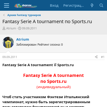
Вход
Регистрация
Архив Fantasy турниров
Fantasy Serie A tournament по Sports.ru
А
Д
Atrium
09.09.2011
в
а
т
т
Atrium
о
а
Заблокирован
Рейтинг сезона: 0
р
н
т
а
е
ч
09.09.2011
#1
м
а
ы
л
Fantasy Serie A tournament ïî Sports.ru
а
Fantasy Serie A tournament
по Sports.ru
(индивидуальный)
Чтоб стать участником Фэнтези Итальянский
чемпионат, нужно быть зарегистрированным
пользователем forumprosport.ru и состоять