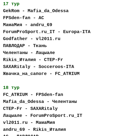
17 тур
GekRom - Mafia_da_Odessa
FPSden-fan - AC
МамаМия - andru_69
ForumProSport.ru_IT - Europa-ITA
Godfather - vl2011.ru
ПАВЛОДАР - Ткань
Челентаны - Лацыале
Rikis_Италия - CTEP-Fr
SAXARitaly - Socceroos-ITA
Жвачка_на_сапоге - FC_АTRIUM
18 тур
FC_АTRIUM - FPSden-fan
Mafia_da_Odessa - Челентаны
CTEP-Fr - SAXARitaly
Лацыале - ForumProSport.ru_IT
vl2011.ru - МамаМия
andru_69 - Rikis_Италия