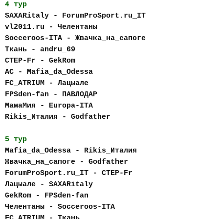
4 тур
SAXARitaly - ForumProSport.ru_IT
vl2011.ru - Челентаны
Socceroos-ITA - Жвачка_на_сапоге
Ткань - andru_69
CTEP-Fr - GekRom
AC - Mafia_da_Odessa
FC_АTRIUM - Лацыале
FPSden-fan - ПАВЛОДАР
МамаМия - Europa-ITA
Rikis_Италия - Godfather
5 тур
Mafia_da_Odessa - Rikis_Италия
Жвачка_на_сапоге - Godfather
ForumProSport.ru_IT - CTEP-Fr
Лацыале - SAXARitaly
GekRom - FPSden-fan
Челентаны - Socceroos-ITA
FC_АTRIUM - Ткань