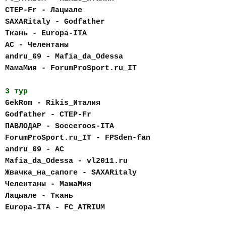
CTEP-Fr - Лацыале
SAXARitaly - Godfather
Ткань - Europa-ITA
AC - Челентаны
andru_69 - Mafia_da_Odessa
МамаМия - ForumProSport.ru_IT
3 тур
GekRom - Rikis_Италия
Godfather - CTEP-Fr
ПАВЛОДАР - Socceroos-ITA
ForumProSport.ru_IT - FPSden-fan
andru_69 - AC
Mafia_da_Odessa - vl2011.ru
Жвачка_на_сапоге - SAXARitaly
Челентаны - МамаМия
Лацыале - Ткань
Europa-ITA - FC_АTRIUM