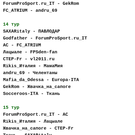
ForumProSport.ru_IT - GekRom
FC_АTRIUM - andru_69
14 тур
SAXARitaly - ПАВЛОДАР
Godfather - ForumProSport.ru_IT
AC - FC_АTRIUM
Лацыале - FPSden-fan
CTEP-Fr - vl2011.ru
Rikis_Италия - МамаМия
andru_69 - Челентаны
Mafia_da_Odessa - Europa-ITA
GekRom - Жвачка_на_сапоге
Socceroos-ITA - Ткань
15 тур
ForumProSport.ru_IT - AC
Rikis_Италия - Лацыале
Жвачка_на_сапоге - CTEP-Fr