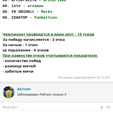
00. Archer82ITA -
archer1982
00. Lete -
arsaman
00. FK ORIONit -
Marks
00. СЕНАТОР -
FunGattuso
Чемпионат проводится в один круг - 19 туров
За победу начисляется - 3 очка
За ничью - 1 очко
за поражение - 0 очков
При равенстве очков учитываются показатели:
- количество побед
- разница мячей
- забитые мячи
Последнее редактирование:
09.10.2011
Atrium
Заблокирован
Рейтинг сезона: 0
09.09.2011
#3