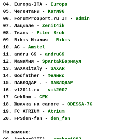
04. Europa-ITA -
Europa
05. Челентаны -
Катя96
06. ForumProSport.ru IT -
admin
07. Лацыале -
Zenit4ik
08. Ткань -
Piter Brok
09. Rikis Италия -
Rikis
10. AC -
Amstel
11. andru 69 -
andru69
12. МамаМия -
SpartakБарнаул
13. SAXARitaly -
SAXAR
14. Godfather -
Феликс
15. ПАВЛОДАР . -
ПАВЛОДАР
16. vl2011.ru -
vik2007
17. GekRom -
GEK
18. Жвачка на сапоге -
ODESSA-76
19. FC АTRIUM -
Atrium
20. FPSden-fan -
den_fan
На замене: