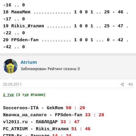
-16 .. 0
18 МамаМия .............. 1 0 0 1 .. 29 - 46 .
-17 .. 0
19 Rikis_Италия ......... 1 0 0 1 .. 25 - 47 .
-22 .. 0
20 FPSden-fan ........... 1 0 0 1 ... 0 - 42 .
-42 .. 0
Atrium
Заблокирован
Рейтинг сезона: 0
20.09.2011
#6
2 тур
(3 тур Италия)
Socceroos-ITA - GekRom
50 : 29
Жвачка_на_сапоге - FPSden-fan
33 : 28
vl2011.ru - ПАВЛОДАР
33 : 47
FC_АTRIUM - Rikis_Италия
51 : 46