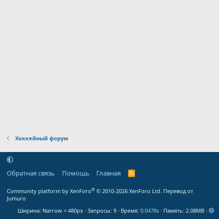
Хоккейный форум
Обратная связь
Помощь
Главная
R
S
S
®
Community platform by XenForo
© 2010-2026 XenForo Ltd.
Перевод от
Jumuro
Ширина
Запросы
9
Время
0.0478s
Память
2.08MB