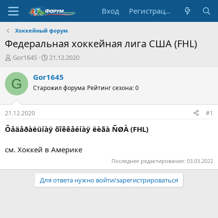
Вход
Регистрация
Хоккейный форум
Федеральная хоккейная лига США (FHL)
А
Д
Gor1645
21.12.2020
в
а
т
т
Gor1645
G
о
а
Старожил форума
Рейтинг сезона: 0
р
н
т
а
е
ч
21.12.2020
#1
м
а
ы
л
Ôåäåðàëüíàÿ õîêêåéíàÿ ëèãà ÑØÀ (FHL)
а
см. Хоккей в Америке
Последнее редактирование:
03.03.2022
Для ответа нужно войти/зарегистрироваться