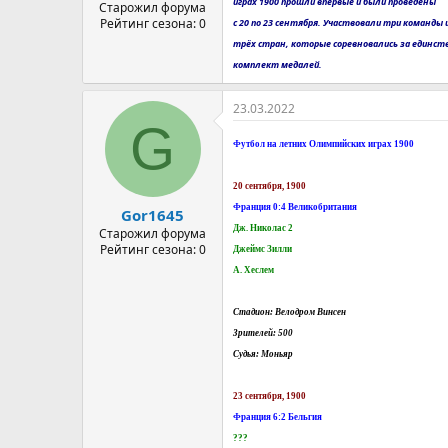
играх 1900 прошли впервые и были проведены
а
Старожил форума
Рейтинг сезона: 0
с 20 по 23 сентября. Участвовали три команды 
трёх стран, которые соревновались за единс
комплект медалей.
23.03.2022
G
Футбол на летних Олимпийских играх 1900
20 сентября, 1900
Франция 0:4 Великобритания
Gor1645
Дж. Николас 2
Старожил форума
Рейтинг сезона: 0
Джеймс Зилли
А. Хеслем
Стадион: Велодром Винсен
Зрителей: 500
Судья: Моньяр
23 сентября, 1900
Франция 6:2 Бельгия
???