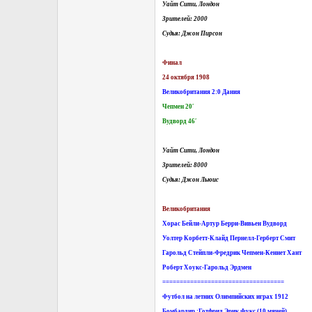
Уайт Сити, Лондон
Зрителей: 2000
Судья: Джон Пирсон
Финал
24 октября 1908
Великобритания 2:0 Дания
Чепмен 20′
Вудворд 46′
Уайт Сити, Лондон
Зрителей: 8000
Судья: Джон Льюис
Великобритания
Хорас Бейли-Артур Берри-Вивьен Вудворд
Уолтер Корбетт-Клайд Пернелл-Герберт Смит
Гарольд Стейпли-Фредрик Чепмен-Кеннет Хант
Роберт Хоукс-Гарольд Эрдмен
===================================
Футбол на летних Олимпийских играх 1912
Бомбардир :Готфрид Эрик Фукс (10 мячей)