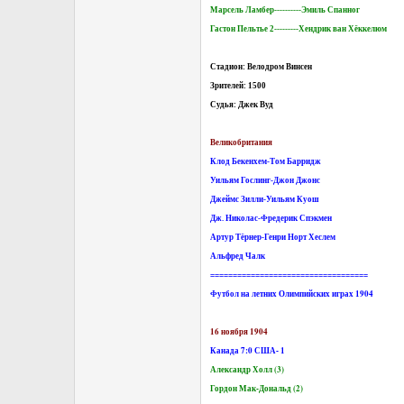
Марсель Ламбер----------Эмиль Спанног
Гастон Пельтье 2---------Хендрик ван Хёккелюм
Стадион: Велодром Винсен
Зрителей: 1500
Судья: Джек Вуд
Великобритания
Клод Бекенхем-Том Барридж
Уильям Гослинг-Джон Джонс
Джеймс Зилли-Уильям Куош
Дж. Николас-Фредерик Спэкмен
Артур Тёрнер-Генри Норт Хеслем
Альфред Чалк
===================================
Футбол на летних Олимпийских играх 1904
16 ноября 1904
Канада 7:0 США- 1
Александр Холл (3)
Гордон Мак-Дональд (2)