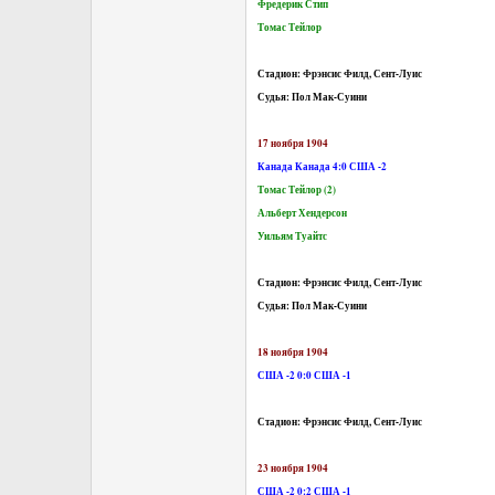
Фредерик Стип
Томас Тейлор
Стадион: Фрэнсис Филд, Сент-Луис
Судья: Пол Мак-Суини
17 ноября 1904
Канада Канада 4:0 США -2
Томас Тейлор (2)
Альберт Хендерсон
Уильям Туайтс
Стадион: Фрэнсис Филд, Сент-Луис
Судья: Пол Мак-Суини
18 ноября 1904
США -2 0:0 США -1
Стадион: Фрэнсис Филд, Сент-Луис
23 ноября 1904
США -2 0:2 США -1