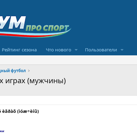
Рейтинг сезона
Что нового
Пользователи
ный футбол
х играх (мужчины)
õ èãðàõ (ìóæ÷èíû)
ких