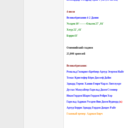
4 июля
Великобритания 4-2 Дания
Уолден 10'--------Ольсен 27', 81'
Хоур 22', 41'
Бэрри 43'
Олимпийский стадион
25,000 зрителей
Великобритания:
Рональд Гилкрист Бребнер-Артур Эгертон Найт
Томас Кристофер Бёрн-Джозеф Дайнс
Эдвард Теренс Ханни-Генри Чарлз Литтлуорт
Дуглас Макуайтер-Гарольд Джон Стэмпер
Иван Гордон Шарп-Гордон Рейри Хор
Гарольд Адриан Уолден-Вив Джон Вудворд (
к)
Артур Берри-Эдвард Гордон Дандес Райт
Главный тренер: Адриан Бирч