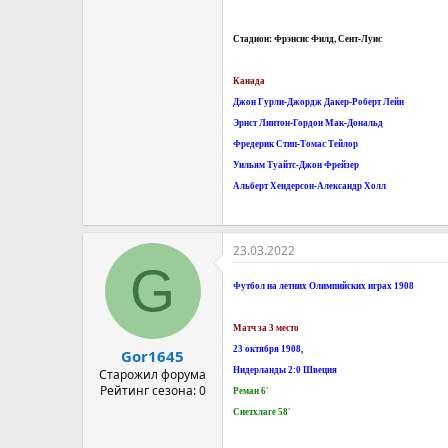
Стадион: Фрэнсис Филд, Сент-Луис
Канада
Джон Гурли-Джордж Дакер-Роберт Лейн
Эрнст Линтон-Гордон Мак-Дональд
Фредерик Стип-Томас Тейлор
Уильям Туайтс-Джон Фрейзер
Альберт Хендерсон-Александр Холл
23.03.2022
G
Футбол на летних Олимпийских играх 1908
Матч за 3 место
23 октября 1908,
Gor1645
Нидерланды 2:0 Швеция
Старожил форума
Рейтинг сезона: 0
Реман 6′
Снетхлаге 58′