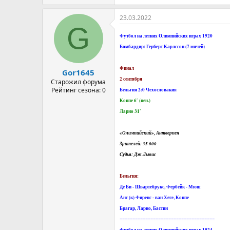
23.03.2022
G
Футбол на летних Олимпийских играх 1920
Бомбардир: Герберт Карлссон (7 мячей)
Финал
Gor1645
2 сентября
Старожил форума
Рейтинг сезона: 0
Бельгия 2:0 Чехословакия
Коппе 6′ (пен.)
Ларно 31′
«Олимпийский», Антверпен
Зрителей: 35 000
Судья: Дж.Льюис
Бельгия:
Де Би - Швартебрукс, Фербейк - Мюш
Анс (к) Фиренс - ван Хеге, Коппе
Брагар, Ларно, Бастин
=====================================
Футбол на летних Олимпийских играх 1924