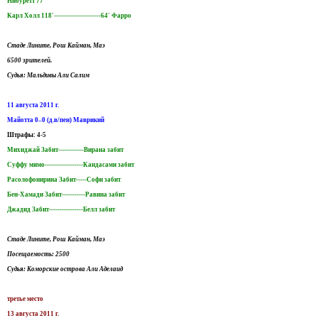
Нибуретт 77'
Карл Холл 118'----------------------64' Фарро
Стаде Лините, Рош Кайман, Маэ
6500 зрителей.
Судья: Мальдивы Али Салим
11 августа 2011 г.
Майотта 0–0 (д.в/пен) Маврикий
Штрафы: 4-5
Михиджай Забит------------Вирана забит
Суффу мимо------------------Кандасами забит
Расолофонирина Забит-----Софи забит
Бен-Хамади Забит-----------Равина забит
Джадид Забит----------------Белл забит
Стаде Лините, Рош Кайман, Маэ
Посещаемость: 2500
Судья: Коморские острова Али Аделаид
третье место
13 августа 2011 г.