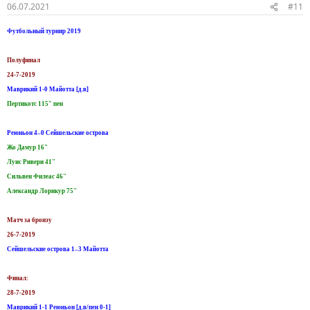
06.07.2021
#11
Футбольный турнир 2019
Полуфинал
24-7-2019
Маврикий 1-0 Майотта [д.в]
Пертикотс 115" пен
Реюньон 4–0 Сейшельские острова
Жо Дамур 16"
Луис Ривери 41"
Сильвен Филеас 46"
Александр Лорикур 75"
Матч за бронзу
26-7-2019
Сейшельские острова 1–3 Майотта
Финал:
28-7-2019
Маврикий 1-1 Реюньон [д.в/пен 0-1]