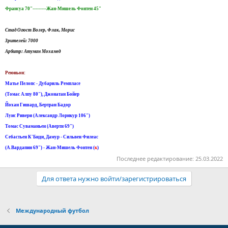
Франсуа 70"---------Жан-Мишель Фонтен 45"
Стад Огюст Волер, Флак, Морис
Зрителей: 7000
Арбитр: Атуман Мохамед
Реюньон:
Матье Пелопс - Дубариль Ремпласе
(Tомас Aлпу 80"), Джонатан Бойер
Йохан Гишард, Бертран Бадор
Луис Ривери (Александр Лорикур 106")
Томас Суваманьен (Аверти 69")
Себастьен К'Биди, Дамур - Сильвен Филеас
(A.Вардапин 69") - Жан-Мишель Фонтен (
к
)
Последнее редактирование:
25.03.2022
Для ответа нужно войти/зарегистрироваться
Международный футбол