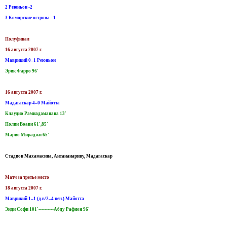
2 Реюньон -2
3 Коморские острова - 1
Полуфинал
16 августа 2007 г.
Маврикий 0–1 Реюньон
Эрик Фарро 96'
16 августа 2007 г.
Мадагаскар 4–0 Майотта
Клаудио Рамиадаманана 13'
Полин Воави 61',85'
Марио Мираджи 65'
Стадион Махамасина, Антананариву, Мадагаскар
Матч за третье место
18 августа 2007 г.
Маврикий 1–1 (д.в/2–4 пен.) Майотта
Энди Софи 101'----------Абду Рафион 96'