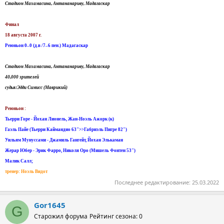
Стадион Махамасина, Антананариву, Мадагаскар
Финал
18 августа 2007 г.
Реюньон 0–0 (д.в /7–6 пен.) Мадагаскар
Стадион Махамасина, Антананариву, Мадагаскар
40,000 зрителей
судья:Эдди Симисс (Маврикий)
Реюньон :
Тьерри Горе - Йохан Лионель, Жан-Ноэль Ажорк (к)
Гаэль Пайе (Тьерри Каймандио 63">>Габриэль Пигре 82")
Уильям Мунуссами - Джамиль Гангейт, Йохан Элькаман
Жерар Юбер - Эрик Фарро, Николя Оро (Мишель Фонтен 53")
Малик Салл;
тренер: Ноэль Видот
Последнее редактирование:
25.03.2022
Gor1645
G
Старожил форума
Рейтинг сезона: 0