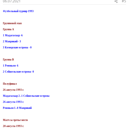
06.07.2021
#5
Футбольный турнир 1993
Групповой этап
Группа А
1 Мадагаскар -6
2 Маврикий - 3
3 Коморские острова - 0
Группа B
1 Реюньон- 6
2 Сейшельские острова- 0
Полуфинал
26 августа 1993 г
.
Мадагаскар 2–1 Сейшельские острова
26 августа 1993 г.
Реюньон 1–0 Маврикий
Матч за третье место
28 августа 1993 г.