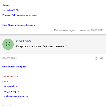
Финал
1 сентября 1979 г.
Реюньон 2–1 Сейшельские острова
Стад Мишель Вольней, Реюньон
Последнее редактирование:
25.03.2022
Gor1645
G
Старожил форума
Рейтинг сезона: 0
06.07.2021
#3
Футбольный турнир 1985
Групповой этап
Группа А
1 Маврикий -4
2 Мадагаскар - 2
3 Сейшельские острова - 0