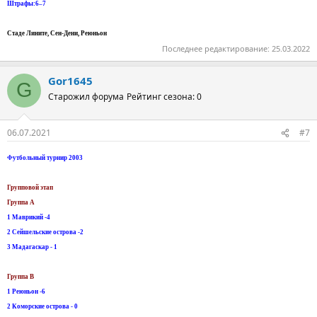
Штрафы:6–7
Стаде Лините, Сен-Дени, Реюньон
Последнее редактирование:
25.03.2022
Gor1645
G
Старожил форума
Рейтинг сезона: 0
06.07.2021
#7
Футбольный турнир 2003
Групповой этап
Группа А
1 Маврикий -4
2 Сейшельские острова -2
3 Мадагаскар - 1
Группа B
1 Реюньон -6
2 Коморские острова - 0