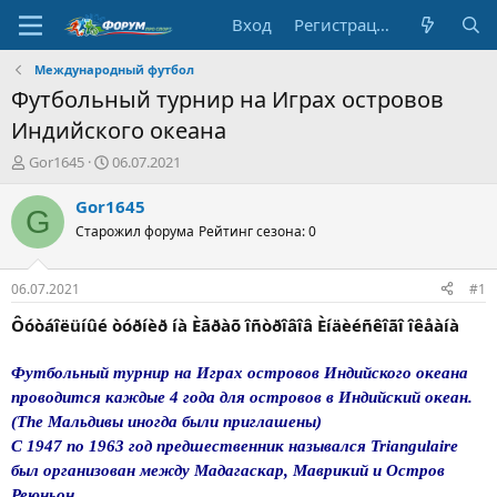
Вход
Регистрация
Международный футбол
Футбольный турнир на Играх островов
Индийского океана
А
Д
Gor1645
06.07.2021
в
а
т
т
Gor1645
G
о
а
Старожил форума
Рейтинг сезона: 0
р
н
т
а
е
ч
06.07.2021
#1
м
а
ы
л
Ôóòáîëüíûé òóðíèð íà Èãðàõ îñòðîâîâ Èíäèéñêîãî îêåàíà
а
Футбольный турнир на Играх островов Индийского океана
проводится каждые 4 года для островов в Индийский океан.
(The Мальдивы иногда были приглашены)
С 1947 по 1963 год предшественник назывался Triangulaire
был организован между Мадагаскар, Маврикий и Остров
Реюньон.