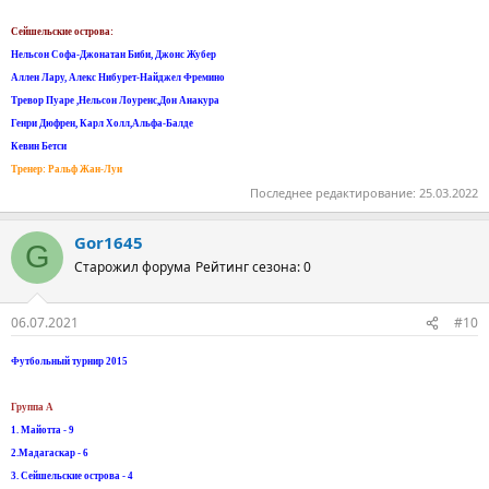
Сейшельские острова:
Нельсон Софа-Джонатан Биби, Джонс Жубер
Аллен Лару, Алекс Нибурет-Найджел Фремино
Тревор Пуаре ,Нельсон Лоуренс,Дон Анакура
Генри Дюфрен, Карл Холл,Альфа-Балде
Кевин Бетси
Тренер: Ральф Жан-Луи
Последнее редактирование:
25.03.2022
Gor1645
G
Старожил форума
Рейтинг сезона: 0
06.07.2021
#10
Футбольный турнир 2015
Группа А
1. Майотта - 9
2.Мадагаскар - 6
3. Сейшельские острова - 4