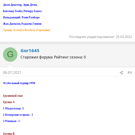
Джон Декоттер, Эрик Десво,
Квеланд Томбе, Ричард Ахилл
Нападающий: Реми Рамборо
Жак Джексон, Раджеш Гюнеш
Tренер: Хельмут Космель (Германия)
Последнее редактирование:
25.03.2022
Gor1645
G
Старожил форума
Рейтинг сезона: 0
06.07.2021
#4
Футбольный турнир 1990
Групповой этап
Группа А
1 Мадагаскар -3
2 Коморские острова - 2
3 Реюньон - 1
Группа B