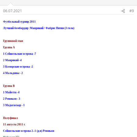
06.07.2021
#9
Футбольный турнир 2011
Лучший бомбардир :Маврикий / Фабрис Пития (3 гола)
Групповой этап
Группа А
1 Сейшельские острова -7
2 Маврикий -4
3 Коморские острова -2
4 Мальдивы - 2
Группа B
1 Майотта -4
2 Реюньон - 3
3 Мадагаскар - 1
Полуфинал
11 августа 2011 г
.
Сейшельские острова 2–1 (д.в) Реюньон