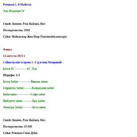
Реюньон 1–0 Майотта
Эль-Мадагри 74'
Стаде Лините, Рош Кайман, Маэ
Посещаемость: 3000
Судья: Мадагаскар Жан-Пьер Ракотонджанахари
Финал
13 августа 2011 г.
Сейшельские острова 1–1 (д.в/пен) Маврикий
Бетси 16 '------------ 62' Луи
Штрафы: 4-3
Бетси Забит--------------Вирана мимо
Генриетта Забит---------Кандасами забит
Биби мимо---------------Софи забит
Нибуретт мимо-----------Бру забит
Анакура Забит-----------Белл мимо
Стаде Лините, Рош Кайман, Маэ
Посещаемость: 10 000
Судья: Реюньон Стив Дубек