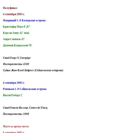
Полуфинал
4 сентября 2003 г.
Маврикий 5–0 Коморские острова
Кристофер Перл 8',87'
Керсли Аппу 42' пен)
Анри Спевиль 47'
Джимми Кандасами 70'
Стад Георг V, Curepipe
Посещаемость: 4500
Судья: Жан-Клод Лабросс (Сейшельские острова)
4 сентября 2003 г.
Реюньон 1–0 Сейшельские острова
Вилли Роберт 2'
Стад Огюст Воллер, Centre de Flacq
Посещаемость: 1000
Матч за третье место
6 сентября 2003 г.