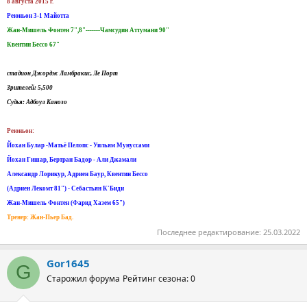
8 августа 2015 г.
Реюньон 3-1 Майотта
Жан-Мишель Фонтен 7",8"-------Чамсудин Аттумани 90"
Квентин Бессо 67"
стадион Джордж Ламбракис, Ле Порт
Зрителей: 5,500
Судья: Адбоул Канозо
Реюньон:
Йохан Булар -Матьё Пелопс - Уильям Мунуссами
Йохан Гишар, Бертран Бадор - Али Джамали
Александр Лорикур, Адриен Баур, Квентин Бессо
(Адриен Лекомт 81") - Себастьян К'Биди
Жан-Мишель Фонтен (Фарид Хазем 65")
Тренер: Жан-Пьер Бад.
Последнее редактирование:
25.03.2022
Gor1645
G
Старожил форума
Рейтинг сезона: 0