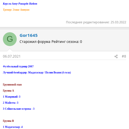
Керсли Аппу-Рикардо Набот
Тренер: Элвис Антуан
Последнее редактирование:
25.03.2022
Gor1645
G
Старожил форума
Рейтинг сезона: 0
06.07.2021
#8
Футбольный турнир 2007
Лучший бомбардир :Мадагаскар / Полин Воави (4 гола)
Групповой этап
Группа А
1 Маврикий -3
2 Майотта -3
3 Сейшельские острова - 3
Группа B
1 Мадагаскар -4