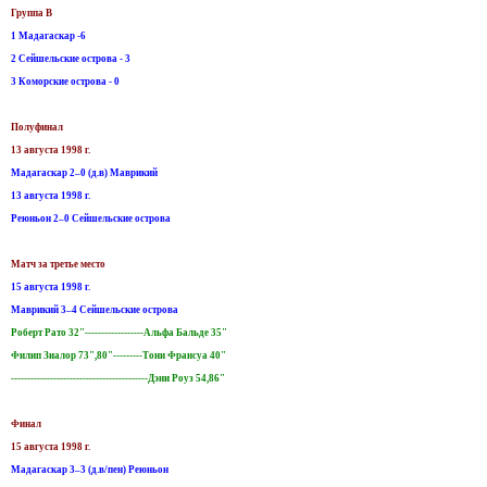
Группа B
1 Мадагаскар -6
2 Сейшельские острова - 3
3 Коморские острова - 0
Полуфинал
13 августа 1998 г.
Мадагаскар 2–0 (д.в) Маврикий
13 августа 1998 г.
Реюньон 2–0 Сейшельские острова
Матч за третье место
15 августа 1998 г.
Маврикий 3–4 Сейшельские острова
Роберт Рато 32"------------------Альфа Бальде 35"
Филип Зиалор 73",80"---------Тони Франсуа 40"
------------------------------------------Дэни Роуз 54,86"
Финал
15 августа 1998 г.
Мадагаскар 3–3 (д.в/пен) Реюньон