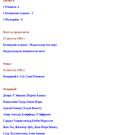
Группа B
1 Реюньон -4
2 Коморские острова - 2
3 Мальдивы - 0
Матч за третье место
31 августа 1985 г.
Коморские острова - Мадагаскар (тех.пор)
Мадагаскар не появился на матч.
Финал
31 августа 1985
г.
Маврикий 4–4 (4-2 пен) Реюньон
Маврикий:
Дезире Л'Энвьюм, Шарма Канхье
Бенджамин Тедор, Берти Мари
Аджай Гопенат, Хедли Жакотт,
Элвис Антуан, Клиффорд Л’Эффронте
Сарджу Говрисунгкур,Робби Маруссем
Жак Тео, Жильбер Эрбу, Жан-Марк Шангу,
Сауд Лаллмохамед, Ален Арманс