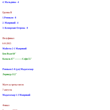
4. Мальдивы - 4
Группа B
1.Реюньон - 8
2. Маврикий - 4
3. Коморские Острова - 0
Полуфинал
6-8-2015
Майотта 2-1 Маврикий
Бен Яхая 60"
Камаль 67"----------Софи 55"
Реюньон 1-0 (д.в) Мадагаскар
Лорикур 112"
Матч за третье место
7 августа
Мадагаскар 1-3 Маврикий
Финал