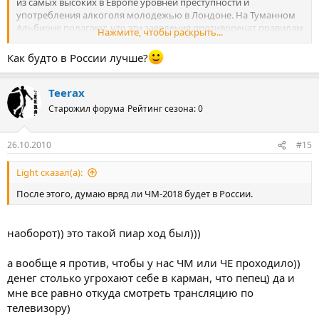
из самых высоких в Европе уровней преступности и
употребления алкоголя молодежью в Лондоне. На Туманном
Альбионе полагают, что эти заявления противоречат правилам
Нажмите, чтобы раскрыть...
ФИФА, согласно которым представители заявок не должны
очернять своих конкурентов, и надеются на то, что теперь от
Как будто в России лучше?
Сорокина потребуют официальных объяснений.
Teerax
Старожил форума
Рейтинг сезона: 0
26.10.2010
#15
Light сказал(а):
После этого, думаю вряд ли ЧМ-2018 будет в России.
наоборот)) это такой пиар ход был)))
а вообще я против, чтобы у нас ЧМ или ЧЕ проходило))
денег столько угрохают себе в карман, что пепец) да и
мне все равно откуда смотреть трансляцию по
телевизору)