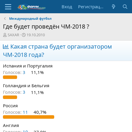
Вход
Регистрация
Международный футбол
Где будет проведён ЧМ-2018 ?
А
Д
SAXAR
19.10.2010
в
а
т
Какая страна будет организатором
т
о
а
ЧМ-2018 года?
р
н
т
а
Испания и Португалия
е
ч
м
а
Голосов:
3
11,1%
ы
л
а
Голландия и Бельгия
Голосов:
3
11,1%
Россия
Голосов:
11
40,7%
Англия
Голосов:
10
37,0%