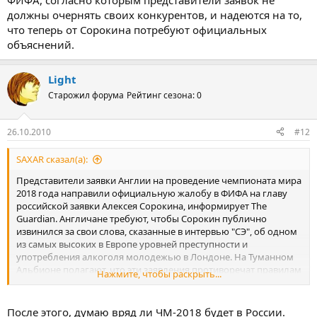
ФИФА, согласно которым представители заявок не
должны очернять своих конкурентов, и надеются на то,
что теперь от Сорокина потребуют официальных
объяснений.
Light
Старожил форума
Рейтинг сезона: 0
26.10.2010
#12
SAXAR сказал(а):
Представители заявки Англии на проведение чемпионата мира
2018 года направили официальную жалобу в ФИФА на главу
российской заявки Алексея Сорокина, информирует The
Guardian. Англичане требуют, чтобы Сорокин публично
извинился за свои слова, сказанные в интервью "СЭ", об одном
из самых высоких в Европе уровней преступности и
употребления алкоголя молодежью в Лондоне. На Туманном
Альбионе полагают, что эти заявления противоречат правилам
Нажмите, чтобы раскрыть...
ФИФА, согласно которым представители заявок не должны
очернять своих конкурентов, и надеются на то, что теперь от
Сорокина потребуют официальных объяснений.
После этого, думаю вряд ли ЧМ-2018 будет в России.