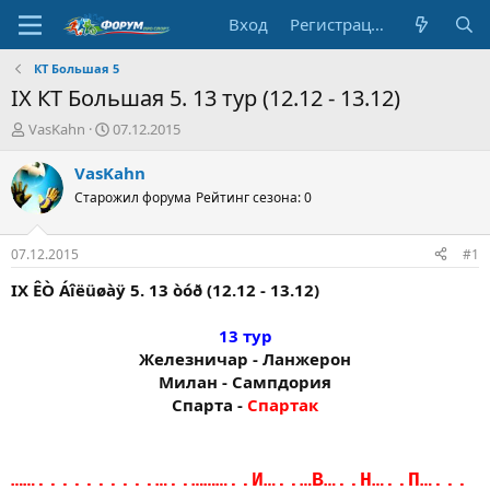
Вход
Регистрация
КТ Большая 5
IX КТ Большая 5. 13 тур (12.12 - 13.12)
А
Д
VasKahn
07.12.2015
в
а
т
т
VasKahn
о
а
Старожил форума
Рейтинг сезона: 0
р
н
т
а
е
ч
07.12.2015
#1
м
а
ы
л
IX ÊÒ Áîëüøàÿ 5. 13 òóð (12.12 - 13.12)
а
13 тур
Железничар - Ланжерон
Милан - Сампдория
Спарта -
Спартак
……..........…..………..И…..…В…..Н…..П…...