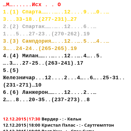
…М…......Исх . . О
1.(1) Спарта……..…..12....9..…0..…
3...33-18..(277-231)…27
2.(2) Спартак…….…..12....6..…
1...5...27-23..(270-262).19
3.(3) Сампдория…...12..….5..…4..…
3…..24-24..(265-265).19
4.(4) Милан……..…...12..….4…..5.
….3…..27-25..(263-241).17
5.(5)
Железничар...12....2...4…..6…..25-31..
(231-271)…10
6.(6) Ланжерон……...12....2..…
2…..8...20-35..(237-273)..8
12.12.2015|17:30
Вердер - : - Кельн
12.12.2015|18:00 Кристал Пэлас - : - Саутгемптон
12.12.2015|18:00 Вест Хэм - : - Сток Сити