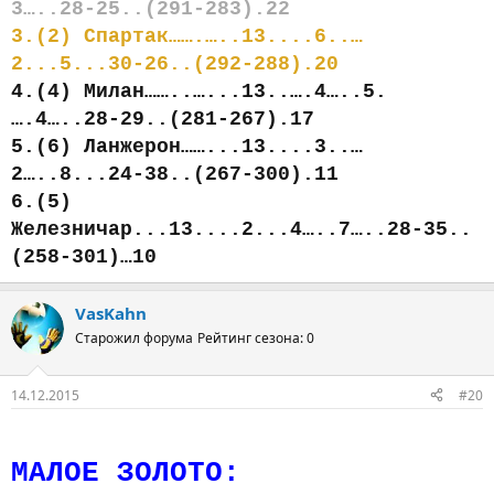
3…..28-25..(291-283).22
3.(2) Спартак…….…..13....6..…
2...5...30-26..(292-288).20
4.(4) Милан……..…...13..….4…..5.
….4…..28-29..(281-267).17
5.(6) Ланжерон……...13....3..…
2…..8...24-38..(267-300).11
6.(5)
Железничар...13....2...4…..7…..28-35..
(258-301)…10
VasKahn
Старожил форума
Рейтинг сезона: 0
14.12.2015
#20
МАЛОЕ ЗОЛОТО: