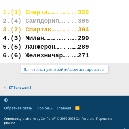
1.(1) Спарта……..…...322
2.(4) Сампдория…....306
3.(2) Спартак…….…...304
4.(3) Милан……….…..….299
5.(5) Ланжерон…...……289
6.(6) Железничар…..…271
Для ответа нужно войти/зарегистрироваться
КТ Большая 5
Обратная связь
Помощь
Главная
R
S
S
®
Community platform by XenForo
© 2010-2026 XenForo Ltd.
Перевод от
Jumuro