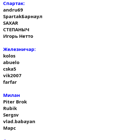
Спартак:
andru69
SpartakБарнаул
SAXAR
СТЕПАНЫЧ
Игорь Нетто
Железничар:
kolos
abuelo
cska5
vik2007
farfar
Милан
Piter Brok
Rubik
Sergsv
vlad.babayan
Марс