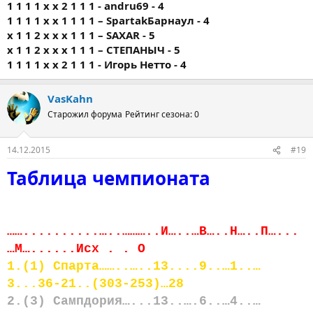
1 1 1 1 x x 2 1 1 1 - andru69 - 4
1 1 1 1 x x 1 1 1 1 – SpartakБарнаул - 4
x 1 1 2 x x x 1 1 1 – SAXAR - 5
x 1 1 2 x x x 1 1 1 – СТЕПАНЫЧ - 5
1 1 1 1 x x 2 1 1 1 - Игорь Нетто - 4
VasKahn
Старожил форума
Рейтинг сезона: 0
14.12.2015
#19
Таблица чемпионата
……..........…..………..И…..…В…..Н…..П…...
…М…......Исх . . О
1.(1) Спарта……..…..13....9..…1..…
3...36-21..(303-253)…28
2.(3) Сампдория…...13..….6..…4..…