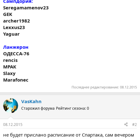
Сампдория:
Seregamamenov23
GEK
archer1982
Lexxus23
Yaguar
Ланжерон
ОДЕССА-76
rencis
МРАК
Slaxy
Marafonec
Последнее редактирование:
08.12.2015
VasKahn
Старожил форума
Рейтинг сезона: 0
08.12.2015
#2
не будет прислано расписание от Спартака, сам вечером