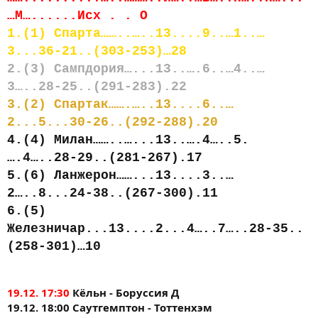
…М…......Исх . . О
1.(1) Спарта……..…..13....9..…1..…
3...36-21..(303-253)…28
2.(3) Сампдория…...13..….6..…4..…
3…..28-25..(291-283).22
3.(2) Спартак…….…..13....6..…
2...5...30-26..(292-288).20
4.(4) Милан……..…...13..….4…..5.
….4…..28-29..(281-267).17
5.(6) Ланжерон……...13....3..…
2…..8...24-38..(267-300).11
6.(5)
Железничар...13....2...4…..7…..28-35..
(258-301)…10
19.12. 17:30
Кёльн - Боруссия Д
19.12. 18:00 Саутгемптон - Тоттенхэм