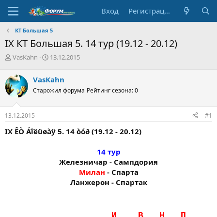
Вход
Регистрация
КТ Большая 5
IX КТ Большая 5. 14 тур (19.12 - 20.12)
А
Д
VasKahn
13.12.2015
в
а
т
т
VasKahn
о
а
Старожил форума
Рейтинг сезона: 0
р
н
т
а
е
ч
13.12.2015
#1
м
а
ы
л
IX ÊÒ Áîëüøàÿ 5. 14 òóð (19.12 - 20.12)
а
14 тур
Железничар - Сампдория
Милан
- Спарта
Ланжерон - Спартак​
……..........…..………..И…..…В…..Н…..П…...