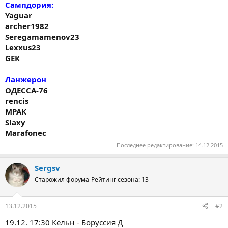
Сампдория:
Yaguar
archer1982
Seregamamenov23
Lexxus23
GEK
Ланжерон
ОДЕССА-76
rencis
МРАК
Slaxy
Marafonec
Последнее редактирование:
14.12.2015
Sergsv
Старожил форума
Рейтинг сезона: 13
13.12.2015
#2
19.12. 17:30 Кёльн - Боруссия Д