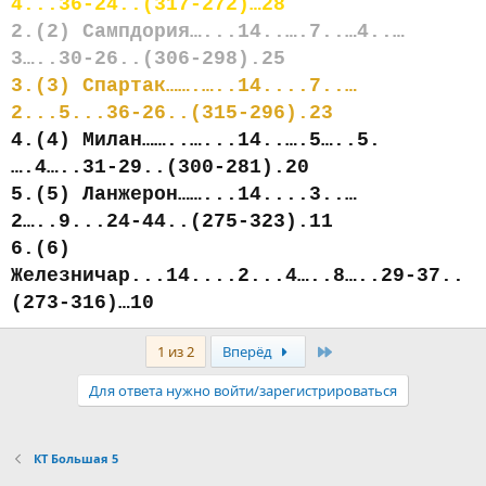
4...36-24..(317-272)…28
2.(2) Сампдория…...14..….7..…4..…
3…..30-26..(306-298).25
3.(3) Спартак…….…..14....7..…
2...5...36-26..(315-296).23
4.(4) Милан……..…...14..….5…..5.
….4…..31-29..(300-281).20
5.(5) Ланжерон……...14....3..…
2…..9...24-44..(275-323).11
6.(6)
Железничар...14....2...4…..8…..29-37..
(273-316)…10
Последняя
1 из 2
Вперёд
Для ответа нужно войти/зарегистрироваться
КТ Большая 5