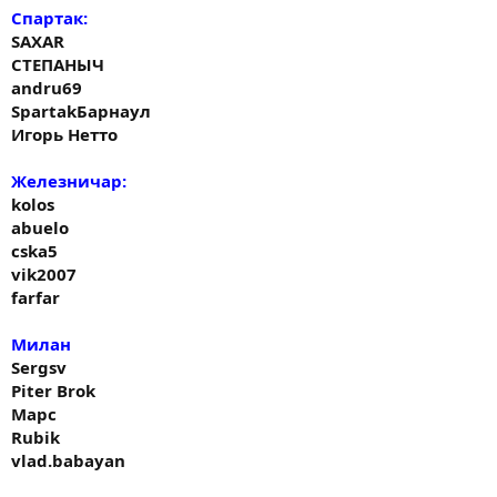
Спартак:
SAXAR
СТЕПАНЫЧ
andru69
SpartakБарнаул
Игорь Нетто
Железничар:
kolos
abuelo
cska5
vik2007
farfar
Милан
Sergsv
Piter Brok
Марс
Rubik
vlad.babayan