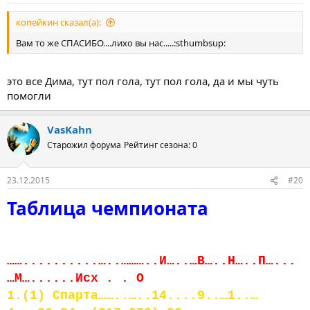
копейкин сказал(а):
Вам то же СПАСИБО....лихо вы нас.....:sthumbsup:
это все Дима, тут пол гола, тут пол гола, да и мы чуть
помогли
VasKahn
Старожил форума
Рейтинг сезона: 0
23.12.2015
#20
Таблица чемпионата
……..........…..………..И…..…В…..Н…..П…...
…М…......Исх . . О
1.(1) Спарта……..…..14....9..…1..…