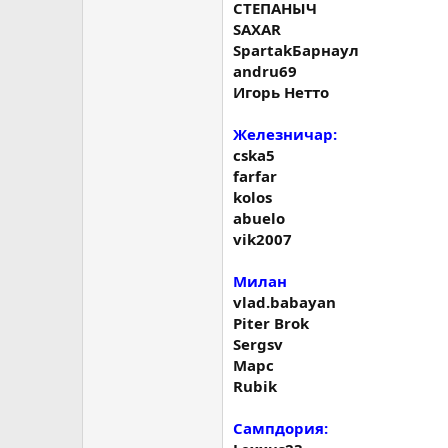
СТЕПАНЫЧ
SAXAR
SpartakБарнаул
andru69
Игорь Нетто
Железничар:
cska5
farfar
kolos
abuelo
vik2007
Милан
vlad.babayan
Piter Brok
Sergsv
Марс
Rubik
Сампдория: