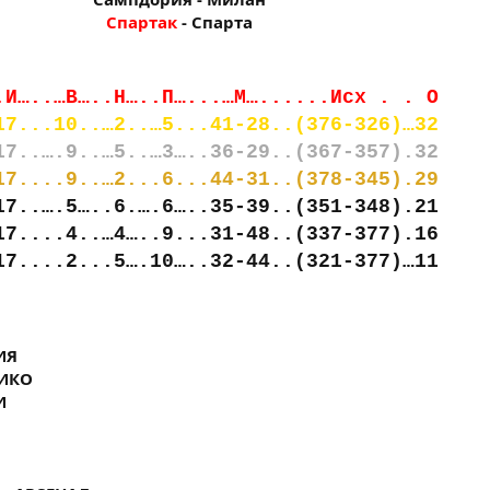
Спартак
- Спарта​
.И…..…В…..Н…..П…...…М…......Исх . . О
17...10..…2..…5...41-28..(376-326)…32
17..….9..…5..…3…..36-29..(367-357).32
17....9..…2...6...44-31..(378-345).29
17..….5…..6.….6…..35-39..(351-348).21
17....4..…4…..9...31-48..(337-377).16
17....2...5….10…..32-44..(321-377)…11
ИЯ
ТИКО
И