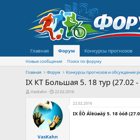
Главная
Форум
Конкурсы прогнозов
Новые сообщения
Поиск по форуму
Главная
Форум
IX КТ Большая 5. 18 тур (27.02 -
А
Д
VasKahn
22.02.2016
в
а
т
т
22.02.2016
о
а
IX ÊÒ Áîëüøàÿ 5. 18 òóð (27.0
р
н
т
а
е
ч
м
а
VasKahn
ы
л