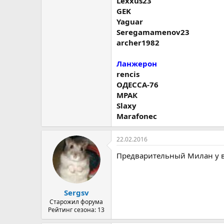
Lexxus23
GEK
Yaguar
Seregamamenov23
archer1982
Ланжерон
rencis
ОДЕССА-76
МРАК
Slaxy
Marafonec
22.02.2016
Предварительный Милан у 
Sergsv
Старожил форума
Рейтинг сезона: 13