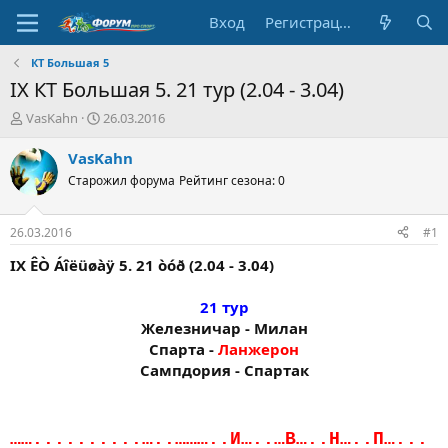
Вход
Регистрация
КТ Большая 5
IX КТ Большая 5. 21 тур (2.04 - 3.04)
А
Д
VasKahn
26.03.2016
в
а
т
т
VasKahn
о
а
Старожил форума
Рейтинг сезона: 0
р
н
т
а
е
ч
26.03.2016
#1
м
а
ы
л
IX ÊÒ Áîëüøàÿ 5. 21 òóð (2.04 - 3.04)
а
21 тур
Железничар - Милан
Спарта -
Ланжерон
Сампдория - Спартак​
……..........…..………..И…..…В…..Н…..П…...