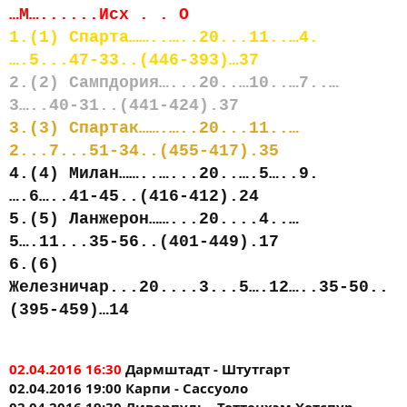
…М…......Исх . . О
1.(1) Спарта……..…..20...11..…4.
….5...47-33..(446-393)…37
2.(2) Сампдория…...20..…10..…7..…
3…..40-31..(441-424).37
3.(3) Спартак…….…..20...11..…
2...7...51-34..(455-417).35
4.(4) Милан……..…...20..….5…..9.
….6…..41-45..(416-412).24
5.(5) Ланжерон……...20....4..…
5….11...35-56..(401-449).17
6.(6)
Железничар...20....3...5….12…..35-50..
(395-459)…14
02.04.2016 16:30
Дармштадт - Штутгарт
02.04.2016 19:00 Карпи - Сассуоло
02.04.2016 19:30 Ливерпуль - Тоттенхэм Хотспур