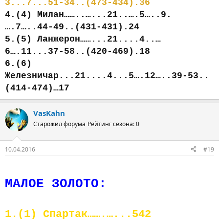
3...7...51-34..(473-434).36
4.(4) Милан……..…...21..….5…..9.
….7…..44-49..(431-431).24
5.(5) Ланжерон……...21....4..…
6….11...37-58..(420-469).18
6.(6)
Железничар...21....4...5….12…..39-53..
(414-474)…17
VasKahn
Старожил форума
Рейтинг сезона: 0
10.04.2016
#19
МАЛОЕ ЗОЛОТО:
1.(1) Спартак…….…...542