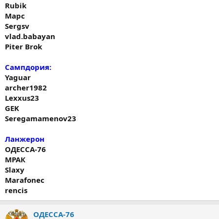
Rubik
Марс
Sergsv
vlad.babayan
Piter Brok
Сампдория:
Yaguar
archer1982
Lexxus23
GEK
Seregamamenov23
Ланжерон
ОДЕССА-76
МРАК
Slaxy
Marafonec
rencis
ОДЕССА-76