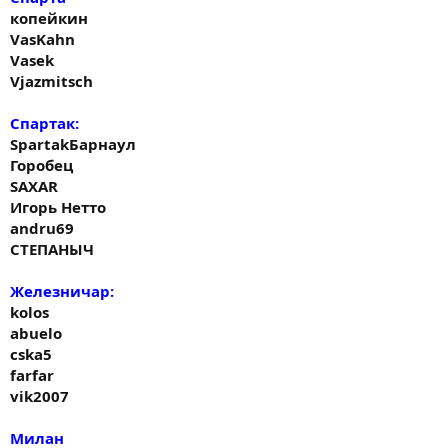
копейкин
VasKahn
Vasek
Vjazmitsch
Спартак:
SpartakБарнаул
Горобец
SAXAR
Игорь Нетто
andru69
СТЕПАНЫЧ
Железничар:
kolos
abuelo
cska5
farfar
vik2007
Милан