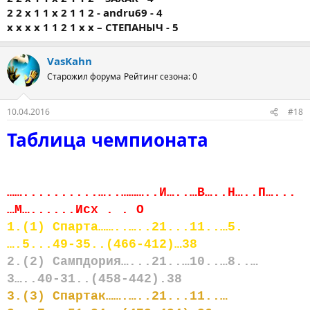
2 2 х 1 1 х 2 1 1 2 - andru69 - 4
х х х х 1 1 2 1 х х – СТЕПАНЫЧ - 5
VasKahn
Старожил форума
Рейтинг сезона: 0
10.04.2016
#18
Таблица чемпионата
……..........…..………..И…..…В…..Н…..П…...
…М…......Исх . . О
1.(1) Спарта……..…..21...11..…5.
….5...49-35..(466-412)…38
2.(2) Сампдория…...21..…10..…8..…
3…..40-31..(458-442).38
3.(3) Спартак…….…..21...11..…