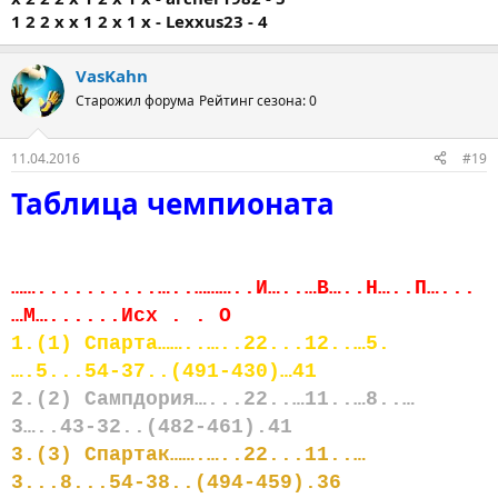
1 2 2 x x 1 2 x 1 x - Lexxus23 - 4
VasKahn
Старожил форума
Рейтинг сезона: 0
11.04.2016
#19
Таблица чемпионата
……..........…..………..И…..…В…..Н…..П…...
…М…......Исх . . О
1.(1) Спарта……..…..22...12..…5.
….5...54-37..(491-430)…41
2.(2) Сампдория…...22..…11..…8..…
3…..43-32..(482-461).41
3.(3) Спартак…….…..22...11..…
3...8...54-38..(494-459).36