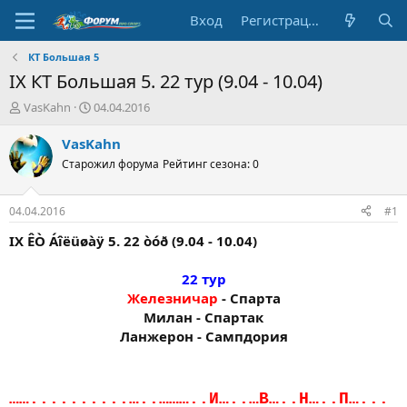
Вход
Регистрация
КТ Большая 5
IX КТ Большая 5. 22 тур (9.04 - 10.04)
А
Д
VasKahn
04.04.2016
в
а
т
т
VasKahn
о
а
Старожил форума
Рейтинг сезона: 0
р
н
т
а
е
ч
04.04.2016
#1
м
а
ы
л
IX ÊÒ Áîëüøàÿ 5. 22 òóð (9.04 - 10.04)
а
22 тур
Железничар
- Спарта
Милан - Спартак
Ланжерон - Сампдория​
……..........…..………..И…..…В…..Н…..П…...