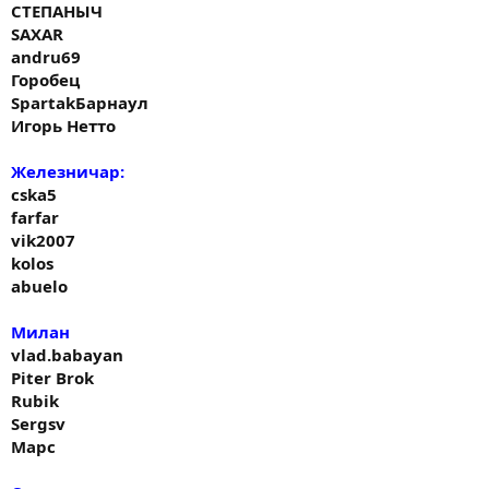
СТЕПАНЫЧ
SAXAR
andru69
Горобец
SpartakБарнаул
Игорь Нетто
Железничар:
cska5
farfar
vik2007
kolos
abuelo
Милан
vlad.babayan
Piter Brok
Rubik
Sergsv
Марс