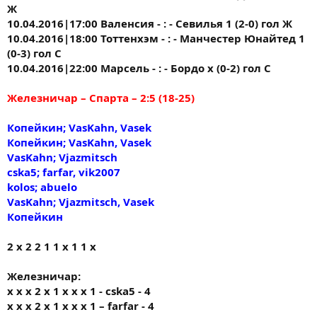
Ж
10.04.2016|17:00 Валенсия - : - Севилья 1 (2-0) гол Ж
10.04.2016|18:00 Тоттенхэм - : - Манчестер Юнайтед 1
(0-3) гол С
10.04.2016|22:00 Марсель - : - Бордо х (0-2) гол С
Железничар – Спарта – 2:5 (18-25)
Копейкин; VasKahn, Vasek
Копейкин; VasKahn, Vasek
VasKahn; Vjazmitsch
cska5; farfar, vik2007
kolos; abuelo
VasKahn; Vjazmitsch, Vasek
Копейкин
2 х 2 2 1 1 х 1 1 х
Железничар:
x x x 2 x 1 x x x 1 - cska5 - 4
x x x 2 x 1 x x x 1 – farfar - 4