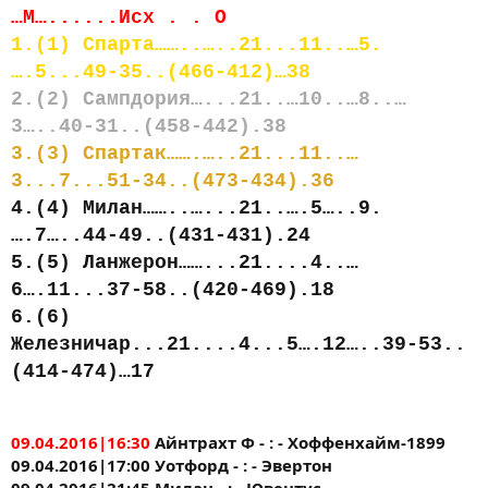
…М…......Исх . . О
1.(1) Спарта……..…..21...11..…5.
….5...49-35..(466-412)…38
2.(2) Сампдория…...21..…10..…8..…
3…..40-31..(458-442).38
3.(3) Спартак…….…..21...11..…
3...7...51-34..(473-434).36
4.(4) Милан……..…...21..….5…..9.
….7…..44-49..(431-431).24
5.(5) Ланжерон……...21....4..…
6….11...37-58..(420-469).18
6.(6)
Железничар...21....4...5….12…..39-53..
(414-474)…17
09.04.2016|16:30
Айнтрахт Ф - : - Хоффенхайм-1899
09.04.2016|17:00 Уотфорд - : - Эвертон
09.04.2016|21:45 Милан - : - Ювентус