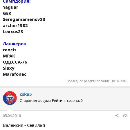
Сампдория:
Yaguar
GEK
Seregamamenov23
archer1982
Lexxus23
Ланжерон
rencis
МРАК
ОДЕССА-76
Slaxy
Marafonec
Последнее редактирование:
10.04.2016
cska5
Старожил форума
Рейтинг сезона: 0
05.04.2016
#2
Валенсия - Севилья