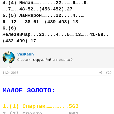
4.(4) Милан……..…...22..….6…..9.
….7…..48-52..(456-452).27
5.(5) Ланжерон……...22....4..…
6….12...38-61..(439-493).18
6.(6)
Железничар...22....4...5….13…..41-58..
(432-499)…17
VasKahn
Старожил форума
Рейтинг сезона: 0
11.04.2016
#20
МАЛОЕ ЗОЛОТО:
1.(1) Спартак…….…...563