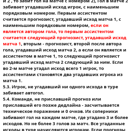
и 2 , то забит гол на матче с номером 2), Гол в матче 2
забивает угадавший исход игрок, с наименьшим
порядковым номером. Первым ассистентом
считается прогнозист, угадавший исход матча 1, с
наименьшим порядковым номером,
если он
является автором гола, то первым ассистентом
считается следующий прогнозист, угадавший исход
матча 1
, вторым - прогнозист, второй после автора
гола, угадавший исход матча 2, а если он является и
ассистентом в матче 1, то следующий прогнозист
угадавший исход матча 2 следующий за ним. Если
во 2-м матче угадал исход всего 1 игрок, то
ассистентами становятся два угадавших игрока из
матча 1.
5.3. Игрок, не угадавший ни одного исхода в туре
забивает автогол.
5.4. Команде, не приславшей прогноз или
приславшей его позже дедлайна - засчитывается
техническое поражение и 0 очков. Их соперники
забивают гол на каждом матче, где угадано 3 и более
исходов. Но не более 3 голов за матч. Все угаданные
исходы в туре начисляются игрокам. Если прогнозы