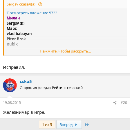
Sergsv сказал(а):
Посмотреть вложение 5722
Милан
Sergsv (к)
Марс
vlad.babayan
Piter Brok
Rubik
Нажмите, чтобы раскрыть...
у нас пять человек в команде, прошу ведущего поправить
Исправил.
cska5
Старожил форума
Рейтинг сезона: 0
19.08.2015
#20
Железничар в игре.
Последняя
1 из 5
Вперёд