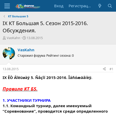
Вход
Регистрация
КТ Большая 5
IX КТ Большая 5. Сезон 2015-2016.
Обсуждения.
А
Д
VasKahn
13.08.2015
в
а
т
т
VasKahn
о
а
Старожил форума
Рейтинг сезона: 0
р
н
т
а
е
ч
13.08.2015
#1
м
а
ы
л
IX ÊÒ Áîëüøàÿ 5. Ñåçîí 2015-2016. Îáñóæäåíèÿ.
а
Правила КТ Б5.
1. УЧАСТНИКИ ТУРНИРА
1.1. Командный турнир, далее именуемый
“Соревнование”, проводится среди определенного