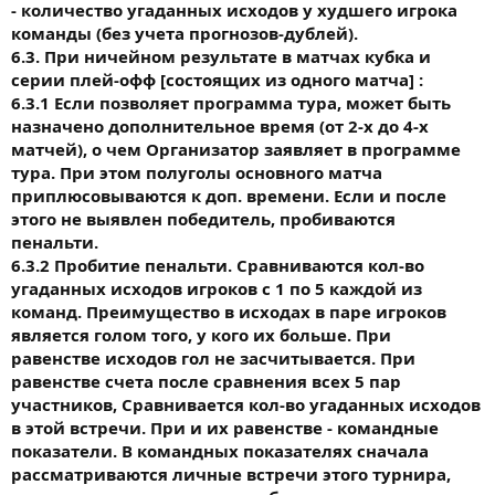
- количество угаданных исходов у худшего игрока
команды (без учета прогнозов-дублей).
6.3. При ничейном результате в матчах кубка и
серии плей-офф [состоящих из одного матча] :
6.3.1 Если позволяет программа тура, может быть
назначено дополнительное время (от 2-х до 4-х
матчей), о чем Организатор заявляет в программе
тура. При этом полуголы основного матча
приплюсовываются к доп. времени. Если и после
этого не выявлен победитель, пробиваются
пенальти.
6.3.2 Пробитие пенальти. Сравниваются кол-во
угаданных исходов игроков с 1 по 5 каждой из
команд. Преимущество в исходах в паре игроков
является голом того, у кого их больше. При
равенстве исходов гол не засчитывается. При
равенстве счета после сравнения всех 5 пар
участников, Сравнивается кол-во угаданных исходов
в этой встречи. При и их равенстве - командные
показатели. В командных показателях сначала
рассматриваются личные встречи этого турнира,