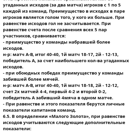
угаданных исходов (за два матча) игроков с 1 по 5
каждой из команд. Преимущество в исходах в паре
игроков является голом того, у кого их больше. При
равенстве исходов гол не засчитывается. При
равенстве счета после сравнения всех 5 пар
участников, сравнивается:
- преимущество у команды набравшей более
исходов.
н-р: матч А-В, итог 40-40, 1й матч 18-17, 2й - 12-13,
победитель А, за счет наибольшего кол-ва угаданных
исходов.
- при обоюдных победах преимущество у команды
забившей более мячей.
н-р: матч А-В, итог 40-40, 1й матч 18-18, 2й - 12-12,
счет 2х матчей 4-4, первый 4-2 и второй 0-2,
победитель А забивший 4мяча в одном матче.
- При равенстве и этого показателя берутся личные
показатели капитанов команд.
6.5. В определении «Малого Золота», при равенстве
исходов учитываются следующие дополнительные
показатели: