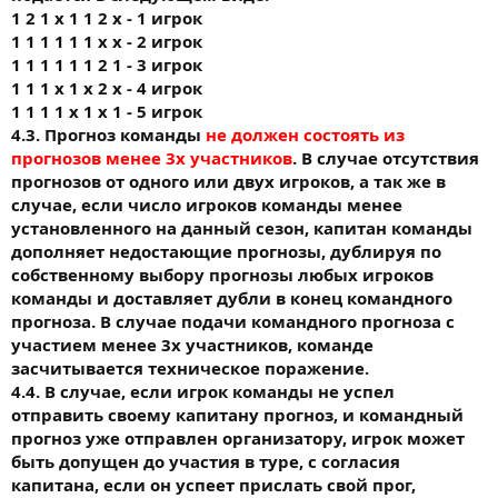
1 2 1 х 1 1 2 х - 1 игрок
1 1 1 1 1 1 х х - 2 игрок
1 1 1 1 1 1 2 1 - 3 игрок
1 1 1 х 1 х 2 х - 4 игрок
1 1 1 1 х 1 х 1 - 5 игрок
4.3. Прогноз команды
не должен состоять из
прогнозов менее 3х участников
. В случае отсутствия
прогнозов от одного или двух игроков, а так же в
случае, если число игроков команды менее
установленного на данный сезон, капитан команды
дополняет недостающие прогнозы, дублируя по
собственному выбору прогнозы любых игроков
команды и доставляет дубли в конец командного
прогноза. В случае подачи командного прогноза с
участием менее 3х участников, команде
засчитывается техническое поражение.
4.4. В случае, если игрок команды не успел
отправить своему капитану прогноз, и командный
прогноз уже отправлен организатору, игрок может
быть допущен до участия в туре, с согласия
капитана, если он успеет прислать свой прог,