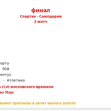
финал
Спартак - Сампдория
2 матч
Порту
- ПСЖ
вентус
д - Атлетико
московского времени
 21:45
 на Марс
вляют прогнозы в зачет малого золота