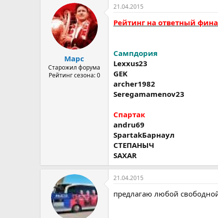
21.04.2015
Рейтинг на ответный фин
Сампдория
Марс
Lexxus23
Старожил форума
GEK
Рейтинг сезона: 0
archer1982
Seregamamenov23
Спартак
andru69
SpartakБарнаул
СТЕПАНЫЧ
SAXAR
21.04.2015
предлагаю любой свободной 