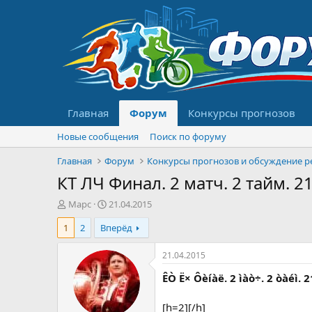
Главная
Форум
Конкурсы прогнозов
Новые сообщения
Поиск по форуму
Главная
Форум
КТ ЛЧ Финал. 2 матч. 2 тайм. 21
А
Д
Марс
21.04.2015
в
а
1
2
Вперёд
т
т
о
а
р
н
21.04.2015
т
а
ÊÒ Ë× Ôèíàë. 2 ìàò÷. 2 òàéì. 
е
ч
м
а
ы
л
[h=2][/h]