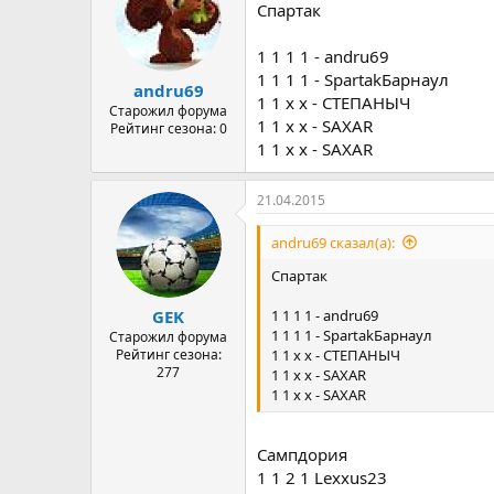
Спартак
1 1 1 1 - andru69
1 1 1 1 - SpartakБарнаул
andru69
1 1 х х - СТЕПАНЫЧ
Старожил форума
1 1 х х - SAXAR
Рейтинг сезона: 0
1 1 х х - SAXAR
21.04.2015
andru69 сказал(а):
Спартак
1 1 1 1 - andru69
GEK
1 1 1 1 - SpartakБарнаул
Старожил форума
1 1 х х - СТЕПАНЫЧ
Рейтинг сезона:
277
1 1 х х - SAXAR
1 1 х х - SAXAR
Сампдория
1 1 2 1 Lexxus23