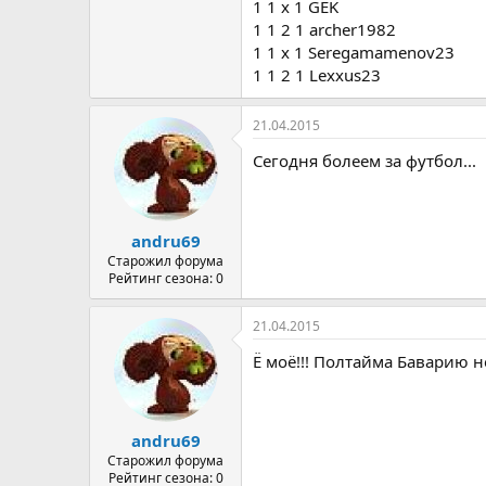
1 1 х 1 GEK
1 1 2 1 archer1982
1 1 х 1 Seregamamenov23
1 1 2 1 Lexxus23
21.04.2015
Сегодня болеем за футбол...
andru69
Старожил форума
Рейтинг сезона: 0
21.04.2015
Ё моё!!! Полтайма Баварию не 
andru69
Старожил форума
Рейтинг сезона: 0