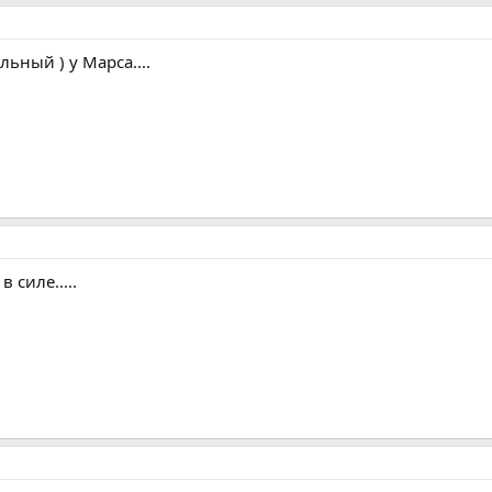
ьный ) у Марса....
 силе.....