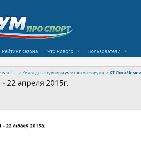
Рейтинг сезона
Что нового
Пользователи
Конкурсы прогнозов и обсуждение результатов
Командные турниры участников форума
КТ Лига Чемпи
 - 22 апреля 2015г.
21 - 22 àïðåëÿ 2015ã.