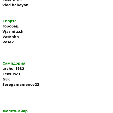
vlad.babayan
Спарта
Горобец
Vjazmitsch
VasKahn
Vasek
Сампдория
archer1982
Lexxus23
GEK
Seregamamenov23
Железничар