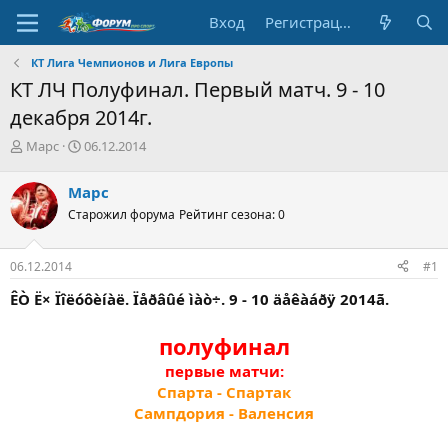
Вход
Регистрация
КТ Лига Чемпионов и Лига Европы
КТ ЛЧ Полуфинал. Первый матч. 9 - 10
декабря 2014г.
А
Д
Марс
06.12.2014
в
а
т
т
Марс
о
а
Старожил форума
Рейтинг сезона: 0
р
н
т
а
е
ч
06.12.2014
#1
м
а
ы
л
ÊÒ Ë× Ïîëóôèíàë. Ïåðâûé ìàò÷. 9 - 10 äåêàáðÿ 2014ã.
а
полуфинал
первые матчи:
Спарта - Спартак
Сампдория - Валенсия