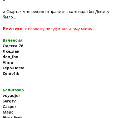
+
и Спартак мне решил отправить , хотя надо бы Денису
было...
Рейтинг
к первому полуфинальному матчу
Валенсия
Одесса-76
Люциан
den_fan
Alina
Гера
-Horse
Zenit4ik
Бальтазар
voyadjer
Sergsv
Casper
Марс
Piter Brok