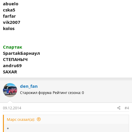
abuelo
cska5
farfar
vik2007
kolos
Спартак
Spartak
Барнаул
СТЕПАНЫЧ
andru69
SAXAR
den_fan
Старожил форума
Рейтинг сезона: 0
09.12.2014
#4
Марс сказал(а):
+