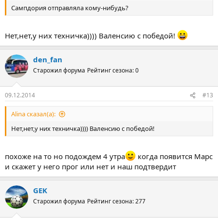
Сампдория отправляла кому-нибудь?
Нет,нет,у них техничка)))) Валенсию с победой!
den_fan
Старожил форума
Рейтинг сезона: 0
09.12.2014
#13
Alina сказал(а):
Нет,нет,у них техничка)))) Валенсию с победой!
похоже на то но подождем 4 утра
когда появится Марс
и скажет у него прог или нет и наш подтвердит
GEK
Старожил форума
Рейтинг сезона: 277