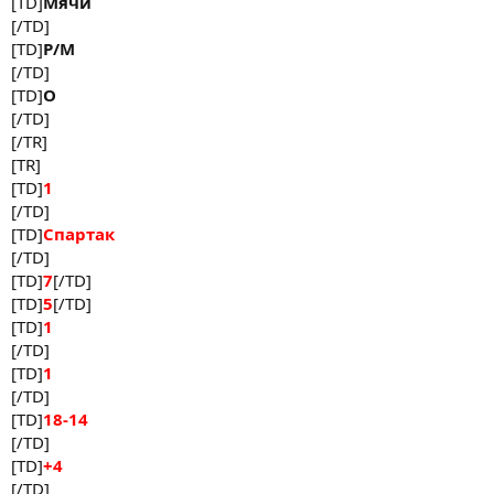
[TD]
Мячи
[/TD]
[TD]
Р/М
[/TD]
[TD]
О
[/TD]
[/TR]
[TR]
[TD]
1
[/TD]
[TD]
Спартак
[/TD]
[TD]
7
[/TD]
[TD]
5
[/TD]
[TD]
1
[/TD]
[TD]
1
[/TD]
[TD]
18-14
[/TD]
[TD]
+4
[/TD]