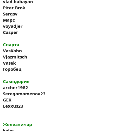
vlad.babayan
Piter Brok
Sergsv
Марс
voyadjer
Casper
Спарта
VasKahn
Vjazmitsch
Vasek
Горобец
Сампдория
archer1982
Seregamamenov23
GEK
Lexxus23
Железничар
kolos