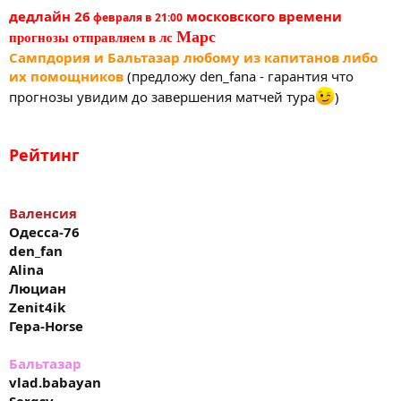
дедлайн
26
московского времени
февраля в 21:00
Марс
прогнозы отправляем в лс
Сампдория и Бальтазар любому из капитанов либо
их помощников
(предложу den_fana - гарантия что
прогнозы увидим до завершения матчей тура
)
Рейтинг
Валенсия
Одесса
-76
den_fan
Alina
Люциан
Zenit4ik
Гера
-Horse
Бальтазар
vlad.babayan
Sergsv