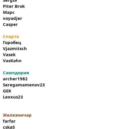
Piter Brok
Марс
voyadjer
Casper
Спарта
Горобец
Vjazmitsch
Vasek
VasKahn
Сампдория
archer1982
Seregamamenov23
GEK
Lexxus23
Железничар
farfar
cska5