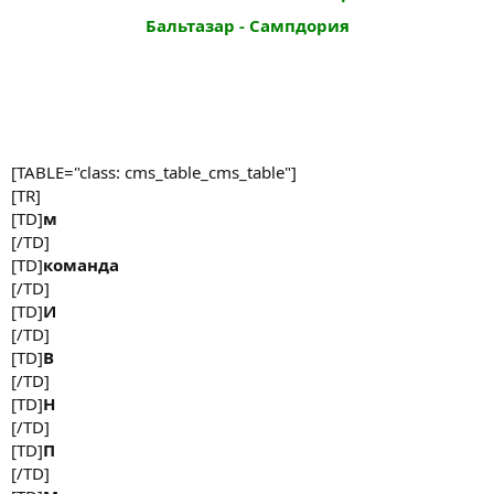
Бальтазар - Сампдория
[TABLE="class: cms_table_cms_table"]
[TR]
[TD]
м
[/TD]
[TD]
команда
[/TD]
[TD]
И
[/TD]
[TD]
В
[/TD]
[TD]
Н
[/TD]
[TD]
П
[/TD]