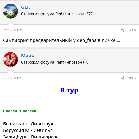
GEK
Старожил форума
Рейтинг сезона: 277
26.02.2015
#15
Сампдория предварительный у den_fana в личке.....
Марс
Старожил форума
Рейтинг сезона: 0
26.02.2015
#16
8 тур
Спарта - Спартак
Бешикташ - Ливерпуль
Боруссия М - Севилья
Зальцбург - Вильярреал