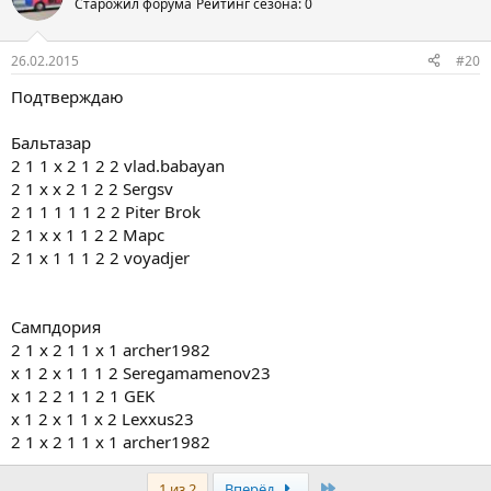
Старожил форума
Рейтинг сезона: 0
26.02.2015
#20
Подтверждаю
Бальтазар
2 1 1 х 2 1 2 2 vlad.babayan
2 1 х х 2 1 2 2 Sergsv
2 1 1 1 1 1 2 2 Piter Brok
2 1 х х 1 1 2 2 Марс
2 1 х 1 1 1 2 2 voyadjer
Сампдория
2 1 х 2 1 1 х 1 archer1982
х 1 2 х 1 1 1 2 Seregamamenov23
х 1 2 2 1 1 2 1 GEK
х 1 2 х 1 1 х 2 Lexxus23
2 1 х 2 1 1 х 1 archer1982
Последняя
1 из 2
Вперёд