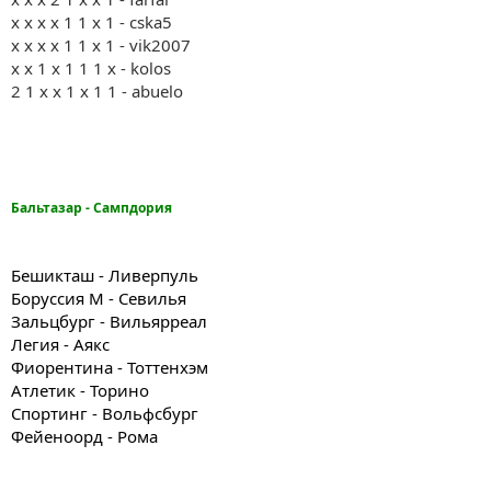
x x x x 1 1 x 1 - cska5
x x x x 1 1 x 1 - vik2007
x x 1 x 1 1 1 x - kolos
2 1 x x 1 x 1 1 - abuelo
Бальтазар - Сампдория
Бешикташ - Ливерпуль
Боруссия М - Севилья
Зальцбург - Вильярреал
Легия - Аякс
Фиорентина - Тоттенхэм
Атлетик - Торино
Спортинг - Вольфсбург
Фейеноорд - Рома