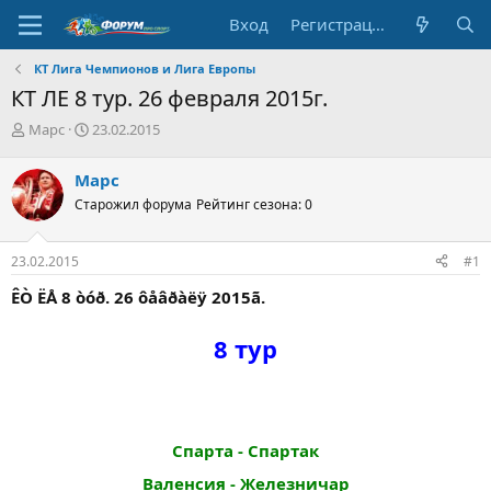
Вход
Регистрация
КТ Лига Чемпионов и Лига Европы
КТ ЛЕ 8 тур. 26 февраля 2015г.
А
Д
Марс
23.02.2015
в
а
т
т
Марс
о
а
Старожил форума
Рейтинг сезона: 0
р
н
т
а
е
ч
23.02.2015
#1
м
а
ы
л
ÊÒ ËÅ 8 òóð. 26 ôåâðàëÿ 2015ã.
а
8 тур
Спарта - Спартак
Валенсия - Железничар