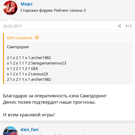
Марс
Старожил форума
Рейтинг сезона: 0
26.02.2015
#19
GEK сказал(а):
Сампдория
2 1 х 2 1 1 х 1 archer1982
х 1 2 х 1 1 1 2 Seregamamenov23
х 1 2 2 1 1 2 1 GEK
х 1 2 х 1 1 х 2 Lexxus23
2 1 х 2 1 1 х 1 archer1982
Благодарю за оперативность кэпа Сампдории!
Денис позже подтвердит наши прогнозы.
И всем красивой игры!
den_fan