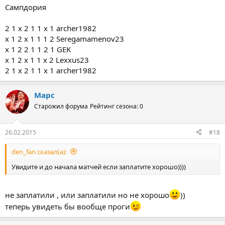
Сампдория
2 1 х 2 1 1 х 1 archer1982
х 1 2 х 1 1 1 2 Seregamamenov23
х 1 2 2 1 1 2 1 GEK
х 1 2 х 1 1 х 2 Lexxus23
2 1 х 2 1 1 х 1 archer1982
Марс
Старожил форума
Рейтинг сезона: 0
26.02.2015
#18
den_fan сказал(а):
Увидите и до начала матчей если заплатите хорошо))))
не заплатили , или заплатили но не хорошо
))
теперь увидеть бы вообще проги