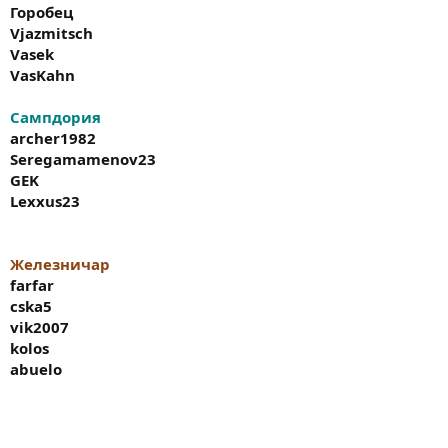
Горобец
farfar
Vjazmitsch
Vasek
VasKahn
Спартак
Spartak
Барнаул
Сампдория
СТЕПАНЫЧ
archer1982
SAXAR
Seregamamenov23
andru69
GEK
Lexxus23
Железничар
farfar
cska5
vik2007
kolos
abuelo