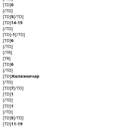
[TD]
0
[/TD]
[TD]
5
[/TD]
[TD]
14-15
[/TD]
[TD]
-1
[/TD]
[TD]
6
[/TD]
[/TR]
[TR]
[TD]
6
[/TD]
[TD]
Железничар
[/TD]
[TD]
7
[/TD]
[TD]
1
[/TD]
[TD]
1
[/TD]
[TD]
5
[/TD]
[TD]
11-19