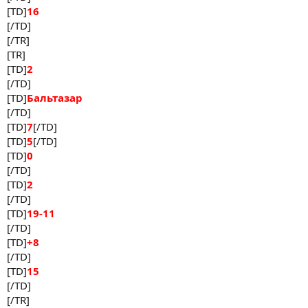
[TD]
16
[/TD]
[/TR]
[TR]
[TD]
2
[/TD]
[TD]
Бальтазар
[/TD]
[TD]
7
[/TD]
[TD]
5
[/TD]
[TD]
0
[/TD]
[TD]
2
[/TD]
[TD]
19-11
[/TD]
[TD]
+8
[/TD]
[TD]
15
[/TD]
[/TR]