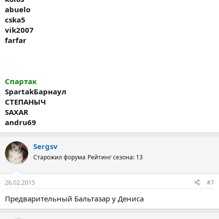
abuelo
cska5
vik2007
farfar
Спартак
Spartak
Барнаул
СТЕПАНЫЧ
SAXAR
andru69
Sergsv
Старожил форума
Рейтинг сезона: 13
26.02.2015
#7
Предварительный Бальтазар у Дениса