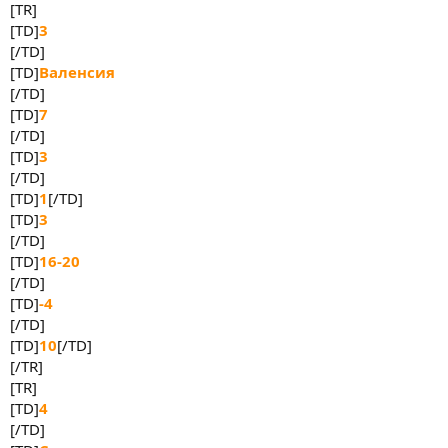
[TR]
[TD]
3
[/TD]
[TD]
Валенсия
[/TD]
[TD]
7
[/TD]
[TD]
3
[/TD]
[TD]
1
[/TD]
[TD]
3
[/TD]
[TD]
16-20
[/TD]
[TD]
-4
[/TD]
[TD]
10
[/TD]
[/TR]
[TR]
[TD]
4
[/TD]