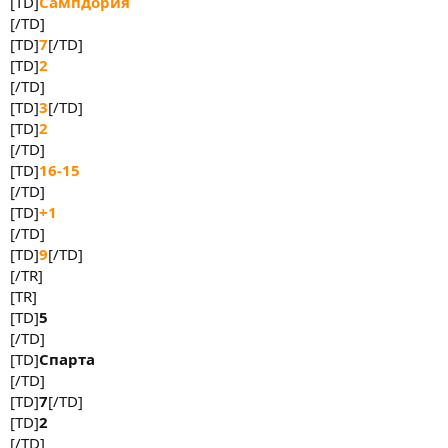
[TD]
Сампдория
[/TD]
[TD]
7
[/TD]
[TD]
2
[/TD]
[TD]
3
[/TD]
[TD]
2
[/TD]
[TD]
16-15
[/TD]
[TD]
+1
[/TD]
[TD]
9
[/TD]
[/TR]
[TR]
[TD]
5
[/TD]
[TD]
Спарта
[/TD]
[TD]
7
[/TD]
[TD]
2
[/TD]