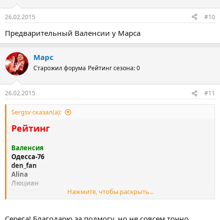
26.02.2015
#10
Предварительный Валенсии у Марса
Марс
Старожил форума
Рейтинг сезона: 0
26.02.2015
#11
Sergsv сказал(а):
Рейтинг
Валенсия
Одесса
-76
den_fan
Alina
Люциан
Нажмите, чтобы раскрыть...
Zenit4ik
Гера
-Horse
Серега! Благодарю за подмогу, но не совсем точно...
Бальтазар