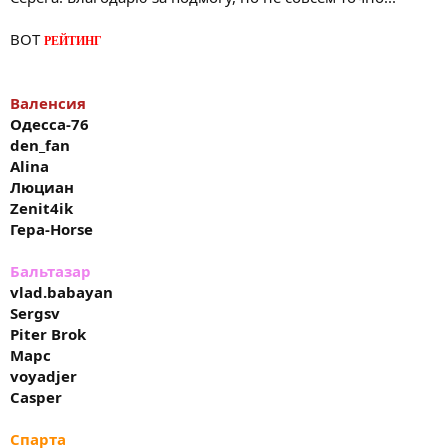
vlad.babayan
Piter Brok
ВОТ
РЕЙТИНГ
Sergsv
Марс
voyadjer
Валенсия
Casper
Одесса
-76
Спарта
den_fan
VasKahn
Alina
Vjazmitsch
Люциан
Vasek
Zenit4ik
Горобец
Гера
-Horse
Сампдория
archer1982
Бальтазар
Seregamamenov23
vlad.babayan
GEK
Sergsv
Lexxus23
Piter Brok
Марс
voyadjer
Железничар
kolos
Casper
abuelo
cska5
Спарта
vik2007