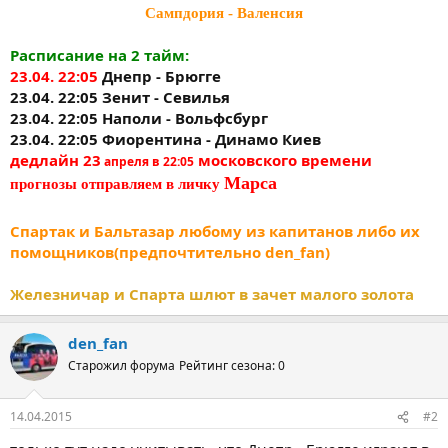
Сампдория - Валенсия
Расписание на 2 тайм:
23.04. 22:05
Днепр - Брюгге
23.04. 22:05 Зенит - Севилья
23.04. 22:05 Наполи - Вольфсбург
23.04. 22:05 Фиорентина - Динамо Киев
дедлайн
23
московского времени
апреля в 22:05
Марс
а
прогнозы отправляем в личку
Спартак и Бальтазар любому из капитанов либо их
помощников(предпочтительно den_fan)
Железничар и Спарта шлют в зачет малого золота
den_fan
Старожил форума
Рейтинг сезона: 0
14.04.2015
#2