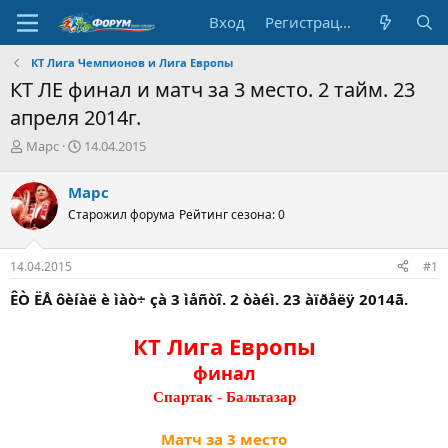
Вход
Регистрация
КТ Лига Чемпионов и Лига Европы
КТ ЛЕ финал и матч за 3 место. 2 тайм. 23
апреля 2014г.
А
Д
Марс
14.04.2015
в
а
т
т
Марс
о
а
Старожил форума
Рейтинг сезона: 0
р
н
т
а
е
ч
14.04.2015
#1
м
а
ы
л
ÊÒ ËÅ ôèíàë è ìàò÷ çà 3 ìåñòî. 2 òàéì. 23 àïðåëÿ 2014ã.
а
КТ Лига Европы
финал
Спартак - Бальтазар
Матч за 3 место