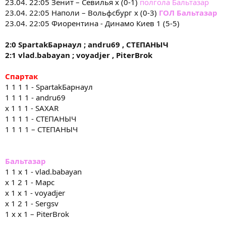
23.04. 22:05 Зенит – Севилья х (0-1)
полгола Бальтазар
23.04. 22:05 Наполи – Вольфсбург х (0-3)
ГОЛ Бальтазар
23.04. 22:05 Фиорентина - Динамо Киев 1 (5-5)
2:0
Spartak
Барнаул
;
andru
69
,
СТЕПАНЫЧ
2:1
vlad
.
babayan
;
voyadjer
,
PiterBrok
Спартак
1 1 1 1 - SpartakБарнаул
1 1 1 1 - andru69
x 1 1 1 - SAXAR
1 1 1 1 - СТЕПАНЫЧ
1 1 1 1 – СТЕПАНЫЧ
Бальтазар
1 1 x 1 - vlad.babayan
x 1 2 1 - Марс
x 1 x 1 - voyadjer
x 1 2 1 - Sergsv
1 x x 1 – PiterBrok