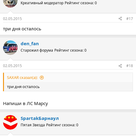
14 мая 2015
Креативный модератор
Рейтинг сезона: 0
Если потребуется, то дополнительное время
02.05.2015
#17
Финал ЛЧ
6 июня 2015
три дня осталось
Финал ЛЕ
27 мая 2015
den_fan
Старожил форума
Рейтинг сезона: 0
02.05.2015
#18
SAXAR сказал(а):
три дня осталось
Напиши в ЛС Марсу
SpartakБарнаул
Пятая Звезда
Рейтинг сезона: 0