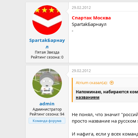
29.02.2012
Спартак Москва
SpartakБарнаул
-
SpartakБарнау
л
Пятая Звезда
Рейтинг сезона: 0
29.02.2012
Atrium сказал(а):
Напоминаю, набираются кома
названием
admin
Администратор
Не понял, что значит "росс
Рейтинг сезона: 94
просто название на русском
Команда форума
И нафига, если у всех коман