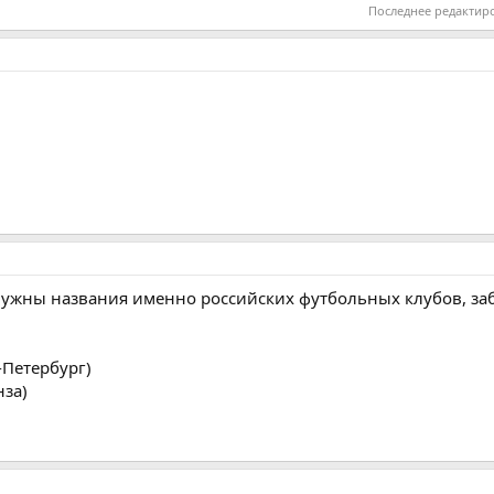
Последнее редактир
и нужны названия именно российских футбольных клубов, за
-Петербург)
нза)