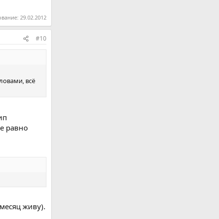
ование:
29.02.2012
#10
ловами, всё
ип
се равно
месяц живу).