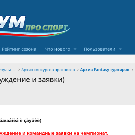
Рейтинг сезона
Что нового
Пользователи
Конкурсы прогнозов и обсуждение результатов
Архив конкурсов прогнозов
Архив Fantasy турниров
уждение и заявки)
ñóæäåíèå è çàÿâêè)
уждение и командные заявки на чемпионат.