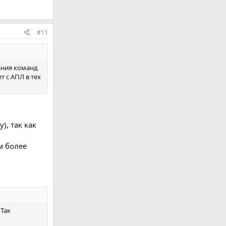
#11
ания команд
т с АПЛ в тех
), так как
м более
 Так