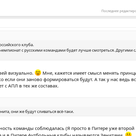
Последнее редактир
ссийского клуба.
чемпионат с русскими командами будет лучше смотреться. Другими с
ивей визуально.
Мне, кажется имеет смысл менять принц
 если они заново формироваться будут. А так у нас ведь в
 с АПЛ в тех же составах.
нита, они же будут сливаться всё-таки.
ность команды соблюдалась (Я просто в Питере уже второй 
зе и в Питере футбольные клубы называются Зенитами.