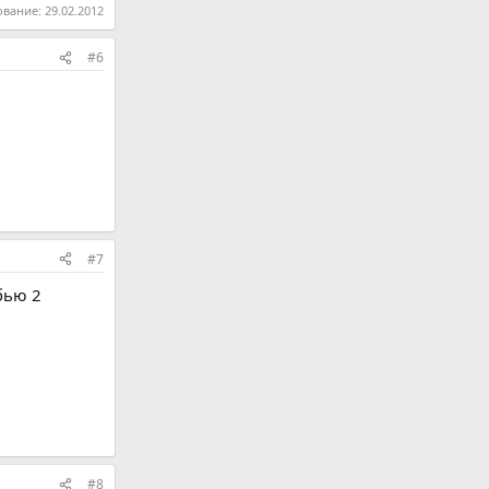
ование:
29.02.2012
#6
#7
бью 2
#8