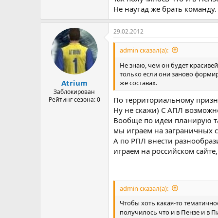
Не наугад же брать команду.
29.02.2012
admin сказал(а):
Не знаю, чем он будет красиве
только если они заново формиро
Atrium
же составах.
Заблокирован
По территориальному призн
Рейтинг сезона: 0
Ну не скажи) С АПЛ возможно
Вообще по идеи планирую та
мы играем на заграничных с
А по РПЛ внести разнообраз
играем на российском сайте
admin сказал(а):
Чтобы хоть какая-то тематично
получилось что и в Пензе и в 