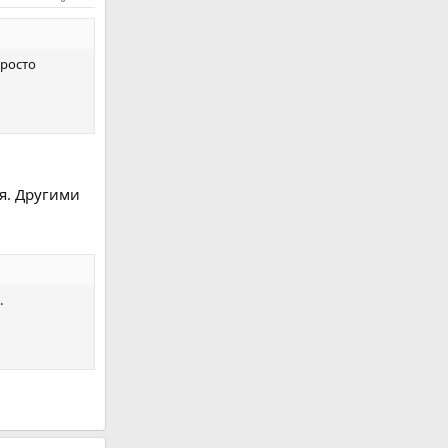
просто
я. Другими
.