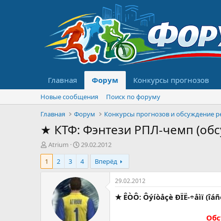
Главная
Форум
Конкурсы прогнозов
Новые сообщения
Поиск по форуму
Главная
Форум
★ КТФ: Фэнтези РПЛ-чемп (обс
А
Д
Atrium
29.02.2012
в
а
1
2
3
4
Вперёд
т
т
о
а
р
н
29.02.2012
т
а
★ ÊÒÔ: Ôýíòåçè ÐÏË-÷åìï (îá
е
ч
м
а
ы
л
Обс