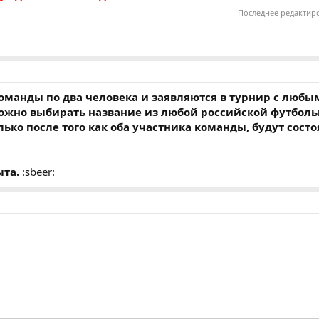
Последнее редактир
манды по два человека и заявляются в турнир с любы
ожно выбирать название из любой российской футбольн
ко после того как оба участника команды, будут состо
ыта.
:sbeer: