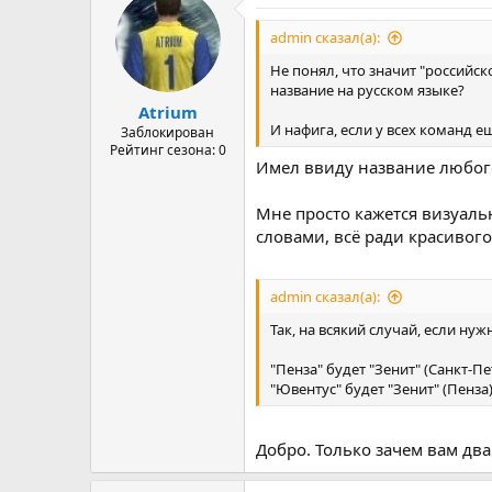
admin сказал(а):
Не понял, что значит "российс
название на русском языке?
Atrium
И нафига, если у всех команд е
Заблокирован
Рейтинг сезона: 0
Имел ввиду название любого
Мне просто кажется визуаль
словами, всё ради красивог
admin сказал(а):
Так, на всякий случай, если ну
"Пенза" будет "Зенит" (Санкт-П
"Ювентус" будет "Зенит" (Пенза
Добро. Только зачем вам два