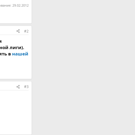
ование:
29.02.2012
#2
м
ой лиги).
ять в
нашей
#3