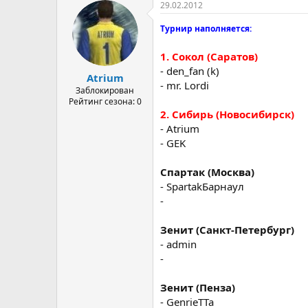
29.02.2012
Турнир наполняется:
1. Сокол (Саратов)
- den_fan (k)
Atrium
- mr. Lordi
Заблокирован
Рейтинг сезона: 0
2. Сибирь (Новосибирск)
- Atrium
- GEK
Спартак (Москва)
- SpartakБарнаул
-
Зенит (Санкт-Петербург)
- admin
-
Зенит (Пенза)
- GenrieTTa