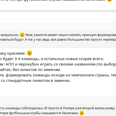
й визуально.
Мне, кажется имеет смысл менять принцип формиров
ваться будут. А так у нас ведь все равно большинство просто перейде
аку красивее.
 будет 3-4 команды, а остальные новые скорее всего.
к: АПЛ и еврокубки играть со своими названием (по выбору
айтах, без лимитов по заменам.
ие, формировать команды исходя из чемпионата страны, те
, со стандартным лимитом в заменах.
сть команды соблюдалась (Я просто в Питере уже второй месяц живу).
Питере футбольные клубы называются Зенитами.