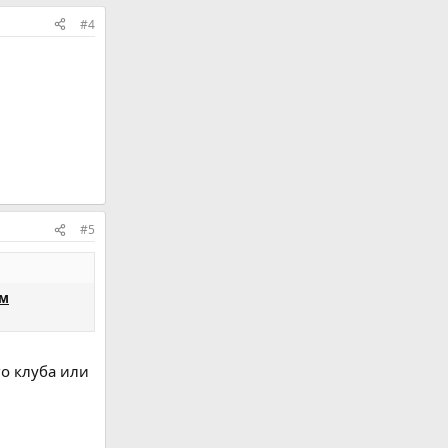
#4
#5
им
го клуба или