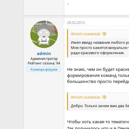
-
29.02.2012
Atrium сказал(а):
Имел ввиду название любого ро
Мне просто кажется визуально 
ради красивого оформления.
admin
Администратор
Рейтинг сезона: 94
Не знаю, чем он будет крас
Команда форума
формирования команд только
большинство просто перейдет
Atrium сказал(а):
Добро. Только зачем вам два Зе
Чтобы хоть какая-то тематич
Так получилось что и в Пен