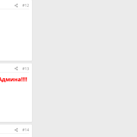
#12
#13
дмина!!!!
#14