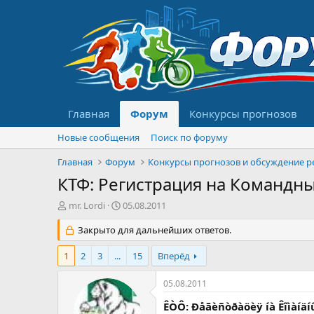
Главная
Форум
Конкурсы прогнозов
Новые сообщения
Поиск по форуму
Главная
Форум
КТФ: Регистрация на Командн
А
Д
mr. Lordi
05.08.2011
в
а
т
Закрыто для дальнейших ответов.
т
о
а
р
н
1
2
3
...
15
Вперёд
т
а
е
ч
05.08.2011
м
а
ы
л
ÊÒÔ: Ðåãèñòðàöèÿ íà Êîìàíä