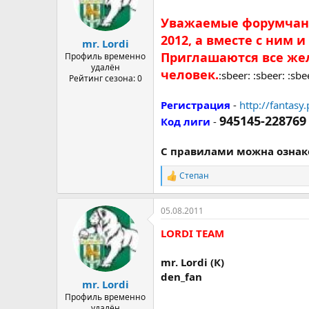
а
Уважаемые форумчане 
2012, а вместе с ним
mr. Lordi
Приглашаются все же
Профиль временно
удалён
человек.
:sbeer: :sbeer: :sbe
Рейтинг сезона: 0
Регистрация
-
http://fantasy
945145-228769
Код лиги
-
С правилами можна ознак
Степан
Р
е
а
05.08.2011
к
ц
LORDI TEAM
и
и
:
mr. Lordi (К)
den_fan
mr. Lordi
Профиль временно
удалён