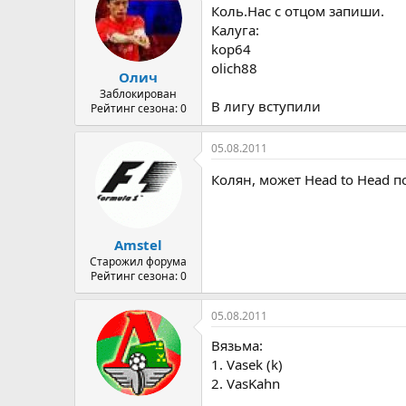
Коль.Нас с отцом запиши.
Калуга:
kop64
olich88
Олич
Заблокирован
В лигу вступили
Рейтинг сезона: 0
05.08.2011
Колян, может Head to Head 
Amstel
Старожил форума
Рейтинг сезона: 0
05.08.2011
Вязьма:
1. Vasek (k)
2. VasKahn