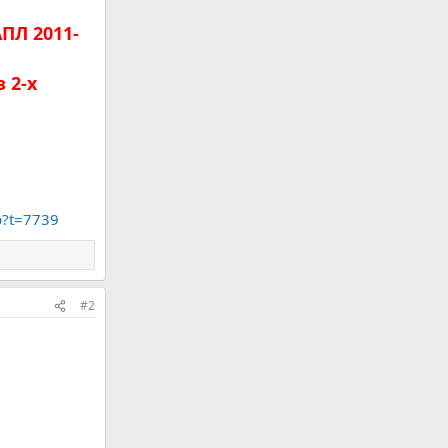
ПЛ 2011-
 2-х
p?t=7739
#2