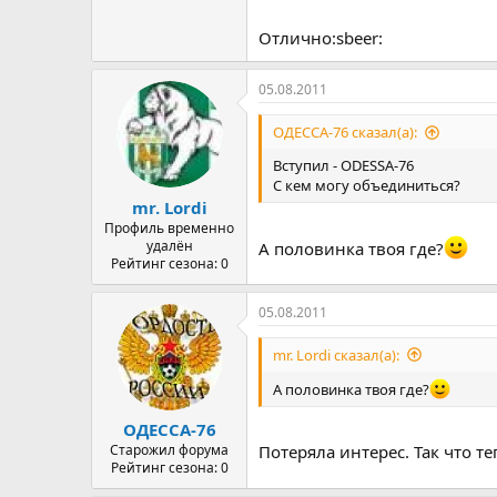
Отлично:sbeer:
05.08.2011
ОДЕССА-76 сказал(а):
Вступил - ODESSA-76
С кем могу объединиться?
mr. Lordi
Профиль временно
удалён
А половинка твоя где?
Рейтинг сезона: 0
05.08.2011
mr. Lordi сказал(а):
А половинка твоя где?
ОДЕССА-76
Старожил форума
Потеряла интерес. Так что те
Рейтинг сезона: 0