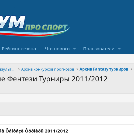
Рейтинг сезона
Что нового
Пользователи
Конкурсы прогнозов и обсуждение результатов
Архив конкурсов прогнозов
Архив Fantasy турниров
ые Фентези Турниры 2011/2012
íûå Ôåíòåçè Òóðíèðû 2011/2012