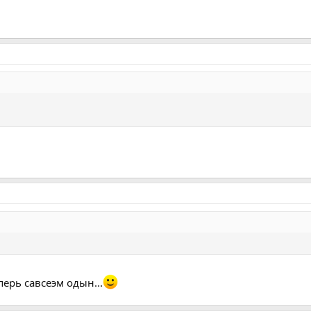
перь савсеэм одын...