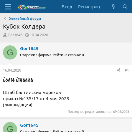
Вход
Регистрация
Хоккейный форум
Кубок Колдера
А
Д
Gor1645
16.04.2020
в
а
т
т
Gor1645
G
о
а
Старожил форума
Рейтинг сезона: 0
р
н
т
а
е
ч
16.04.2020
#1
м
а
ы
л
Êóáîê Êîëäåðà
а
Штаб балтийских моряков
приказ №135/17 от 4 мая 2023
(ликвидация)
Последнее редактирование:
09.05.2023
Gor1645
G
Старожил форума
Рейтинг сезона: 0