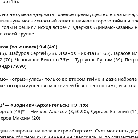
гор (15).
, но не сумела удержать голевое преимущество в два мяча,
зевнув» молниеносный ответ в начале второго тайма и пр
и голы и решили исход встречи, удержав «Динамо-Казань» н
в своей группе.
» (Ульяновск) 9:4 (4:0)
(5), Шабуров Сергей (23), Иванов Никита (31,65), Тарасов В
й (70), Чернышов Виктор (76)*— Тургунов Рустам (59), Петр
ндр (79,90).
мо» «огрызнулась» только во втором тайме и даже набрала
ке, но преимущество москвичей было неоспоримо, и исход
*— «Водник» (Архангельск) 1:9 (1:6)
ргей (43)*— Ничков Алексей (8,50,90), Дергаев Евгений (11,
еров Максим (20).
ин солировал на поле в игре «Стартом». Счет мог стать дв
вратарь сборной XXIX Зимней Универсиады и, по совместите