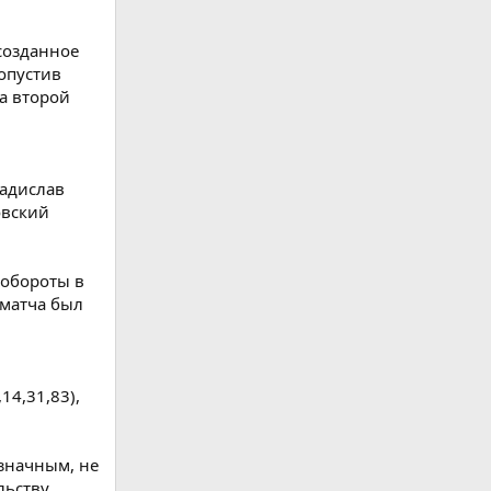
 созданное
опустив
а второй
ладислав
овский
 обороты в
 матча был
14,31,83),
узначным, не
льству,