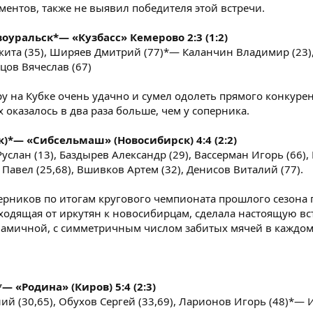
ентов, также не выявил победителя этой встречи.
уральск*— «Кузбасс» Кемерово 2:3 (1:2)
кита (35), Ширяев Дмитрий (77)*— Каланчин Владимир (23)
цов Вячеслав (67)
у на Кубке очень удачно и сумел одолеть прямого конкурен
оказалось в два раза больше, чем у соперника.
)*— «Сибсельмаш» (Новосибирск) 4:4 (2:2)
услан (13), Баздырев Александр (29), Вассерман Игорь (66),
авел (25,68), Вшивков Артем (32), Денисов Виталий (77).
ерников по итогам кругового чемпионата прошлого сезона
ходящая от иркутян к новосибирцам, сделала настоящую вс
амичной, с симметричным числом забитых мячей в каждом
 «Родина» (Киров) 5:4 (2:3)
ий (30,65), Обухов Сергей (33,69), Ларионов Игорь (48)*—