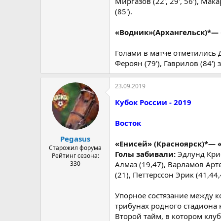
Миргазов (22', 29', 56'), Мака
(85').
«Водник»(Архангельск)*— «
Голами в матче отметились Де
Фероян (79'), Гаврилов (84')
23.09.2019
Кубок России - 2019
Восток
Pegasus
«Енисей» (Красноярск)*— «
Старожил форума
Голы забивали:
Эдлунд Крис
Рейтинг сезона:
330
Алмаз (19,47), Варламов Арт
(21), Петтерссон Эрик (41,44
Упорное состязание между 
трибунах родного стадиона к
Второй тайм, в котором клу