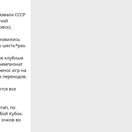
азвала СССР
жний
овск).
ановились
 шесть*раз.
ые клубные
 чемпионат
ренос игр на
х переходов.
ются все
тап, по
бой Кубок.
 очков во