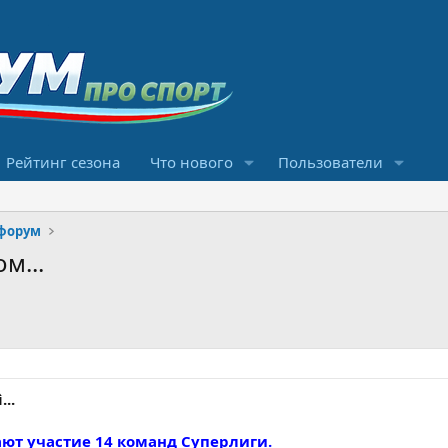
Рейтинг сезона
Что нового
Пользователи
форум
м...
...
ают участие 14 команд Суперлиги.