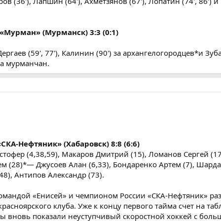
ров (36'), Лапшин (64'), Ахметзянов (67'), Лопатин (74', 86') 
Мурман» (Мурманск) 3:3 (0:1)
ргаев (59', 77'), Калинин (90') за архангелогородцев*и Зубар
 за мурманчан.
СКА-Нефтяник» (Хабаровск) 8:8 (6:6)
тофер (4,38,59), Макаров Дмитрий (15), Ломанов Сергей (1
ем (28)*— Джусоев Алан (6,33), Бондаренко Артем (7), Шар
,48), Антипов Александр (73).
командой «Енисей» и чемпионом России «СКА-Нефтяник» ра
расноярского клуба. Уже к концу первого тайма счет на табл
бы вновь показали неуступчивый скоростной хоккей с бол