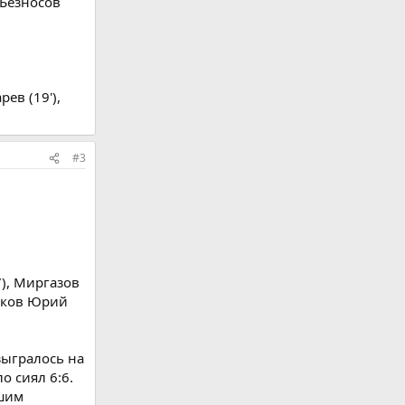
и Безносов
ев (19'),
#3
7), Миргазов
даков Юрий
зыгралось на
о сиял 6:6.
ьшим