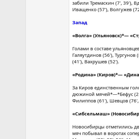
забили Тремаскин (7', 39'), Вд
Иващенко (57'), Волгужев (72
Запад
«Волга» (Ульяновск)*— «Стр
Голами в составе ульяновцев 
Галяутдинов (56'), Тургунов (
(41'), Вахрушев (52').
«Родина» (Киров)*— «Динам
За Киров единственным голо
дюжиной мячей*—*Бефус (2'), В
Филиппов (61'), Шевцов (76', 7
«Сибсельмаш» (Новосибирск
Новосибирцы отметились дву
мяч побывал в воротах соперни