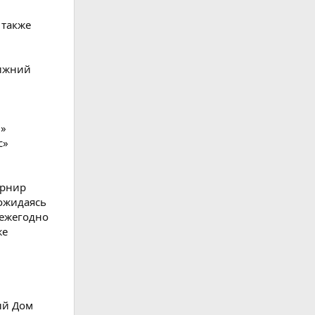
 также
Нижний
й»
с»
урнир
дожидаясь
 ежегодно
же
ый Дом