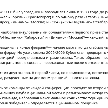
ок СССР был упразднен и возродился лишь в 1983 году. До р
ержал «Зоркий» (Красногорск) и по одному разу «Старт» (Ни
ярск), «Динамо» (Москва) и «СКА» («СКА-Нефтяник» г.*Хабар
 наиболее титулованными обладателями первого приза ст
КА-Нефтяник» (Хабаровск) и «Динамо» (Москва)*— каждый по
роводился в конце февраля*— начале марта, когда стабильн
 форму. Но уже с сезона 2005/2006 Кубок стал предварять
петицией перед главными играми сезона. Таким образом, пе
аиграть новые составы, перетасованные после межсезонны
ит из двух этапов. В первой части, по возможности, встреча
, разделенные на две конференции*— Восток и Запад.
етыре команды от каждой конференции проходят во второй э
ьнейших клуба в финальной части и разыгрывают между со
ь команда, набравшая максимальное количество турнирных
время победитель определяется в финальном поединке.