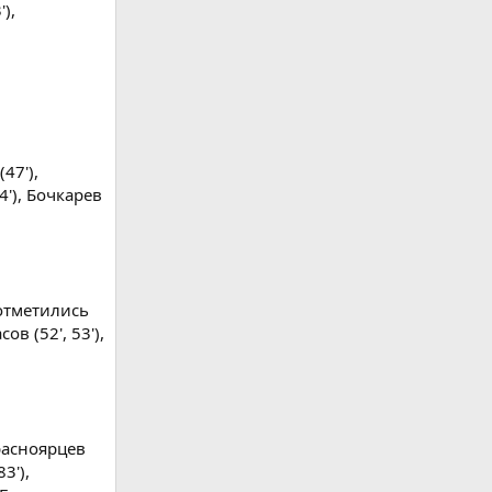
'),
47'),
4'), Бочкарев
отметились
ов (52', 53'),
расноярцев
3'),