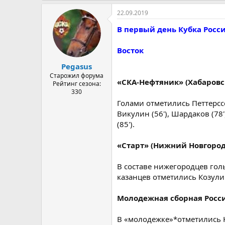
22.09.2019
В первый день Кубка Росс
Восток
Pegasus
Старожил форума
«СКА-Нефтяник» (Хабаровск
Рейтинг сезона:
330
Голами отметились Петтерссон
Викулин (56'), Шардаков (78'
(85').
«Старт» (Нижний Новгород)
В составе нижегородцев голы з
казанцев отметились Козулин (
Молодежная сборная России
В «молодежке»*отметились Ку