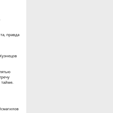
,
та, правда
 Кузнецов
 пятью
тречу
 тайме.
 Исмагилов