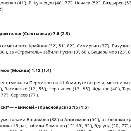
овенко (41'), В. Кузнецов (48', 77'), Нечаев (52'), Баздырев (53
').
оитель» (Сыктывкар) 7:6 (2:3)
отметились Крайнов (32', 51', 82'), Симиргин (37'), Бихузин (
88'), за «Строитель» забили Русин (8', 68'), Башарымов (23', 8
о» (Москва) 1:12 (1:4)
м отметился Перминов на 41-й минуте встречи, москвичи 
асиленко (12', 55'), Чернышев (13', 85'), Жданов (40'), Тарас
7'), Сергеев (77').
)*— «Енисей» (Красноярск) 2:15 (1:5)
мя голами Вшивкова (38') и Анисимова (54'), от клюшки к
ка 15 раз, забили Ломанов (12', 49', 62'), Эдлунд (20', 77', 8