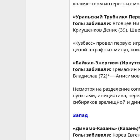
количеством интересных мом
«Уральский Трубник» Перво
Голы забивали:
Яговцев Ни
Криушенков Денис (39), Шве
«Кузбасс» провел первую игр
ценой штрафных минут, коих 
«Байкал-Энергия» (Иркутск
Голы забивали:
Тремаскин Р
Владислав (72)*— Анисимов П
Несмотря на разделение соп
пунктами, инициатива, пере
сибиряков зрелищной и дин
Запад
«Динамо-Казань» (Казань)*—
Голы забивали:
Корев Евген