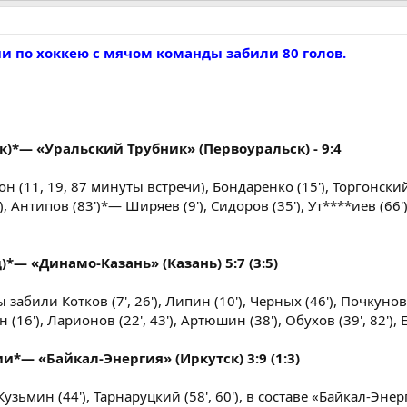
ии по хоккею с мячом команды забили 80 голов.
)*— «Уральский Трубник» (Первоуральск) - 9:4
 (11, 19, 87 минуты встречи), Бондаренко (15'), Торгонский (
), Антипов (83')*— Ширяев (9'), Сидоров (35'), Ут****иев (66
*— «Динамо-Казань» (Казань) 5:7 (3:5)
абили Котков (7', 26'), Липин (10'), Черных (46'), Почкунов (
16'), Ларионов (22', 43'), Артюшин (38'), Обухов (39', 82'), Е.
*— «Байкал-Энергия» (Иркутск) 3:9 (1:3)
зьмин (44'), Тарнаруцкий (58', 60'), в составе «Байкал-Эне