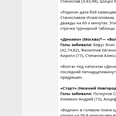
Станислав (3,43,48), Шицко Е
«Родина» дала бой казанцам
Станиславом Исмагиловым, «
дважды на 60-х минутах. Эт
строчке турнирной таблицы 
«Динамо» (Москва)*— «Волга
Голы забивали:
Бефус Янис 
(42,74,82), Филиппов Евгени
Кирилл (77), Степанов Алекса
«Волга» под натиском «Дина
последней пятнадцатиминут
предрешен.
«Старт» (Нижний Новгород)
Голы забивали:
Почкунов Се
Климкин Андрей (15), Анциф
«Водник» в голевом плане од
отрази на 39-й минуте мяч 