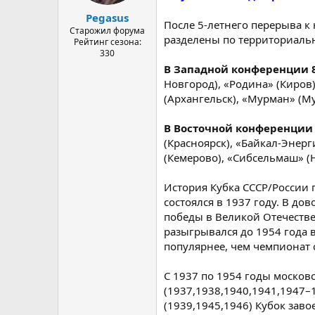
а
Pegasus
После 5-летнего перерыва к
Старожил форума
разделены по территориальн
Рейтинг сезона:
330
В Западной конференции 
Новгород), «Родина» (Киров)
(Архангельск), «Мурман» (М
В Восточной конференции 
(Красноярск), «Байкал-Энерг
(Кемерово), «Сибсельмаш» (
История Кубка СССР/России 
состоялся в 1937 году. В до
победы в Великой Отечестве
разыгрывался до 1954 года 
популярнее, чем чемпионат 
С 1937 по 1954 годы московс
(1937,1938,1940,1941,1947–1
(1939,1945,1946) Кубок зав