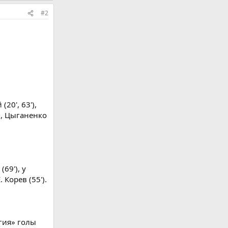
#2
20', 63'),
'), Цыганенко
69'), у
 Корев (55').
ргия» голы