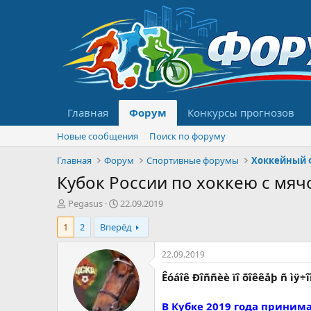
Главная
Форум
Конкурсы прогнозов
Новые сообщения
Поиск по форуму
Главная
Форум
Спортивные форумы
Хоккейный 
Кубок России по хоккею с мячо
А
Д
Pegasus
22.09.2019
в
а
1
2
Вперёд
т
т
о
а
р
н
22.09.2019
т
а
Êóáîê Ðîññèè ïî õîêêåþ ñ ìÿ÷îì
е
ч
м
а
ы
л
В Кубке 2019 года приним