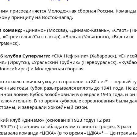
 ним присоединяется Молодежная сборная России. Команды
ому принципу на Восток-Запад.
8 команд:
«Динамо» (Москва), «Динамо-Казань», «Старт» (
, «Строитель» (Сыктывкар), «Волга» (Ульяновск), «Водник»
урманск).
6 клубов Суперлиги:
«СКА-Нефтяник» (Хабаровск), «Енисе
ия» (Иркутск), «Уральский Трубник» (Первоуральск), «Кузбас
Новосибирск) и Молодежная сборная.
по хоккею с мячом уходит в прошлое на 80 лет*— первый т
военные годы Кубок разыгрывался вплоть до 1941 года. Не 
нной войне, Кубок возобновили в феврале 1945 года, и он
включительно. В то время кубковые соревнования были да
страны, и завершали хоккейный сезон.
кий клуб «Динамо» (основан в 1923 году) 12 раз
954*гг.) становился обладателем главного трофея, 3 раза
оевывала команда «ЦСКА» (в то время «ЦДКА»*— Центральн