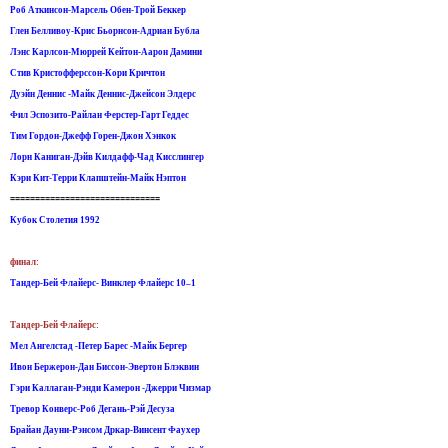
Роб Аткинсон-Марсель Обен-Трой Беккер
Глен Белливоу-Крис Бьорнсон-Адриан Бубла
Лэнс Карлсон-Мюррей Кейтон-Аарон Дамини
Стив Кристофферссон-Кори Кричтон
Дуэйн Деннис -Майк Деннис-Джейсон Элдерс
Фил Эспозито-Райлан Ферстер-Гарт Геддес
Тим Гордон-Джефф Горен-Джон Хэнкок
Лорн Каниган-Дэйв Килдафф-Чад Кисслингер
Кэри Кит-Терри Клапштейн-Майк Нэптон
==============================
Кубок Столетия 1992
финал:
Тандер-Бей Флайерс- Винклер Флайерс 10–1
Тандер-Бей Флайерс:
Мел Ангелстад -Петер Барес -Майк Бергер
Ивон Бержерон-Дан Биссон-Эвертон Блэквин
Гэри Каллаган-Рэнди Камерон -Джерри Чизмар
Тревор Конверс-Роб Дегань-Рэй Десуза
Брайан Дауни-Рэнсом Дркар-Винсент Фаухер