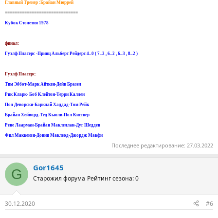
Главный Тренер :Брайан Мюррей
==============================
Кубок Столетия 1978
финал:
Гуэлф Платерс -Принц Альберт Рейдерс 4–0 ( 7–2 , 6–2 , 6–3 , 8–2 )
Гуэлф Платерс:
Тим Эббот-Марк Айткен-Дейв Бразел
Рик Кларк- Боб Клейтон-Терри Каллен
Пол Деворски-Барклай Хаддад-Том Рейк
Брайан Хейворд-Тед Кьюли-Пол Кистнер
Рене Лаарман-Брайан Маклеллан-Дуг Шедден
Фил Маккензи-Донни Маклеод-Джордж Макфи
Последнее редактирование:
27.03.2022
Gor1645
G
Старожил форума
Рейтинг сезона: 0
30.12.2020
#6