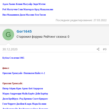
Адам Льюис-Кевин Магуайр-Энди Мэттис
Роб Маттуччи-Стив Макчарлз-Брэд Макклоклин
Нил Маккиннон-Джон Маллин-Том Тилли
Последнее редактирование:
27.03.2022
Gor1645
G
Старожил форума
Рейтинг сезона: 0
30.12.2020
#9
Кубок Столетия 1985
финал:
Ориллия Тревеуайс- Пентиктон Найтс 4–2
Ориллия Тревеуайс:
Питер Абрик-Крис Аренс-Боб Андерсон
Марко Андреоцци-Майк Барбо-Дэйв Барбер
Джон Брейбрук -Род Брешиа-Скотт Бриджес
Глен Черретт-Джейми Кларк-Марк Колвин
Дэн Консидайн-Дуг Крэндалл-Брэд Дэлгарно