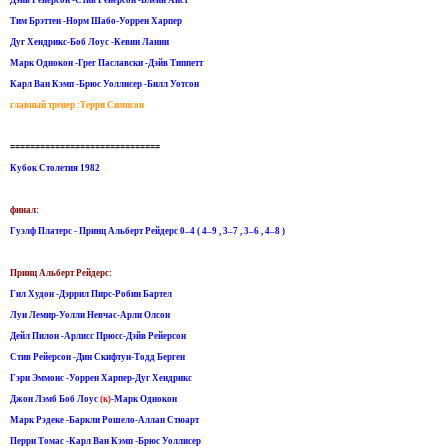
Тим Брэттен -Норм Шабо-Уоррен Харпер
Дуг Хендрикс-Боб Лоус -Кевин Ланни
Марк Однокон -Грег Паславски -Дэйв Типпетт
Карл Ван Кэмп -Брюс Уоллисер -Билл Уотсон
главный тренер :Терри Симпсон
==============================
Кубок Столетия 1982
финал:
Гуэлф Платерс - Принц Альберт Рейдерс 0–4 ( 4–9 , 3–7 , 3–6 , 4–8 )
Принц Альберт Рейдерс:
Гил Худон -Дэррил Пирс-Робин Бартел
Луи Лемир-Уолли Невчас-Арли Олсон
Дейл Пилон -Арлисс Прюсс-Дэйв Рейерсон
Стив Рейерсон -Дин Скифтун-Тодд Берген
Гэри Эммонс -Уоррен Харпер-Дуг Хендрикс
Джон Лэмб Боб Лоус
(к)
-Марк Однокон
Марк Рэдеке -Баркли Рошело-Аллан Стюарт
Перри Томас -Карл Ван Кэмп -Брюс Уоллисер