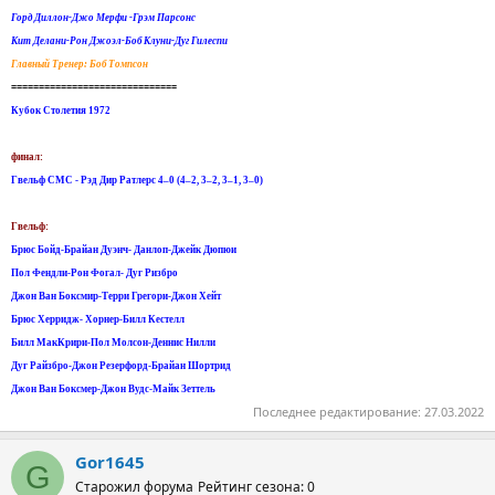
Горд Диллон-Джо Мерфи -Грэм Парсонс
Кит Делани-Рон Джоэл-Боб Клуни-Дуг Гилеспи
Главный Тренер: Боб Томпсон
==============================
Кубок Столетия 1972
финал:
Гвельф CMC - Рэд Дир Ратлерс 4–0 (4–2, 3–2, 3–1, 3–0)
Гвельф:
Брюс Бойд-Брайан Дуэнч- Данлоп-Джейк Дюпюи
Пол Фендли-Рон Фогал- Дуг Ризбро
Джон Ван Боксмир-Терри Грегори-Джон Хейт
Брюс Херридж- Хорнер-Билл Кестелл
Билл МакКрири-Пол Молсон-Деннис Нилли
Дуг Райзбро-Джон Резерфорд-Брайан Шортрид
Джон Ван Боксмер-Джон Вудс-Майк Зеттель
Последнее редактирование:
27.03.2022
Gor1645
G
Старожил форума
Рейтинг сезона: 0