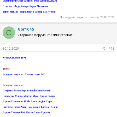
Джим Фиглиомени-Джейсон Ферт-Джейми Хейден
Стив Хогг-Тодд Ховарт-Барри Маккинли
Терри Менард- Марк Вашон-Джефф Ван Норман
Последнее редактирование:
27.03.2022
Gor1645
G
Старожил форума
Рейтинг сезона: 0
30.12.2020
#13
Кубок Столетия 1993
финал:
Келоуна Спартанс - Шатоге Элита 7–2
Келоуна Спартанс:
Стеффонт Уолби-Кертис Фрай-Стив Робертс
Сильвериo Mирао-Мартин Маса -Джоэл Ирвин
Даррен Тымчишин-Шейн Джонсон-Дон Хирн
Берт Хендерсон-Райан Эссельмонт-Брендан Кенни
Даррен Хастман-Боб Нидэм-Павел Сучанек