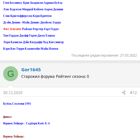
Глен Белливоу-Крис Бьорнсон-Адриан Бубла
Лэнс Карлсон-Мюррей Кейтон-Аарон Дамини
Стив Кристофферссон-Кори Кричтон
Дуэйн Деннис -Майк Деннис-Джейсон Элдерс
Фил Эспозито
-Райлан Ферстер-Гарт Геддес
Тим Гордон-Джефф Горен-Джон Хэнкок
Лорн Каниган-Дэйв Килдафф-Чад Кисслингер
Кэри Кит-Терри Клапштейн-Майк Нэптон
Последнее редактирование:
27.03.2022
Gor1645
G
Старожил форума
Рейтинг сезона: 0
30.12.2020
#12
Кубок Столетия 1991
финал:
Вернон Лейкерс - Садбери Кабс 8–4
Вернон Лейкерс: