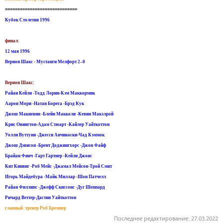
=============================
Кубок Столетия 1996
финал:
12 мая 1996
Вернон Шакс - Мустанги Мелфорт 2–0
Вернон Шакс:
Райан Кейли -Тодд Лорин-Кэм Маккормик
Аарон Мори -Натан Борега -Брэд Кук
Джош Макневин -Блейн Макколи -Кевин Макэлрой
Крис Овингтон-Адам Стюарт -Кайлер Уайткоттон
Уолли Вуттуни -Джесси Анчикоски-Чад Кэммок
Джош Дэвисон -Брент Доджингхорс -Джон Файф
Брайан Финч -Гарт Гартнер -Кейли Джонс
Кит Кинвиг -Роб Мейс -Джамал Мейсон-Трой Смит
Игорь Майдебура -Майк Миллар -Шон Патчелл
Райан Филлипс -Джефф Скиссонс -Дуг Шеппард
Ричард Веттер-Дастин Уайткоттон
главный :тренер Роб Бремнер
Последнее редактирование:
27.03.2022