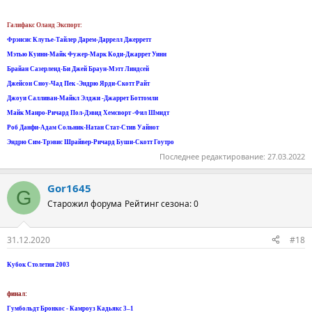
Галифакс Oланд Экспорт:
Фрэнсис Клутье-Тайлер Дарем-Даррелл Джерретт
Мэтью Куинн-Майк Фужер-Марк Коди-Джаррет Уинн
Брайан Сазерленд-Би Джей Браун-Мэтт Линдсей
Джейсон Сноу-Чад Пек -Эндрю Ярди-Скотт Райт
Джоуи Салливан-Майкл Элджи -Джаррет Боттомли
Майк Манро-Ричард Пол-Дэвид Хемсворт -Фил Шмидт
Роб Данфи-Адам Сольник-Натан Стат-Стив Уайнот
Эндрю Сим-Трэвис Шрайвер-Ричард Буши-Скотт Гоутро
Последнее редактирование:
27.03.2022
Gor1645
G
Старожил форума
Рейтинг сезона: 0
31.12.2020
#18
Кубок Столетия 2003
финал:
Гумбольдт Бронкос - Камроуз Кадьякс 3–1