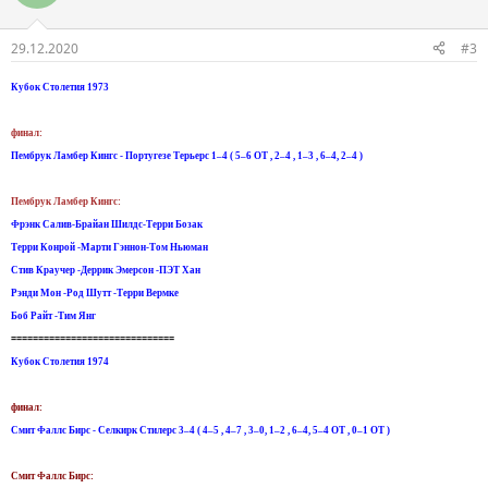
29.12.2020
#3
Кубок Столетия 1973
финал:
Пембрук Ламбер Кингс - Португезе Терьерс 1–4 ( 5–6 ОТ , 2–4 , 1–3 , 6–4, 2–4 )
Пембрук Ламбер Кингс:
Фрэнк Салив-Брайан Шилдс-Терри Бозак
Терри Конрой -Марти Гэннон-Том Ньюман
Стив Краучер -Деррик Эмерсон -ПЭТ Хан
Рэнди Мон -Род Шутт -Терри Вермке
Боб Райт -Тим Янг
==============================
Кубок Столетия 1974
финал:
Смит Фаллс Бирс - Селкирк Стилерс 3–4 ( 4–5 , 4–7 , 3–0, 1–2 , 6–4, 5–4 ОТ , 0–1 ОТ )
Смит Фаллс Бирс: