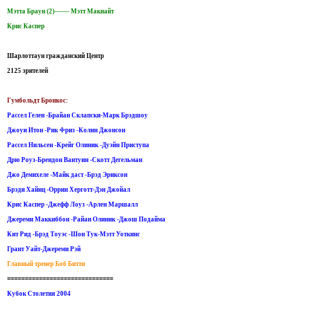
Мэтта Браун (2)------- Мэтт Макнайт
Крис Каспер
Шарлоттаун гражданский Центр
2125 зрителей
Гумбольдт Бронкос:
Рассел Гелен -Брайан Склапски-Марк Брэдшоу
Джоуи Итон -Рик Фриз -Колин Джонсон
Рассел Нильсен -Крейг Олиник -Дуэйн Приступа
Дрю Роуз-Брендон Вантуин -Скотт Дегельман
Джо Демихеле -Майк даст -Брэд Эриксон
Брэди Хайнц -Оррин Херготт-Дэн Джойал
Крис Каспер -Джефф Лоуз -Арлен Маршалл
Джереми Маккиббон ​​-Райан Олиник -Джош Подайма
Кит Рид -Брэд Тоуэс -Шон Тук-Мэтт Уоткинс
Грант Уайт-Джереми Рэй
Главный тренер Боб Битти
==============================
Кубок Столетия 2004