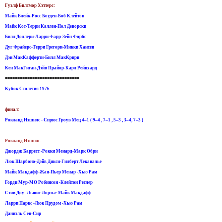
Гуэлф Билтмор Хэттерс:
Майк Блейк-Росс Боуден-Боб Клейтон
Майк Кот-Терри Каллен-Пол Деворски
Билл Доллери-Ларри Фарр-Зейн Форбс
Дуг Фрайерс-Терри Грегори-Микки Хансен
Дэн МакКафферти-Билл МакКрири
Кен МакГиган-Дэйв Прайор-Карл Рейнхард
==============================
Кубок Столетия 1976
финал:
Рокланд Нэшнлс - Спрюс Гроув Мец 4–1 ( 9–4 , 7–1 , 5–3 , 3–4, 7–3 )
Рокланд Нэшнлс:
Джордж Барретт -Рокки Менард-Марк Обри
Люк Шарбоно-Дэйв Дикси-Гилберт Лекавалье
Майк Макдафф-Жан-Пьер Менар -Хью Рам
Горди Мур-МО Робинсон -Клейтон Реслер
Стив Доу -Льюис Лортье-Майк Макдафф
Ларри Паркс -Люк Прудом -Хью Рам
Даниэль Сен-Сир