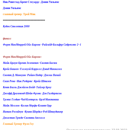
Ник Рингстад-Брент Стоуардс -Дэнни Уильямс
Дэнни Уильямс
главный тренер :Трой Мик
=============================
Кубок Столетия 2000
финал:
Форт МакМюррей Ойл Баронс -Райсайд-Бальфур Сабрекэтс 2–1
Форт МакМюррей Ойл Баронс:
Майк Браун-Брент Зеленевич -Скотт Басюк
Крейг Бишоп -Гэллоуэй Кэрролл-Дэвид Маккалох
Скотт Д. Маккуин -Райан Падер -Джош Папай
Скип Рено -Ник Робертс -Крейг Штамм
Кент Бигль-Джейсон Бойд -Тайлер Броу
Джефф Драммонд-Шейн Фрэнк -Дэн Гилбертсон
Трэвис Глэдью-Чад Клетцель -Брэд Мактавиш
Майк Меллон -Колин Мерфи-Клинт Орр
Натан Росийчук -Куинн Шердал-Роб Штаудингер
Джастин Трюдо-Скотти Апсхолл
Главный Тренер Фрэн Гоу
Последнее редактирование:
27.03.2022