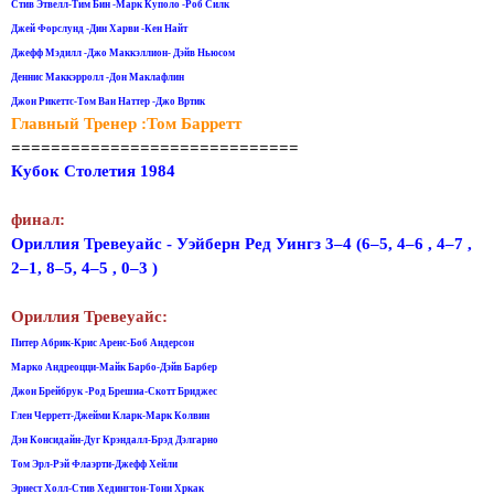
Стив Этвелл-Тим Бин -Марк Куполо -Роб Силк
Джей Форслунд -Дин Харви -Кен Найт
Джефф Мэдилл -Джо Маккэллион- Дэйв Ньюсом
Деннис Маккэрролл -Дон Маклафлин
Джон Рикеттс-Том Ван Наттер -Джо Вртик
Главный Тренер :Том Барретт
=============================
Кубок Столетия 1984
финал:
Ориллия Тревеуайс - Уэйберн Ред Уингз 3–4 (6–5, 4–6 , 4–7 ,
2–1, 8–5, 4–5 , 0–3 )
Ориллия Тревеуайс:
Питер Абрик-Крис Аренс-Боб Андерсон
Марко Андреоцци-Майк Барбо-Дэйв Барбер
Джон Брейбрук -Род Брешиа-Скотт Бриджес
Глен Черретт-Джейми Кларк-Марк Колвин
Дэн Консидайн-Дуг Крэндалл-Брэд Дэлгарно
Том Эрл-Рэй Флаэрти-Джефф Хейли
Эрнест Холл-Стив Хедингтон-Тони Хркак