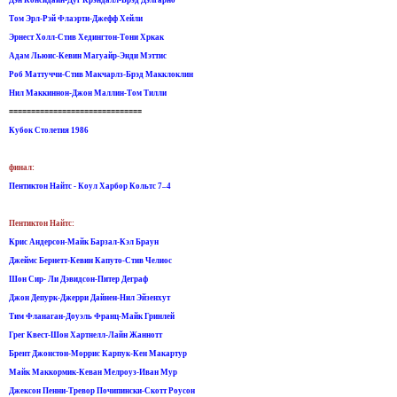
Том Эрл-Рэй Флаэрти-Джефф Хейли
Эрнест Холл-Стив Хедингтон-Тони Хркак
Адам Льюис-Кевин Магуайр-Энди Мэттис
Роб Маттуччи-Стив Макчарлз-Брэд Макклоклин
Нил Маккиннон-Джон Маллин-Том Тилли
==============================
Кубок Столетия 1986
финал:
Пентиктон Найтс - Коул Харбор Кольтс 7–4
Пентиктон Найтс:
Крис Андерсон-Майк Барзал-Кэл Браун
Джеймс Бернетт-Кевин Капуто-Стив Челиос
Шон Сир- Ли Дэвидсон-Питер Деграф
Джон Депурк-Джерри Дайнен-Нил Эйзенхут
Тим Фланаган-Доуэль Франц-Майк Гринлей
Грег Квест-Шон Хартнелл-Лайн Жаннотт
Брент Джонстон-Моррис Карпук-Кен Макартур
Майк Маккормик-Кеван Мелроуз-Иван Мур
Джексон Пенни-Тревор Почипински-Скотт Роусон