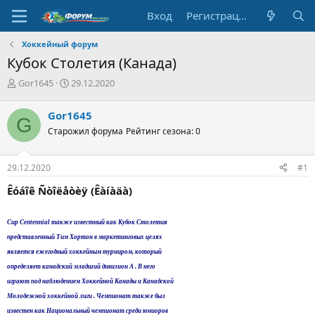
Вход
Регистрация
Хоккейный форум
Кубок Столетия (Канада)
А
Д
Gor1645
29.12.2020
в
а
т
т
Gor1645
G
о
а
Старожил форума
Рейтинг сезона: 0
р
н
т
а
е
ч
29.12.2020
#1
м
а
ы
л
Êóáîê Ñòîëåòèÿ (Êàíàäà)
а
Cup Centennial также известный как Кубок Cтолетия
представленный Тим Хортон в маркетинговых целях
является ежегодный хоккейным турниром, который
определяет канадский младший дивизион А . В него
играют под наблюдением Хоккейной Канады и Канадской
Молодежной хоккейной лиги . Чемпионат также был
известен как Национальный чемпионат среди юниоров