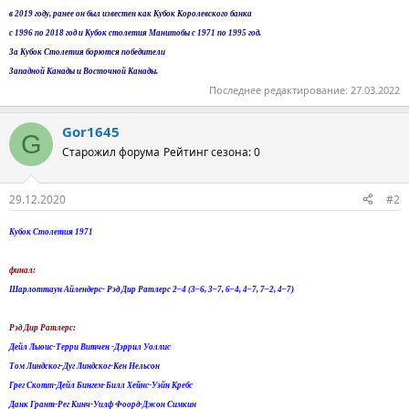
в 2019 году, ранее он был известен как Кубок Королевского банка
с 1996 по 2018 год и Кубок столетия Манитобы с 1971 по 1995 год.
За Кубок Столетия борются победители
Западной Канады и Восточной Канады.
Последнее редактирование:
27.03.2022
Gor1645
G
Старожил форума
Рейтинг сезона: 0
29.12.2020
#2
Кубок Столетия 1971
финал:
Шарлоттаун Айлендерс- Рэд Дир Ратлерс 2–4 (3–6, 3–7, 6–4, 4–7, 7–2, 4–7)
Рэд Дир Ратлерс:
Дейл Льюис-Терри Витчен -Дэррил Уоллис
Том Линдског-Дуг Линдског-Кен Нельсон
Грег Скотт-Дейл Бингем-Билл Хейнс-Уэйн Кребс
Данк Грант-Рег Кинч-Уилф Фоорд-Джон Симкин