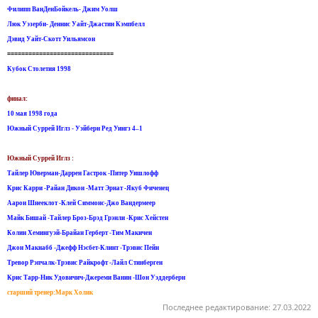
Филипп ВанДенБойкель- Джим Уолш
Люк Уэзерби- Деннис Уайт-Джастин Кэмпбелл
Дэвид Уайт-Скотт Уильямсон
==============================
Кубок Столетия 1998
финал:
10 мая 1998 года
Южный Суррей Иглз - Уэйберн Ред Уингз 4–1
Южный Суррей Иглз :
Тайлер Юверман-Даррен Гастрок -Питер Уишлофф
Крис Карри -Райан Дикон -Maтт Эрнат -Якуб Фиченец
Аарон Шнееклот -Клей Симмонс-Джо Вандермеер
Майк Бишай -Тайлер Броз-Брэд Грэнли -Крис Хейстен
Колин Хемингуэй-Брайан Герберт -Тим Макичен
Джон Макнабб -Джефф Нэсбет-Клинт -Трэвис Пейн
Тревор Рэпчалк-Трэвис Райкрофт -Лайл Стинберген
Крис Тарр-Ник Удовичич-Джереми Ванин -Шон Уэддерберн
старший тренер:Марк Холик
Последнее редактирование:
27.03.2022