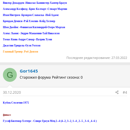
Виктор Дежарден -Николас Баннистер-Хантер Браун
Александр Колфилд -Брюс Колтарт -Стюарт Мартин
Итан Нистром -Брэндон Славаска -Ной Адамс
Брендан Демпси -Рэй Хэмлин -Кейд Хелмер
Шон Джеймс -Финнеган Килмюррей-Озеро Морган
Алекс Льюис -Эндрю Маккенни-Тай Николсон
Томас Квик-Андре Симар -Патрик Туми
Джастин Трюдель-Оуэн Уотсон
Главный Тренер :Роб Допсон
Последнее редактирование:
27.03.2022
Gor1645
G
Старожил форума
Рейтинг сезона: 0
30.12.2020
#4
Кубок Столетия 1975
финал:
Гуэлф Билтмор Хэттерс - Спюрс Гроув Мец 2–4 (4–2, 3–2, 1–4 , 2–5 , 3–6 , 4–6 )