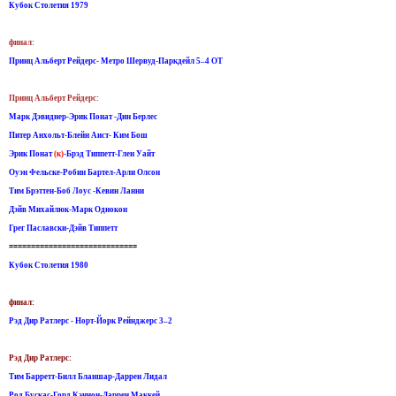
Кубок Столетия 1979
финал:
Принц Альберт Рейдерс- Метро Шервуд-Паркдейл 5–4 ОТ
Принц Альберт Рейдерс:
Марк Дэвиднер-Эрик Понат -Дин Берлес
Питер Анхольт-Блейн Аист- Ким Бош
Эрик Понат
(к)
-Брэд Типпетт-Глен Уайт
Оуэн Фельске-Робин Бартел-Арли Олсон
Тим Брэттен-Боб Лоус -Кевин Ланни
Дэйв Михайлюк-Марк Однокон
Грег Паславски-Дэйв Типпетт
=============================
Кубок Столетия 1980
финал:
Рэд Дир Ратлерс - Норт-Йорк Рейнджерс 3–2
Рэд Дир Ратлерс:
Тим Барретт-Билл Бланшар-Даррен Лидал
Род Бускас-Горд Кэннон-Даррен Маккей