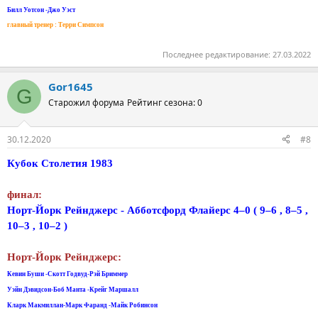
Билл Уотсон -Джо Уэст
главный тренер : Терри Симпсон
Последнее редактирование:
27.03.2022
Gor1645
G
Старожил форума
Рейтинг сезона: 0
30.12.2020
#8
Кубок Столетия 1983
финал:
Норт-Йорк Рейнджерс - Aбботсфорд Флайерс 4–0 ( 9–6 , 8–5 ,
10–3 , 10–2 )
Норт-Йорк Рейнджерс:
Кевин Буши -Скотт Годвуд-Рэй Бриммер
Уэйн Дэвидсон-Боб Манта -Крейг Маршалл
Кларк Макмиллан-Марк Фаранд -Майк Робинсон