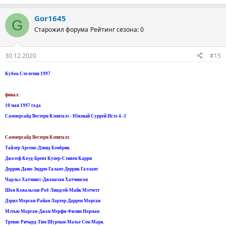
Gor1645
G
Старожил форума
Рейтинг сезона: 0
30.12.2020
#15
Кубок Столетия 1997
финал:
10 мая 1997 года
Саммерсайд Вестерн Кэпиталз - Южный Суррей Иглз 4–3
Саммерсайд Вестерн Кэпиталз:
Тайлер Арсено-Дэвид Бэмбрик
Джозеф Коуд-Брент Купер-Стивен Карри
Деррик Данн-Эндрю Галант-Деррик Галлант
Чарльз Хатчингс-Джонатан Хатчинсон
Шон Ковальски-Роб Линдсей-Майк Мэтчетт
Дэрил Морган-Райан Лартер-Даррен Морган
Мэтью Морган-Джон Мерфи-Филип Норман
Тревис Ричард-Тим Шурман-Матье Сен-Марк