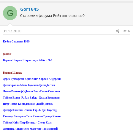
Gor1645
G
Старожил форума
Рейтинг сезона: 0
31.12.2020
#16
Кубок Столетия 1999
финал:
Вернон Шаркс- Шарлоттаун Аббатс 9-3
Вернон Шаркс:
Дерек Густафсон-Крис Кинг-Харлан Андерсон
Джон Брэдли-Майк Буссоли-Джон Дагган
Ленни Рэмпон (к)-Джош Рид -Келли Сикавиш
Тайлер Вэлин -Райан Байда -Джоэл Брешиани
Петр Читка-Кори Дэвисон-Джейс Дигель
Джефф Филевич -Лэнни Гэр -Б. Дж. Гаустад
Спенсер Гилкрист-Тито Камель-Тревор Кинан
Тайлер Найт-Петр Колида - Скотт Кран
Доминик Лакасс-Кен Магоуэн-Чад Мюррей