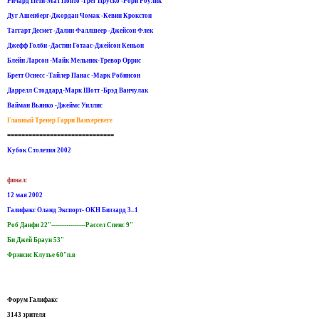
Ричард Пети-Мат Понто -Грег Пруско -Рори Роулик
Дуг Ашенберг-Джордан Чомак -Кевин Крокстон
Таггарт Десмет -Далин Фаллшеер -Джейсон Флек
Джефф Голби -Дастин Готаас-Джейсон Кеньон
Блейн Ларсон -Майк Мельник-Тревор Оррис
Бретт Оснесс -Тайлер Панас -Марк Робинсон
Даррелл Стоддард-Марк Шотт -Брэд Ванчулак
Вайман Вьянко -Джеймс Уиллис
Главный Тренер Гарри Ванхеревеге
==============================
Кубок Столетия 2002
финал:
12 мая 2002
Галифакс Oланд Экспорт- ОКН Биззард 3–1
Роб Данфи 22"----------------Рассел Спенс 9"
Би Джей Браун 53"
Фрэнсис Клутье 60"п.в
Форум Галифакс
3143 зрителя