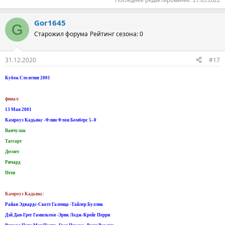
Gor1645
G
Старожил форума
Рейтинг сезона: 0
31.12.2020
#17
Кубок Столетия 2001
финал:
13 Мая 2001
Камроуз Кадьякс -Флин Флон Бомберс 5–0
Ванчулак
Таггарт
Десмет
Ричард
Пети
Камроуз Кадьякс:
Райан Эдвардс-Скотт Галенца -Тайлер Буллик
Дэй Дан-Грег Гамильтон -Эрик Лодж-Крейг Перри