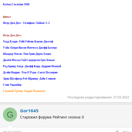
Кубок Столетия 1988
финал:
Нотр-Дам Догс - Галифакс Лайонс 3–2
Нотр-Дам Догс:
Тодд Кларк -Гейб Гейсик-Кертис Джозеф
Уэйн Лабри-Вилли Митчелл-Джефф Баттерс
Шандор Физли -Тим Грин-Дерек Хопко
Джоби Мессье-Гай Сандерсон-Грег Бокаж
Род Бринд Амур -Джефф Керр -Даррин Маккей
Дуэйн Норрис -Том О'Рурк -Скотт Пеллерин
Эрик Шолфилд-Роб Шринер -Дэйв Стивенс
Стив Уидмейер
Главный Тренер :Барри Маккензи
Последнее редактирование:
27.03.2022
Gor1645
G
Старожил форума
Рейтинг сезона: 0