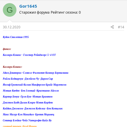
Gor1645
G
Старожил форума
Рейтинг сезона: 0
30.12.2020
#14
Кубок Столетия 1995
финал:
Калгари Кэнакс - Глостер Рейнджерс 5–4 ОТ
Калгари Кэнакс:
Адам Дмитерко -Сэмюэл Филпотт-Коннор Бертамини
Райли Боднарчук -Джейсон Чу -Дарон Сир
Иосиф Гротский-Колин Макферсон-Брайс Маргетсон
Мэтью Квебек- Бен Злотый -Кристиано Айелло
Картер Бенуа -Грэм Бун -Мэтью Брантон
Дэкстон Бадд-Дилан Кларк-Мэтт Корбет
Кайдан Джонсон -Джексон Кобелка -Бен Котылак
Макс Мазур-Кэм Макадам -Бретт Моравец
Сеттер Блейка-Чейз Уиткрофт-Кайл Ву
главный тренер :Брэд Моран