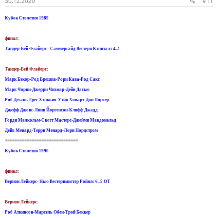
30.12.2020
#11
Кубок Столетия 1989
финал:
Тандер-Бей Флайерс - Саммерсайд Вестерн Кэпиталз 4–1
Тандер-Бей Флайерс:
Марк Бэкор-Род Брешиа-Рори Кава-Род Сакс
Марк Чорни-Джерри Чизмар-Дейв Дасью
Роб Дегань-Грег Хэнккио-Уэйн Ховарт-Дон Портер
Джефф Джонс-Линн Йоргенсон-Клифф Джадд
Горди Малкольм-Скотт Мастерс-Джейми Макдональд
Дейв Менард-Терри Менард-Лори Нордстром
==============================
Кубок Столетия 1990
финал:
Вернон Лейкерс- Нью Вестернмистер Ройялс 6–5 OT
Вернон Лейкерс:
Роб Аткинсон-Марсель Обен-Трой Беккер