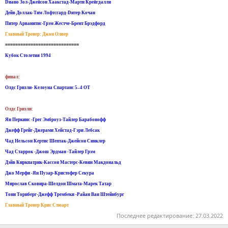
Dиано Зол-Джейсон Хаакстад-Марти Крейгдалли
Дейв Доллак-Тим Лофтсгард-Dитер Koчан
Питер Арванитис-Грэм Жестче-Брент Брэдфорд
Главный Тренер: Джон Олвер
=============================
Кубок Столетия 1994
финал:
Олдс Гризли- Келоуна Спартанс 5–4 ОТ
Олдс Гризли:
Ян Перкинс -Грег Эмброуз-Тайлер Барабонофф
Джефф Грейг-Джерами Хейстад-Гэри Лебсак
Чад Нельсон Кертис Шептак-Джейсон Синклер
Чад Старрок -Джош Эрдман -Тайлер Грэм
Дэйв Киркпатрик-Кассон Мастерс-Кевин Макдональд
Джо Мерфи -Ян Пузар-Кристофер Секура
Мирослав Сковира-Шелдон Шмата-Марек Татар
Тони Торнберг-Джефф Трембеки -Райан Ван Штейнбур
г
Главный Тренер Крис Стюарт
Последнее редактирование:
27.03.2022