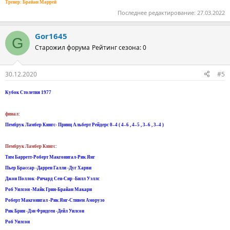
Тренер: Брайан Маррей
Последнее редактирование:
27.03.2022
Gor1645
G
Старожил форума
Рейтинг сезона: 0
30.12.2020
#5
Кубок Столетия 1977
финал:
Пембрук Ламбер Кингс- Принц Альберт Рейдерс 0–4 ( 4–6 , 4–5 , 3–6 , 3–4 )
Пембрук Ламбер Кингс:
Тим Барретт-Роберт Макгонигал-Рик Янг
Пьер Брассар -Даррен Галли -Дуг Харви
Джон Поллок -Ричард Сен-Сир -Билл Уэллс
Роб Уилсон -Майк Грин-Брайан Макари
Роберт Макгонигал -Рик Янг-Стивен Аморузо
Рик Брин -Дэн Фридген -Дейл Уилсон
Роб Уилсон