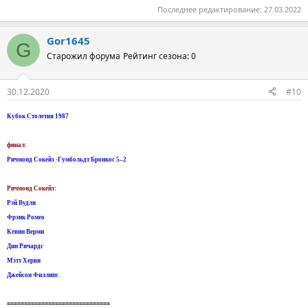
Последнее редактирование:
27.03.2022
Gor1645
G
Старожил форума
Рейтинг сезона: 0
30.12.2020
#10
Кубок Столетия 1987
финал:
Ричмонд Сокейз -Гумбольдт Бронкос 5–2
Ричмонд Сокейз:
Рэй Вудли
Фрэнк Ромео
Кевин Верми
Дин Ричардс
Мэтт Херви
Джейсон Филлипс
==============================