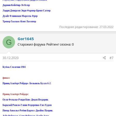
Дарвин Кейсбир-Ле Клэр
Ларри Дэвидсон-Энди Фармер-Брент Саттер
Дуайт Флинкман-Марсель Фрер
Тревор Гаалаас-Кент Ласситер
Последнее редактирование:
27.03.2022
Gor1645
G
Старожил форума
Рейтинг сезона: 0
30.12.2020
#7
Кубок Столетия 1981
финал:
Принц Альберт Рейдерс- Бельвиль Буллз 6-2
Принц Альберт Рейдерс:
Оуэн Фельске-Рэнди Кин -Декан Пездерик
Барклай Рошло-Гэвин Федеренко-Гил Худон
Питер Анхольт-Робин Бартел -Джеймс Патрик
Дэйв Рейерсон -Стив Рейерсон -Блейн Аист