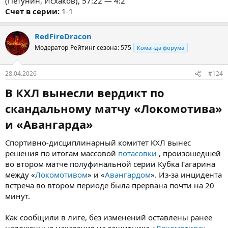
(Петунин, Исхаков), 57:22 — 4:2
Счет в серии:
1-1
RedFireDracon
Модератор
Рейтинг сезона: 575
Команда форума
28.04.2026
#124
В КХЛ вынесли вердикт по
скандальному матчу «Локомотива»
и «Авангарда»
Спортивно-дисциплинарный комитет КХЛ вынес
решения по итогам массовой
потасовки
, произошедшей
во втором матче полуфинальной серии Кубка Гагарина
между «
Локомотивом
» и «
Авангардом
». Из-за инцидента
встреча во втором периоде была прервана почти на 20
минут.
Как сообщили в лиге, без изменений оставлены ранее