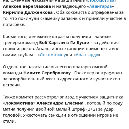
наложенные наказания на защитника «
Локомотива
»
Алексея Береглазова
и нападающего «
Авангарда
»
Кирилла Долженкова
. Оба хоккеиста оштрафованы за
то, что покинули скамейку запасных и приняли участие в
потасовке.
Кроме того, денежные штрафы получили главные
тренеры команд
Боб Хартли
и
Ги Буше
– за действия
своих игроков. Аналогичные санкции применены и к
самим клубам – «
Локомотиву
» и «
Авангарду
».
Отдельное наказание вынесено вратарю омской
команды
Никите Серебрякову
. Голкипер оштрафован
за оскорбительный жест в адрес одного из участников
встречи.
Также комитет рассмотрел эпизод с участием защитника
«
Локомотива
»
Александра Елесина
, который по ходу
матча получил двойной малый штраф (2+2) за удар
головой. Ужесточать санкции в отношении игрока не
стали.