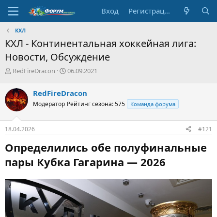
Вход
Регистрация
КХЛ
КХЛ - Континентальная хоккейная лига:
Новости, Обсуждение
А
Д
RedFireDracon
06.09.2021
в
а
т
т
RedFireDracon
о
а
Модератор
Рейтинг сезона: 575
Команда форума
р
н
т
а
е
ч
18.04.2026
#121
м
а
ы
л
Определились обе полуфинальные
а
пары Кубка Гагарина — 2026