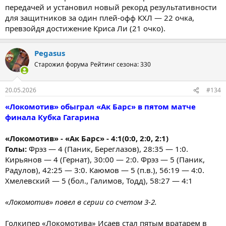
передачей и установил новый рекорд результативности
для защитников за один плей-офф КХЛ — 22 очка,
превзойдя достижение Криса Ли (21 очко).
Pegasus
Старожил форума
Рейтинг сезона: 330
20.05.2026
#134
«Локомотив» обыграл «Ак Барс» в пятом матче
финала Кубка Гагарина
«Локомотив» - «Ак Барс» - 4:1(0:0, 2:0, 2:1)
Голы:
Фрэз — 4 (Паник, Береглазов), 28:35 — 1:0.
Кирьянов — 4 (Гернат), 30:00 — 2:0. Фрэз — 5 (Паник,
Радулов), 42:25 — 3:0. Каюмов — 5 (п.в.), 56:19 — 4:0.
Хмелевский — 5 (бол., Галимов, Тодд), 58:27 — 4:1
«Локомотив» повел в серии со счетом 3-2.
Голкипер «Локомотива» Исаев стал пятым вратарем в