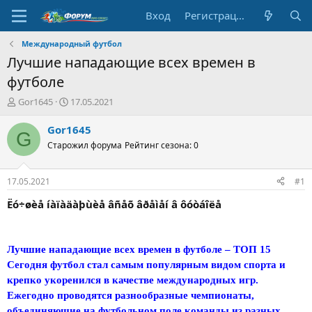
Вход
Регистрация
Международный футбол
Лучшие нападающие всех времен в
футболе
А
Д
Gor1645
17.05.2021
в
а
т
т
Gor1645
G
о
а
Старожил форума
Рейтинг сезона: 0
р
н
т
а
е
ч
17.05.2021
#1
м
а
ы
л
Ëó÷øèå íàïàäàþùèå âñåõ âðåìåí â ôóòáîëå
а
Лучшие нападающие всех времен в футболе – ТОП 15
Сегодня футбол стал самым популярным видом спорта и
крепко укоренился в качестве международных игр.
Ежегодно проводятся разнообразные чемпионаты,
объединяющие на футбольном поле команды из разных