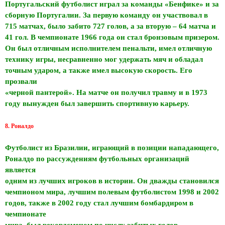
Португальский футболист играл за команды «Бенфике» и за
сборную Португалии. За первую команду он участвовал в
715 матчах, было забито 727 голов, а за вторую – 64 матча и
41 гол. В чемпионате 1966 года он стал бронзовым призером.
Он был отличным исполнителем пенальти, имел отличную
технику игры, несравненно мог удержать мяч и обладал
точным ударом, а также имел высокую скорость. Его
прозвали
«черной пантерой». На матче он получил травму и в 1973
году вынужден был завершить спортивную карьеру.
8. Роналдо
Футболист из Бразилии, играющий в позиции нападающего,
Роналдо по рассуждениям футбольных организаций
является
одним из лучших игроков в истории. Он дважды становился
чемпионом мира, лучшим полевым футболистом 1998 и 2002
годов, также в 2002 году стал лучшим бомбардиром в
чемпионате
мира, был рекордсменом по числу забитых голов,