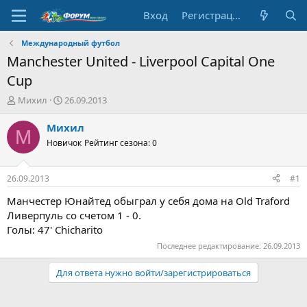
Вход
Регистрация
Международный футбол
Manchester United - Liverpool Capital One
Cup
А
Д
Михил
26.09.2013
в
а
т
т
Михил
М
о
а
Новичок
Рейтинг сезона: 0
р
н
т
а
е
ч
26.09.2013
#1
м
а
ы
л
Манчестер Юнайтед обыграл у себя дома на Old Traford
а
Ливерпуль со счетом 1 - 0.
Голы: 47' Chicharito
Последнее редактирование:
26.09.2013
Для ответа нужно войти/зарегистрироваться