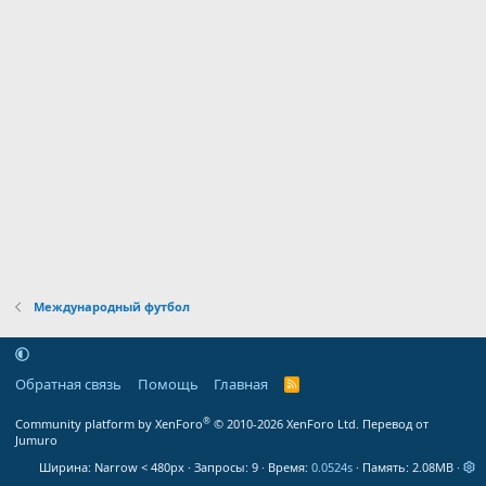
Международный футбол
Обратная связь
Помощь
Главная
R
S
S
®
Community platform by XenForo
© 2010-2026 XenForo Ltd.
Перевод от
Jumuro
Ширина
Запросы
9
Время
0.0524s
Память
2.08MB