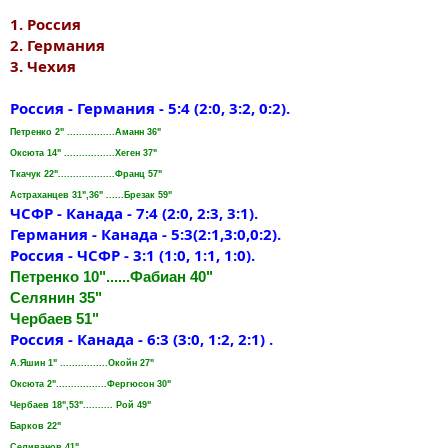
1. Россия
2. Германия
3. Чехия
Россия - Германия - 5:4 (2:0, 3:2, 0:2).
Петренко 2" ................Аманн 36"
Оксюта 14" .................Хеген 37"
Ткачук 22"...................Франц 57"
Астраханцев 31",36" ......Брезак 59"
ЧСФР - Канада - 7:4 (2:0, 2:3, 3:1).
Германия - Канада - 5:3(2:1,3:0,0:2).
Россия - ЧСФР - 3:1 (1:0, 1:1, 1:0).
Петренко 10"......Фабиан 40"
Селянин 35"
Чербаев 51"
Россия - Канада - 6:3 (3:0, 1:2, 2:1) .
А.Яшин 1" ................Окойн 27"
Оксюта 2".................Фергюсон 30"
Чербаев 18",53".......... Рой 49"
Барков 22"
Селиванов 41"