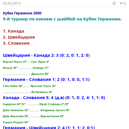
03.09.2015
#12
Кубок Германии 2000
9-й турнир по хоккею с шайбой на Кубок Германии.
1. Канада
2. Швейцария
3. Словакия
Швейцария - Канада 2: 3 (0: 2, 0: 1, 2: 0
)
Мартин Плюсс 47".....Грег Паркс 8"
Фишер 56"..................Кеннеди 17"
.................................Джонстон 38"
Германия - Словакия 1: 2 (0: 1, 0: 0, 1:1)
Уэйн Хайнс 56".........Ярослав Торок 18"
.................................Ян Липянски 42"
Канада - Словакия 5: 4 (д.в) (0: 1, 0: 2, 4: 1, 1: 0)
Андерсон 44",51"................Юрай Стефанка 4",29"
Дэйв Чижовски 52"............. Владимир Орсага 30"
Дэйв Mаклвайн 59"..............Мартин Кулна 60"
Уоррен Норрис 64"
Германия - Швейцария 2: 4 (1: 1, 1: 2, 0:1)