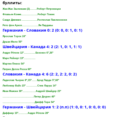
буллиты:
Жан-Жак Эшлиманн (2).........Роберт Петровицки
Флавьен Конне.....................Роберт Томик
Санди Дженнин ....................Ростислав Павликовски
Рето фон Арксе.....................Ян Пардавы
Германия - Словакия 0: 2 (0: 0, 0: 1, 0: 1)
Ярослав Tорок 24"
Душан Мило 55"
Швейцария - Канада 4: 2 (2: 1, 0: 1, 1: 1)
Андре Рётели 12"...............Бохонос 6",26"
Марк Рейхерт 13"...............
Мартин Плюсс 54"
Патрик Делла Росса 60"
Словакия - Канада 4: 6 (2: 2, 2: 2, 0: 2)
Ладислав Чьерно 8",15".......Брэд Парди 5",60"
Любомир Вайс 23" ..............Стив Ларуш 14"
Иван Maяски 30".................Андрей Шнайдер 23"
........................................Питер Доурис 40"
.........................................Джефф Тори 54"
Германия - Швейцария 1: 2 (п.п) (1: 0, 0: 1, 0: 0, 0: 0)
Даффнер 15"............Андре Рётели 28"