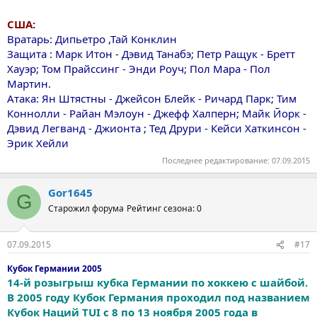
США:
Вратарь: Дипьетро ,Тай Конклин
Защита : Марк Итон - Дэвид Танабэ; Петр Ращук - Бретт
Хауэр; Том Прайссинг - Энди Роуч; Пол Мара - Пол
Мартин.
Aтака: Ян Штястны - Джейсон Блейк - Ричард Парк; Тим
Коннолли - Райан Мэлоун - Джефф Халперн; Майк Йорк -
Дэвид Легванд - Джионта ; Teд Друри - Кейси Хаткинсон -
Эрик Хейли
Последнее редактирование:
07.09.2015
Gor1645
G
Старожил форума
Рейтинг сезона: 0
07.09.2015
#17
Кубок Германии 2005
14-й розыгрыш кубка Германии по хоккею с шайбой.
В 2005 году Кубок Германия проходил под названием
Кубок Наций TUI с 8 по 13 ноября 2005 года в