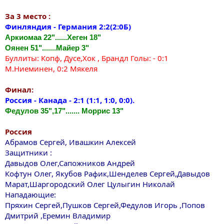
За 3 место :
Финляндия - Германия 2:2(2:0Б)
Аркиомаа 22"......Хеген 18"
Оянен 51".......Майер 3"
Буллиты: Копф, Дусе,Хок , Брандл Голы: - 0:1
М.Ниеминен, 0:2 Мякеля
Финал:
Россия - Канада - 2:1 (1:1, 1:0, 0:0).
Федулов 35",17"....... Моррис 13"
Россия
Абрамов Сергей, Ивашкин Алексей
Защитники :
Давыдов Олег,Сапожников Андрей
Кофтун Олег, Якубов Рафик,Шенделев Сергей,Давыдов
Марат,Шаргородский Олег Цулыгин Николай
Нападающие:
Пряхин Сергей,Пушков Сергей,Федулов Игорь ,Попов
Дмитрий ,Еремин Владимир