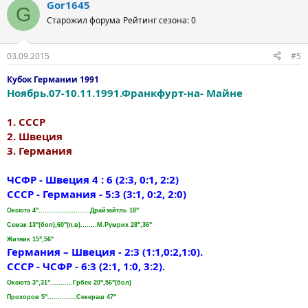
Gor1645
G
Старожил форума
Рейтинг сезона: 0
03.09.2015
#5
Кубок Германии 1991
Ноябрь.07-10.11.1991.Франкфурт-на- Майне
1. СССР
2. Швеция
3. Германия
ЧСФР - Швеция 4 : 6 (2:3, 0:1, 2:2)
СССР - Германия - 5:3 (3:1, 0:2, 2:0)
Оксюта 4".........................Драйзайтль 18"
Семак 13"(бол),60"(п.в)........М.Румрих 28",36"
Житник 15",56"
Германия – Швеция - 2:3 (1:1,0:2,1:0).
СССР - ЧСФР - 6:3 (2:1, 1:0, 3:2).
Оксюта 3",31"...........Грбек 20",56"(бол)
Прохоров 5"..............Секераш 47"