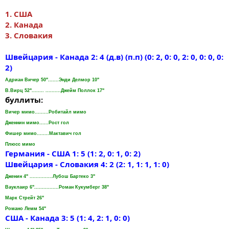
1. США
2. Канада
3. Словакия
Швейцария - Канада 2: 4 (д.в) (п.п) (0: 2, 0: 0, 2: 0, 0: 0, 0:
2)
Адриан Вичер 50".......Энди Делмор 10"
В.Вирц 52"........ ..........Джейм Поллок 17"
буллиты:
Вичер мимо.........Робитайл мимо
Дженнин мимо......Рост гол
Фишер мимо........Мактавич гол
Плюсс мимо
Германия - США 1: 5 (1: 2, 0: 1, 0: 2)
Швейцария - Словакия 4: 2 (2: 1, 1: 1, 1: 0)
Дженин 4" ...............Лубош Бартеко 3"
Вауклаир 6"................Роман Кукумберг 38"
Марк Стрейт 26"
Романо Лемм 54"
США - Канада 3: 5 (1: 4, 2: 1, 0: 0)