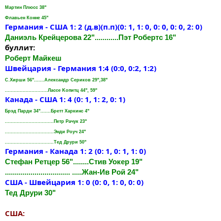
Мартин Плюсс 38"
Флавьен Конне 45"
Германия - США 1: 2 (д.в)(п.п)(0: 1, 1: 0, 0: 0, 0: 0, 2: 0)
Даниэль Крейцерова 22"............Пэт Робертс 16"
буллит:
Роберт Майкеш
Швейцария - Германия 1:4 (0:0, 0:2, 1:2)
С.Хирши 56".......Александр Сериков 29",38"
.............................Лассе Koпитц 44", 59"
Канада - США 1: 4 (0: 1, 1: 2, 0: 1)
Брэд Парди 34".......Бретт Харкинс 4"
.................................Петр Рачук 23"
.................................Энди Роуч 24"
.................................Тед Друри 50"
Германия - Канада 1: 2 (0: 1, 0: 1, 1: 0)
Стефан Ретцер 56"........Стив Уокер 19"
................................. .....Жан-Ив Рой 24"
США - Швейцария 1: 0 (0: 0, 1: 0, 0: 0)
Тед Друри 30"
США: