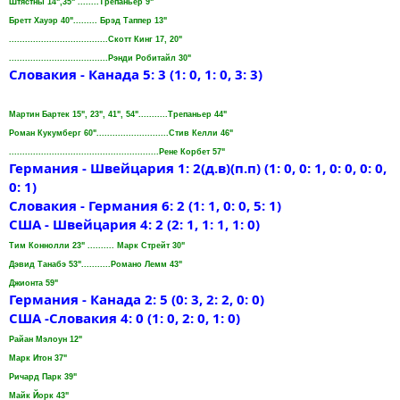
Штястны 14",35" ........Трепаньер 9"
Бретт Хауэр 40"......... Брэд Таппер 13"
.....................................Скотт Кинг 17, 20"
.....................................Рэнди Робитайл 30"
Словакия - Канада 5: 3 (1: 0, 1: 0, 3: 3)
Мартин Бартек 15", 23", 41", 54"...........Трепаньер 44"
Роман Кукумберг 60"...........................Стив Келли 46"
........................................................Рене Корбет 57"
Германия - Швейцария 1: 2(д.в)(п.п) (1: 0, 0: 1, 0: 0, 0: 0,
0: 1)
Словакия - Германия 6: 2 (1: 1, 0: 0, 5: 1)
США - Швейцария 4: 2 (2: 1, 1: 1, 1: 0)
Тим Коннолли 23" .......... Марк Стрейт 30"
Дэвид Танабэ 53"...........Романо Лемм 43"
Джионта 59"
Германия - Канада 2: 5 (0: 3, 2: 2, 0: 0)
США -Словакия 4: 0 (1: 0, 2: 0, 1: 0)
Райан Мэлоун 12"
Марк Итон 37"
Ричард Парк 39"
Майк Йорк 43"