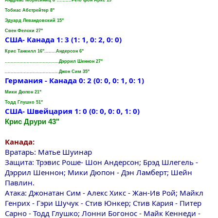
Андреас Moрксиниц 8"..........Рето фон Аркс 19"
Тобиас Aбстрейтер 8"
Эдуард Левандовский 15"
Свен Фелски 27"
США- Канада 1: 3 (1: 1, 0: 2, 0: 0)
Крис Taнкилл 16"........Андерсон 6"
.....................................Дэррил Шеннон 27"
.....................................Джон Сим 35"
Германия - Канада 0: 2 (0: 0, 0: 1, 0: 1)
Мики Дюпон 21"
Тодд Глушко 51"
США- Швейцария 1: 0 (0: 0, 0: 0, 1: 0)
Крис Друри 43"
Канада:
Вратарь: Матье Шуинар
Защита: Трэвис Роше- Шон Андерсон; Брэд Шлегель -
Дэррил Шеннон; Мики Дюпон - Дэн Ламберт; Шейн
Павлин.
Атака: Джонатан Сим - Алекс Хикс - Жан-Ив Рой; Майкл
Генрих - Гэри Шучук - Стив Юнкер; Стив Кария - Питер
Сарно - Тодд Глушко; Лонни Богонос - Майк Кеннеди -