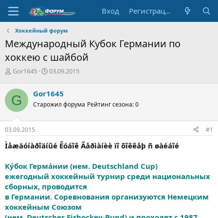
Вход
Регистрация
Хоккейный форум
Международный Кубок Германии по
хоккею с шайбой
А
Д
Gor1645
03.09.2015
в
а
т
т
Gor1645
G
о
а
Старожил форума
Рейтинг сезона: 0
р
н
т
а
е
ч
03.09.2015
#1
м
а
ы
л
Ìåæäóíàðîäíûé Êóáîê Ãåðìàíèè ïî õîêêåþ ñ øàéáîé
а
Ку́бок Герма́нии (нем. Deutschland Cup)
ежегодный хоккейный турнир среди национальных
сборных, проводится
в Германии. Соревнования организуются Немецким
хоккейным Союзом
(нем. Deutscher Eishockey-Bund) и проходят с 1987