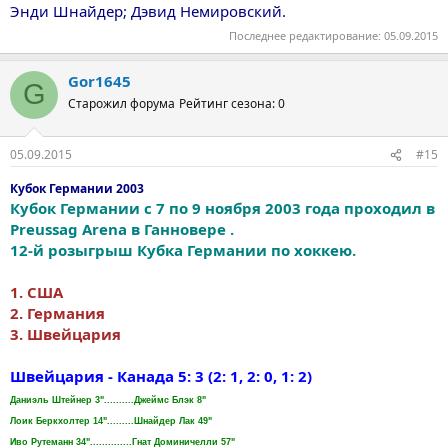
Энди Шнайдер; Дэвид Немировский.
Последнее редактирование:
05.09.2015
Gor1645
G
Старожил форума
Рейтинг сезона: 0
05.09.2015
#15
Кубок Германии 2003
Кубок Германии с 7 по 9 ноября 2003 года проходил в
Preussag Arena в Ганновере .
12-й розыгрыш Кубка Германии по хоккею.
1. США
2. Германия
3. Швейцария
Швейцария - Канада 5: 3 (2: 1, 2: 0, 1: 2)
Даниэль Штейнер 3"..........Джеймс Блэк 8"
Лоик Беркхолтер 14".........Шнайдер Лак 49"
Иво Рутеманн 34"..............Гнат Доминичелли 57"