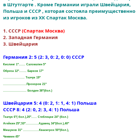
в Штутгарте . Кроме Германии играли Швейцария,
Польша и СССР , которая состояла преимущественно
из игроков из ХК Спартак Москва.
1. СССР
(Спартак Москва)
2. Западная Германия
3. Швейцария
Германия 2: 5 (2: 3, 0: 2, 0: 0) СССР
Кислинг 1"....... Саломатин 5"
Обреса 12"........ Барков 17"
....................... Ткачук 19"
.........................Прохоров 21"
......................... Болдин 38"(бол.)
Швейцария 5: 4 (0: 2, 1: 1, 4: 1) Польша
СССР 8: 4 (2: 0, 2: 3, 4: 1) Польша
Ткачук 6"( бол.),20"...... Стеблецки 24" (бол.)
Агейкин 25",53"..............Адамец 34"(бол.),40"
Мишуков 31" .................Квасигрох 50"(бол.),
Чижмин 45"