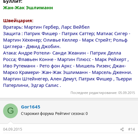
Буллит:
Жан-Жак Эшлиманн
Швейцария:
Вратарь: Мартин Гербер, Ларс Вейбел
Защита : Патрик Фишер - Патрик Саттер; Матиас Сигер -
Мартин Хёхенер; Оливье Келлер - Марк Стрейт; Рольф
Циглера - Дэвид Джобин.
Атака: Андре Ротели- Санди Жеанин - Патрик Делла
Росса; Флавьен Конне - Мартин Плюсс - Марк Рейхерт ,
Иво Рутеманн - Рето фон Аркс - Мишель Ризен; Джан-
Марко Крамери- Жан-Жак Эшлиманн - Марсель Дженни.
Мартин Штейнегер, Ален Демут, Патрик Фишер , Тьерри
Патерлини, Эдгар Салис .
Последнее редактирование:
05.09.2015
Gor1645
G
Старожил форума
Рейтинг сезона: 0
04.09.2015
#14