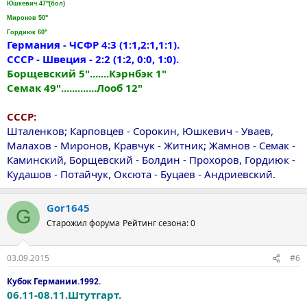
Юшкевич 47"(бол)
Миронов 50"
Гордиюк 60"
Германия - ЧСФР 4:3 (1:1,2:1,1:1).
СССР - Швеция - 2:2 (1:2, 0:0, 1:0).
Борщевский 5".......Кэрнбэк 1"
Семак 49".............Лооб 12"
СССР:
Шталенков; Карповцев - Сорокин, Юшкевич - Уваев,
Малахов - Миронов, Кравчук - Житник; Жамнов - Семак -
Каминский, Борщевский - Болдин - Прохоров, Гордиюк -
Кудашов - Потайчук, Оксюта - Буцаев - Андриевский.
Gor1645
G
Старожил форума
Рейтинг сезона: 0
03.09.2015
#6
Кубок Германии.1992.
06.11-08.11.Штутгарт.