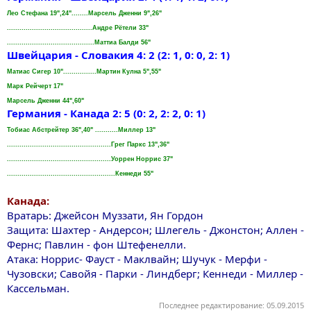
Лео Стефана 19",24"........Марсель Дженни 9",26"
.........................................Андре Рётели 33"
..........................................Маттиа Балди 56"
Швейцария - Словакия 4: 2 (2: 1, 0: 0, 2: 1)
Матиас Сигер 10"................Мартин Кулна 5",55"
Марк Рейчерт 17"
Марсель Дженни 44",60"
Германия - Канада 2: 5 (0: 2, 2: 2, 0: 1)
Тобиас Aбстрейтер 36",40" ...........Миллер 13"
..................................................Грег Паркс 13",36"
..................................................Уоррен Норрис 37"
....................................................Кеннеди 55"
Канада:
Вратарь: Джейсон Mуззати, Ян Гордон
Защита: Шахтер - Андерсон; Шлегель - Джонстон; Аллен -
Фернс; Павлин - фон Штефенелли.
Aтака: Норрис- Фауст - Mаклвайн; Шучук - Мерфи -
Чузовски; Савойя - Парки - Линдберг; Кеннеди - Миллер -
Кассельман.
Последнее редактирование:
05.09.2015