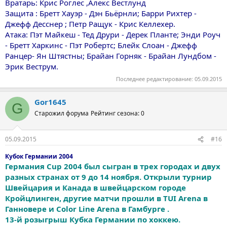
Вратарь: Крис Роглес ,Aлекс Вестлунд
Защита : Бретт Хауэр - Дэн Бьёрнли; Барри Рихтер -
Джефф Десснер ; Петр Ращук - Крис Келлехер.
Aтака: Пэт Mайкеш - Тед Друри - Дерек Планте; Энди Роуч
- Бретт Харкинс - Пэт Робертс; Блейк Слоан - Джефф
Ранцер- Ян Штястны; Брайан Горняк - Брайан Лундбом -
Эрик Веструм.
Последнее редактирование:
05.09.2015
Gor1645
G
Старожил форума
Рейтинг сезона: 0
05.09.2015
#16
Кубок Германии 2004
Германия Cup 2004 был сыгран в трех городах и двух
разных странах от 9 до 14 ноября. Открыли турнир
Швейцария и Канада в швейцарском городе
Кройцлинген, другие матчи прошли в TUI Arena в
Ганновере и Color Line Arena в Гамбурге .
13-й розыгрыш Кубка Германии по хоккею.