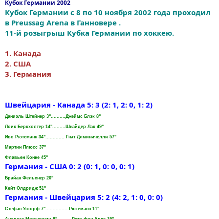
Кубок Германии 2002
Кубок Германии с 8 по 10 ноября 2002 года проходил
в Preussag Arena в Ганновере .
11-й розыгрыш Кубка Германии по хоккею.
1. Канада
2. США
3. Германия
Швейцария - Канада 5: 3 (2: 1, 2: 0, 1: 2)
Даниэль Штейнер 3"..........Джеймс Блэк 8"
Лоик Беркхолтер 14".........Шнайдер Лак 49"
Иво Рютеманн 34"............. Гнат Длминичелли 57"
Мартин Плюсс 37"
Флавьен Конне 45"
Германия - США 0: 2 (0: 1, 0: 0, 0: 1)
Брайан Фельснер 20"
Кейт Олдридж 51"
Германия - Швейцария 5: 2 (4: 2, 1: 0, 0: 0)
Стефан Усторф 7"................Рютеманн 11"