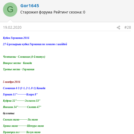
Gor1645
G
Старожил форума
Рейтинг сезона: 0
19.02.2020
#28
Кубок Германии 2016
27-й розыгрыш кубка Германии по хоккею с шайбой
Чемпионы - Словакия (4-й титул)
Второе место - Канада
Третье место - Германия
5 ноября 2016
Словакия 4-3 (1-1, 2-1, 0-1) Канада
Гернат 11"----------Кларк 8"
Kудрна 32"---------Эллисон 33"
Яношик 34"----------Скотт 47"
буллиты:
Скокан мимо---------Ли мимо
Хрнка мимо----------Шечура мимо
Dравецки гол------- Козун мимо