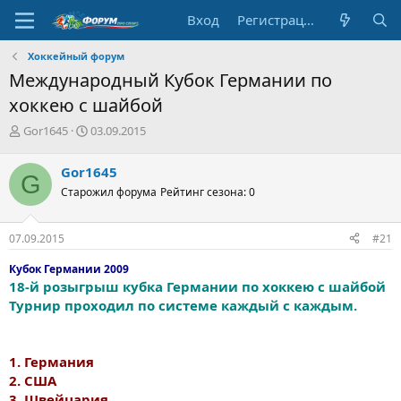
Вход
Регистрация
Хоккейный форум
Международный Кубок Германии по
хоккею с шайбой
А
Д
Gor1645
03.09.2015
в
а
т
т
Gor1645
G
о
а
Старожил форума
Рейтинг сезона: 0
р
н
т
а
е
ч
07.09.2015
#21
м
а
ы
л
Кубок Германии 2009
а
18-й розыгрыш кубка Германии по хоккею с шайбой
Турнир проходил по системе каждый с каждым.
1. Германия
2. США
3. Швейцария