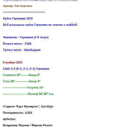
Тренер: Пат Кортина
============================
Кубок Германии 2015
26-й розыгрыш кубка Германии по хоккею с шайбой
Чемпионы - Германия (7-й титул)
Второе место - США
Третье место - Швейцария
8 ноября 2015
США 2–5 (0–3, 2–1, 0–1) Германия
Стэплтон 33"---------Кахун 6"
Стоа 39"----------------Хагер 6"
---------------------------Гогулла 14"
----------------------------Вольф 34",60" п.в.
Стадион "Курт Френцель", Аугсбург
Посещаемость: 4,624
арбитры:
Владимир Пешина / Мариан Рохатч