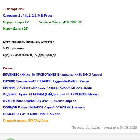
12 ноября 2017
Словакия 2 : 4 (1:2, 2:2, 0:1) Россия
Марцел Гащак 25"----------Алексей Макеев 4",33",39",59"
Марек Далога 26"
Курт Френцель Штадион, Аугсбург
5 190 зрителей
Судьи:Лассе Копитц /Андрэ Шрадер
Россия:
БЛАЖИЕВСКИЙ Артём-ПРОВОЛЬНЕВ Владислав-КУЗМЕНКО Андрей
ОКУЛОВ Константин-СВЕТЛАКОВ Андрей-РАФИКОВ Рушан
ЯРУЛЛИН Альберт
А
МАКЕЕВ Алексей-ХОХЛАЧЁВ Александр
ФЕДОРОВ Артём
А
КАГАРЛИЦКИЙ Дмитрий
С
НАУМЕНКОВ Михаил
МИХЕЕВ Илья-ОЖИГАНОВ Игорь-Семенов Кирилл
КОЛЕДОВ Павел-ШУМАКОВ Сергей-ОСНОВИН Вячеслав
САМСОНОВ Илья-КОШЕЧКИН Василий
Главный тренер: БРАТАШ Олег
Последнее редактирование:
04.01.2023