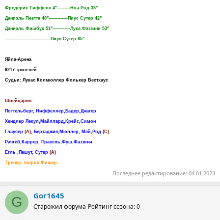
Фредерик Тиффелс 4"---------Ноа Род 33"
Даниэль Пиетта 48"-------------Пиус Сутер 42"
Даниэль Фишбух 51"------------Лука Фаззини 53"
-------------------------------Пиус Сутер 65"
Яйла-Арена
6217 зрителей
Судьи: Лукас Колмюллер Фолькер Вестхаус
Швейцария:
Поттельберг, Ниффеллер,Бадер,Джагер
Хендлер Лекул,Майллард,Крейс,Симон
Глаусер
(А),
Бертаджия,Мюллер, Мэй,Род
(С)
Рачгеб,Каррер, Прассль,Фуш,Фаззини
Егль ,Пашут, Сутер
(А)
Тренер: патрик Фишер
Последнее редактирование:
04.01.2023
Gor1645
G
Старожил форума
Рейтинг сезона: 0