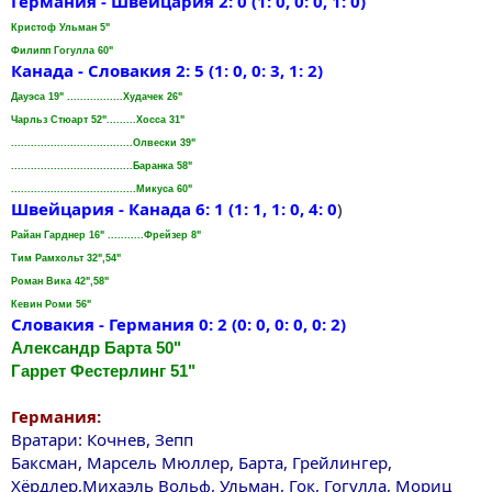
Германия - Швейцария 2: 0 (1: 0, 0: 0, 1: 0)
Кристоф Ульман 5"
Филипп Гогулла 60"
Канада - Словакия 2: 5 (1: 0, 0: 3, 1: 2)
Дауэса 19" .................Худачек 26"
Чарльз Стюарт 52".........Хосса 31"
.....................................Олвески 39"
.....................................Баранка 58"
......................................Микуса 60"
Швейцария - Канада 6: 1 (1: 1, 1: 0, 4: 0
)
Райан Гарднер 16" ...........Фрейзер 8"
Тим Рамхольт 32",54"
Роман Вика 42",58"
Кевин Роми 56"
Словакия - Германия 0: 2 (0: 0, 0: 0, 0: 2)
Александр Барта 50"
Гаррет Фестерлинг 51"
Германия:
Вратари: Кочнев, Зепп
Баксман, Марсель Мюллер, Барта, Грейлингер,
Хёрдлер,Михаэль Вольф, Ульман, Гок, Гогулла, Мориц