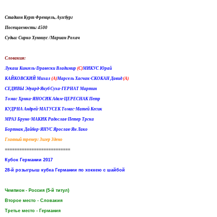
Стадион Курт Френцель, Аугсбург
Посещаемость: 4500
Судьи: Сирко Хунниус /Мариан Рохач
Словакия:
Лукаш Кингель-Dравески Владимир
(C)
МИКУС Юрай
КАЙКОВСКИЙ Михал
(А)
Марсель Хасчак-СКОКАН Давид
(А)
СЕДИВЫ Эдуард-Якуб Суха-ГЕРНАТ Мартин
Томас Хрнка-ЯНОСИК Адам-ЦЕРЕСНАК Петр
КУДРНА Андрей-МАТУСЕК Томас-Матей Кесик
МРАЗ Бруно-МАКИК Радослав-Петер Трска
Бортнак Дайбор-ЯНУС Ярослав-Ян Лако
Главный тренер: Зигер Здено
===========================
Кубок Германии 2017
28-й розыгрыш кубка Германии по хоккею с шайбой
Чемпион - Россия (5-й титул)
Второе место - Словакия
Третье место - Германия