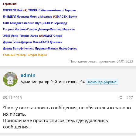
Германия:
ХОСПЕЛТ Кай
(А)
УВИРА Себастьян-Анкерт Торстен
ПФЁДЕРЛ Леонард-Мориц Мюллер
(C)
MACEK Брукс
КОН Бенедикт-Феликс Шутц-ЭБНЕР Бернхард
Гогулла Филипп-Стефан Дашнер-Мюллер Марсель
ЭЛИЗ Ясин- Патрик Хагер
(А)
АКДАГ Синан
Дэрил Бойл-Джером Флек-КАУН Доминик
Дэвид Вольф-Феликс Брукман-Матиас Нудербергер
Главный тренер: Штурм Марко
Последнее редактирование:
04.01.2023
admin
Администратор
Рейтинг сезона: 94
Команда форума
09.11.2015
#27
Я могу восстановить сообщения, не обязательно заново
их писать.
Пришли мне просто список тем, где удалялись
сообщения.