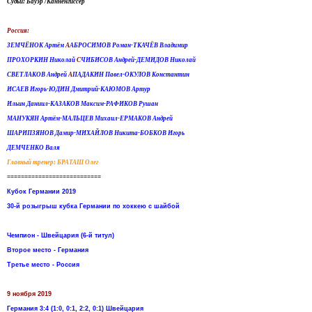
Судьи: Бауэр /Канненгиссер
Россия:
ЗЕМЧЁНОК Артём
А
АБРОСИМОВ Роман-ТКАЧЁВ Владимир
ПРОХОРКИН Николай
С
ЧИБИСОВ Андрей-ДЕМИДОВ Николай
СВЕТЛАКОВ Андрей
А
ПАДАКИН Павел-ОКУЛОВ Константин
ИСАЕВ Игорь-ЮДИН Дмитрий-КАЮМОВ Артур
Ильин Даниил-КАЗАКОВ Максим-РАФИКОВ Рушан
МАНУКЯН Артём-МАЛЬЦЕВ Михаил-ЕРМАКОВ Андрей
ШАРИПЗЯНОВ Дамир-МИХАЙЛОВ Никита-БОБКОВ Игорь
ДЕМЧЕНКО Валя
Главный тренер: БРАТАШ Олег
===========================
Кубок Германии 2019
30-й розыгрыш кубка Германии по хоккею с шайбой
Чемпион - Швейцария (6-й титул)
Второе место - Германия
Третье место - Россия
9 ноября 2019
Германия 3:4 (1:0, 0:1, 2:2, 0:1) Швейцария