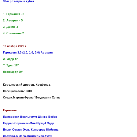
33-й розыгрыш кубка
1. Германия - 8
2. Австрия - 5
3. Дания -3
4. Словакия- 2
12 ноября 2022 г.
Германия 3:0 (2:0, 1:0, 0:0) Австрия
А. Эдер 5"
Т. Эдер 18"
Леонхардт 29"
Королевский дворец, Крефельд
Посещаемость: 3310
Судьи:Мартин Франо/ Бенджамин Хоппе
Германия:
Пантковски-Вохльгемут-Шинко-Вебер
Каррер-Сорамиес-Мик-Шутц-Т.Эдер
Бланк-Сенхен-Эхль-Каммерер-Югбекль
Леохард-А.Эдер-Циммерман-Хутти