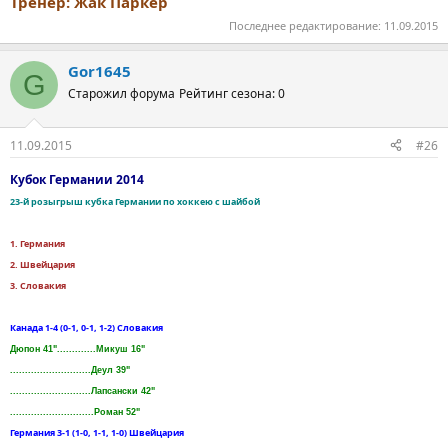
Тренер: Жак Паркер
Последнее редактирование:
11.09.2015
Gor1645
G
Старожил форума
Рейтинг сезона: 0
11.09.2015
#26
Кубок Германии 2014
23-й розыгрыш кубка Германии по хоккею с шайбой
1. Германия
2. Швейцария
3. Словакия
Канада 1-4 (0-1, 0-1, 1-2) Словакия
Дюпон 41".............Микуш 16"
...........................Деул 39"
...........................Лапсански 42"
............................Роман 52"
Германия 3-1 (1-0, 1-1, 1-0) Швейцария