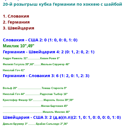
20-й розыгрыш кубка Германии по хоккею с шайбой
1. Словакия
2. Германия
3. Швейцария
Словакия - США 2: 0 (1: 0, 0: 0, 1: 0)
Миклик 10",49"
Германия - Швейцария 4: 2 (0: 1, 2: 0, 2: 1)
Андре Ранкель 31"...............Кевин Роми 6"
Филипп Гогулла 39",60"........Жюльен Спрунгер 46"
Николай Гоч 41"
Германия - Словакия 3: 6 (1: 2, 0: 1, 2: 3)
Вольф 20" ............................Томаш Староста 9"
Николай Гоч 44" .................Радослав Тыбор 16"
Кристофер Фишер 53".............Марсель Хосса 39",59"
.............................................Милан Бартовия 45"
...............................................Мишель Mиклик 46"
Швейцария - США 3: 2 (д.в)(п.п)(2: 1, 0: 1, 0: 0, 0: 0, 1: 0)
Дамьен Бруннер 3" .........Брайан Сальсидо 2",36"