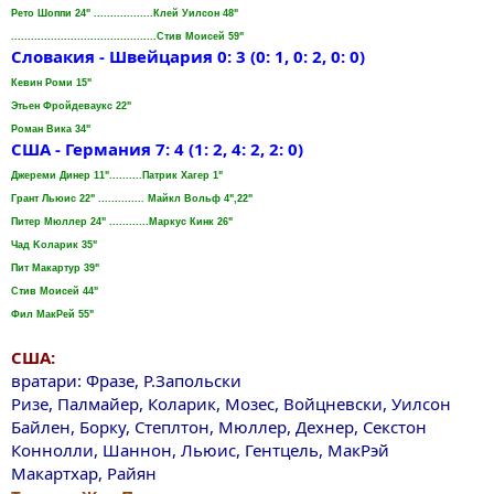
Рето Шоппи 24" ..................Клей Уилсон 48"
............................................Стив Моисей 59"
Словакия - Швейцария 0: 3 (0: 1, 0: 2, 0: 0)
Кевин Роми 15"
Этьен Фройдеваукс 22"
Роман Вика 34"
США - Германия 7: 4 (1: 2, 4: 2, 2: 0)
Джереми Динер 11"..........Патрик Хагер 1"
Грант Льюис 22" .............. Майкл Вольф 4",22"
Питер Мюллер 24" ............Маркус Кинк 26"
Чад Koларик 35"
Пит Макартур 39"
Стив Моисей 44"
Фил МакРей 55"
США:
вратари: Фразе, Р.Запольски
Ризе, Палмайер, Коларик, Мозес, Войцневски, Уилсон
Байлен, Борку, Степлтон, Мюллер, Дехнер, Секстон
Коннолли, Шаннон, Льюис, Гентцель, МакРэй
Макартхар, Райян