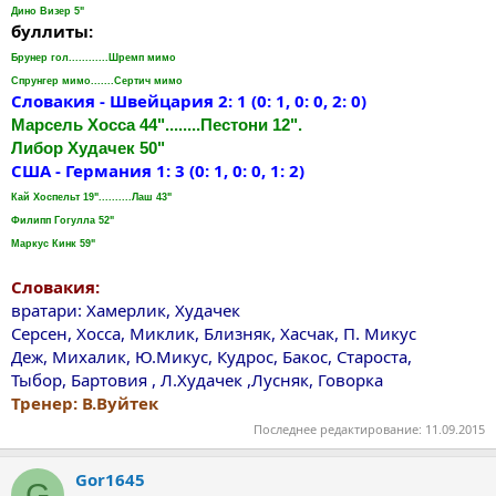
Дино Визер 5"
буллиты:
Брунер гол............Шремп мимо
Спрунгер мимо.......Сертич мимо
Словакия - Швейцария 2: 1 (0: 1, 0: 0, 2: 0)
Марсель Хосса 44"........Пестони 12".
Либор Худачек 50"
США - Германия 1: 3 (0: 1, 0: 0, 1: 2)
Кай Хоспельт 19"..........Лаш 43"
Филипп Гогулла 52"
Маркус Кинк 59"
Словакия:
вратари: Хамерлик, Худачек
Серсен, Хосса, Миклик, Близняк, Хасчак, П. Микус
Деж, Михалик, Ю.Микус, Кудрос, Бакос, Староста,
Тыбор, Бартовия , Л.Худачек ,Лусняк, Говорка
Тренер: В.Вуйтек
Последнее редактирование:
11.09.2015
Gor1645
G