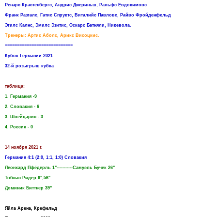
Ренарс Крастенбергс, Андрис Джериньш, Ральфс Евдокимовс
Франк Разгалс, Гатис Спруктс, Виталийс Павловс, Райво Фройденфельд
Эгилс Калнс, Эмилс Эзитис, Оскарс Батняли, Никевола.
Тренеры: Артис Аболс, Арикс Висоцкис.
============================
Кубок Германии 2021
32-й розыгрыш кубка
таблица:
1. Германия -9
2. Словакия - 6
3. Швейцария - 3
4. Россия - 0
14 ноября 2021 г.
Германия 4:1 (2:0, 1:1, 1:0) Словакия
Леонхард Пфёдерль 1"-----------Самуэль Бучек 26"
Тобиас Ридер 6",56"
Доминик Биттнер 39"
Яйла Арена, Крефельд