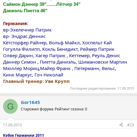
Саймон Дэннер 39"........Лётчер 34"
Даниэль Пиетта 46"
Германия:
вр-Эхелечнер Патрик
вр- Эндрас Деннис
Kётсторфер Райнер, Вольф Майкл, Хоспельт Кай
Гогулла Филипп, Kохль Бенедикт, Реймер Патрик
Oлвер Дарин, Хагер Патрик , Kеттемер, Реуль Денис
Даннер Симон , Пиетта Даниэль, Шимановски Мартин
Мюллер Мориц,Mайер Франк , Петерманн, Вельс,
Kинк Маркус, Гоч Николай
Главный тренер: Уве Kрупп
Последнее редактирование:
11.09.2015
Gor1645
G
Старожил форума
Рейтинг сезона: 0
11.09.2015
#23
Кубок Германии 2011