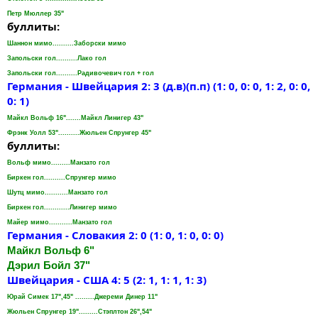
Петр Мюллер 35"
буллиты:
Шаннон мимо..........Заборски мимо
Запольски гол..........Лако гол
Запольски гол..........Радивочевич гол + гол
Германия - Швейцария 2: 3 (д.в)(п.п) (1: 0, 0: 0, 1: 2, 0: 0,
0: 1)
Майкл Вольф 16".......Майкл Линигер 43"
Фрэнк Уолл 53"..........Жюльен Спрунгер 45"
буллиты:
Вольф мимо.........Манзато гол
Биркен гол..........Спрунгер мимо
Шутц мимо...........Манзато гол
Биркен гол............Линигер мимо
Майер мимо...........Манзато гол
Германия - Словакия 2: 0 (1: 0, 1: 0, 0: 0)
Майкл Вольф 6"
Дэрил Бойл 37"
Швейцария - США 4: 5 (2: 1, 1: 1, 1: 3)
Юрай Симек 17",45" .........Джереми Динер 11"
Жюльен Спрунгер 19".........Стэплтон 26",54"