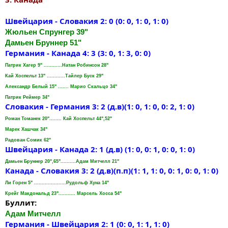
Швейцария - Словакия 2: 0 (0: 0, 1: 0, 1: 0)
Жюльен Спрунгер 39"
Дамьен Бруннер 51"
Германия - Канада 4: 3 (3: 0, 1: 3, 0: 0)
Патрик Хагер 9" ............Натан Робинсон 28"
Кай Хоспельт 13" ............Тайлер Буск 29"
Александр Белый 15" ....... Марио Скальцо 34"
Патрик Реймер 34"
Словакия - Германия 3: 2 (д.в)(1: 0, 1: 0, 0: 2, 1: 0)
Роман Томанек 20"........ Кай Хоспельт 44",52"
Марек Хашчак 34"
Радован Сомик 62"
Швейцария - Канада 2: 1 (д.в) (1: 0, 0: 1, 0: 0, 1: 0)
Дамьен Бруннер 20",65"..........Адам Митчелл 21"
Канада - Словакия 3: 2 (д.в)(п.п)(1: 1, 1: 0, 0: 1, 0: 0, 1: 0)
Ли Горен 5" .....................Рудольф Хуна 14"
Крейг Макдональд 23"........... Марсель Хосса 54"
Буллит:
Адам Митчелл
Германия - Швейцария 2: 1 (0: 0, 1: 1, 1: 0)