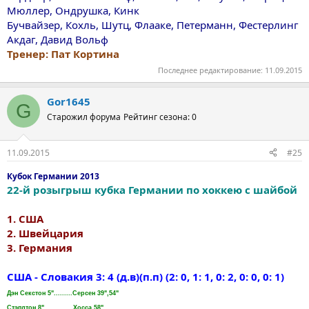
Мюллер, Ондрушка, Кинк
Бучвайзер, Кохль, Шутц, Флааке, Петерманн, Фестерлинг
Акдаг, Давид Вольф
Тренер: Пат Кортина
Последнее редактирование:
11.09.2015
Gor1645
G
Старожил форума
Рейтинг сезона: 0
11.09.2015
#25
Кубок Германии 2013
22-й розыгрыш кубка Германии по хоккею с шайбой
1. США
2. Швейцария
3. Германия
США - Словакия 3: 4 (д.в)(п.п) (2: 0, 1: 1, 0: 2, 0: 0, 0: 1)
Дэн Секстон 5".........Серсен 39",54"
Стэплтон 8"..............Хосса 58"