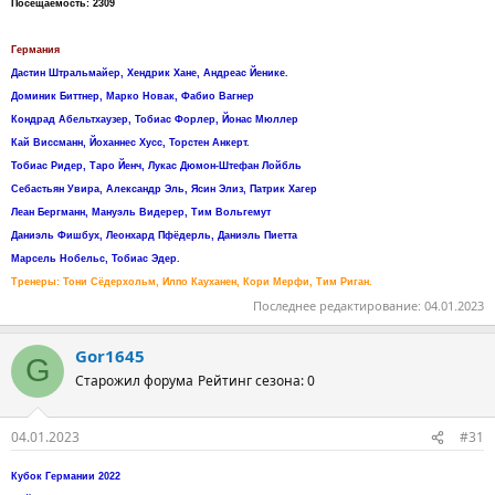
Посещаемость: 2309
Германия
Дастин Штральмайер, Хендрик Хане, Андреас Йенике.
Доминик Биттнер, Марко Новак, Фабио Вагнер
Кондрад Абельтхаузер, Тобиас Форлер, Йонас Мюллер
Кай Виссманн, Йоханнес Хусс, Торстен Анкерт.
Тобиас Ридер, Таро Йенч, Лукас Дюмон-Штефан Лойбль
Себастьян Увира, Александр Эль, Ясин Элиз, Патрик Хагер
Леан Бергманн, Мануэль Видерер, Тим Вольгемут
Даниэль Фишбух, Леонхард Пфёдерль, Даниэль Пиетта
Марсель Нобельс, Тобиас Эдер.
Тренеры: Тони Сёдерхольм, Илпо Кауханен, Кори Мерфи, Тим Риган.
Последнее редактирование:
04.01.2023
Gor1645
G
Старожил форума
Рейтинг сезона: 0
04.01.2023
#31
Кубок Германии 2022