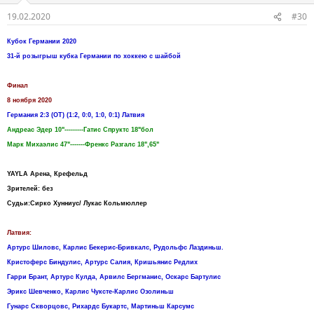
19.02.2020
#30
Кубок Германии 2020
31-й розыгрыш кубка Германии по хоккею с шайбой
Финал
8 ноября 2020
Германия 2:3 (ОТ) (1:2, 0:0, 1:0, 0:1) Латвия
Андреас Эдер 10"---------Гатис Спруктс 18"бол
Марк Михаэлис 47"-------Френкс Разгалс 18",65"
YAYLA Aренa, Крефельд
Зрителей: без
Судьи:Сирко Хунниус/ Лукас Кольмюллер
Латвия:
Артурс Шиловс, Карлис Бекерис-Бривкалс, Рудольфс Лаздиньш.
Кристоферс Биндулис, Артурс Салия, Кришьянис Редлих
Гарри Брант, Артурс Кулда, Арвилс Бергманис, Оскарс Бартулис
Эрикс Шевченко, Карлис Чуксте-Карлис Озолиньш
Гунарс Скворцовс, Рихардс Букартс, Мартиньш Карсумс