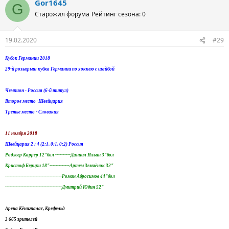
Gor1645
G
Старожил форума
Рейтинг сезона: 0
19.02.2020
#29
Кубок Германии 2018
29-й розыгрыш кубка Германии по хоккею с шайбой
Чемпион - Россия (6-й титул)
Второе место -Швейцария
Третье место - Словакия
11 ноября 2018
Швейцария 2 : 4 (2:1, 0:1, 0:2) Россия
Роджер Каррер 12"бол ----------Даниил Ильин 3"бол
Кристоф Берцки 18"-------------Артем Земчёнок 32"
-------------------------------------Роман Абросимов 44"бол
-------------------------------------Дмитрий Юдин 52"
Арена Kёнигпалас, Крефельд
3 665 зрителей