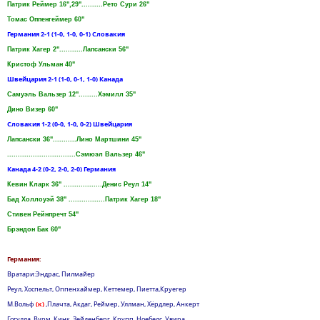
Патрик Реймер 16",29"..........Рето Сури 26"
Томас Оппенгеймер 60"
Германия 2-1 (1-0, 1-0, 0-1) Словакия
Патрик Хагер 2"...........Лапсански 56"
Кристоф Ульман 40"
Швейцария 2-1 (1-0, 0-1, 1-0) Канада
Самуэль Вальзер 12".........Хэмилл 35"
Дино Визер 60"
Словакия 1-2 (0-0, 1-0, 0-2) Швейцария
Лапсански 36"...........Лино Maртшини 45"
................................Сэмюэл Вальзер 46"
Канада 4-2 (0-2, 2-0, 2-0) Германия
Кевин Кларк 36" ..................Денис Реул 14"
Бад Холлоуэй 38" .................Патрик Хагер 18"
Стивен Рейнпречт 54"
Брэндон Бак 60"
Германия:
Вратари:Эндрас, Пилмайер
Реул, Хоспельт, Оппенхаймер, Кеттемер, Пиетта,Круегер
М.Вольф
(к)
,Плачта, Акдаг, Реймер, Уллман, Хёрдлер, Анкерт
Гогулла, Вурм, Кинк, Зейденберг, Крупп, Ноебелс, Увира