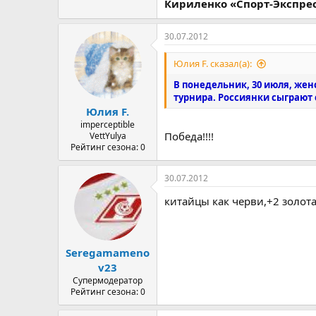
Кириленко «Спорт-Экспрес
30.07.2012
Юлия F. сказал(а):
В понедельник, 30 июля, жен
турнира. Россиянки сыграют 
Юлия F.
imperceptible
Победа!!!!
VettYulya
Рейтинг сезона: 0
30.07.2012
китaйцы кaк чeрви,+2 золотa
Seregamameno
v23
Супермодератор
Рейтинг сезона: 0