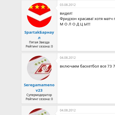
03.08.2012
видел!
Фридзон красава! хотя матч 
М О Л О Д Ц Ы!!!
SpartakБарнау
л
Пятая Звезда
Рейтинг сезона: 0
04.08.2012
включаем баскетбол все 73 7
Seregamameno
v23
Супермодератор
Рейтинг сезона: 0
04.08.2012