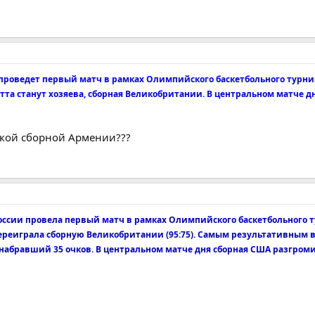
 проведет первый матч в рамках Олимпийского баскетбольного турни
та станут хозяева, сборная Великобритании. В центральном матче дн
икой сборной Армении???
России провела первый матч в рамках Олимпийского баскетбольного 
ереиграла сборную Великобритании (95:75). Самым результативным в
 набравший 35 очков. В центральном матче дня сборная США разгро