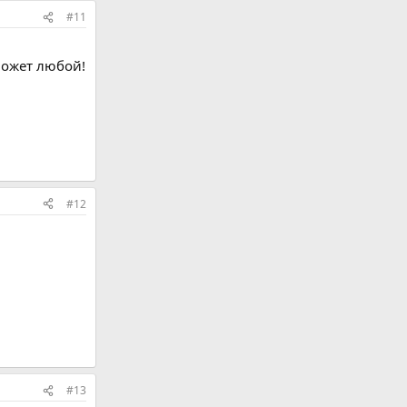
#11
 может любой!
#12
#13