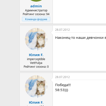
а
admin
Администратор
Рейтинг сезона: 94
Команда форума
28.07.2012
Наконец-то наши девчонки в
Юлия F.
imperceptible
VettYulya
Рейтинг сезона: 0
28.07.2012
Победа!!!
58:53)))
Юлия F.