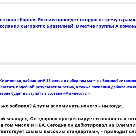
енская сборная России проведет вторую встречу в рамк
ссиянки сыграют с Бразилией. В матче группы А кома
Кириленко, набравший 35 очков в победном матче с Великобританией 
хвастать подобной результативностью, а также похвалил дебютанта И
зоне будет выступать в составе «Миннесоты».
ько забивал? А тут и вспоминать нечего – никогда.
ой молодец. Он здорово прогрессирует и полностью гот
 в том числе и НБА. Сегодня он дебютировал на Олимпи
ответствует самым высоким стандартам», – приводит сл