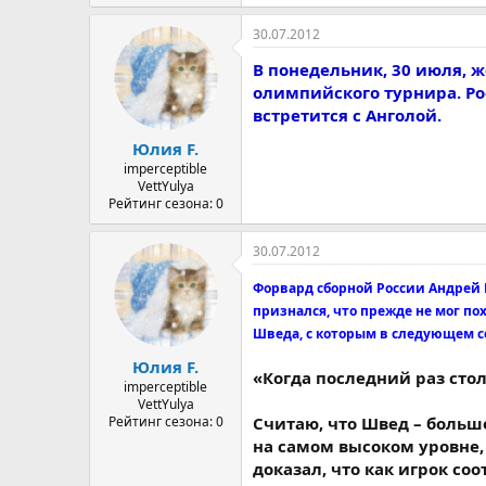
30.07.2012
В понедельник, 30 июля, ж
олимпийского турнира. Ро
встретится с Анголой.
Юлия F.
imperceptible
VettYulya
Рейтинг сезона: 0
30.07.2012
Форвард сборной России Андрей 
признался, что прежде не мог по
Шведа, с которым в следующем се
Юлия F.
«Когда последний раз стол
imperceptible
VettYulya
Рейтинг сезона: 0
Считаю, что Швед – больш
на самом высоком уровне,
доказал, что как игрок со