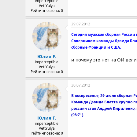
imperceptible
VettYulya
Рейтинг сезона: 0
29.07.2012
Сегодня мужская сборная России
Соперником команды Дэвида Блат
сборные Франции и США.
Юлия F.
и почему это нет на ОИ вел
imperceptible
VettYulya
Рейтинг сезона: 0
30.07.2012
В воскресенье, 29 июля сборная 
Команда Дэвида Блатта крупно п
россиян стал Андрей Кириленко,
(98:71).
Юлия F.
imperceptible
VettYulya
Рейтинг сезона: 0