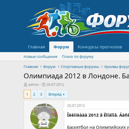
Главная
Форум
Конкурсы прогнозов
Новые сообщения
Поиск по форуму
Главная
Форум
Спортивные форумы
Архивы фору
Олимпиада 2012 в Лондоне. Б
А
Д
admin
26.07.2012
в
а
1
2
3
Вперёд
т
т
о
а
р
н
26.07.2012
т
а
Îëèìïèàäà 2012 â Ëîíäîíå. Áà
е
ч
м
а
ы
л
Баскетбол на Олимпийских и