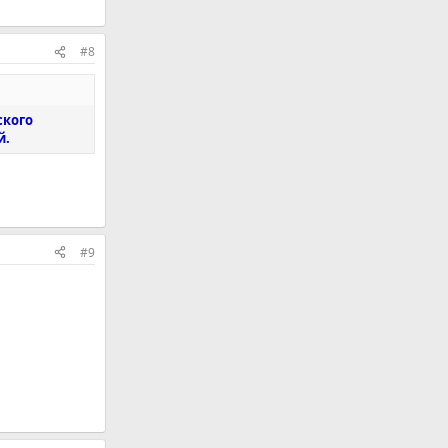
#8
ского
й.
#9