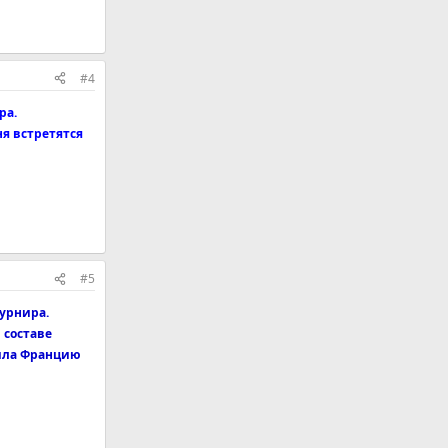
#4
ра.
я встретятся
#5
турнира.
 составе
мила Францию