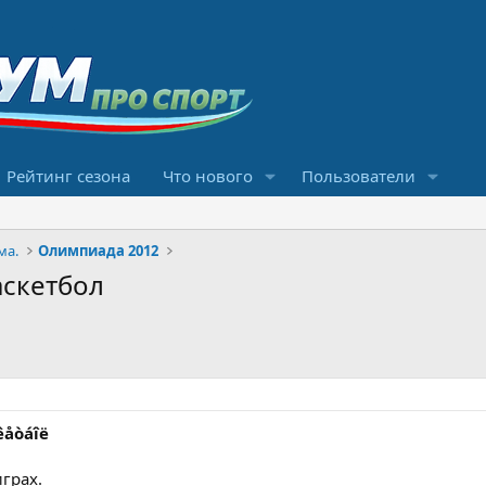
Рейтинг сезона
Что нового
Пользователи
ма.
Олимпиада 2012
аскетбол
ñêåòáîë
грах.