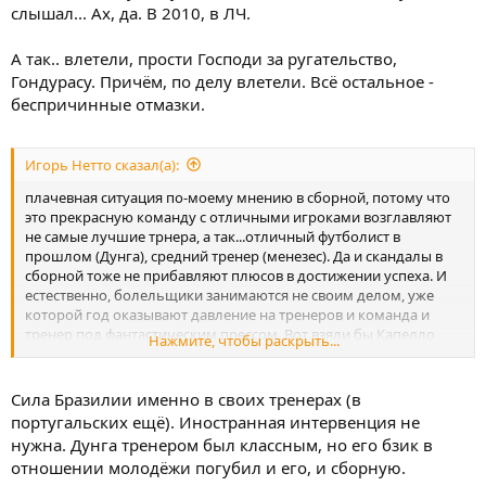
слышал... Ах, да. В 2010, в ЛЧ.
А так.. влетели, прости Господи за ругательство,
Гондурасу. Причём, по делу влетели. Всё остальное -
беспричинные отмазки.
Игорь Нетто сказал(а):
плачевная ситуация по-моему мнению в сборной, потому что
это прекрасную команду с отличными игроками возглавляют
не самые лучшие трнера, а так...отличный футболист в
прошлом (Дунга), средний тренер (менезес). Да и скандалы в
сборной тоже не прибавляют плюсов в достижении успеха. И
естественно, болельщики занимаются не своим делом, уже
которой год оказывают давление на тренеров и команда и
тренер под фантастическим прессом. Вот взяли бы Капелло
Нажмите, чтобы раскрыть...
или ещё кого из таких серьёзных мужчин, вот они бы сделали
из команды звёзд, команду звезду.
Сила Бразилии именно в своих тренерах (в
португальских ещё). Иностранная интервенция не
нужна. Дунга тренером был классным, но его бзик в
отношении молодёжи погубил и его, и сборную.