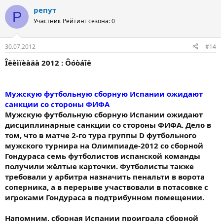
репут
Р
Участник
Рейтинг сезона: 0
30.07.2012
#14
Îëèìïèàäà 2012 : Ôóòáîë
Мужскую футбольную сборную Испании ожидают
санкции со стороны ФИФА
Мужскую футбольную сборную Испании ожидают
дисциплинарные санкции со стороны ФИФА. Дело в
том, что в матче 2-го тура группы D футбольного
мужского турнира на Олимпиаде-2012 со сборной
Гондураса семь футболистов испанской команды
получили жёлтые карточки. Футболисты также
требовали у арбитра назначить пенальти в ворота
соперника, а в перерыве участвовали в потасовке с
игроками Гондураса в подтрибунном помещении.
Напомним, сборная Испании проиграла сборной