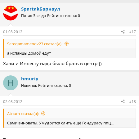
SpartakБарнаул
Пятая Звезда
Рейтинг сезона: 0
01.08.2012
#17
Seregamamenov23 сказал(а):
а испанцы домой едут
Хави и Иньесту надо было брать в центр!))
hmuriy
H
Новичок
Рейтинг сезона: 0
02.08.2012
#18
Atrium сказал(а):
Сами виноваты. Умудрится слить ещё Гондурасу ппц...