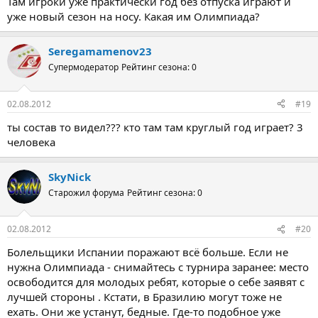
Там игроки уже практически год без отпуска играют и
уже новый сезон на носу. Какая им Олимпиада?
Seregamamenov23
Супермодератор
Рейтинг сезона: 0
02.08.2012
#19
ты состав то видел??? кто там там круглый год играет? 3
человека
SkyNick
Старожил форума
Рейтинг сезона: 0
02.08.2012
#20
Болельщики Испании поражают всё больше. Если не
нужна Олимпиада - снимайтесь с турнира заранее: место
освободится для молодых ребят, которые о себе заявят с
лучшей стороны . Кстати, в Бразилию могут тоже не
ехать. Они же устанут, бедные. Где-то подобное уже