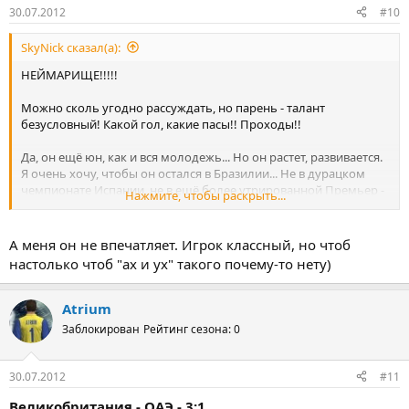
30.07.2012
#10
SkyNick сказал(а):
НЕЙМАРИЩЕ!!!!!
Можно сколь угодно рассуждать, но парень - талант
безусловный! Какой гол, какие пасы!! Проходы!!
Да, он ещё юн, как и вся молодежь... Но он растет, развивается.
Я очень хочу, чтобы он остался в Бразилии... Не в дурацком
чемпионате Испании, не в ещё более утрированной Премьер -
Нажмите, чтобы раскрыть...
Лиге, не в грубой Серии А... А у себя на Родине. И он будет
лидером новой сборной.
Есть ещё два года! И неважно как закончится Олимпиада. У нас
А меня он не впечатляет. Игрок классный, но чтоб
лучшая в мире молодёжь! И однажды она станет первой
настолько чтоб "ах и ух" такого почему-то нету)
командой мира. И Неймар, как один из лидеров, сегодня это
доказал!
Atrium
Заблокирован
Рейтинг сезона: 0
30.07.2012
#11
Великобритания - ОАЭ - 3:1