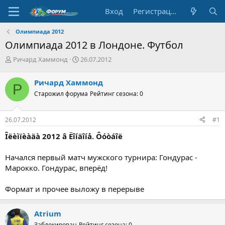
Вход
Регистрация
Олимпиада 2012
Олимпиада 2012 в Лондоне. Футбол
А
Д
Ричард Хаммонд
26.07.2012
в
а
т
т
Ричард Хаммонд
Р
о
а
Старожил форума
Рейтинг сезона: 0
р
н
т
а
е
ч
26.07.2012
#1
м
а
ы
л
Îëèìïèàäà 2012 â Ëîíäîíå. Ôóòáîë
а
Начался первый матч мужского турнира: Гондурас -
Марокко. Гондурас, вперёд!
Формат и прочее выложу в перерыве
Atrium
Заблокирован
Рейтинг сезона: 0