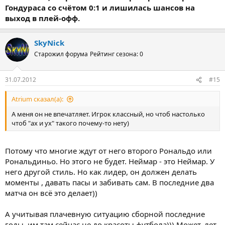
Гондураса со счётом 0:1 и лишилась шансов на
выход в плей-офф.
SkyNick
Старожил форума
Рейтинг сезона: 0
31.07.2012
#15
Atrium сказал(а):
А меня он не впечатляет. Игрок классный, но чтоб настолько
чтоб "ах и ух" такого почему-то нету)
Потому что многие ждут от него второго Рональдо или
Рональдиньо. Но этого не будет. Неймар - это Неймар. У
него другой стиль. Но как лидер, он должен делать
моменты , давать пасы и забивать сам. В последние два
матча он всё это делает))
А учитывая плачевную ситуацию сборной последние
годы, им там сейчас не до красоты футбола))) Может, лет