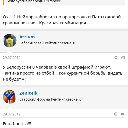
Белоруссия впереди 0:1 :sbeer:
Ох 1:1 Неймар набросил во вратарскую и Пато головой
сравнивает счет. Красивая комбинация.
Atrium
Заблокирован
Рейтинг сезона: 0
29.07.2012
#5
У Белоруссии 8 человек в своей штрафной играют.
Тактика просто на отбой... конкурентной борьбы видать
не будет =(
Zenit4ik
Старожил форума
Рейтинг сезона: 0
29.07.2012
#6
Есть бронза!!!