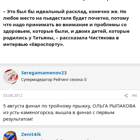
– Это был бы идеальный расклад, конечно же. Но
любое место на пьедестале будет почетно, потому
что надо принимать во внимание и проблемы со
здоровьем, которые были, и двоих детей, которые
родились у Татьяны, – рассказала Чистякова в
интервью «Евроспорту».
Seregamamenov23
Супермодератор
Рейтинг сезона: 0
03.08.2012
#4
5 aвгустa финaл по тройному прыжку, ОЛЬГА РЫПАКОВА
из усть-кaмeногорскa, вышлa в финaл с пeрвым
рeзультaтом!
Zenit4ik