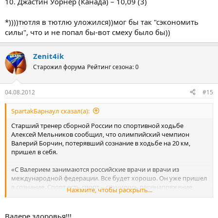
10. Джастин Уорнер (Канада) – 10,09 (3)
*))))тютля в тютлю уложился))мог бы так "сэкономить
силы", что и не попал бы-вот смеху было бы))
Zenit4ik
Старожил форума
Рейтинг сезона: 0
04.08.2012
#15
SpartakБарнаул сказал(а):
Старший тренер сборной России по спортивной ходьбе
Алексей Мельников сообщил, что олимпийский чемпион
Валерий Борчин, потерявший сознание в ходьбе на 20 км,
пришел в себя.
«С Валерием занимаются российские врачи и врачи из
международной федерации. Все будет хорошо. Он уже пришел
в сознание. Спорт есть спорт – случилось перенапряжение,
Нажмите, чтобы раскрыть...
поскольку была очень жесткая борьба.
Давапавпвапвапвапвап
Валере здоровья!!!