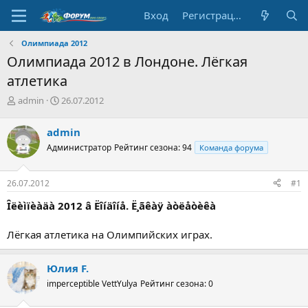
Вход
Регистрация
Олимпиада 2012
Олимпиада 2012 в Лондоне. Лёгкая
атлетика
А
Д
admin
26.07.2012
в
а
т
т
admin
о
а
Администратор
Рейтинг сезона: 94
Команда форума
р
н
т
а
е
ч
26.07.2012
#1
м
а
ы
л
Îëèìïèàäà 2012 â Ëîíäîíå. Ë¸ãêàÿ àòëåòèêà
а
Лёгкая атлетика на Олимпийских играх.
Юлия F.
imperceptible VettYulya
Рейтинг сезона: 0