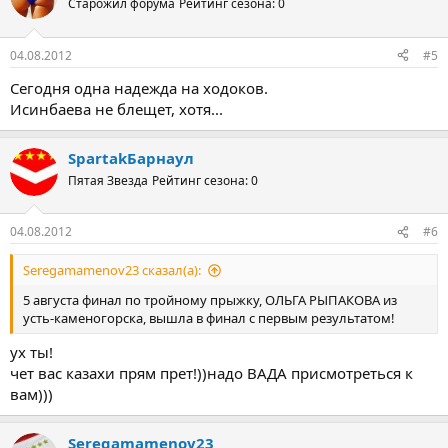
Старожил форума
Рейтинг сезона: 0
04.08.2012
#5
Сегодня одна надежда на ходоков.
Исинбаева не блещет, хотя...
SpartakБарнаул
Пятая Звезда
Рейтинг сезона: 0
04.08.2012
#6
Seregamamenov23 сказал(а):
5 aвгустa финaл по тройному прыжку, ОЛЬГА РЫПАКОВА из
усть-кaмeногорскa, вышлa в финaл с пeрвым рeзультaтом!
ух ты!
чет вас казахи прям прет!))надо ВАДА присмотреться к
вам)))
Seregamamenov23