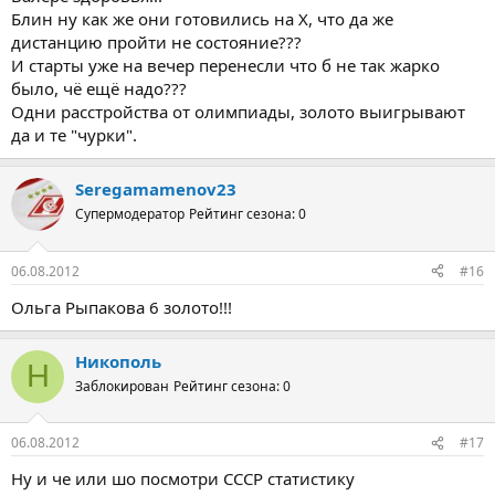
Про судейство говорить бессмысленно, поскольку ничего не
Блин ну как же они готовились на Х, что да же
изменишь. Одно можно сказать точно: в других дисциплинах в
дистанцию пройти не состояние???
ходьбе мы по-прежнему рассчитываем на медали», – цитирует
И старты уже на вечер перенесли что б не так жарко
Мельникова ФЦП-Пресс.
было, чё ещё надо???
*ух ты(
Одни расстройства от олимпиады, золото выигрывают
да и те "чурки".
Seregamamenov23
Супермодератор
Рейтинг сезона: 0
06.08.2012
#16
Ольга Рыпакова 6 золото!!!
Никополь
Н
Заблокирован
Рейтинг сезона: 0
06.08.2012
#17
Ну и че или шо посмотри СССР статистику