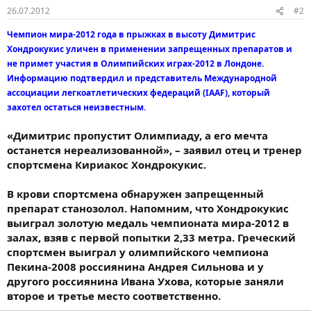
26.07.2012
#2
Чемпион мира-2012 года в прыжках в высоту Димитрис
Хондрокукис уличен в применении запрещенных препаратов и
не примет участия в Олимпийских играх-2012 в Лондоне.
Информацию подтвердил и представитель Международной
ассоциации легкоатлетических федераций (IAAF), который
захотел остаться неизвестным.
«Димитрис пропустит Олимпиаду, а его мечта
останется нереализованной», – заявил отец и тренер
спортсмена Кириакос Хондрокукис.
В крови спортсмена обнаружен запрещенный
препарат станозолол. Напомним, что Хондрокукис
выиграл золотую медаль чемпионата мира-2012 в
залах, взяв с первой попытки 2,33 метра. Греческий
спортсмен выиграл у олимпийского чемпиона
Пекина-2008 россиянина Андрея Сильнова и у
другого россиянина Ивана Ухова, которые заняли
второе и третье место соответственно.