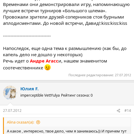
Временами они демонстрировали игру, напоминающую
лучшие встречи турниров «Большого шлема».
Провожали зрители друзей-соперников стоя бурными
аплодисментами. До новой встречи, Давид!:kiss:kiss:kiss
--------------------------------
Напоследок, еще одна тема к размышлению (как бы, до
капель дело не дошло у некоторых)
Речь идет о
Андре Агасс
и, нашем знаменитом
соотечественнике
Последнее редактирование:
27.07.2012
Юлия F.
imperceptible VettYulya
Рейтинг сезона: 0
27.07.2012
#14
Alina сказал(а):
А какое , интересно, твое дело, чем я занимаюсь)) И причем тут