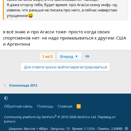
напоминающую лучшие встречи турниров «Большого
Я даже огорчу тебя, будет время- про Агасси скину инфу- ну,
шлема». Провожали зрители друзей-соперников стоя бурными
извини, что раньше не писала про него, а сейчас наверстаю
аплодисментами. До новой встречи, Давид!:kiss:kiss:kiss
упущенное
--------------------------------
я всё знаю и про Агасси тоже- просто когда своих
Напоследок, еще одна тема к размышлению (как бы, до капель
спортсменов нет- не надо примазываться к другим: США
дело не дошло у некоторых)
и Аргентина
Андре Агасс
Речь идет о
и, нашем знаменитом
соотечественнике
Последняя
1 из 5
Вперёд
Для ответа нужно войти/зарегистрироваться
Олимпиада 2012
Обратная связь
Помощь
Главная
R
S
S
®
Community platform by XenForo
© 2010-2026 XenForo Ltd.
Перевод от
Jumuro
Ширина
Запросы
13
Время
0.1009s
Память
2.69MB