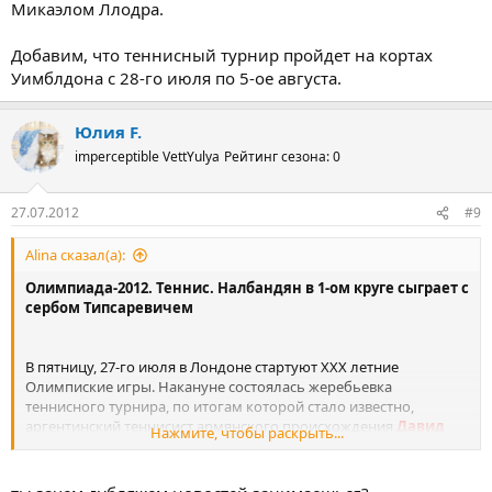
Микаэлом Ллодра.
Добавим, что теннисный турнир пройдет на кортах
Уимблдона с 28-го июля по 5-ое августа.
Юлия F.
imperceptible VettYulya
Рейтинг сезона: 0
27.07.2012
#9
Alina сказал(а):
Олимпиада-2012. Теннис. Налбандян в 1-ом круге сыграет с
сербом Типсаревичем
В пятницу, 27-го июля в Лондоне стартуют XXX летние
Олимпиские игры. Накануне состоялась жеребьевка
теннисного турнира, по итогам которой стало известно,
аргентинский теннисист армянского происхождения
Давид
Нажмите, чтобы раскрыть...
Налбандян:kiss
в одиночном разряде в 1-ом круге встретится
с сербом Янко Типсаревичем.