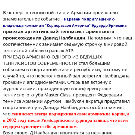
В четверг в теннисной жизни Армении произошло
знаменательное событие -
в Ереван по приглашению
владельца компании "Корпорасьон Америка" Эдуардо Эрнекяна
приехал аргентинский теннисист армянского
происхождения Давид Налбандян
. Напомним, что наш
соотечественник занимает седьмую строчку в мировой
теннисной табели о рангах ATP.
ПРИЕЗД В АРМЕНИЮ ОДНОГО ИЗ ВЕДУЩИХ
ТЕННИСИСТОВ СОВРЕМЕННОСТИ стал большим
событием в спортивной жизни республики, поэтому не
случайно, что переполненный зал встретил Налбандяна
громкими аплодисментами. Открывая встречу с
журналистами, проходившую в конференц-зале
теннисного клуба Master Class, президент Федерации
тенниса Армении Арутюн Памбукян вкратце представил
спортивный путь Давида Налбандяна, особо отметив,
теннисист всегда подчеркивал свои армянские корни, а
что
в 2002 году после Уимблдонского турнира заявил, что всем
сердцем чувствует себя армянином.
Взяв слово, Д.Налбандян извинился за незнание