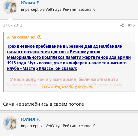
Юлия F.
imperceptible VettYulya
Рейтинг сезона: 0
27.07.2012
#15
Alina сказал(а):
Трехдневное пребывание в Ереване Давид Налбандян
начал с возложения цветов к Вечному огню
мемориального комплекса памяти жертв геноцида армян
1915 года. Чуть позже, уже в конференц-зале теннисного
клуба «Мастер Класс», он сказал:
–
У нас в роду, как и у всех армян, были жертвы в эти
ужасные годы. Спасаясь от геноцида, мой дедушка из
Нажмите, чтобы раскрыть...
Западной Армении перебрался в Буэнос-Айрес, а затем в
Кордову. Здесь родился мой отец и вся наша семья
.
Сама не захлебнись в своём потоке
Я давно хотел побывать в Армении, однако из-за плотного
турнирного графика каждый раз приходилось откладывать
Счастлив, что сегодня я в Ереване, на
Юлия F.
поездку.
второй Родине, нет – на первой – в
imperceptible VettYulya
Рейтинг сезона: 0
Армении
.:sthumbsup::kiss