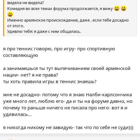
видела-не видела?
Комедия во всех темах форума продолжается, я вижу
Именно армянское происхождение, даже , если тебе досадно
от этого.
Удивлю тебя: я даже с ним общалась.
я про теннис говорю, про игру- про спортивную
составляющую
а занимаешься ты тут выпячиванием своей армянской
нации- нет? я не права?
ты хоть правила игры в теннис знаешь?
мне не досадно- потому что я знаю Налби-карлсончика
уже много лет, люблю его- да и ты на форуме давно, но
почему то раньше ничего не писала про него- вот я и
удивилась...
я никогда никому не завидую- так что по себе не суди)))