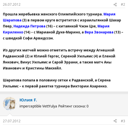
26.07.2012
#2
Прошла жеребьевка женского Олимпийского турнира.
Мария
Шарапова
(3) в первом круге встретится с израильтянкой Шахар
Пеер,
Надежда Петрова
(16) – с китаянкой Чжэн Цзе,
Мария
Кириленко
(14) – с Марианой Дуке-Марино, а
Вера Звонарева
(13) –
с шведкой Софи Арвидссон.
Из других матчей можно отметить встречу между Агнешкой
Радванской (2) и Юлией Гергес, Сереной Уильямс (4) и Еленой
Янкович, Винус Уильямс и Сарой Эррани, а также матч Аны
Иванович и Кристины Макхейл.
Шарапова попала в половину сетки к Радванской, а Серена
Уильямс – к первой ракетке турнира Виктории Азаренко.
Юлия F.
imperceptible VettYulya
Рейтинг сезона: 0
27.07.2012
#3