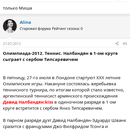
только Миша
Alina
Старожил форума
Рейтинг сезона: 0
27.07.2012
#8
Олимпиада-2012. Теннис. Налбандян в 1-ом круге
сыграет с сербом Типсаревичем
В пятницу, 27-го июля в Лондоне стартуют XXX летние
Олимпиские игры. Накануне состоялась жеребьевка
теннисного турнира, по итогам которой стало известно,
аргентинский теннисист армянского происхождения
Давид Налбандян:kiss
в одиночном разряде в 1-ом
круге встретится с сербом Янко Типсаревичем.
В парном разряде дуэт Давид Налбандян-Эдуардо Шванк
сразится с французами Джо-Вилфридом Тсонга и