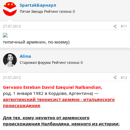
SpartakБарнаул
Пятая Звезда
Рейтинг сезона: 0
27.07.2012
#11
типичный армянин, по-моему)
Alina
Старожил форума
Рейтинг сезона: 0
27.07.2012
#12
Gervasio Esteban David Ezequiel Nalbandian,
род. 1 января 1982 в Кордове, Аргентина) —
аргентинский теннисист армяно - итальянского
происхождения
.
Для тех, кому неуютно от армянского
происхождения Налбандяна, немного из истории: