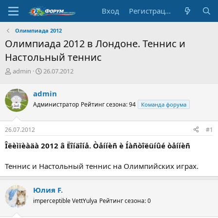
Вход
Регистрация
Олимпиада 2012
Олимпиада 2012 в Лондоне. Теннис и
Настольный теннис
А
Д
admin
26.07.2012
в
а
т
т
admin
о
а
Администратор
Рейтинг сезона: 94
Команда форума
р
н
т
а
е
ч
26.07.2012
#1
м
а
ы
л
Îëèìïèàäà 2012 â Ëîíäîíå. Òåííèñ è Íàñòîëüíûé òåííèñ
а
Теннис и Настольный теннис на Олимпийских играх.
Юлия F.
imperceptible VettYulya
Рейтинг сезона: 0