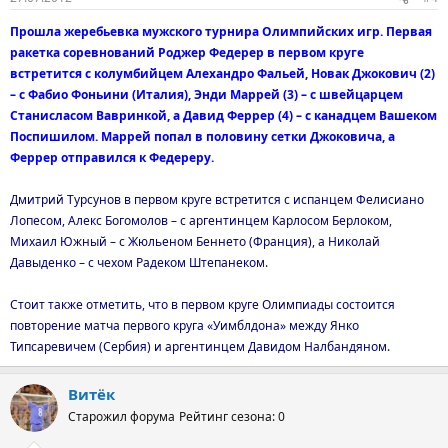
Прошла жеребьевка мужского турнира Олимпийских игр. Первая
ракетка соревнований Роджер Федерер в первом круге
встретится с колумбийцем Алехандро Фальей, Новак Джокович (2)
– с Фабио Фоньини (Италия), Энди Маррей (3) – с швейцарцем
Станисласом Вавринкой, а Давид Феррер (4) – с канадцем Вашеком
Поспишилом. Маррей попал в половину сетки Джоковича, а
Феррер отправился к Федереру.
Дмитрий Турсунов в первом круге встретится с испанцем Фелисиано
Лопесом, Алекс Богомолов – с аргентинцем Карлосом Берлоком,
Михаил Южный – с Жюльеном Беннето (Франция), а Николай
Давыденко – с чехом Радеком Штепанеком.
Стоит также отметить, что в первом круге Олимпиады состоится
повторение матча первого круга «Уимблдона» между Янко
Типсаревичем (Сербия) и аргентинцем Давидом Налбандяном.
Витёк
Старожил форума
Рейтинг сезона: 0