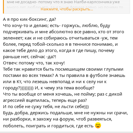
мне не досадно- потому что я знаю Налби-карлсончика уже
– Которых Вам так и не удалось переиграть, несмотря на
много лет, люблю его- да и ты на форуме давно, но почему то
Нажмите, чтобы раскрыть...
то, что от Вашей ракетки пострадали все сильнейшие
раньше ничего не писала про него- вот я и удивилась...
теннисисты планеты.
А я про кик-боксинг, да?
я никогда никому не завидую- так что по себе не суди)))
Что хочу-то и делаю; есть- горжусь, люблю, буду
– Нет, это случайность. Спорт, он ведь непредсказуем.
подчеркивать и мне абсолютно все равно, кто от этого
зеленеет; как и не собираюсь отчитываться -уж, тем
– Возможен совместный приезд в Армению Давида
Налбандяна и Андре Агасси?
более, перед тобой-сколько я в теннисе понимаю, и
какое тебе дело до этого, когда я где пишу, почему
– А что этому может помешать? (В этот момент
раньше нет, сейчас -да?!
присутствующий на пресс-конференции президент Федерации
Отвеч: потому что, так хочу!
тенниса Армении Арутюн Памбукян добавил: «Считаю, что это
Тебе так нравится быть посмешищем своими глупыми
возможно, и над этим мы будем работать».) Если такого
постами во всех темах? А ты правила в футболе знаешь
мнения президент, значит – да.
или в Кт, что лезешь невпопад и ни к селу ни к
– Армянский темперамент не мешает Вам на корте?
городу?))))))))) И, к чему эта тема вообще?
Что ты вообще от меня хочешь, не пойму; раз с дикой
– Горячишься по ходу матча, когда встречаешь сильное
агрессией вцепилась, теперь еще раз?
сопротивление. Но не более.
И по себе не сужу тебя, не льсти себе)))
Будь добра, держись подальше, мне не нужны ни срачи,
– Какими качествами нужно обладать, чтобы стать
классным игроком?
ни разборки, я захожу на форум, чтоб развеяться,
поболеть, поиграть и гордиться, где есть
– Теннис очень тяжелая игра, связанная с большими