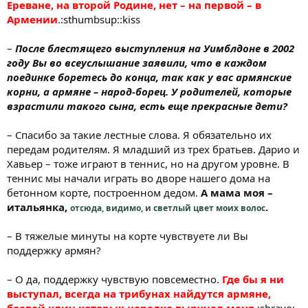
Ереване, на второй Родине, нет – на первой – в
Армении
.:sthumbsup::kiss
–
После блестящего выступления на Уимблдоне в 2002
году Вы во всеуслышание заявили, что в каждом
поединке боретесь до конца, так как у вас армянские
корни, а армяне – народ-борец. У родителей, которые
взрастили такого сына, есть еще прекрасные дети?
– Спасибо за такие лестные слова. Я обязательно их
передам родителям. Я младший из трех братьев. Дарио и
Хавьер – тоже играют в теннис, но на другом уровне. В
теннис мы начали играть во дворе нашего дома на
бетонном корте, построенном дедом.
А мама моя –
итальянка,
.
отсюда, видимо, и светлый цвет моих волос
– В тяжелые минуты на корте чувствуете ли Вы
поддержку армян?
– О да, поддержку чувствую повсеместно.
Где бы я ни
выступал, всегда на трибунах найдутся армяне,