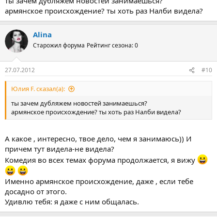
ты зачем дубляжем новостей занимаешься?
В парном разряде дуэт Давид Налбандян-Эдуардо Шванк
армянское происхождение? ты хоть раз Налби видела?
сразится с французами Джо-Вилфридом Тсонга и Микаэлом
Ллодра.
Alina
Добавим, что теннисный турнир пройдет на кортах Уимблдона
Старожил форума
Рейтинг сезона: 0
с 28-го июля по 5-ое августа.
27.07.2012
#10
Юлия F. сказал(а):
ты зачем дубляжем новостей занимаешься?
армянское происхождение? ты хоть раз Налби видела?
А какое , интересно, твое дело, чем я занимаюсь)) И
причем тут видела-не видела?
Комедия во всех темах форума продолжается, я вижу
Именно армянское происхождение, даже , если тебе
досадно от этого.
Удивлю тебя: я даже с ним общалась.