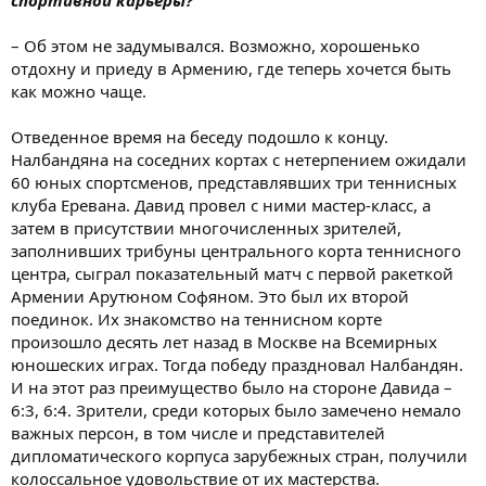
спортивной карьеры?
– Об этом не задумывался. Возможно, хорошенько
отдохну и приеду в Армению, где теперь хочется быть
как можно чаще.
Отведенное время на беседу подошло к концу.
Налбандяна на соседних кортах с нетерпением ожидали
60 юных спортсменов, представлявших три теннисных
клуба Еревана. Давид провел с ними мастер-класс, а
затем в присутствии многочисленных зрителей,
заполнивших трибуны центрального корта теннисного
центра, сыграл показательный матч с первой ракеткой
Армении Арутюном Софяном. Это был их второй
поединок. Их знакомство на теннисном корте
произошло десять лет назад в Москве на Всемирных
юношеских играх. Тогда победу праздновал Налбандян.
И на этот раз преимущество было на стороне Давида –
6:3, 6:4. Зрители, среди которых было замечено немало
важных персон, в том числе и представителей
дипломатического корпуса зарубежных стран, получили
колоссальное удовольствие от их мастерства.