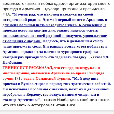
армянского языка и поблагодарил организаторов своего
приезда в Армению - Эдуардо Эрнекяна и президента
"
Я очень рад, что наконец нахожусь на своей
ФТА.
исторической родине. Это мой первый визит в Армению, и
для меня большая честь находиться здесь. К сожалению, я
приехал всего на два-три дня, однако надеюсь успеть
познакомиться со своей родиной и получить удовольствие
от общения с людьми.
Надеюсь, что в дальнейшем смогу
чаще приезжать сюда. Я и раньше всегда хотел побывать в
Армении, однако из-за плотного турнирного графика
каждый раз приходилось откладывать поездку", - сказал Д.
Налбандян.
ТЕННИСИСТ РАССКАЗАЛ, что его дед по отцу, как и
многие армяне, оказался в Аргентине во время Геноцида
армян 1915 года в Османской Турции
. "Мой дедушка
приехал в Буэнос-Айрес в период этих трагических событий.
Он испытывал проблемы с легкими, поэтому в дальнейшем
перебрался в Кордову, где воздух намного чище, чем в
столице Аргентины"
, - сказал Налбандян, сообщив также,
что его мать -чистокровная итальянка.