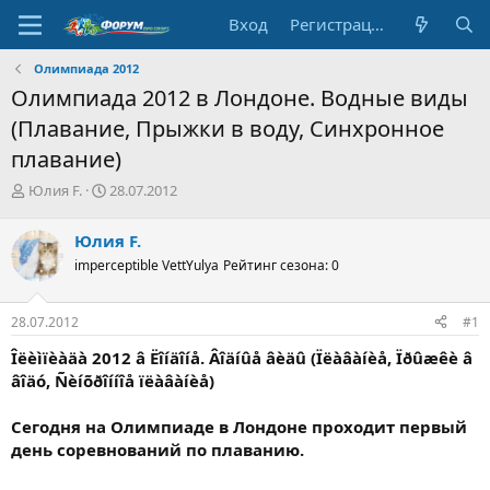
Вход
Регистрация
Олимпиада 2012
Олимпиада 2012 в Лондоне. Водные виды
(Плавание, Прыжки в воду, Синхронное
плавание)
А
Д
Юлия F.
28.07.2012
в
а
т
т
Юлия F.
о
а
imperceptible VettYulya
Рейтинг сезона: 0
р
н
т
а
е
ч
28.07.2012
#1
м
а
ы
л
Îëèìïèàäà 2012 â Ëîíäîíå. Âîäíûå âèäû (Ïëàâàíèå, Ïðûæêè â
а
âîäó, Ñèíõðîííîå ïëàâàíèå)
Сегодня на Олимпиаде в Лондоне проходит первый
день соревнований по плаванию.