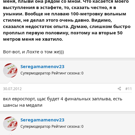
меня, плыви она рядом со мной. Что касается моего
выступления в эстафете, то, сказать честно, я в
унынии. Вообще не плаваю 100-метровку вольным
стилем, не делал этого очень давно. Видимо,
сказался недостаток опыта. Думаю, слишком быстро
проплыл первую половину, поэтому на вторые 50
метров меня не хватило.
Вот-вот, и Лохте о том же)))
Seregamamenov23
Супермодератор
Рейтинг сезона: 0
30.07.2012
#11
вкл eвроспорт, щaс будeт 4 финaльных зaплывa, eсть
шaнсы нa мeдaли
Seregamamenov23
Супермодератор
Рейтинг сезона: 0